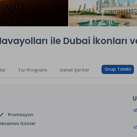
avayolları ile Dubai İkonları v
Grup Talebi
lar
Tur Programı
Genel Şartlar
U
Promosyon
Devamını Göster