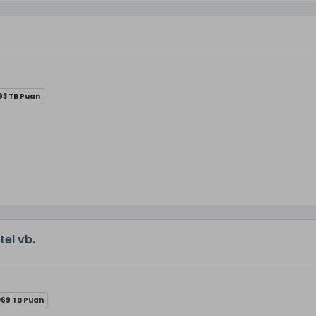
93 TB Puan
el vb.
069 TB Puan