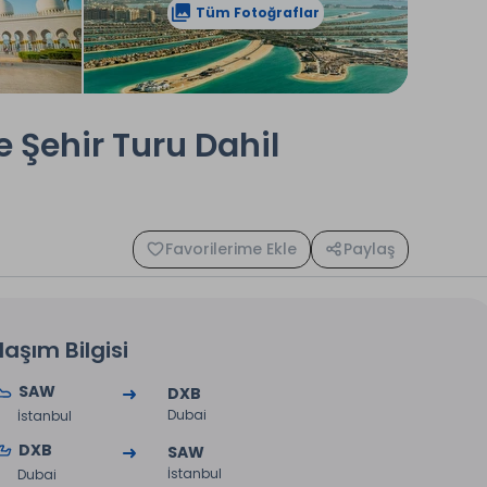
Tüm Fotoğraflar
e Şehir Turu Dahil
Favorilerime Ekle
Paylaş
laşım Bilgisi
SAW
DXB
Dubai
İstanbul
DXB
SAW
İstanbul
Dubai