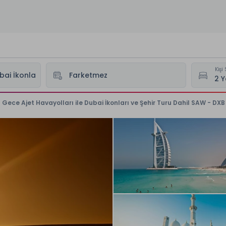
Kişi 
 Gece Ajet Havayolları ile Dubai İkonları ve Şehir Turu Dahil SAW - DXB