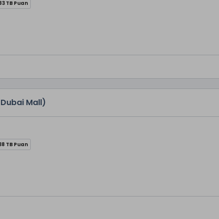
83 TB Puan
Dubai Mall)
38 TB Puan