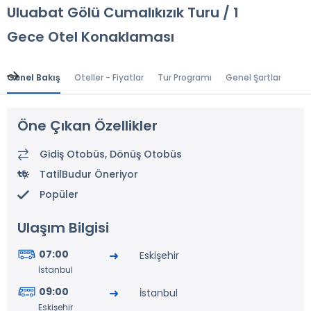
Uluabat Gölü Cumalıkızık Turu / 1
Gece Otel Konaklaması
Genel Bakış
Oteller - Fiyatlar
Tur Programı
Genel Şartlar
Gr
Öne Çıkan Özellikler
Gidiş Otobüs, Dönüş Otobüs
TatilBudur Öneriyor
Popüler
Ulaşım Bilgisi
07:00
Eskişehir
İstanbul
09:00
İstanbul
Eskişehir