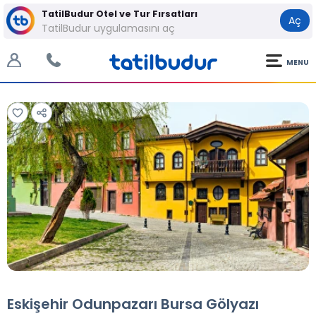
TatilBudur Otel ve Tur Fırsatları
Aç
TatilBudur uygulamasını aç
MENU
Tüm Fotoğraflar
Tüm Fotoğraflar
Eskişehir Odunpazarı Bursa Gölyazı