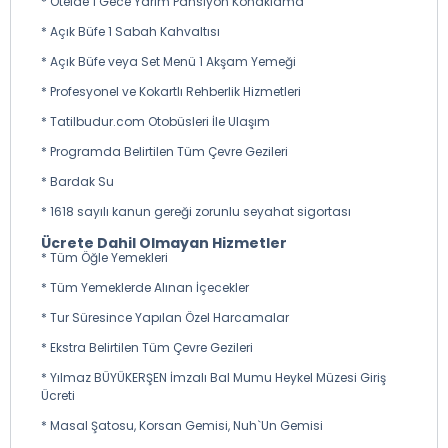
tesiste alınacaktır (Ekstra)
* Otelde 1 Gece Yarım Pansiyon Konaklama
*Öğle Yemeği: Eskişehir’de serbest olarak alınacaktır.
* Açık Büfe 1 Sabah Kahvaltısı
(Ekstra)
* Açık Büfe veya Set Menü 1 Akşam Yemeği
*Akşam Yemeği: Otelde alınacak olup tur ücretine
* Profesyonel ve Kokartlı Rehberlik Hizmetleri
dahildir.
* Tatilbudur.com Otobüsleri İle Ulaşım
*Konaklama: Bursa veya Eskişehir Standart Şehir Otelleri
Grand Şah ,Former City Otel - Bursa Koza Otel , Bursa
* Programda Belirtilen Tüm Çevre Gezileri
Royal Termal Otel vb. Oteller
* Bardak Su
* 1618 sayılı kanun gereği zorunlu seyahat sigortası
Ücrete Dahil Olmayan Hizmetler
* Tüm Öğle Yemekleri
* Tüm Yemeklerde Alınan İçecekler
* Tur Süresince Yapılan Özel Harcamalar
* Ekstra Belirtilen Tüm Çevre Gezileri
* Yılmaz BÜYÜKERŞEN İmzalı Bal Mumu Heykel Müzesi Giriş
Ücreti
* Masal Şatosu, Korsan Gemisi, Nuh`Un Gemisi