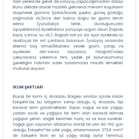
Gezi yerlerinde genel de yürüyüş yapacağımızdan dolayı
Bunu dikkate alarak hazırlıklı gelmenizi mevsim koşullarını
düşünerek giyininiz (polar/kazak, şapka, güneş gözlüğü,
yağmurluk vb.)ince den kalına doğru bir giyimi tercih
ediniz (yürüdükçe terler, durduğunuzda
üşüyebilirsiniz).Ayakkabınız yürüyüşe uygun olsun (toprak,
kaya, çamur, su vb.). Boğazlı bot ya da spor ayakkabı iyi
olurKüçük bir sırt çantanız bulunsun (yürüyüş sırasında
elleriniz boş olmalı)Mutlaka yedek giyim, çorap ve
ayakkabı alın.Varsa ilaçlarınız, fotoğraf/video
çekiyorsanız yeterince film, yedek pil bulundurmanız
gerektiğini hatırlatır sizleri turlarımızda misafir etmekten
mutluluk duyarız.
İKLİM ŞARTLARI
Büyük bir kısmı İç Anadolu Bölgesi sınırları içinde kalan
Eskişehir'de, bu bölgenin sahip olduğu İç Anadolu tipi
karasal iklim görülmektedir. Kışları soğuk ve kar yağışlı,
yazları sıcak ve yağışsız bir iklim olan karasal iklimde
yağışlar şehrin dağlık kesimleri hariç az ve kısa sürelidir.
Yağışlı gün sayısının ortalama olarak bir yılın 90-100 gün
olduğu Eskişehir?de yıllık yağış ortalamasının 373,6 mm?
dir. Eskişehir ilinin en az yağış aldığı aylar Temmuz,