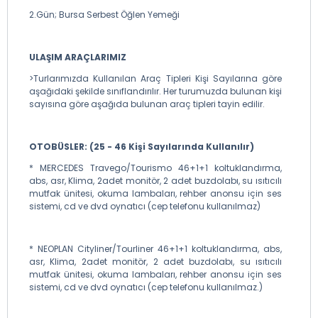
2.Gün; Bursa Serbest Öğlen Yemeği
ULAŞIM ARAÇLARIMIZ
>Turlarımızda Kullanılan Araç Tipleri Kişi Sayılarına göre
aşağıdaki şekilde sınıflandırılır. Her turumuzda bulunan kişi
sayısına göre aşağıda bulunan araç tipleri tayin edilir.
OTOBÜSLER: (25 - 46 Kişi Sayılarında Kullanılır)
* MERCEDES Travego/Tourismo 46+1+1 koltuklandırma,
abs, asr, Klima, 2adet monitör, 2 adet buzdolabı, su ısıtıcılı
mutfak ünitesi, okuma lambaları, rehber anonsu için ses
sistemi, cd ve dvd oynatıcı (cep telefonu kullanılmaz)
* NEOPLAN Cityliner/Tourliner 46+1+1 koltuklandırma, abs,
asr, Klima, 2adet monitör, 2 adet buzdolabı, su ısıtıcılı
mutfak ünitesi, okuma lambaları, rehber anonsu için ses
sistemi, cd ve dvd oynatıcı (cep telefonu kullanılmaz.)