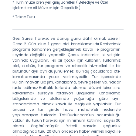
* Tüm müze ören yeri giriş ücretleri ( Belediye ve Özel
İşletmelere Ait Müzeler İçin Geçerlidir.)
* Tekne Turu
Gezi Süresi hareket ve dönüş günü dâhil olmak üzere 1
Gece 2 Gün olup 1 gece otel konaklamalıdır.Rehberimiz
programı tamamen gerçekleştirmek kaydı ile programın
seyrinde değişiklik yapabilir. Çocuk indirimleri iki yetişkin
yanında uygulanır. Tek bir çocuk için kullanılır. Turlarımız
otel, otobüs, tur programı ve rehberlik hizmetleri ile bir
bütündür ayrı ayrı düşünülemez. 06 Yaş çocuklarda otel
konaklamasında yatak verilmeyebilir. Tur içeresinde
kullanılmayan ulaşım, konaklama, çevre gezileri vb. haklar
iade edilmez.Haftalık turlarda oturma düzeni birer sıra
kaydırılmak suretiyle rotasyon uygulanır. Konaklama
bölgelerinde ve otellerinde yoğunluğa göre aynı
standartlarda olmak kaydı ile değişiklik yapılabilir. Tur
öncesi ve tur içinde hava muhalefeti nedeniyle
yapılamayan turlarda TatilBudur.com'un sorumluluğu
yoktur. Bu turun hareketi için minimum katılımcı sayısı 30
olarak öngörülmüştür. Yeterli sayıda çoğunluk
olmadığında turu 20 Gün önceden haber vermek kaydı ile