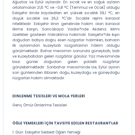
Ağustos ve Eylül aylarıdır. En sıcak ve en soğuk ayların
ortalamaları 21,5 °C ve -0,8 °C (Temmuz ve Ocak) olduğu
Eskişehir ilinde kaydedilen en yüksek sıcaklık 39,1 °C, en
düşük sıcaklık ise 26,3 °C'dir. Sıcaklık rejimi karasal
niteliktedir. Eskişehir ilinin genelinde hakim olan karasal
ilkime karşın, Sarıcakaya Vadisi?nde Akdeniz iklimi
özellikleri gösteren mikroklima hakimdir. Eskişehir?de kışın
doğudan batıya doğru esen rüzgarlar halimken, baharın
ilk aylarından kuzeybatı rüzgarlarının hâkim olduğu
görülmektedir. Bahar mevsimin sonunda güneybatı, batı
ve kuzeybatıdan gelen rüzgârlar görülür. Yaz mevsiminde
bazı günler doğudan gelen şiddetli rüzgârlar
görülebilmektedir. Sonbahar mevsiminde ise, Eylül ayının
son günlerinden itibaren doğu, kuzeydoğu ve güneydoğu
rüzgarları hakim olmaktadır.
DİNLENME TESİSLERİ VE MOLA YERLERİ
Genç Ömür Dinlenme Tesisleri
ÖĞLE YEMEKLERİ İÇİN TAVSİYE EDİLEN RESTAURANTLAR
1. Gün: Eskişehir Serbest Öğlen Yemeği