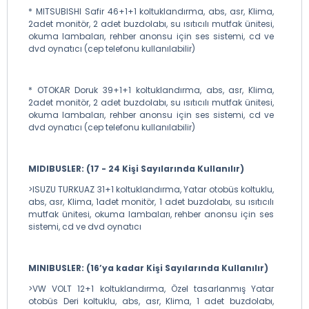
* MITSUBISHI Safir 46+1+1 koltuklandırma, abs, asr, Klima,
2adet monitör, 2 adet buzdolabı, su ısıtıcılı mutfak ünitesi,
okuma lambaları, rehber anonsu için ses sistemi, cd ve
dvd oynatıcı (cep telefonu kullanılabilir)
* OTOKAR Doruk 39+1+1 koltuklandırma, abs, asr, Klima,
2adet monitör, 2 adet buzdolabı, su ısıtıcılı mutfak ünitesi,
okuma lambaları, rehber anonsu için ses sistemi, cd ve
dvd oynatıcı (cep telefonu kullanılabilir)
MIDIBUSLER: (17 - 24 Kişi Sayılarında Kullanılır)
>ISUZU TURKUAZ 31+1 koltuklandırma, Yatar otobüs koltuklu,
abs, asr, Klima, 1adet monitör, 1 adet buzdolabı, su ısıtıcılı
mutfak ünitesi, okuma lambaları, rehber anonsu için ses
sistemi, cd ve dvd oynatıcı
MINIBUSLER: (16’ya kadar Kişi Sayılarında Kullanılır)
>VW VOLT 12+1 koltuklandırma, Özel tasarlanmış Yatar
otobüs Deri koltuklu, abs, asr, Klima, 1 adet buzdolabı,