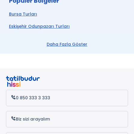
Popüler Bölgeler
Bursa Turları
Eskişehir Odunpazarı Turları
Odunpazarı Turları
Daha Fazla Göster
Gölyazı Turları
Cumalıkızık Turları
Eskişehir Turları
0 850 333 3 333
Biz sizi arayalım