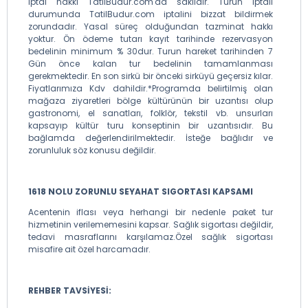
iptal hakkı TatilBudur.com'da saklıdır. Turun iptali
durumunda TatilBudur.com iptalini bizzat bildirmek
zorundadır. Yasal süreç olduğundan tazminat hakkı
yoktur. Ön ödeme tutarı kayıt tarihinde rezervasyon
bedelinin minimum % 30dur. Turun hareket tarihinden 7
Gün önce kalan tur bedelinin tamamlanması
gerekmektedir. En son sirkü bir önceki sirküyü geçersiz kılar.
Fiyatlarımıza Kdv dahildir.*Programda belirtilmiş olan
mağaza ziyaretleri bölge kültürünün bir uzantısı olup
gastronomi, el sanatları, folklör, tekstil vb. unsurları
kapsayıp kültür turu konseptinin bir uzantısıdır. Bu
bağlamda değerlendirilmektedir. İsteğe bağlıdır ve
zorunluluk söz konusu değildir.
1618 NOLU ZORUNLU SEYAHAT SIGORTASI KAPSAMI
Acentenin iflası veya herhangi bir nedenle paket tur
hizmetinin verilememesini kapsar. Sağlık sigortası değildir,
tedavi masraflarını karşılamaz.Özel sağlık sigortası
misafire ait özel harcamadır.
REHBER TAVSİYESİ: