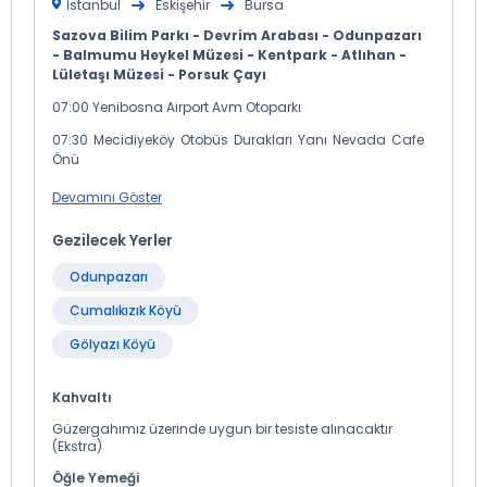
İstanbul
Eskişehir
Bursa
Sazova Bilim Parkı - Devrim Arabası - Odunpazarı
- Balmumu Heykel Müzesi - Kentpark - Atlıhan -
Lületaşı Müzesi - Porsuk Çayı
07:00 Yenibosna Airport Avm Otoparkı
07:30 Mecidiyeköy Otobüs Durakları Yanı Nevada Cafe
Önü
08:00 Kadıköy Evlendirme Dairesi Otopark Önü
Devamını Göster
08:10 Kozyatağı Hilton Otel Yanı ( Yenisahra Köprüsü
Gezilecek Yerler
Otobüs Durağı )
08:15 Kartal Köprüsü Metro İstasyonu (E 5 Ankara
Odunpazarı
İstikameti)
Cumalıkızık Köyü
08:25 Pendik Köprüsü ( Ankara İstikameti )
Gölyazı Köyü
08:30 Çayırova Mc Donalds Önü
08:35 Gebze Center Önü ( Lukoil Petrol İstasyonu Girişi )
Kahvaltı
09:15 İzmit Halkevi Önü (Otel Asya Karşısı)
Güzergahımız üzerinde uygun bir tesiste alınacaktır
(Ekstra)
katılacak misafirlerimiz ile Adapazarı - Pamukova -
Öğle Yemeği
Bozüyük güzergâhını takip ederek Eskişehir`e gidiyoruz.