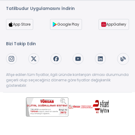
Tatilbudur Uygulamasını İndirin
App Store
Google Play
AppGallery
Bizi Takip Edin
Afişe edilen tüm fiyatlar, ilgili üründe kontenjan olması durumunda
geçerli olup seçeceğiniz döneme göre fiyatlar değişkenlik
gösterebilir.
Copyright © 1997-2026 TatilBudur.com. Tüm hakları saklıdır. TatilBudur.com bir
TatilBudur Seyahat Acenteliği ve Turizm A.Ş ürünüdür. #62