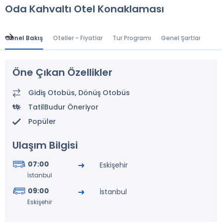
Oda Kahvaltı Otel Konaklaması
Genel Bakış
Oteller - Fiyatlar
Tur Programı
Genel Şartlar
Gr
Öne Çıkan Özellikler
Gidiş Otobüs, Dönüş Otobüs
TatilBudur Öneriyor
Popüler
Ulaşım Bilgisi
07:00
Eskişehir
İstanbul
09:00
İstanbul
Eskişehir