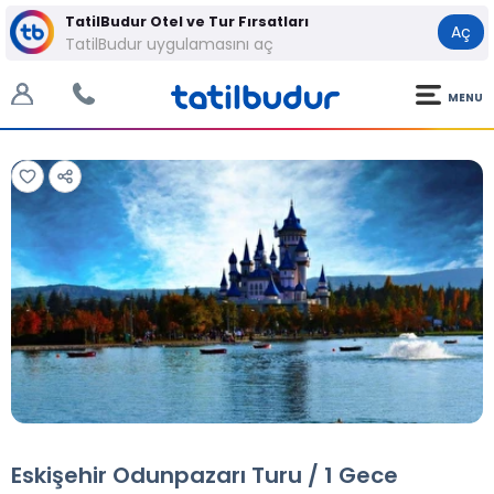
TatilBudur Otel ve Tur Fırsatları
Aç
TatilBudur uygulamasını aç
MENU
Tüm Fotoğraflar
Tüm Fotoğraflar
Eskişehir Odunpazarı Turu / 1 Gece