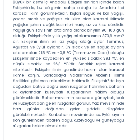
Büyük bir kısmı İç Anadolu Bölgesi sınırları içinde kalan
Eskişehir'de, bu bölgenin sahip olduğu İç Anadolu tipi
karasal iklim görülmektedir. Kışları soğuk ve kar yağışlı,
yazları sıcak ve yağışsız bir iklim olan karasal iklimde
yağışlar şehrin dağlık kesimleri hariç az ve kısa sürelidir.
Yağışlı gün sayısının ortalama olarak bir yılın 90-100 gün
olduğu Eskişehir?de yıllık yağış ortalamasının 373,6 mm?
dir. Eskişehir ilinin en az yağış aldığı aylar Temmuz,
Ağustos ve Eylül aylarıdır. En sıcak ve en soğuk ayların
ortalamaları 21,5 °C ve -0,8 °C (Temmuz ve Ocak) olduğu
Eskişehir ilinde kaydedilen en yüksek sıcaklık 39,1 °C, en
düşük sıcaklık ise 26,3 °C'dir. Sıcaklık rejimi karasal
niteliktedir. Eskişehir ilinin genelinde hakim olan karasal
ilkime karşın, Sarıcakaya Vadisi?nde Akdeniz iklimi
özellikleri gösteren mikroklima hakimdir. Eskişehir?de kışın
doğudan batıya doğru esen rüzgarlar halimken, baharın
ilk aylarından kuzeybatı rüzgarlarının hâkim olduğu
görülmektedir. Bahar mevsimin sonunda güneybatı, batı
ve kuzeybatıdan gelen rüzgârlar görülür. Yaz mevsiminde
bazı günler doğudan gelen şiddetli rüzgârlar
görülebilmektedir. Sonbahar mevsiminde ise, Eylül ayının
son günlerinden itibaren doğu, kuzeydoğu ve güneydoğu
rüzgarları hakim olmaktadır.