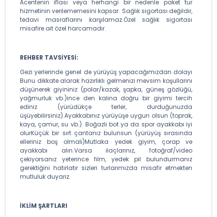
Acentenin iflası veya herhangi bir nedenle paket tur
hizmetinin verilememesini kapsar. Sağlık sigortası değildir,
tedavi masraflarını karşılamaz.Özel sağlık sigortası
misafire ait özel harcamadır.
REHBER TAVSİYESİ:
Gezi yerlerinde genel de yürüyüş yapacağımızdan dolayı
Bunu dikkate alarak hazırlıklı gelmenizi mevsim koşullarını
düşünerek giyininiz (polar/kazak, şapka, güneş gözlüğü,
yağmurluk vb.)ince den kalına doğru bir giyimi tercih
ediniz (yürüdükçe terler, durduğunuzda
üşüyebilirsiniz).Ayakkabınız yürüyüşe uygun olsun (toprak,
kaya, çamur, su vb.). Boğazlı bot ya da spor ayakkabı iyi
olurKüçük bir sırt çantanız bulunsun (yürüyüş sırasında
elleriniz boş olmalı)Mutlaka yedek giyim, çorap ve
ayakkabı alın.Varsa ilaçlarınız, fotoğraf/video
çekiyorsanız yeterince film, yedek pil bulundurmanız
gerektiğini hatırlatır sizleri turlarımızda misafir etmekten
mutluluk duyarız.
İKLİM ŞARTLARI