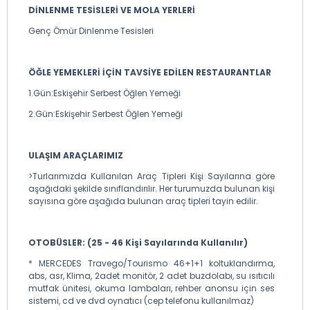
DİNLENME TESİSLERİ VE MOLA YERLERİ
Genç Ömür Dinlenme Tesisleri
ÖĞLE YEMEKLERİ İÇİN TAVSİYE EDİLEN RESTAURANTLAR
1.Gün:Eskişehir Serbest Öğlen Yemeği
2.Gün:Eskişehir Serbest Öğlen Yemeği
ULAŞIM ARAÇLARIMIZ
>Turlarımızda Kullanılan Araç Tipleri Kişi Sayılarına göre
aşağıdaki şekilde sınıflandırılır. Her turumuzda bulunan kişi
sayısına göre aşağıda bulunan araç tipleri tayin edilir.
OTOBÜSLER: (25 - 46 Kişi Sayılarında Kullanılır)
* MERCEDES Travego/Tourismo 46+1+1 koltuklandırma,
abs, asr, Klima, 2adet monitör, 2 adet buzdolabı, su ısıtıcılı
mutfak ünitesi, okuma lambaları, rehber anonsu için ses
sistemi, cd ve dvd oynatıcı (cep telefonu kullanılmaz)