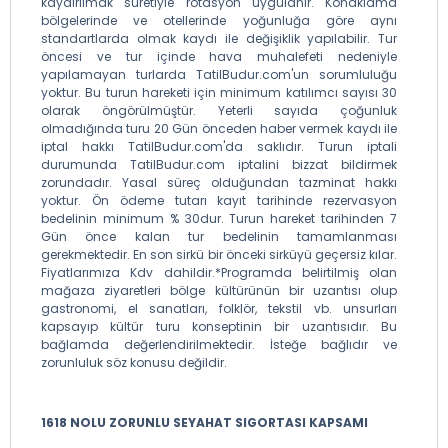
kaydırılmak suretiyle rotasyon uygulanır. Konaklama
bölgelerinde ve otellerinde yoğunluğa göre aynı
standartlarda olmak kaydı ile değişiklik yapılabilir. Tur
öncesi ve tur içinde hava muhalefeti nedeniyle
yapılamayan turlarda TatilBudur.com'un sorumluluğu
yoktur. Bu turun hareketi için minimum katılımcı sayısı 30
olarak öngörülmüştür. Yeterli sayıda çoğunluk
olmadığında turu 20 Gün önceden haber vermek kaydı ile
iptal hakkı TatilBudur.com'da saklıdır. Turun iptali
durumunda TatilBudur.com iptalini bizzat bildirmek
zorundadır. Yasal süreç olduğundan tazminat hakkı
yoktur. Ön ödeme tutarı kayıt tarihinde rezervasyon
bedelinin minimum % 30dur. Turun hareket tarihinden 7
Gün önce kalan tur bedelinin tamamlanması
gerekmektedir. En son sirkü bir önceki sirküyü geçersiz kılar.
Fiyatlarımıza Kdv dahildir.*Programda belirtilmiş olan
mağaza ziyaretleri bölge kültürünün bir uzantısı olup
gastronomi, el sanatları, folklör, tekstil vb. unsurları
kapsayıp kültür turu konseptinin bir uzantısıdır. Bu
bağlamda değerlendirilmektedir. İsteğe bağlıdır ve
zorunluluk söz konusu değildir.
1618 NOLU ZORUNLU SEYAHAT SIGORTASI KAPSAMI