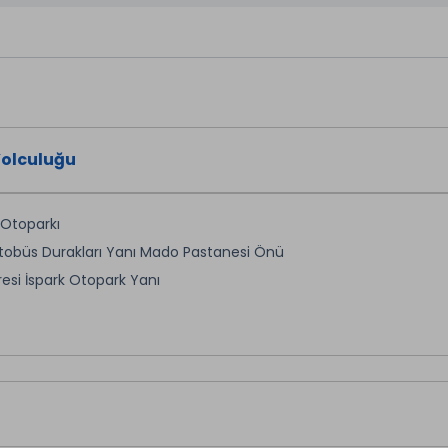
Yolculuğu
 Otoparkı
obüs Durakları Yanı Mado Pastanesi Önü
resi İspark Otopark Yanı
anı ( Yenisahra Köprüsü Otobüs Durağı )
tasyonu (E-5 Ankara İstikameti)