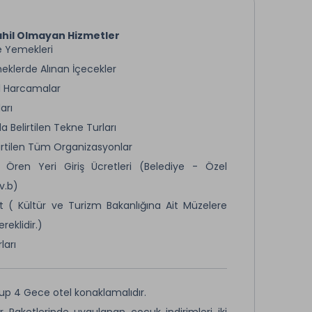
hil Olmayan Hizmetler
 Yemekleri
klerde Alınan İçecekler
 Harcamalar
arı
 Belirtilen Tekne Turları
lirtilen Tüm Organizasyonlar
Ören Yeri Giriş Ücretleri (Belediye - Özel
v.b)
t ( Kültür ve Turizm Bakanlığına Ait Müzelere
ereklidir.)
ları
up 4 Gece otel konaklamalıdır.
r Paketlerinde uygulanan çocuk indirimleri iki