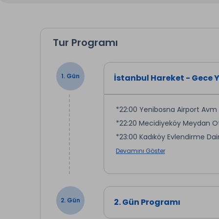
Tur Programı
1. Gün
İstanbul Hareket - Gece 
*22:00 Yenibosna Airport Avm
*22:20 Mecidiyeköy Meydan Ot
*23:00 Kadıköy Evlendirme Dai
*23:05 Kozyatağı Hilton Otel Y
Devamını Göster
*23:10 Bostancı Köprüsü
*23:15 Kartal Köprüsü Metro İs
*23:20 Pendik Köprüsü
2. Gün
2. Gün Programı
*23:30 Çayırova Mc Donald’s
*23:45 Gebze Center Avm