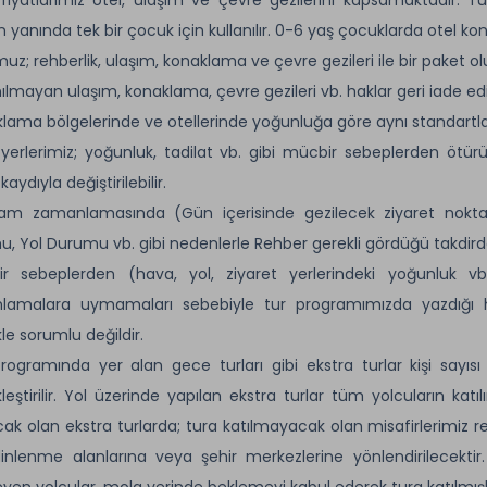
in yanında tek bir çocuk için kullanılır. 0-6 yaş çocuklarda otel k
uz; rehberlik, ulaşım, konaklama ve çevre gezileri ile bir paket 
nılmayan ulaşım, konaklama, çevre gezileri vb. haklar geri iade ed
lama bölgelerinde ve otellerinde yoğunluğa göre aynı standartlarda
yerlerimiz; yoğunluk, tadilat vb. gibi mücbir sebeplerden ötür
aydıyla değiştirilebilir.
am zamanlamasında (Gün içerisinde gezilecek ziyaret noktal
, Yol Durumu vb. gibi nedenlerle Rehber gerekli gördüğü takdirde d
r sebeplerden (hava, yol, ziyaret yerlerindeki yoğunluk vb.
lamalara uymamaları sebebiyle tur programımızda yazdığı h
kle sorumlu değildir.
rogramında yer alan gece turları gibi ekstra turlar kişi sayıs
leştirilir. Yol üzerinde yapılan ekstra turlar tüm yolcuların katı
cak olan ekstra turlarda; tura katılmayacak olan misafirlerimiz
inlenme alanlarına veya şehir merkezlerine yönlendirilecektir.
yen yolcular, mola yerinde beklemeyi kabul ederek tura katılmışl