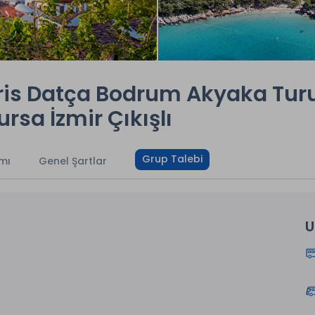
s Datça Bodrum Akyaka Turu 
rsa İzmir Çıkışlı
Grup Talebi
mı
Genel Şartlar
U