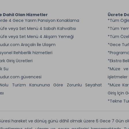
e Dahil Olan Hizmetler
Ücrete Da
erde 4 Gece Yarım Pansiyon Konaklama
*Tüm Öğle
Büfe veya Set Menü 4 Sabah Kahvaltısı
*Tüm Yeme
 Büfe veya Set Menü 4 Akşam Yemeği
*Tüm Özel
budur.com Araçalrı İle Ulaşım
*Gece Turl
syonel Rehberlik hizmetleri
*Programda
Park Giriş Ücretleri
*Ekstra Be
k Su
*Müze ve 
budur.com güvencesi
işletmeler 
 Nolu Turizm Kanununa Göre Zorunlu Seyahat
*Müze Kar
sı
Giriş İçin G
*Tekne Tur
Süresi hareket ve dönüş günü dâhil olmak üzere 6 Gece 7 Gün ol
fiyatlarımız otel, ulaşım ve çevre gezilerini kapsamaktadır. Tu