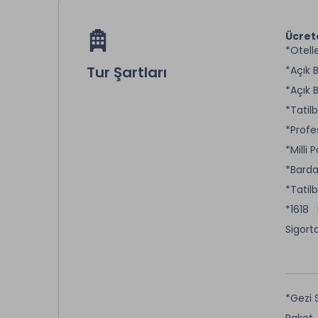
Ücret
*Otell
Tur Şartları
*Açık 
*Açık
*Tatil
*Profe
*Milli 
*Barda
*Tatil
*1618
Sigorta
*Gezi 
Paket 