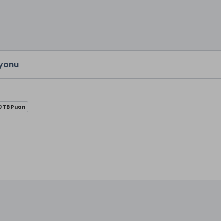
iyonu
0 TB Puan