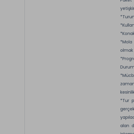
yetişk
*Turum
*Kulla
*Konak
*Mola 
olmak k
*Progr
Durumu
*Mücbi
zaman
kesinli
*Tur p
gerçek
yapıla
alan d
isteme