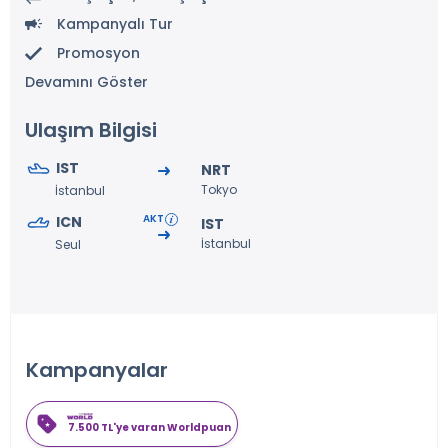
Kampanyalı Tur
Promosyon
Devamını Göster
Ulaşım Bilgisi
IST
NRT
Tokyo
İstanbul
ICN
IST
İstanbul
Seul
Kampanyalar
7.500 TL'ye varan Worldpuan