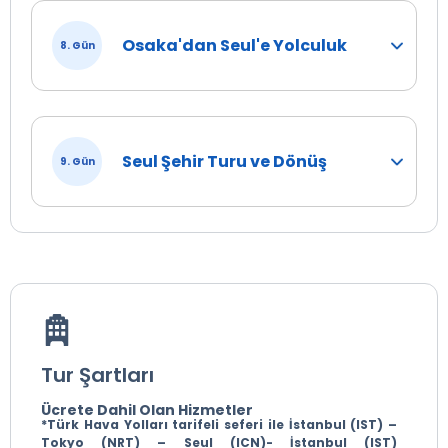
Osaka'dan Seul'e Yolculuk
8. Gün
Seul Şehir Turu ve Dönüş
9. Gün
Tur Şartları
Ücrete Dahil Olan Hizmetler
*Türk Hava Yolları tarifeli seferi ile İstanbul (IST) –
Tokyo (NRT) – Seul (ICN)- İstanbul (IST)