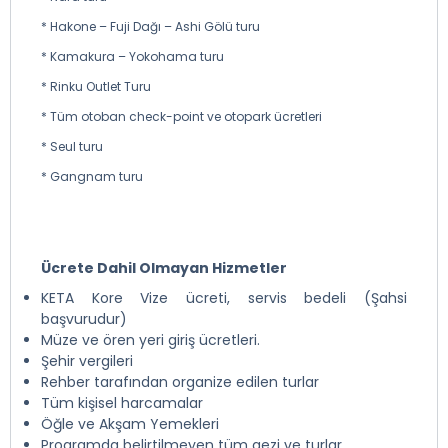
* Hakone – Fuji Dağı – Ashi Gölü turu
* Kamakura – Yokohama turu
* Rinku Outlet Turu
* Tüm otoban check-point ve otopark ücretleri
* Seul turu
* Gangnam turu
Ücrete Dahil Olmayan Hizmetler
KETA Kore Vize ücreti, servis bedeli (Şahsi
başvurudur)
Müze ve ören yeri giriş ücretleri.
Şehir vergileri
Rehber tarafından organize edilen turlar
Tüm kişisel harcamalar
Öğle ve Akşam Yemekleri
Programda belirtilmeyen tüm gezi ve turlar.