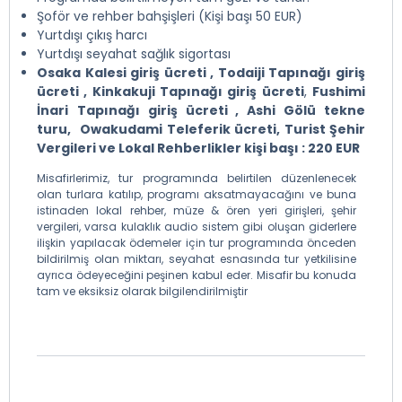
Şoför ve rehber bahşişleri (Kişi başı 50 EUR)
Yurtdışı çıkış harcı
Yurtdışı seyahat sağlık sigortası
Osaka Kalesi giriş ücreti , Todaiji Tapınağı giriş
ücreti , Kinkakuji Tapınağı giriş ücreti
,
Fushimi
İnari
Tapınağı giriş ücreti , Ashi Gölü tekne
turu,
Owakudami Teleferik ücreti, Turist Şehir
Vergileri ve Lokal Rehberlikler kişi başı : 220 EUR
Misafirlerimiz, tur programında belirtilen düzenlenecek
olan turlara katılıp, programı aksatmayacağını ve buna
istinaden lokal rehber, müze & ören yeri girişleri, şehir
vergileri, varsa kulaklık audio sistem gibi oluşan giderlere
ilişkin yapılacak ödemeler için tur programında önceden
bildirilmiş olan miktarı, seyahat esnasında tur yetkilisine
ayrıca ödeyeceğini peşinen kabul eder. Misafir bu konuda
tam ve eksiksiz olarak bilgilendirilmiştir