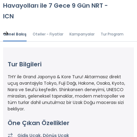
Havayolları ile 7 Gece 9 Gün NRT -
ICN
Genel Bakış
Oteller - Fiyatlar
Kampanyalar
Tur Programı
Gen
Tur Bilgileri
THY ile Grand Japonya & Kore Turu! Aktarmasız direkt
uçuş avantajıyla Tokyo, Fuji Dağı, Hakone, Osaka, Kyoto,
Nara ve Seul’ü keşfedin. Shinkansen deneyimi, UNESCO
mirasları, geleneksel tapınaklar, modern metropoller ve
tüm turlar dahil unutulmaz bir Uzak Doğu macerası sizi
bekliyor.
Öne Çıkan Özellikler
Gidiş Uçak, Dönüş Uçak