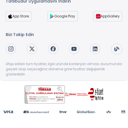
Tatilbudur Uygulamasını İndirin
App Store
Google Play
AppGallery
Bizi Takip Edin
Afişe edilen tüm fiyatlar, ilgili üründe kontenjan olması durumunda
geçerli olup seçeceğiniz döneme göre fiyatlar değişkenlik
gösterebilir.
Copyright © 1997-2026 TatilBudur.com. Tüm hakları saklıdır. TatilBudur.com bir
TatilBudur Seyahat Acenteliği ve Turizm A.Ş ürünüdür. #62