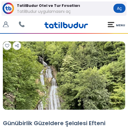
TatilBudur Otel ve Tur Fırsatları
Aç
TatilBudur uygulamasını aç
MENU
Tüm Fotoğraflar
Tüm Fotoğraflar
Günübirlik Güzeldere Şelalesi Efteni