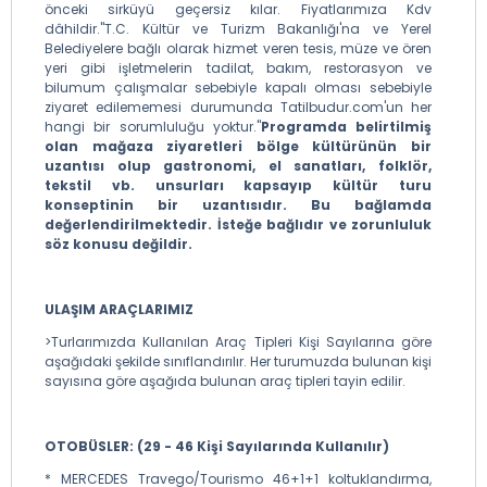
Topuk Yaylası -İstanbul Ortalama Km Ortalama 560
önceki sirküyü geçersiz kılar. Fiyatlarımıza Kdv
km İstanbul Varış Saati Ortalama 21:30 - 23:30
dâhildir."T.C. Kültür ve Turizm Bakanlığı'na ve Yerel
Belediyelere bağlı olarak hizmet veren tesis, müze ve ören
yeri gibi işletmelerin tadilat, bakım, restorasyon ve
bilumum çalışmalar sebebiyle kapalı olması sebebiyle
ziyaret edilememesi durumunda Tatilbudur.com'un her
hangi bir sorumluluğu yoktur."
Programda belirtilmiş
olan mağaza ziyaretleri bölge kültürünün bir
uzantısı olup gastronomi, el sanatları, folklör,
tekstil vb. unsurları kapsayıp kültür turu
konseptinin bir uzantısıdır. Bu bağlamda
değerlendirilmektedir. İsteğe bağlıdır ve zorunluluk
söz konusu değildir.
ULAŞIM ARAÇLARIMIZ
>Turlarımızda Kullanılan Araç Tipleri Kişi Sayılarına göre
aşağıdaki şekilde sınıflandırılır. Her turumuzda bulunan kişi
sayısına göre aşağıda bulunan araç tipleri tayin edilir.
OTOBÜSLER: (29 - 46 Kişi Sayılarında Kullanılır)
* MERCEDES Travego/Tourismo 46+1+1 koltuklandırma,