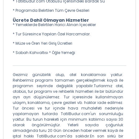
* Tatilbudur.com Otobüsü İçerisindeki Bardak Su
Dağına çeviriyoruz. Kaynaşlıdan eski Bolu dağı yoluna
girdikten bir süre sonra dünyaca ünlü bir çok spor
* Programda Belirtilen Tüm Çevre Gezileri
kulübünün hem antrenman hem de konaklama alanı
olarak kullandığı 1300 mt rakıma sahip olan Topuk
Ücrete Dahil Olmayan Hizmetler
Yaylasına ulaşıyoruz. Topuk yaylası göleti etrafında
* Yemeklerde Belirtilen Harici Alınan İçecekler
yapacağımız yürüyüşümüzü gerçekleştirirken sahip
* Tur Süresince Yapılan Özel Harcamalar.
olduğu orman dokusu içerisinde göl ile birleşen görsel
güzelliğiyle Topuk Yaylası görenleri kendisine hayran
* Müze ve Ören Yeri Giriş Ücretleri
bırakacaktır. Dileyen misafirlerimiz ile alacağımız Öğle
yemeklerimizi de yedikten sonra serbest zamanımız
* Sabah Kahvaltısı * Öğle Yemeği
sonrasında doğa ile iç içe geçirilen bir günün
yaşatacağı keyif ile İstanbul’a dönüş yolculuğuna
başlıyoruz. İstanbul'a varışta siz değerli misafirlerimiz ile
Gezimiz günübirlik olup, otel konaklaması yoktur.
bir sonraki TatilBudur organizasyonunda tekrar
Rehberimiz programı tamamen gerçekleştirmek kaydı ile
görüşmek üzere vedalaşıyoruz.
programın seyrinde değişiklik yapabilir.Turlarımız otel,
otobüs, tur programı ve rehberlik hizmetleri ile bir bütündür
ayrı ayrı düşünülemez. Tur içeresinde kullanılmayan
*Sabah Kahvaltısı ; Serpme Kahvaltı Yol Güzergahında
ulaşım, konaklama, çevre gezileri vb. haklar iade edilmez.
ve Tesisde Kahvaltı ( Ekstra )
Tur öncesi ve tur içinde hava muhalefeti nedeniyle
yapılamayan turlarda TatilBudur.com'un sorumluluğu
*Öğle Yemeği; Yol Güzergahında Uygun Nokta da Öğlen
yoktur. Bu turun hareketi için minimum katılımcı sayısı 30
Yemeği Menü Ekmek arası Sucuk,Köfte veya Tavuk 1
olarak öngörülmüştür. Yeterli sayıda çoğunluk
Ayran ) ( Ekstra )
olmadığında turu 20 Gün önceden haber vermek kaydı ile
*İstanbul Düzce - Güzeldere Şelalesi - Efteni Şelalesi -
iptal hakkı TatilBudur.com'da saklıdır.En son sirkü bir