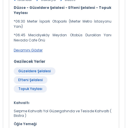
Düzce - Güzeldere Şelalesi - Efteni Şelalesi - Topuk
Yaylası
*06:30 Merter İspark Otoparkı (Merter Metro İstasyonu
Yanı)
*06:45 Mecidiyeköy Meydan Otobüs Durakları Yanı
Nevada Cafe Önü
*07:20 Kadıköy Evlendirme Dairesi İspark Otopark Yanı
Devamını Göster
*07:25 Kozyatağı Hilton Otel Yanı ( Yenisahra Köprüsü
Gezilecek Yerler
Otobüs Durağı )
*07:30 Kartal Köprüsü (E-5 Ankara İstikameti)
Güzeldere Şelalesi
*07:35 Pendik Köprüsü ( Ankara İstikameti )
Efteni Şelalesi
*07:45 Çayırova Mc Donald's
Topuk Yaylası
*07:50 Gebze Center Önü ( Lukoil Petrol İstasyonu Girişi )
Kahvaltı
*08:30 İzmit Halkevi Önü (Otel Asya Karşısı)
Serpme Kahvaltı Yol Güzergahında ve Tesisde Kahvaltı (
Yukarıdaki biniş noktalarından hareket ile Adapazarı -
Ekstra )
Düzce üzerinden Gölyaka istikametine devam ediyoruz.
Öğle Yemeği
Yaklaşık 2 saat sürecek yolculuğumuz sonrasında