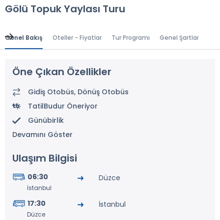
Gölü Topuk Yaylası Turu
Genel Bakış
Oteller - Fiyatlar
Tur Programı
Genel Şartlar
Gr
Öne Çıkan Özellikler
Gidiş Otobüs, Dönüş Otobüs
TatilBudur Öneriyor
Günübirlik
Devamını Göster
Ulaşım Bilgisi
06:30
Düzce
İstanbul
17:30
İstanbul
Düzce