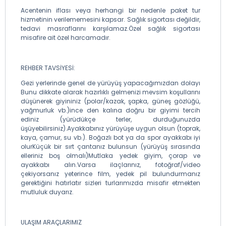
Acentenin iflası veya herhangi bir nedenle paket tur
hizmetinin verilememesini kapsar. Sağlık sigortası değildir,
tedavi masraflarını karşılamaz.Özel sağlık sigortası
misafire ait özel harcamadır.
REHBER TAVSİYESİ:
Gezi yerlerinde genel de yürüyüş yapacağımızdan dolayı
Bunu dikkate alarak hazırlıklı gelmenizi mevsim koşullarını
düşünerek giyininiz (polar/kazak, şapka, güneş gözlüğü,
yağmurluk vb.)ince den kalına doğru bir giyimi tercih
ediniz (yürüdükçe terler, durduğunuzda
üşüyebilirsiniz).Ayakkabınız yürüyüşe uygun olsun (toprak,
kaya, çamur, su vb.). Boğazlı bot ya da spor ayakkabı iyi
olurKüçük bir sırt çantanız bulunsun (yürüyüş sırasında
elleriniz boş olmalı)Mutlaka yedek giyim, çorap ve
ayakkabı alın.Varsa ilaçlarınız, fotoğraf/video
çekiyorsanız yeterince film, yedek pil bulundurmanız
gerektiğini hatırlatır sizleri turlarımızda misafir etmekten
mutluluk duyarız.
ULAŞIM ARAÇLARIMIZ