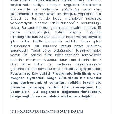
iade edilmez.Haftalık turlarda oturma düzeni birer sıra
kaydırılmak suretiyle rotasyon uygulanır. Konaklama
bölgelerinde ve otellerinde yoğunluğa göre aynı
standartlarda olmak kaydı ile değişiklik yapılabilir. Tur
öncesi ve tur içinde hava muhalefeti nedeniyle
yapılamayan turlarda TatilBudur.com'un sorumluluğu
yoktur. Bu turun hareketi için minimum katılımcı sayısı 15
olarak öngörülmüştür. Yeterli sayıda çoğunluk
olmadığında turu 20 Gün önceden haber vermek kaydı ile
iptal hakkı TatilBudur.com'da saklıdır. Turun iptali
durumunda TatilBudur.com iptalini bizzat bildirmek
zorundadır. Yasal süreç olduğundan tazminat hakkı
yoktur. Ön ödeme tutarı kayıt tarihinde rezervasyon
bedelinin minimum % 30dur. Turun hareket tarihinden 7
Gün önce kalan tur bedelinin tamamlanması
gerekmektedir. En son sirkü bir önceki sirküyü geçersiz kılar.
Fiyatlarımıza Kdv dahildir.
Programda belirtilmiş olan
mağaza ziyaretleri bölge kültürünün bir uzantısı
olup gastronomi, el sanatları, folklör, tekstil vb.
unsurları kapsayıp kültür turu konseptinin bir
uzantısıdır. Bu bağlamda değerlendirilmektedir.
İsteğe bağlıdır ve zorunluluk söz konusu değildir.
1618 NOLU ZORUNLU SEYAHAT SIGORTASI KAPSAMI