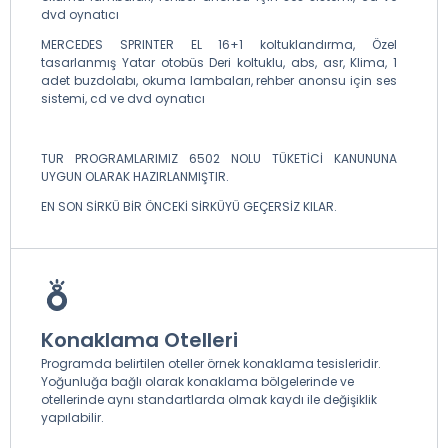
dvd oynatıcı
MERCEDES SPRINTER EL 16+1 koltuklandırma, Özel
tasarlanmış Yatar otobüs Deri koltuklu, abs, asr, Klima, 1
adet buzdolabı, okuma lambaları, rehber anonsu için ses
sistemi, cd ve dvd oynatıcı
TUR PROGRAMLARIMIZ 6502 NOLU TÜKETİCİ KANUNUNA
UYGUN OLARAK HAZIRLANMIŞTIR.
EN SON SİRKÜ BİR ÖNCEKİ SİRKÜYÜ GEÇERSİZ KILAR.
Konaklama Otelleri
Programda belirtilen oteller örnek konaklama tesisleridir.
Yoğunluğa bağlı olarak konaklama bölgelerinde ve
otellerinde aynı standartlarda olmak kaydı ile değişiklik
yapılabilir.