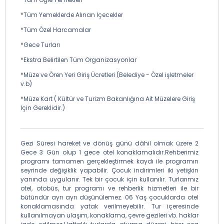
*Tüm Yemeklerde Alınan İçecekler
*Tüm Özel Harcamalar
*Gece Turları
*Ekstra Belirtilen Tüm Organizasyonlar
*Müze ve Ören Yeri Giriş Ücretleri (Belediye - Özel işletmeler
v.b)
*Müze Kart ( Kültür ve Turizm Bakanlığına Ait Müzelere Giriş
İçin Gereklidir.)
Gezi Süresi hareket ve dönüş günü dâhil olmak üzere 2
Gece 3 Gün olup 1 gece otel konaklamalıdır.Rehberimiz
programı tamamen gerçekleştirmek kaydı ile programın
seyrinde değişiklik yapabilir. Çocuk indirimleri iki yetişkin
yanında uygulanır. Tek bir çocuk için kullanılır. Turlarımız
otel, otobüs, tur programı ve rehberlik hizmetleri ile bir
bütündür ayrı ayrı düşünülemez. 06 Yaş çocuklarda otel
konaklamasında yatak verilmeyebilir. Tur içeresinde
kullanılmayan ulaşım, konaklama, çevre gezileri vb. haklar