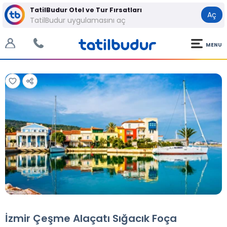
TatilBudur Otel ve Tur Fırsatları
Aç
TatilBudur uygulamasını aç
MENU
Tüm Fotoğraflar
Tüm Fotoğraflar
İzmir Çeşme Alaçatı Sığacık Foça