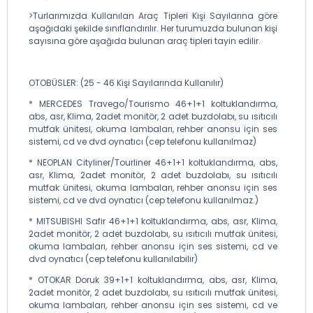
>Turlarımızda Kullanılan Araç Tipleri Kişi Sayılarına göre
aşağıdaki şekilde sınıflandırılır. Her turumuzda bulunan kişi
sayısına göre aşağıda bulunan araç tipleri tayin edilir.
OTOBÜSLER: (25 - 46 Kişi Sayılarında Kullanılır)
* MERCEDES Travego/Tourismo 46+1+1 koltuklandırma,
abs, asr, Klima, 2adet monitör, 2 adet buzdolabı, su ısıtıcılı
mutfak ünitesi, okuma lambaları, rehber anonsu için ses
sistemi, cd ve dvd oynatıcı (cep telefonu kullanılmaz)
* NEOPLAN Cityliner/Tourliner 46+1+1 koltuklandırma, abs,
asr, Klima, 2adet monitör, 2 adet buzdolabı, su ısıtıcılı
mutfak ünitesi, okuma lambaları, rehber anonsu için ses
sistemi, cd ve dvd oynatıcı (cep telefonu kullanılmaz.)
* MITSUBISHI Safir 46+1+1 koltuklandırma, abs, asr, Klima,
2adet monitör, 2 adet buzdolabı, su ısıtıcılı mutfak ünitesi,
okuma lambaları, rehber anonsu için ses sistemi, cd ve
dvd oynatıcı (cep telefonu kullanılabilir)
* OTOKAR Doruk 39+1+1 koltuklandırma, abs, asr, Klima,
2adet monitör, 2 adet buzdolabı, su ısıtıcılı mutfak ünitesi,
okuma lambaları, rehber anonsu için ses sistemi, cd ve