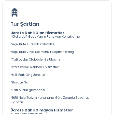
Tur Şartları
Ücrete Dahil Olan Hizmetler
*Otellerde 1 Gece Yarım Pansiyon Konaklama
*Açık Büfe 1 Sabah Kahvaltısı
*Açık Büfe veya Set Menü 1 Akşam Yemeği
*Tatilbudur Otobüsleri İle Ulaşım
*Profesyonel Rehberlik hizmetleri
*Milli Park Giriş Ücretleri
*Bardak Su
*Tatilbudur güvencesi
*1618 Nolu Turizm Kanununa Göre Zorunlu Seyahat
Sigortası
Ücrete Dahil Olmayan Hizmetler
*Tüm Öğle Yemekleri