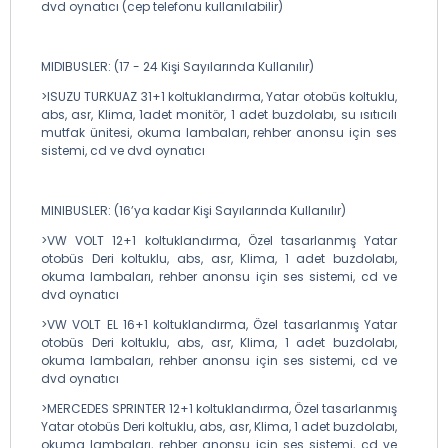
dvd oynatıcı (cep telefonu kullanılabilir)
MIDIBUSLER: (17 - 24 Kişi Sayılarında Kullanılır)
>ISUZU TURKUAZ 31+1 koltuklandırma, Yatar otobüs koltuklu,
abs, asr, Klima, 1adet monitör, 1 adet buzdolabı, su ısıtıcılı
mutfak ünitesi, okuma lambaları, rehber anonsu için ses
sistemi, cd ve dvd oynatıcı
MINIBUSLER: (16’ya kadar Kişi Sayılarında Kullanılır)
>VW VOLT 12+1 koltuklandırma, Özel tasarlanmış Yatar
otobüs Deri koltuklu, abs, asr, Klima, 1 adet buzdolabı,
okuma lambaları, rehber anonsu için ses sistemi, cd ve
dvd oynatıcı
>VW VOLT EL 16+1 koltuklandırma, Özel tasarlanmış Yatar
otobüs Deri koltuklu, abs, asr, Klima, 1 adet buzdolabı,
okuma lambaları, rehber anonsu için ses sistemi, cd ve
dvd oynatıcı
>MERCEDES SPRINTER 12+1 koltuklandırma, Özel tasarlanmış
Yatar otobüs Deri koltuklu, abs, asr, Klima, 1 adet buzdolabı,
okuma lambaları, rehber anonsu için ses sistemi, cd ve