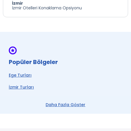
İzmir
İzmir Otelleri Konaklama Opsiyonu
Popüler Bölgeler
Ege Turları
İzmir Turları
Çeşme Turları
Daha Fazla Göster
Kuşadası Turları
Alaçatı Turları