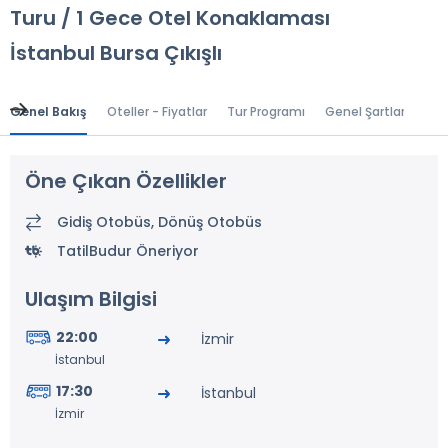
Turu / 1 Gece Otel Konaklaması
İstanbul Bursa Çıkışlı
Genel Bakış
Oteller - Fiyatlar
Tur Programı
Genel Şartlar
Gr
Öne Çıkan Özellikler
Gidiş Otobüs, Dönüş Otobüs
TatilBudur Öneriyor
Ulaşım Bilgisi
22:00
İzmir
İstanbul
17:30
İstanbul
İzmir