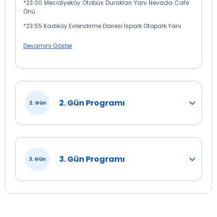
*23:00 Mecidiyeköy Otobüs Durakları Yanı Nevada Cafe
Önü
*23:55 Kadıköy Evlendirme Dairesi İspark Otopark Yanı
Devamını Göster
( İzmit Güzergahında Katılan Misafirlerimiz
Dönüşte İzmir - Susurluk - Bursa - Gebze de
Belirlenen Noktalarda İnmek Durumundadırlar )
2. Gün Programı
2. Gün
3. Gün Programı
3. Gün