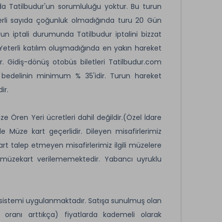
a Tatilbudur'un sorumluluğu yoktur. Bu turun
terli sayıda çoğunluk olmadığında turu 20 Gün
un iptali durumunda Tatilbudur iptalini bizzat
Yeterli katılım oluşmadığında en yakın hareket
ir. Gidiş-dönüş otobüs biletleri Tatilbudur.com
n bedelinin minimum % 35'idir. Turun hareket
ir.
ze Ören Yeri ücretleri dahil değildir.(Özel İdare
e Müze kart geçerlidir. Dileyen misafirlerimiz
rt talep etmeyen misafirlerimiz ilgili müzelere
re müzekart verilememektedir. Yabancı uyruklu
t sistemi uygulanmaktadır. Satışa sunulmuş olan
 oranı arttıkça) fiyatlarda kademeli olarak