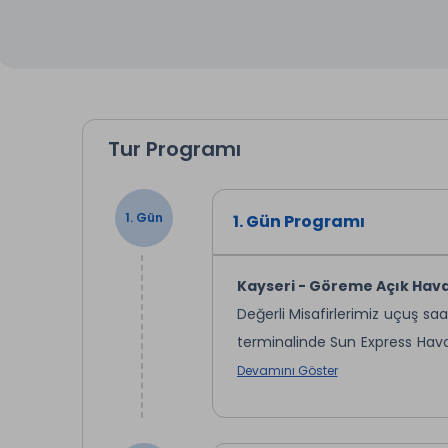
Tur Programı
1. Gün
1. Gün Programı
Kayseri - Göreme Açık Hava M
Değerli Misafirlerimiz uçuş s
terminalinde Sun Express Havayo
aracımıza binerek Panoramik 
Devamını Göster
Kapadokya bölgesinin en yüks
Kapadokya bölgesinden çıkan On