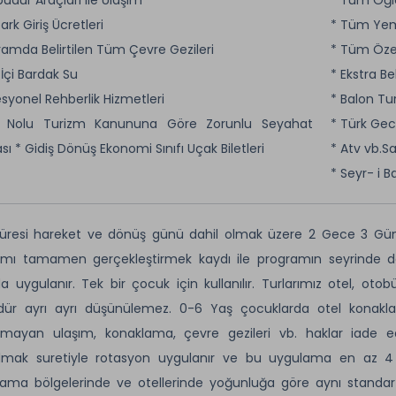
 Park Giriş Ücretleri
* Tüm Yem
ramda Belirtilen Tüm Çevre Gezileri
* Tüm Öze
 İçi Bardak Su
* Ekstra B
esyonel Rehberlik Hizmetleri
* Balon Tu
8 Nolu Turizm Kanununa Göre Zorunlu Seyahat
* Türk Gec
sı * Gidiş Dönüş Ekonomi Sınıfı Uçak Biletleri
* Atv vb.Sa
* Seyr- i B
üresi hareket ve dönüş günü dahil olmak üzere 2 Gece 3 Gün 
mı tamamen gerçekleştirmek kaydı ile programın seyrinde değişi
a uygulanır. Tek bir çocuk için kullanılır. Turlarımız otel, otob
ür ayrı ayrı düşünülemez. 0-6 Yaş çocuklarda otel konaklam
ılmayan ulaşım, konaklama, çevre gezileri vb. haklar iade e
ılmak suretiyle rotasyon uygulanır ve bu uygulama en az 4 (
ama bölgelerinde ve otellerinde yoğunluğa göre aynı standartlar