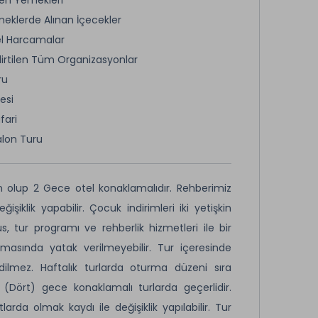
eklerde Alınan İçecekler
l Harcamalar
elirtilen Tüm Organizasyonlar
ru
esi
fari
alon Turu
olup 2 Gece otel konaklamalıdır. Rehberimiz
klik yapabilir. Çocuk indirimleri iki yetişkin
üs, tur programı ve rehberlik hizmetleri ile bir
asında yatak verilmeyebilir. Tur içeresinde
dilmez. Haftalık turlarda oturma düzeni sıra
Dört) gece konaklamalı turlarda geçerlidir.
da olmak kaydı ile değişiklik yapılabilir. Tur