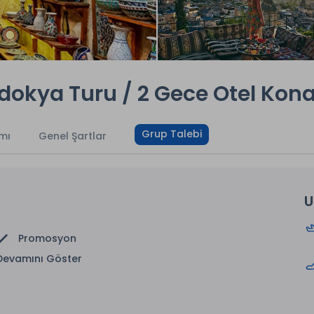
padokya Turu / 2 Gece Otel Ko
Grup Talebi
mı
Genel Şartlar
U
Promosyon
Devamını Göster