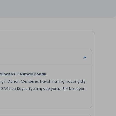
– Sinasos – Asmalı Konak
için Adnan Menderes Havalimanı iç hatlar gidiş
07.45’de Kayseri’ye iniş yapıyoruz. Bizi bekleyen
ında Nevşehir’e doğru yolumuza devam ediyoruz.
ak görüyor ve mermergiller familyasından olan
alakalı genel bilgileri alarak işlenmiş taşlardan