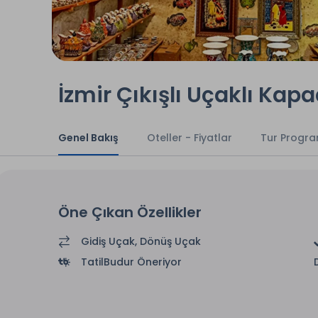
İzmir Çıkışlı Uçaklı Ka
Genel Bakış
Oteller - Fiyatlar
Tur Progra
Öne Çıkan Özellikler
Gidiş Uçak, Dönüş Uçak
TatilBudur Öneriyor