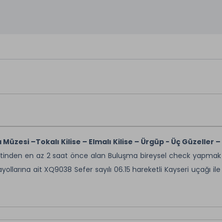
üzesi –Tokalı Kilise – Elmalı Kilise – Ürgüp - Üç Güzeller 
aatinden en az 2 saat önce alan Buluşma bireysel check yapmak 
llarına ait XQ9038 Sefer sayılı 06.15 hareketli Kayseri uçağı ile 
Kayseri şehir turu ile Serbest alınan sabah kahvaltısı sonras
ek noktalarından biri olan Uç hisar kalesini panoramik olar
yx taşının işlendiği atölyeye gidiyor ve isteyenlerle bu kültürle 