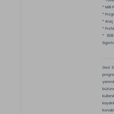
* Milli
* Prog
* Araç
* Prof
* 161
Sigorta
Gezi S
progra
yanınd
bütünd
kullan
kaydır
Konakl