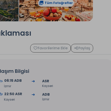
Tüm Fotoğraflar
naklaması
Favorilerime Ekle
Paylaş
laşım Bilgisi
06:15 ADB
ASR
Kayseri
İzmir
22:50 ASR
ADB
İzmir
Kayseri