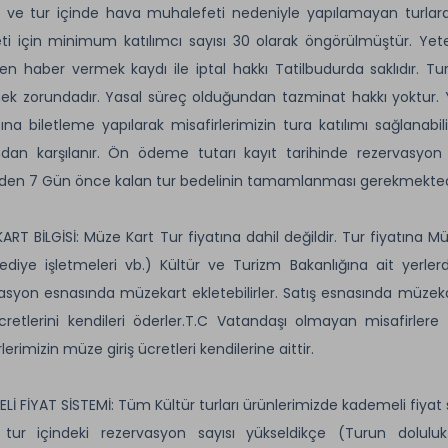
 ve tur içinde hava muhalefeti nedeniyle yapılamayan turlard
ti için minimum katılımcı sayısı 30 olarak öngörülmüştür. Ye
n haber vermek kaydı ile iptal hakkı Tatilbudurda saklıdır. Tur
mek zorundadır. Yasal süreç olduğundan tazminat hakkı yoktur. 
ına biletleme yapılarak misafirlerimizin tura katılımı sağlanabil
ndan karşılanır. Ön ödeme tutarı kayıt tarihinde rezervasyo
nden 7 Gün önce kalan tur bedelinin tamamlanması gerekmekted
ART BİLGİSİ: Müze Kart Tur fiyatına dahil değildir. Tur fiyatına Mü
ediye işletmeleri vb.) Kültür ve Turizm Bakanlığına ait yerlerd
asyon esnasında müzekart ekletebilirler. Satış esnasında müzeka
ücretlerini kendileri öderler.T.C Vatandaşı olmayan misafirle
lerimizin müze giriş ücretleri kendilerine aittir.
Lİ FİYAT SİSTEMİ: Tüm Kültür turları ürünlerimizde kademeli fiya
tur içindeki rezervasyon sayısı yükseldikçe (Turun doluluk