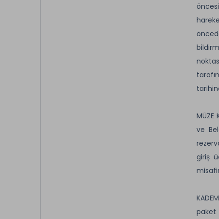
öncesi
hareke
öncede
bildir
noktas
tarafı
tarihi
MÜZE K
ve Bel
rezerv
giriş 
misafir
KADEME
paket 