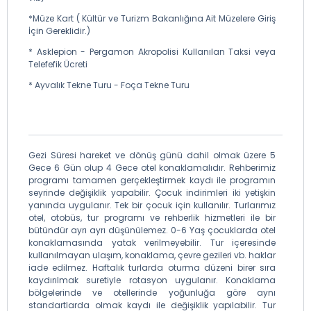
*Müze Kart ( Kültür ve Turizm Bakanlığına Ait Müzelere Giriş
İçin Gereklidir.)
* Asklepion - Pergamon Akropolisi Kullanılan Taksi veya
Telefefik Ücreti
* Ayvalık Tekne Turu - Foça Tekne Turu
Gezi Süresi hareket ve dönüş günü dahil olmak üzere 5
Gece 6 Gün olup 4 Gece otel konaklamalıdır. Rehberimiz
programı tamamen gerçekleştirmek kaydı ile programın
seyrinde değişiklik yapabilir. Çocuk indirimleri iki yetişkin
yanında uygulanır. Tek bir çocuk için kullanılır. Turlarımız
otel, otobüs, tur programı ve rehberlik hizmetleri ile bir
bütündür ayrı ayrı düşünülemez. 0-6 Yaş çocuklarda otel
konaklamasında yatak verilmeyebilir. Tur içeresinde
kullanılmayan ulaşım, konaklama, çevre gezileri vb. haklar
iade edilmez. Haftalık turlarda oturma düzeni birer sıra
kaydırılmak suretiyle rotasyon uygulanır. Konaklama
bölgelerinde ve otellerinde yoğunluğa göre aynı
standartlarda olmak kaydı ile değişiklik yapılabilir. Tur