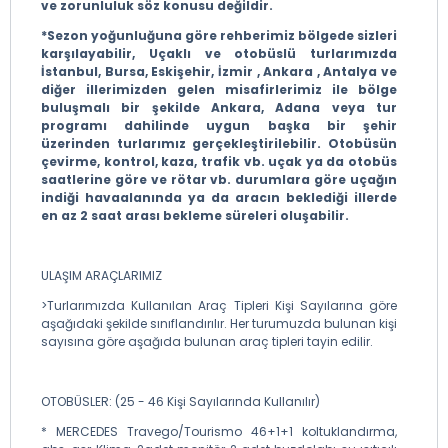
ve zorunluluk söz konusu değildir.
*Sezon yoğunluğuna göre rehberimiz bölgede sizleri
karşılayabilir, Uçaklı ve otobüslü turlarımızda
İstanbul, Bursa, Eskişehir, İzmir , Ankara , Antalya ve
diğer illerimizden gelen misafirlerimiz ile bölge
buluşmalı bir şekilde Ankara, Adana veya tur
programı dahilinde uygun başka bir şehir
üzerinden turlarımız gerçekleştirilebilir. Otobüsün
çevirme, kontrol, kaza, trafik vb. uçak ya da otobüs
saatlerine göre ve rötar vb. durumlara göre uçağın
indiği havaalanında ya da aracın beklediği illerde
en az 2 saat arası bekleme süreleri oluşabilir.
ULAŞIM ARAÇLARIMIZ
>Turlarımızda Kullanılan Araç Tipleri Kişi Sayılarına göre
aşağıdaki şekilde sınıflandırılır. Her turumuzda bulunan kişi
sayısına göre aşağıda bulunan araç tipleri tayin edilir.
OTOBÜSLER: (25 - 46 Kişi Sayılarında Kullanılır)
* MERCEDES Travego/Tourismo 46+1+1 koltuklandırma,