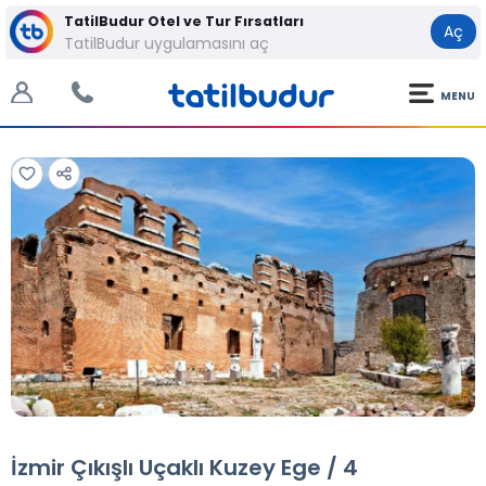
TatilBudur Otel ve Tur Fırsatları
Aç
TatilBudur uygulamasını aç
MENU
Tüm Fotoğraflar
Tüm Fotoğraflar
İzmir Çıkışlı Uçaklı Kuzey Ege / 4