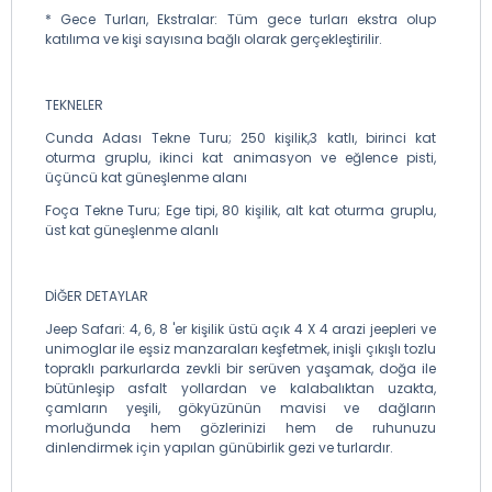
* Gece Turları, Ekstralar: Tüm gece turları ekstra olup
katılıma ve kişi sayısına bağlı olarak gerçekleştirilir.
TEKNELER
Cunda Adası Tekne Turu; 250 kişilik,3 katlı, birinci kat
oturma gruplu, ikinci kat animasyon ve eğlence pisti,
üçüncü kat güneşlenme alanı
Foça Tekne Turu; Ege tipi, 80 kişilik, alt kat oturma gruplu,
üst kat güneşlenme alanlı
DİĞER DETAYLAR
Jeep Safari: 4, 6, 8 'er kişilik üstü açık 4 X 4 arazi jeepleri ve
unimoglar ile eşsiz manzaraları keşfetmek, inişli çıkışlı tozlu
topraklı parkurlarda zevkli bir serüven yaşamak, doğa ile
bütünleşip asfalt yollardan ve kalabalıktan uzakta,
çamların yeşili, gökyüzünün mavisi ve dağların
morluğunda hem gözlerinizi hem de ruhunuzu
dinlendirmek için yapılan günübirlik gezi ve turlardır.