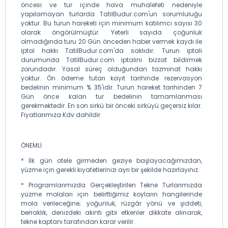
öncesi ve tur içinde hava muhalefeti nedeniyle
yapılamayan turlarda TatilBudur.com'un sorumluluğu
yoktur. Bu turun hareketi için minimum katılımcı sayısı 30
olarak öngörülmüştür. Yeterli sayıda çoğunluk
olmadığında turu 20 Gün önceden haber vermek kaydı ile
iptal hakkı TatilBudur.com'da saklıdır. Turun iptali
durumunda TatilBudur.com iptalini bizzat bildirmek
zorundadır. Yasal süreç olduğundan tazminat hakkı
yoktur. Ön ödeme tutarı kayıt tarihinde rezervasyon
bedelinin minimum % 35'idir. Turun hareket tarihinden 7
Gün önce kalan tur bedelinin tamamlanması
gerekmektedir. En son sirkü bir önceki sirküyü geçersiz kılar.
Fiyatlarımıza Kdv dahildir.
ÖNEMLİ
* İlk gün otele girmeden geziye başlayacağımızdan,
yüzme için gerekli kıyafetlerinizi ayrı bir şekilde hazırlayınız.
* Programlarımızda Gerçekleştirilen Tekne Turlarımızda
yüzme molaları için belirttiğimiz koyların hangilerinde
mola verileceğine; yoğunluk, rüzgâr yönü ve şiddeti,
berraklık, denizdeki akıntı gibi etkenler dikkate alınarak,
tekne kaptanı tarafından karar verilir.