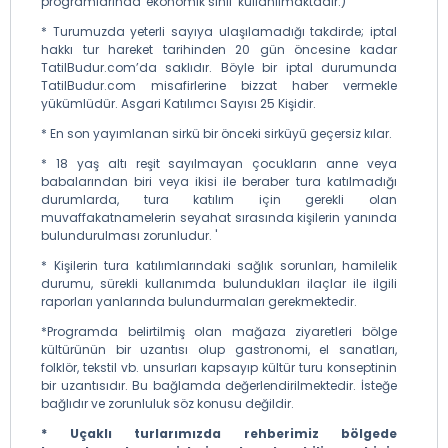
programlarında 'ekonomik sınıf' kullanılmaktadır.)
* Turumuzda yeterli sayıya ulaşılamadığı takdirde; iptal
hakkı tur hareket tarihinden 20 gün öncesine kadar
TatilBudur.com’da saklıdır. Böyle bir iptal durumunda
TatilBudur.com misafirlerine bizzat haber vermekle
yükümlüdür. Asgari Katılımcı Sayısı 25 Kişidir.
* En son yayımlanan sirkü bir önceki sirküyü geçersiz kılar.
* 18 yaş altı reşit sayılmayan çocukların anne veya
babalarından biri veya ikisi ile beraber tura katılmadığı
durumlarda, tura katılım için gerekli olan
muvaffakatnamelerin seyahat sırasında kişilerin yanında
bulundurulması zorunludur. '
* Kişilerin tura katılımlarındaki sağlık sorunları, hamilelik
durumu, sürekli kullanımda bulundukları ilaçlar ile ilgili
raporları yanlarında bulundurmaları gerekmektedir.
*Programda belirtilmiş olan mağaza ziyaretleri bölge
kültürünün bir uzantısı olup gastronomi, el sanatları,
folklör, tekstil vb. unsurları kapsayıp kültür turu konseptinin
bir uzantısıdır. Bu bağlamda değerlendirilmektedir. İsteğe
bağlıdır ve zorunluluk söz konusu değildir.
* Uçaklı turlarımızda rehberimiz bölgede