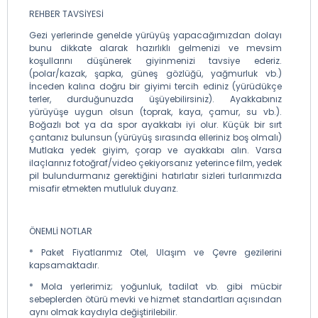
REHBER TAVSİYESİ
Gezi yerlerinde genelde yürüyüş yapacağımızdan dolayı
bunu dikkate alarak hazırlıklı gelmenizi ve mevsim
koşullarını düşünerek giyinmenizi tavsiye ederiz.
(polar/kazak, şapka, güneş gözlüğü, yağmurluk vb.)
İnceden kalına doğru bir giyimi tercih ediniz (yürüdükçe
terler, durduğunuzda üşüyebilirsiniz). Ayakkabınız
yürüyüşe uygun olsun (toprak, kaya, çamur, su vb.).
Boğazlı bot ya da spor ayakkabı iyi olur. Küçük bir sırt
çantanız bulunsun (yürüyüş sırasında elleriniz boş olmalı)
Mutlaka yedek giyim, çorap ve ayakkabı alın. Varsa
ilaçlarınız fotoğraf/video çekiyorsanız yeterince film, yedek
pil bulundurmanız gerektiğini hatırlatır sizleri turlarımızda
misafir etmekten mutluluk duyarız.
ÖNEMLİ NOTLAR
* Paket Fiyatlarımız Otel, Ulaşım ve Çevre gezilerini
kapsamaktadır.
* Mola yerlerimiz; yoğunluk, tadilat vb. gibi mücbir
sebeplerden ötürü mevki ve hizmet standartları açısından
aynı olmak kaydıyla değiştirilebilir.