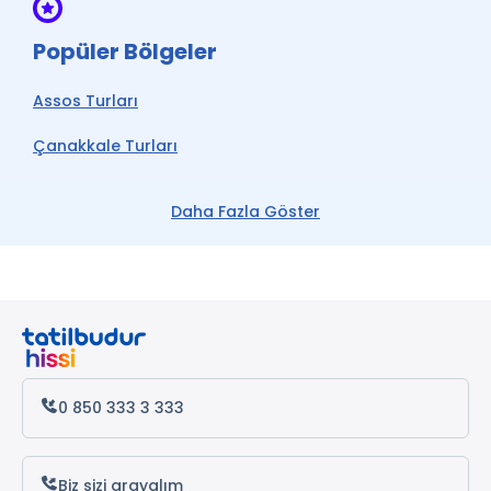
Popüler Bölgeler
Assos Turları
Çanakkale Turları
Ege Turları
Daha Fazla Göster
Bozcaada Turları
Ayvalık Turları
Foça Turları
Kuzey Ege Turları
0 850 333 3 333
Biz sizi arayalım