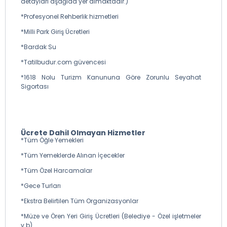
detayları aşağıda yer almaktadır.)
*Profesyonel Rehberlik hizmetleri
*Milli Park Giriş Ücretleri
*Bardak Su
*Tatilbudur.com güvencesi
*1618 Nolu Turizm Kanununa Göre Zorunlu Seyahat
Sigortası
Ücrete Dahil Olmayan Hizmetler
*Tüm Öğle Yemekleri
*Tüm Yemeklerde Alınan İçecekler
*Tüm Özel Harcamalar
*Gece Turları
*Ekstra Belirtilen Tüm Organizasyonlar
*Müze ve Ören Yeri Giriş Ücretleri (Belediye - Özel işletmeler
v.b)