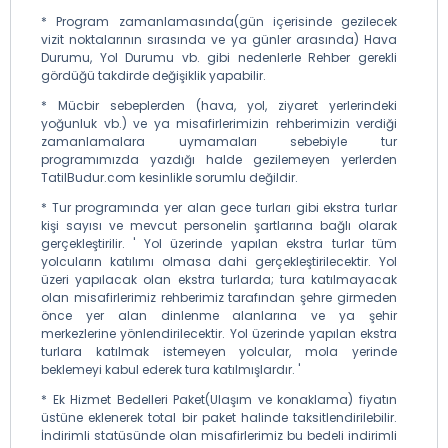
* Program zamanlamasında(gün içerisinde gezilecek
vizit noktalarının sırasında ve ya günler arasında) Hava
Durumu, Yol Durumu vb. gibi nedenlerle Rehber gerekli
gördüğü takdirde değişiklik yapabilir.
* Mücbir sebeplerden (hava, yol, ziyaret yerlerindeki
yoğunluk vb.) ve ya misafirlerimizin rehberimizin verdiği
zamanlamalara uymamaları sebebiyle tur
programımızda yazdığı halde gezilemeyen yerlerden
TatilBudur.com kesinlikle sorumlu değildir.
* Tur programında yer alan gece turları gibi ekstra turlar
kişi sayısı ve mevcut personelin şartlarına bağlı olarak
gerçekleştirilir. ' Yol üzerinde yapılan ekstra turlar tüm
yolcuların katılımı olmasa dahi gerçekleştirilecektir. Yol
üzeri yapılacak olan ekstra turlarda; tura katılmayacak
olan misafirlerimiz rehberimiz tarafından şehre girmeden
önce yer alan dinlenme alanlarına ve ya şehir
merkezlerine yönlendirilecektir. Yol üzerinde yapılan ekstra
turlara katılmak istemeyen yolcular, mola yerinde
beklemeyi kabul ederek tura katılmışlardır. '
* Ek Hizmet Bedelleri Paket(Ulaşım ve konaklama) fiyatın
üstüne eklenerek total bir paket halinde taksitlendirilebilir.
İndirimli statüsünde olan misafirlerimiz bu bedeli indirimli