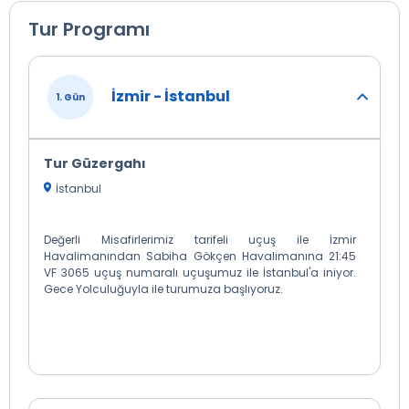
Tur Programı
İzmir - İstanbul
1. Gün
Tur Güzergahı
İstanbul
Değerli Misafirlerimiz tarifeli uçuş ile İzmir
Havalimanından Sabiha Gökçen Havalimanına 21:45
VF 3065 uçuş numaralı uçuşumuz ile İstanbul'a iniyor.
Gece Yolculuğuyla ile turumuza başlıyoruz.