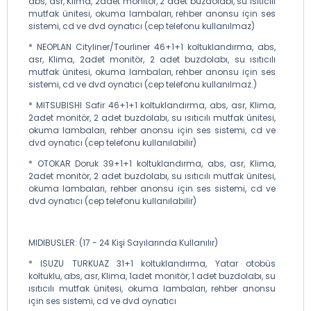
abs, asr, Klima, 2adet monitör, 2 adet buzdolabı, su ısıtıcılı
mutfak ünitesi, okuma lambaları, rehber anonsu için ses
sistemi, cd ve dvd oynatıcı (cep telefonu kullanılmaz)
* NEOPLAN Cityliner/Tourliner 46+1+1 koltuklandırma, abs,
asr, Klima, 2adet monitör, 2 adet buzdolabı, su ısıtıcılı
mutfak ünitesi, okuma lambaları, rehber anonsu için ses
sistemi, cd ve dvd oynatıcı (cep telefonu kullanılmaz.)
* MITSUBISHI Safir 46+1+1 koltuklandırma, abs, asr, Klima,
2adet monitör, 2 adet buzdolabı, su ısıtıcılı mutfak ünitesi,
okuma lambaları, rehber anonsu için ses sistemi, cd ve
dvd oynatıcı (cep telefonu kullanılabilir)
* OTOKAR Doruk 39+1+1 koltuklandırma, abs, asr, Klima,
2adet monitör, 2 adet buzdolabı, su ısıtıcılı mutfak ünitesi,
okuma lambaları, rehber anonsu için ses sistemi, cd ve
dvd oynatıcı (cep telefonu kullanılabilir)
MIDIBUSLER: (17 - 24 Kişi Sayılarında Kullanılır)
* ISUZU TURKUAZ 31+1 koltuklandırma, Yatar otobüs
koltuklu, abs, asr, Klima, 1adet monitör, 1 adet buzdolabı, su
ısıtıcılı mutfak ünitesi, okuma lambaları, rehber anonsu
için ses sistemi, cd ve dvd oynatıcı