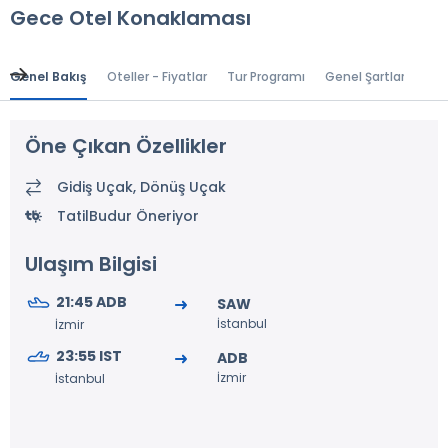
Gece Otel Konaklaması
Genel Bakış
Oteller - Fiyatlar
Tur Programı
Genel Şartlar
Gr
Öne Çıkan Özellikler
Gidiş Uçak, Dönüş Uçak
TatilBudur Öneriyor
Ulaşım Bilgisi
21:45 ADB
SAW
İstanbul
İzmir
23:55 IST
ADB
İzmir
İstanbul