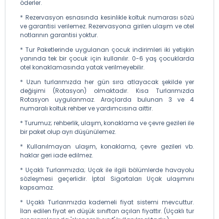
öderler.
* Rezervasyon esnasında kesinlikle koltuk numarası sözü
ve garantisi verilemez. Rezervasyona girilen ulaşım ve otel
notlarının garantisi yoktur.
* Tur Paketlerinde uygulanan çocuk indirimleri iki yetişkin
yanında tek bir çocuk için kullanılır. 0-6 yaş çocuklarda
otel konaklamasında yatak verilmeyebilir.
* Uzun turlarımızda her gün sıra atlayacak şekilde yer
değişimi (Rotasyon) olmaktadır. Kısa Turlarımızda
Rotasyon uygulanmaz. Araçlarda bulunan 3 ve 4
numaralı koltuk rehber ve yardımcısına aittir.
* Turumuz; rehberlik, ulaşım, konaklama ve çevre gezileri ile
bir paket olup ayrı düşünülemez.
* Kullanılmayan ulaşım, konaklama, çevre gezileri vb.
haklar geri iade edilmez.
* Uçaklı Turlarımızda; Uçak ile ilgili bölümlerde havayolu
sözleşmesi geçerlidir. İptal Sigortaları Uçak ulaşımını
kapsamaz.
* Uçaklı Turlarımızda kademeli fiyat sistemi mevcuttur.
İlan edilen fiyat en düşük sınıftan açılan fiyattır. (Uçaklı tur