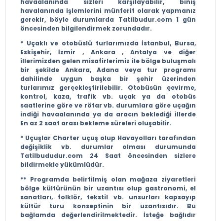
havaalanında sizleri karşılayabilir, biniş
havalanında işlemlerini münferit olarak yapmanız
gerekir, böyle durumlarda Tatilbudur.com 1 gün
öncesinden bilgilendirmek zorundadır.
* Uçaklı ve otobüslü turlarımızda İstanbul, Bursa,
Eskişehir, İzmir , Ankara , Antalya ve diğer
illerimizden gelen misafirlerimiz ile bölge buluşmalı
bir şekilde Ankara, Adana veya tur programı
dahilinde uygun başka bir şehir üzerinden
turlarımız gerçekleştirilebilir. Otobüsün çevirme,
kontrol, kaza, trafik vb. uçak ya da otobüs
saatlerine göre ve rötar vb. durumlara göre uçağın
indiği havaalanında ya da aracın beklediği illerde
En az 2 saat arası bekleme süreleri oluşabilir.
* Uçuşlar Charter uçuş olup Havayolları tarafından
değişiklik vb. durumlar olması durumunda
Tatilbududur.com 24 Saat öncesinden sizlere
bildirmekle yükümlüdür.
** Programda belirtilmiş olan mağaza ziyaretleri
bölge kültürünün bir uzantısı olup gastronomi, el
sanatları, folklör, tekstil vb. unsurları kapsayıp
kültür turu konseptinin bir uzantısıdır. Bu
bağlamda değerlendirilmektedir. İsteğe bağlıdır