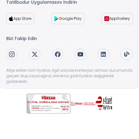
Tatilbudur Uygulamasını İndirin
App Store
Google Play
AppGallery
Bizi Takip Edin
Afişe edilen tüm fiyatlar, ilgili üründe kontenjan olması durumunda
geçerli olup seçeceğiniz döneme göre fiyatlar değişkenlik
gösterebilir.
Copyright © 1997-2026 TatilBudur.com. Tüm hakları saklıdır. TatilBudur.com bir
TatilBudur Seyahat Acenteliği ve Turizm A.Ş ürünüdür. #62