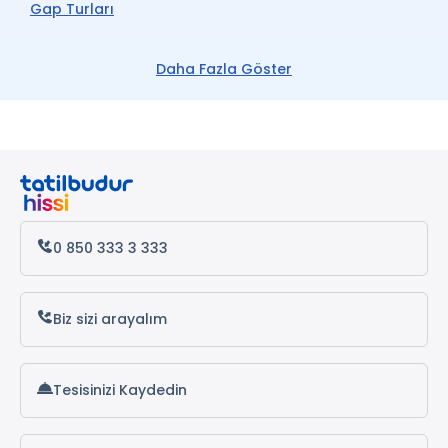
Gap Turları
Mardin Turları
Daha Fazla Göster
Van Turları
Gaziantep Turları
Adıyaman Turları
Midyat Turları
0 850 333 3 333
Diyarbakır Turları
Şanlıurfa Turları
Biz sizi arayalım
Hasankeyf Turları
Tesisinizi Kaydedin