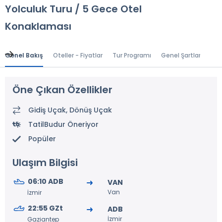
Yolculuk Turu / 5 Gece Otel
Konaklaması
Genel Bakış
Oteller - Fiyatlar
Tur Programı
Genel Şartlar
Gr
Öne Çıkan Özellikler
Gidiş Uçak, Dönüş Uçak
TatilBudur Öneriyor
Popüler
Ulaşım Bilgisi
06:10 ADB
VAN
Van
İzmir
22:55 GZt
ADB
İzmir
Gaziantep