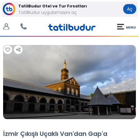
TatilBudur Otel ve Tur Fırsatları
Aç
TatilBudur uygulamasını aç
MENU
Tüm Fotoğraflar
Tüm Fotoğraflar
İzmir Çıkışlı Uçaklı Van'dan Gap'a