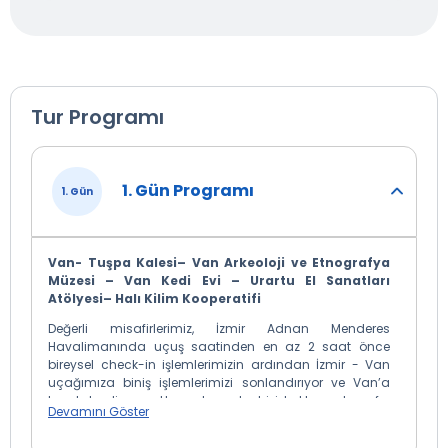
Tur Programı
1. Gün Programı
1. Gün
Van- Tuşpa Kalesi– Van Arkeoloji ve Etnografya
Müzesi – Van Kedi Evi – Urartu El Sanatları
Atölyesi– Halı Kilim Kooperatifi
Değerli misafirlerimiz, İzmir Adnan Menderes
Havalimanında uçuş saatinden en az 2 saat önce
bireysel check-in işlemlerimizin ardından İzmir - Van
uçağımıza biniş işlemlerimizi sonlandırıyor ve Van’a
hareket ediyoruz. Havaalanında bizi bekleyen transfer
Devamını Göster
aracımız ile buluşuyoruz. Saygıdeğer misafirlerimiz,
alacağımız (ekstra) kahvaltımızın ardından Doğu'nun