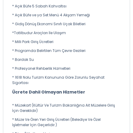
* Açık Büfe 5 Sabah Kahvaltısı
* Açık Büfe ve ya Set Menü 4 Akşam Yemeği
* Gidiş Dönüş Ekonomi Sınıfı Uçak Biletleri
*Tatilbudur Araçları İle Ulaşım
* Milli Park Giriş Ücretleri
* Programda Belirtilen Tüm Çevre Gezileri
* Bardak Su
* Profesyonel Rehberlik Hizmetleri
* 1618 Nolu Turizm Kanununa Göre Zorunlu Seyahat
Sigortası
Ücrete Dahil Olmayan Hizmetler
* Müzekart (Kültür Ve Turizm Bakanlığına Ait Müzelere Giriş
İçin Gereklidir)
* Müze Ve Ören Yeri Giriş Ücretleri (Belediye Ve Özel
İşletmeler İçin Geçerlidir.)