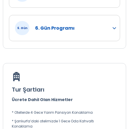
fotoğraf çekilip haklarında bilgiler alacağımız kısa
molamızın ardından Van’ın bir başka önemli el sanatı
olan halı ve kilimcilik hakkında bilgi almak üzere halı ve
kilim kooperatifini ziyaret ederek otelimize hareket
ediyoruz.
6. Gün Programı
6. Gün
*Sabah Kahvaltısı: Uygun Bir Tesiste Alınacaktır. (Ekstra)
*Öğle Yemeği: Uygun Bir Tesiste Alınacaktır. (Ekstra)
*Akşam Yemeği: Otelde alınacak olup tur ücretine
dâhildir.
*Konaklama: Van Şehir Otelleri vb.
*Güzergâh: Havalimanı – Van 10 KM
Tur Şartları
Ücrete Dahil Olan Hizmetler
* Otellerde 4 Gece Yarım Pansiyon Konaklama
* Şanlıurfa’daki otelimizde 1 Gece Oda Kahvaltı
Konaklama