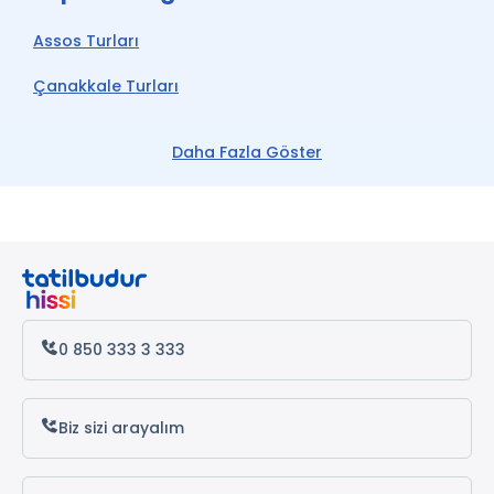
Assos Turları
Çanakkale Turları
Ege Turları
Daha Fazla Göster
Bozcaada Turları
Ayvalık Turları
Foça Turları
Kuzey Ege Turları
0 850 333 3 333
Cunda Adası Turları
Biz sizi arayalım