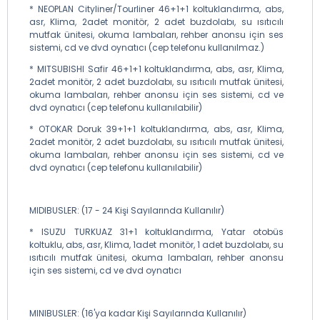
* NEOPLAN Cityliner/Tourliner 46+1+1 koltuklandırma, abs,
asr, Klima, 2adet monitör, 2 adet buzdolabı, su ısıtıcılı
mutfak ünitesi, okuma lambaları, rehber anonsu için ses
sistemi, cd ve dvd oynatıcı (cep telefonu kullanılmaz.)
* MITSUBISHI Safir 46+1+1 koltuklandırma, abs, asr, Klima,
2adet monitör, 2 adet buzdolabı, su ısıtıcılı mutfak ünitesi,
okuma lambaları, rehber anonsu için ses sistemi, cd ve
dvd oynatıcı (cep telefonu kullanılabilir)
* OTOKAR Doruk 39+1+1 koltuklandırma, abs, asr, Klima,
2adet monitör, 2 adet buzdolabı, su ısıtıcılı mutfak ünitesi,
okuma lambaları, rehber anonsu için ses sistemi, cd ve
dvd oynatıcı (cep telefonu kullanılabilir)
MIDIBUSLER: (17 - 24 Kişi Sayılarında Kullanılır)
* ISUZU TURKUAZ 31+1 koltuklandırma, Yatar otobüs
koltuklu, abs, asr, Klima, 1adet monitör, 1 adet buzdolabı, su
ısıtıcılı mutfak ünitesi, okuma lambaları, rehber anonsu
için ses sistemi, cd ve dvd oynatıcı
MINIBUSLER: (16'ya kadar Kişi Sayılarında Kullanılır)