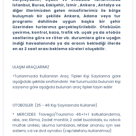
İstanbul, Bursa, Eskişehir, İzmir , Ankara , Antalya ve
diğer illerimizden gelen misafirlerimiz ile bölge
buluşmalı bir şekilde Ankara, Adana veya tur
programı dahilinde uygun başka bir şehir
üzerinden turlarımız gerçekleştirilebilir. Otobüsün
çevirme, kontrol, kaza, trafik vb. uçak ya da otobüs
saatlerine göre ve rötar vb. durumlara göre uçağın
indiği havaalanında ya da aracın beklediği illerde
en az 2 saat arası bekleme süreleri oluşabilir.
ULAŞIM ARAÇLARIMIZ
>Turlarımızda Kullanılan Araç Tipleri Kişi Sayılarına göre
aşağıdaki şekilde sınıflandırılır. Her turumuzda bulunan kişi
sayısına göre aşağıda bulunan araç tipleri tayin edilir.
OTOBÜSLER: (25 - 46 Kişi Sayılarında Kullanılır)
* MERCEDES Travego/Tourismo 46+1+1 koltuklandırma,
abs, asr, Klima, 2adet monitör, 2 adet buzdolabı, su ısıtıcılı
mutfak ünitesi, okuma lambaları, rehber anonsu için ses
sistemi, cd ve dvd oynatıcı (cep telefonu kullanılmaz)