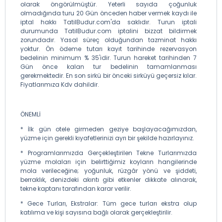
olarak öngörülmüştür. Yeterli sayıda çoğunluk
olmadığında turu 20 Gün önceden haber vermek kaydı ile
iptal hakkı TatilBudur.com'da saklıdır. Turun iptali
durumunda TatilBudur.com iptalini bizzat bildirmek
zorundadır. Yasal süreç olduğundan tazminat hakkı
yoktur. Ön ödeme tutarı kayıt tarihinde rezervasyon
bedelinin minimum % 35'idir. Turun hareket tarihinden 7
Gün önce kalan tur bedelinin tamamlanması
gerekmektedir. En son sirkü bir önceki sirküyü geçersiz kılar.
Fiyatlarımıza Kdv dahildir.
ÖNEMLİ
* İlk gün otele girmeden geziye başlayacağımızdan,
yüzme için gerekli kıyafetlerinizi ayrı bir şekilde hazırlayınız.
* Programlarımızda Gerçekleştirilen Tekne Turlarımızda
yüzme molaları için belirttiğimiz koyların hangilerinde
mola verileceğine; yoğunluk, rüzgâr yönü ve şiddeti,
berraklık, denizdeki akıntı gibi etkenler dikkate alınarak,
tekne kaptanı tarafından karar verilir.
* Gece Turları, Ekstralar: Tüm gece turları ekstra olup
katılıma ve kişi sayısına bağlı olarak gerçekleştirilir.