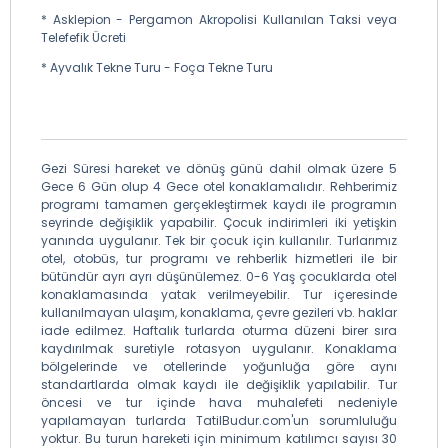
* Asklepion - Pergamon Akropolisi Kullanılan Taksi veya
Telefefik Ücreti
* Ayvalık Tekne Turu - Foça Tekne Turu
Gezi Süresi hareket ve dönüş günü dahil olmak üzere 5
Gece 6 Gün olup 4 Gece otel konaklamalıdır. Rehberimiz
programı tamamen gerçekleştirmek kaydı ile programın
seyrinde değişiklik yapabilir. Çocuk indirimleri iki yetişkin
yanında uygulanır. Tek bir çocuk için kullanılır. Turlarımız
otel, otobüs, tur programı ve rehberlik hizmetleri ile bir
bütündür ayrı ayrı düşünülemez. 0-6 Yaş çocuklarda otel
konaklamasında yatak verilmeyebilir. Tur içeresinde
kullanılmayan ulaşım, konaklama, çevre gezileri vb. haklar
iade edilmez. Haftalık turlarda oturma düzeni birer sıra
kaydırılmak suretiyle rotasyon uygulanır. Konaklama
bölgelerinde ve otellerinde yoğunluğa göre aynı
standartlarda olmak kaydı ile değişiklik yapılabilir. Tur
öncesi ve tur içinde hava muhalefeti nedeniyle
yapılamayan turlarda TatilBudur.com'un sorumluluğu
yoktur. Bu turun hareketi için minimum katılımcı sayısı 30