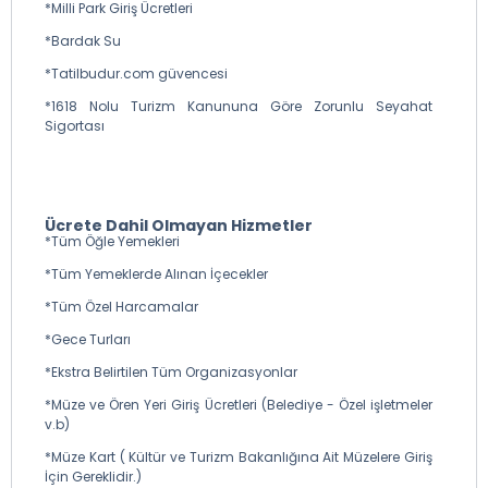
*Milli Park Giriş Ücretleri
*Bardak Su
*Tatilbudur.com güvencesi
*1618 Nolu Turizm Kanununa Göre Zorunlu Seyahat
Sigortası
Ücrete Dahil Olmayan Hizmetler
*Tüm Öğle Yemekleri
*Tüm Yemeklerde Alınan İçecekler
*Tüm Özel Harcamalar
*Gece Turları
*Ekstra Belirtilen Tüm Organizasyonlar
*Müze ve Ören Yeri Giriş Ücretleri (Belediye - Özel işletmeler
v.b)
*Müze Kart ( Kültür ve Turizm Bakanlığına Ait Müzelere Giriş
İçin Gereklidir.)