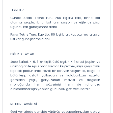
TEKNELER
Cunda Adası Tekne Turu; 250 kişilik,3 katlı, birinci kat
oturma gruplu, ikinci kat animasyon ve eğlence pisti,
üçüncü kat güneşlenme alanı
Foça Tekne Turu; Ege tipi, 80 kişilik, alt kat oturma gruplu,
üst kat güneşlenme alanlı
DİĞER DETAYLAR
Jeep Safari: 4, 6, 8 'er kişilik üstü açık 4 X 4 arazi jeepleri ve
unimoglar ile eşsiz manzaraları keşfetmek, inişli çıkışlı tozlu
topraklı parkurlarda zevkli bir serüven yaşamak, doğa ile
bütünleşip asfalt yollardan ve kalabalıktan uzakta,
çamların yeşili, gökyüzünün mavisi ve dağların
morluğunda hem gözlerinizi hem de ruhunuzu
dinlendirmek için yapılan günübirlik gezi ve turlardır.
REHBER TAVSİYESİ
Gezi yerlerinde genelde yürüyüş yapacağımızdan dolayı