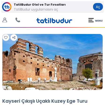
TatilBudur Otel ve Tur Fırsatları
Aç
TatilBudur uygulamasını aç
MENU
Tüm Fotoğraflar
Tüm Fotoğraflar
Kayseri Çıkışlı Uçaklı Kuzey Ege Turu