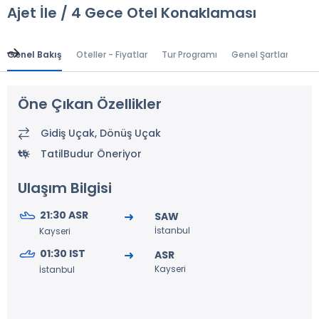
Ajet İle / 4 Gece Otel Konaklaması
Genel Bakış
Oteller - Fiyatlar
Tur Programı
Genel Şartlar
Gr
Öne Çıkan Özellikler
Gidiş Uçak, Dönüş Uçak
TatilBudur Öneriyor
Ulaşım Bilgisi
21:30 ASR
SAW
İstanbul
Kayseri
01:30 IST
ASR
Kayseri
İstanbul