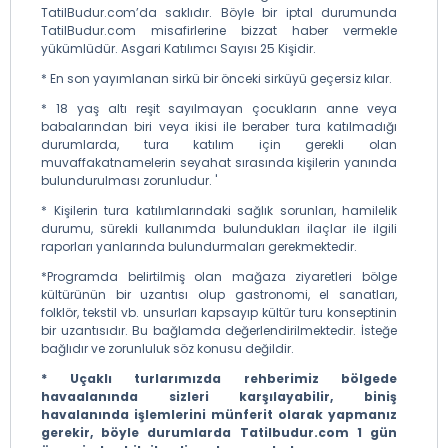
TatilBudur.com’da saklıdır. Böyle bir iptal durumunda
TatilBudur.com misafirlerine bizzat haber vermekle
yükümlüdür. Asgari Katılımcı Sayısı 25 Kişidir.
* En son yayımlanan sirkü bir önceki sirküyü geçersiz kılar.
* 18 yaş altı reşit sayılmayan çocukların anne veya
babalarından biri veya ikisi ile beraber tura katılmadığı
durumlarda, tura katılım için gerekli olan
muvaffakatnamelerin seyahat sırasında kişilerin yanında
bulundurulması zorunludur. '
* Kişilerin tura katılımlarındaki sağlık sorunları, hamilelik
durumu, sürekli kullanımda bulundukları ilaçlar ile ilgili
raporları yanlarında bulundurmaları gerekmektedir.
*Programda belirtilmiş olan mağaza ziyaretleri bölge
kültürünün bir uzantısı olup gastronomi, el sanatları,
folklör, tekstil vb. unsurları kapsayıp kültür turu konseptinin
bir uzantısıdır. Bu bağlamda değerlendirilmektedir. İsteğe
bağlıdır ve zorunluluk söz konusu değildir.
* Uçaklı turlarımızda rehberimiz bölgede
havaalanında sizleri karşılayabilir, biniş
havalanında işlemlerini münferit olarak yapmanız
gerekir, böyle durumlarda Tatilbudur.com 1 gün