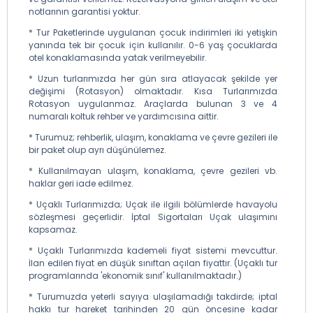
notlarının garantisi yoktur.
* Tur Paketlerinde uygulanan çocuk indirimleri iki yetişkin
yanında tek bir çocuk için kullanılır. 0-6 yaş çocuklarda
otel konaklamasında yatak verilmeyebilir.
* Uzun turlarımızda her gün sıra atlayacak şekilde yer
değişimi (Rotasyon) olmaktadır. Kısa Turlarımızda
Rotasyon uygulanmaz. Araçlarda bulunan 3 ve 4
numaralı koltuk rehber ve yardımcısına aittir.
* Turumuz; rehberlik, ulaşım, konaklama ve çevre gezileri ile
bir paket olup ayrı düşünülemez.
* Kullanılmayan ulaşım, konaklama, çevre gezileri vb.
haklar geri iade edilmez.
* Uçaklı Turlarımızda; Uçak ile ilgili bölümlerde havayolu
sözleşmesi geçerlidir. İptal Sigortaları Uçak ulaşımını
kapsamaz.
* Uçaklı Turlarımızda kademeli fiyat sistemi mevcuttur.
İlan edilen fiyat en düşük sınıftan açılan fiyattır. (Uçaklı tur
programlarında 'ekonomik sınıf' kullanılmaktadır.)
* Turumuzda yeterli sayıya ulaşılamadığı takdirde; iptal
hakkı tur hareket tarihinden 20 gün öncesine kadar