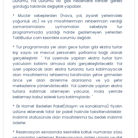
Durumu, Yol Durumu vb. gibi nedenlerle Rehber gerekli
gördüğü takdirde değişiklik yapabilir.
* Mücbir sebeplerden (hava, yol, ziyaret yerlerindeki
yoğunluk vb.) ve ya misafirlerimizin rehberimizin verdiği
zamanlamalara uymamaları sebebiyle tur
programımızda yazdığı halde gezilemeyen yerlerden
TatilBudur.com kesinlikle sorumlu değildir.
* Tur programında yer alan gece turları gibi ekstra turlar
kişi sayısı ve mevcut personelin şartlarına bağlı olarak
gerçekleştirilir. ' Yol üzerinde yapılan ekstra turlar tüm
yolcuların katılımı olmasa dahi gerçekleştirilecektir. Yol
üzeri yapılacak olan ekstra turlarda; tura katılmayacak
olan misafirlerimiz rehberimiz tarafından şehre girmeden
önce yer alan dinlenme alanlarına ve ya şehir
merkezlerine yönlendirilecektir. Yol üzerinde yapılan ekstra
turlara katılmak istemeyen yolcular, mola yerinde
beklemeyi kabul ederek tura katılmışlardır. '
* Ek Hizmet Bedelleri Paket(Ulaşım ve konaklama) fiyatın
üstüne eklenerek total bir paket halinde taksitlendirilebilir.
İndirimli statüsünde olan misafirlerimiz bu bedeli indirimli
öderler.
* Rezervasyon esnasında kesinlikle koltuk numarası sözü
ve garantisi verilemez. Rezervasyona girilen ulaşım ve otel