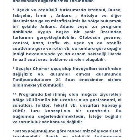
öncesinden bilgilendirmek zorundadır.
* Uçaklı ve otobüslü turlarımızda İstanbul, Bursa,
Eskişehir, İzmir , Ankara , Antalya ve diğer
illerimizden gelen misafirlerimiz ile bölge buluşmalı
bir şekilde Ankara, Adana veya tur programı
dahilinde uygun başka bir şehir üzerinden
turlarımız gerçekleştirilebilir. Otobüsün çevirme,
kontrol, kaza, trafik vb. uçak ya da otobüs
saatlerine göre ve rötar vb. durumlara göre uçağın
indiği havaalanında ya da aracın beklediği illerde
En az 2 saat arası bekleme süreleri oluşabilir.
* Uçuşlar Charter uçuş olup Havayolları tarafından
değişiklik vb. durumlar olması durumunda
Tatilbududur.com 24 Saat öncesinden sizlere
bildirmekle yükümlüdür.
** Programda belirtilmiş olan mağaza ziyaretleri
bölge kültürünün bir uzantısı olup gastronomi, el
sanatları, folklör, tekstil vb. unsurları kapsayıp
kültür turu konseptinin bir uzantısıdır. Bu
bağlamda değerlendirilmektedir. İsteğe bağlıdır
ve zorunluluk söz konusu değildir.
*Sezon yoğunluğuna göre rehberimiz bölgede sizleri
karşılayabilir, Uçaklı ve otobüslü turlarımızda