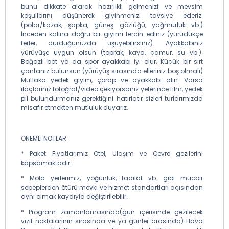
bunu dikkate alarak hazırlıklı gelmenizi ve mevsim
koşullarını düşünerek giyinmenizi tavsiye ederiz.
(polar/kazak, şapka, güneş gözlüğü, yağmurluk vb.)
İnceden kalına doğru bir giyimi tercih ediniz (yürüdükçe
terler, durduğunuzda üşüyebilirsiniz). Ayakkabınız
yürüyüşe uygun olsun (toprak, kaya, çamur, su vb.).
Boğazlı bot ya da spor ayakkabı iyi olur. Küçük bir sırt
çantanız bulunsun (yürüyüş sırasında elleriniz boş olmalı)
Mutlaka yedek giyim, çorap ve ayakkabı alın. Varsa
ilaçlarınız fotoğraf/video çekiyorsanız yeterince film, yedek
pil bulundurmanız gerektiğini hatırlatır sizleri turlarımızda
misafir etmekten mutluluk duyarız.
ÖNEMLİ NOTLAR
* Paket Fiyatlarımız Otel, Ulaşım ve Çevre gezilerini
kapsamaktadır.
* Mola yerlerimiz; yoğunluk, tadilat vb. gibi mücbir
sebeplerden ötürü mevki ve hizmet standartları açısından
aynı olmak kaydıyla değiştirilebilir.
* Program zamanlamasında(gün içerisinde gezilecek
vizit noktalarının sırasında ve ya günler arasında) Hava