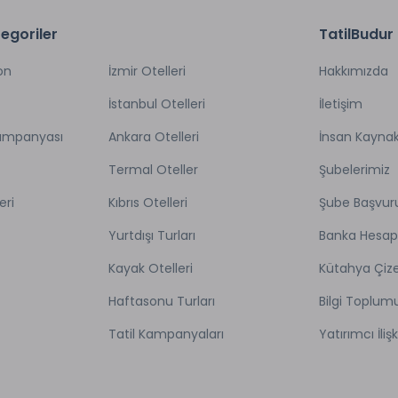
egoriler
TatilBudur
on
İzmir Otelleri
Hakkımızda
İstanbul Otelleri
İletişim
Kampanyası
Ankara Otelleri
İnsan Kaynak
Termal Oteller
Şubelerimiz
eri
Kıbrıs Otelleri
Şube Başvur
Yurtdışı Turları
Banka Hesap
Kayak Otelleri
Kütahya Çize
Haftasonu Turları
Bilgi Toplum
Tatil Kampanyaları
Yatırımcı İlişk