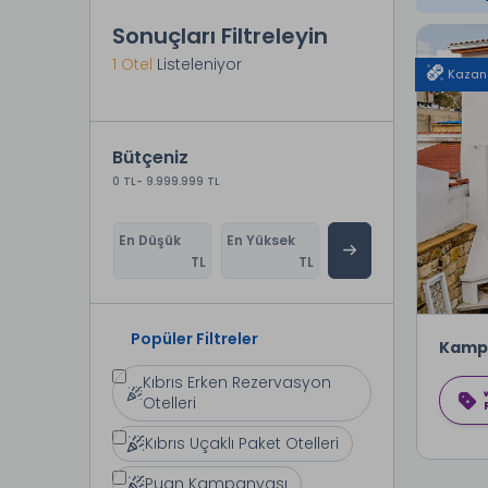
Sonuçları Filtreleyin
1 Otel
Listeleniyor
Kazan
Bütçeniz
0 TL
- 9.999.999 TL
En Düşük
En Yüksek
TL
TL
Popüler Filtreler
Kamp
Kıbrıs Erken Rezervasyon
Otelleri
Kıbrıs Uçaklı Paket Otelleri
Puan Kampanyası