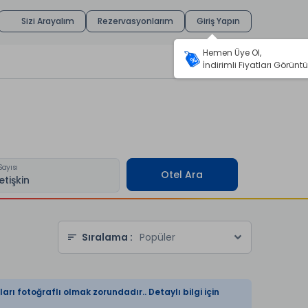
Sizi Arayalım
Rezervasyonlarım
Giriş Yapın
Hemen Üye Ol,
İndirimli Fiyatları Görüntü
Sayısı
Otel Ara
Sıralama :
Popüler
arı fotoğraflı olmak zorundadır.. Detaylı bilgi için