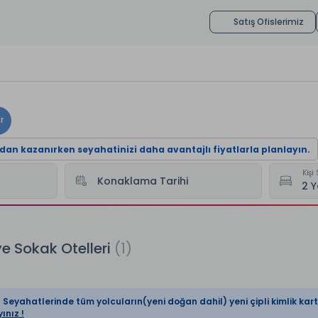
Satış Ofislerimiz
dan kazanırken seyahatinizi daha avantajlı fiyatlarla planlayın.
Kişi 
Konaklama Tarihi
iye Sokak Otelleri
ye Sokak Otelleri
(1)
Seyahatlerinde tüm yolcuların(yeni doğan dahil) yeni çipli kimlik kartl
yınız !