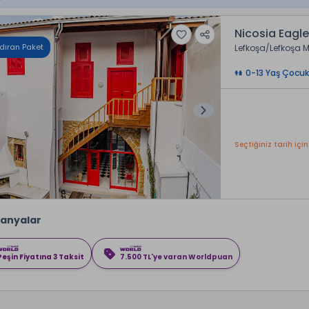
Nicosia Eagle
dıran Paket
Lefkoşa
Lefkoşa M
0-13 Yaş Çocuk
Seçtiğiniz tarih için
anyalar
Peşin Fiyatına 3 Taksit
7.500 TL'ye varan Worldpuan