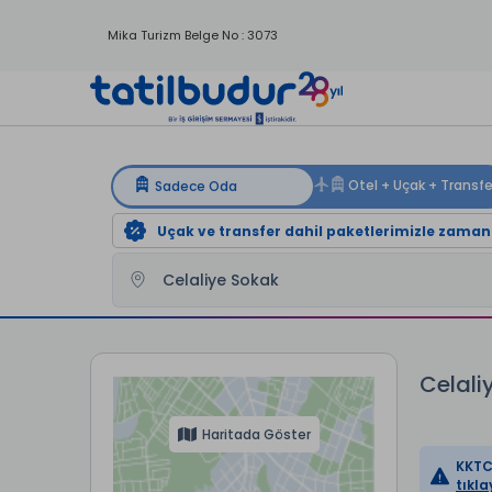
Mika Turizm Belge No : 3073
Uçak ve transfer dahil paketlerimizle zaman
Tatilbudur
Kıbrıs Otelleri
Celaliye Sokak Otelleri
Celal
Celali
Haritada Göster
KKTC 
tıkla