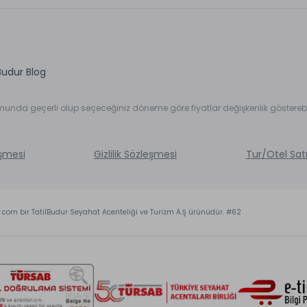
Budur Blog
umunda geçerli olup seçeceğiniz döneme göre fiyatlar değişkenlik gösterebil
eşmesi
Gizlilik Sözleşmesi
Tur/Otel Sat
r.com bir TatilBudur Seyahat Acenteliği ve Turizm A.Ş ürünüdür. #62