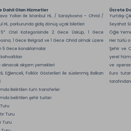
e Dahil Olan Hizmetler
Ücrete Da
ava Yolları ile İstanbul HL. / Saraybosna – Ohrid /
Yurtdış
ul HL. parkurunda gidiş dönüş uçak biletleri
Seyahat Si
5* Otel Kategorisinde 2 Gece Üsküp, 1 Gece
Öğle Yeme
osna, 1 Gece Belgrad ve 1 Gece Ohrid olmak üzere
Her türlü o
m 5 Gece konaklamalar
Şehir ve O
kahvaltıları
yerel hizme
 alınacak akşam yemekleri
ve operasy
i, Eğlenceli, Folklör Gösterileri ile süslenmiş Balkan
Euro tuta
i
tarafından
mda Belirtilen tüm transferler
da belirtilen şehir turları
 Turu
ır Turu
ne Turu
n Turu