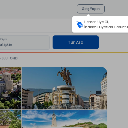
Giriş Yapın
Hemen Üye Ol,
İndirimli Fiyatları Görüntü
Sayısı
Tur Ara
ce SJJ-OHD