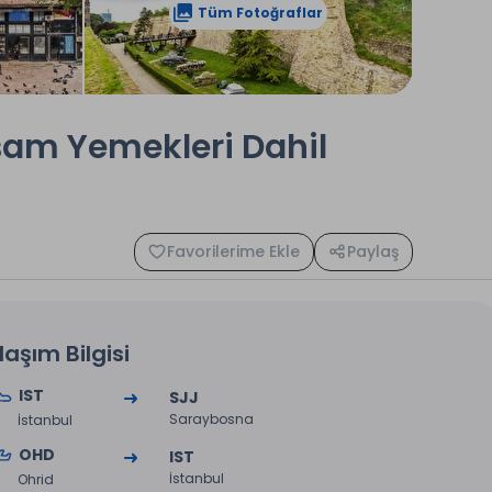
Tüm Fotoğraflar
kşam Yemekleri Dahil
Favorilerime Ekle
Paylaş
laşım Bilgisi
IST
SJJ
Saraybosna
İstanbul
OHD
IST
İstanbul
Ohrid