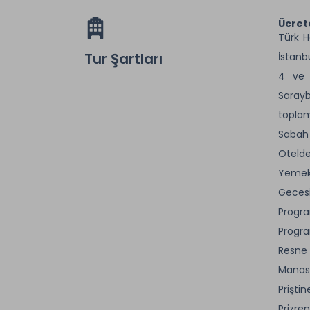
Ücret
Türk H
Tur Şartları
İstanb
4 ve 
Sarayb
topla
Sabah 
Otelde
Yemekl
Geces
Progra
Program
Resne
Manast
Prişti
Prizre