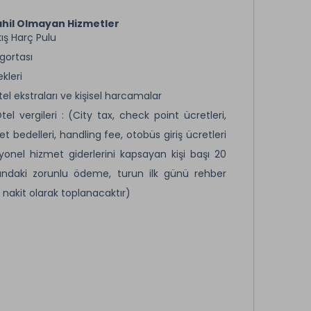
hil Olmayan Hizmetler
ı Çıkış Harç Pulu
gortası
kleri
tel ekstraları ve kişisel harcamalar
tel vergileri : (City tax, check point ücretleri,
t bedelleri, handling fee, otobüs giriş ücretleri
onel hizmet giderlerini kapsayan kişi başı 20
rındaki zorunlu ödeme, turun ilk günü rehber
 nakit olarak toplanacaktır)