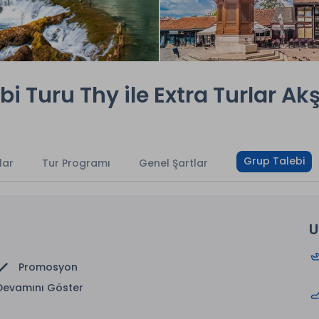
bi Turu Thy ile Extra Turlar A
Grup Talebi
lar
Tur Programı
Genel Şartlar
U
Promosyon
Devamını Göster