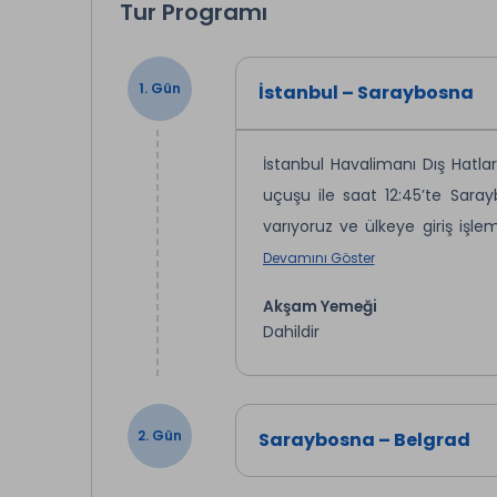
Tur Programı
1. Gün
İstanbul – Saraybosna
İstanbul Havalimanı Dış Hatlar
uçuşu ile saat 12:45’te Saray
varıyoruz ve ülkeye giriş işle
asırlar boyunca Balkanlar'ın 
Devamını Göster
öldürülmesi üzerine Birinci Dü
Akşam Yemeği
yaşanan yıkıcı savaşlar sonu
Dahildir
turumuz sırasında meşhur Başça
Bey ve Ferhadiye Camileri, 19
Macaristan yönetimi sırasınd
2. Gün
Saraybosna – Belgrad
otelimizde.