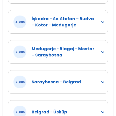
turumuzun ardından Otelimize transfer. Geceleme ve
akşam yemeğimiz otelimizde.
Prizren Turu DAHİL!
İşkodra – Sv. Stefan – Budva
4. Gün
– Kotor – Medugorje
Priştine – Prizren : 85 km | Prizren – Priştine : 85 km
Toplam kat edilecek mesafe: 170 km
Medugorje - Blagaj - Mostar
5. Gün
– Saraybosna
Saraybosna – Belgrad
6. Gün
Belgrad - Üsküp
7. Gün