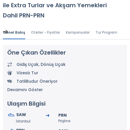
ile Extra Turlar ve Akşam Yemekleri
Dahil PRN-PRN
Genel Bakış
Oteller - Fiyatlar
Kampanyalar
Tur Programı
Gen
Öne Çıkan Özellikler
Gidiş Uçak, Dönüş Uçak
Vizesiz Tur
TatilBudur Öneriyor
Devamını Göster
Ulaşım Bilgisi
SAW
PRN
Priştine
İstanbul