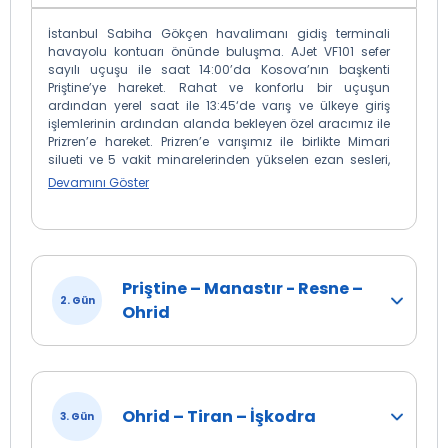
İstanbul Sabiha Gökçen havalimanı gidiş terminali
havayolu kontuarı önünde buluşma. AJet VF101 sefer
sayılı uçuşu ile saat 14:00’da Kosova’nın başkenti
Priştine’ye hareket. Rahat ve konforlu bir uçuşun
ardından yerel saat ile 13:45‘de varış ve ülkeye giriş
işlemlerinin ardından alanda bekleyen özel aracımız ile
Prizren’e hareket. Prizren’e varışımız ile birlikte Mimari
silueti ve 5 vakit minarelerinden yükselen ezan sesleri,
yol ve dükkân levhalarındaki Türkçe ibareleri ile hemen
Devamını Göster
ilk görüşte Anadolu Osmanlı kenti intibaını veren
Prizren'de Sinan Paşa Camii, Halveti Tekkesi, Bayraklı
Camii, Mehmet Paşa Hamamı görülecektir. Prizren
turumuzun ardından Ardından Priştine’ye Hareket.
Priştine’ye varışımızla birlikte, Kosova’nın modern ve
Priştine – Manastır - Resne –
tarihi yönlerini keşfedeceğimiz panoramik şehir
2. Gün
turumuza başlıyoruz. Bu tur esnasında, turumuz
Ohrid
sırasında Osmanlı dönemine ait birçok değerli yapıyı
da ziyaret edeceğiz. Fatih Sultan Mehmed Camii’ni ve
18. yüzyıl eseri Yaşar Paşa Camii’ni göreceğiz. Şehrin
tarihi mirası içinde yapacağımız bu gezi sırasında, 1389
Kosova Muharebesi sonucunda Kosova Ovası'nda
öldürülen Osmanlı Padişahı I. Murad Hüdavendigâr'ın
Ohrid – Tiran – İşkodra
3. Gün
Türbesi'ni göreceğiz, bu önemli tarihi olayı ve Osmanlı
tarihindeki yerini anma fırsatı bulacağız. Priştine’deki