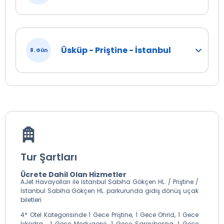
Üsküp - Priştine - İstanbul
8. Gün
Tur Şartları
Ücrete Dahil Olan Hizmetler
AJet Havayolları ile İstanbul Sabiha Gökçen HL. / Priştine /
İstanbul Sabiha Gökçen HL. parkurunda gidiş dönüş uçak
biletleri
4* Otel Kategorisinde 1 Gece Priştine, 1 Gece Ohrid, 1 Gece
İşkodra , 1 Gece Medugorje, 1 Gece Saraybosna, 1 Gece