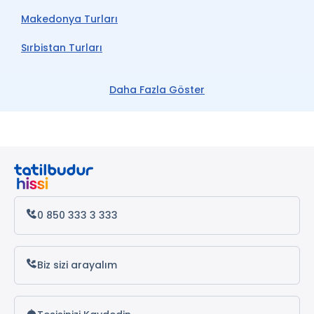
Makedonya Turları
Sırbistan Turları
Arnavutluk Turları
Daha Fazla Göster
Bosna Hersek Turları
Kosova Turları
Belgrad Turları
Saraybosna Turları
0 850 333 3 333
Üsküp Turları
Ohrid Turları
Biz sizi arayalım
Priştine Turları