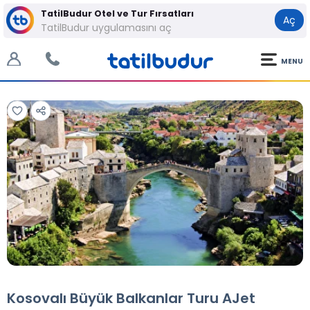
TatilBudur Otel ve Tur Fırsatları
Aç
TatilBudur uygulamasını aç
MENU
Tüm Fotoğraflar
Tüm Fotoğraflar
Kosovalı Büyük Balkanlar Turu AJet