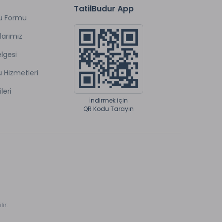
TatilBudur App
u Formu
larımız
lgesi
u Hizmetleri
ileri
İndirmek için
QR Kodu Tarayın
ir.