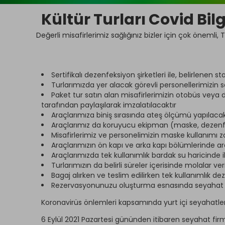
Kültür Turları Covid Bil
Değerli misafirlerimiz sağlığınız bizler için çok öneml
Sertifikalı dezenfeksiyon şirketleri ile, belirlenen
Turlarımızda yer alacak görevli personellerimizin sa
Paket tur satın alan misafirlerimizin otobüs veya 
tarafından paylaşılarak imzalatılacaktır
Araçlarımıza biniş sırasında ateş ölçümü yapılaca
Araçlarımız da koruyucu ekipman (maske, dezenfek
Misafirlerimiz ve personelimizin maske kullanımı z
Araçlarımızın ön kapı ve arka kapı bölümlerinde a
Araçlarımızda tek kullanımlık bardak su haricinde 
Turlarımızın da belirli süreler içerisinde molalar v
Bagaj alırken ve teslim edilirken tek kullanımlık de
Rezervasyonunuzu oluşturma esnasında seyahat tems
Koronavirüs önlemleri kapsamında yurt içi seyahatle
6 Eylül 2021 Pazartesi gününden itibaren seyahat firm