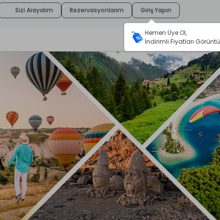
Sizi Arayalım
Rezervasyonlarım
Giriş Yapın
Hemen Üye Ol,
İndirimli Fiyatları Görüntü