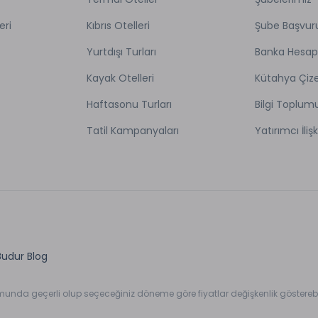
eri
Kıbrıs Otelleri
Şube Başvur
Yurtdışı Turları
Banka Hesap
Kayak Otelleri
Kütahya Çize
Haftasonu Turları
Bilgi Toplum
Tatil Kampanyaları
Yatırımcı İlişk
Budur Blog
umunda geçerli olup seçeceğiniz döneme göre fiyatlar değişkenlik gösterebil