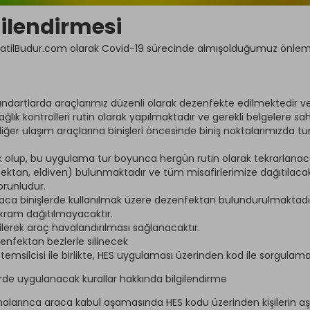
gilendirmesi
i, TatilBudur.com olarak Covid-19 sürecinde almışolduğumuz önlemler
 standartlarda araçlarımız düzenli olarak dezenfekte edilmektedir v
ğlık kontrolleri rutin olarak yapılmaktadır ve gerekli belgelere sahi
diğer ulaşım araçlarına binişleri öncesinde biniş noktalarımızda t
k olup, bu uygulama tur boyunca hergün rutin olarak tekrarlanac
tan, eldiven) bulunmaktadır ve tüm misafirlerimize dağıtılacakt
orunludur.
raca binişlerde kullanılmak üzere dezenfektan bulundurulmaktadı
ikram dağıtılmayacaktır.
erilerek araç havalandırılması sağlanacaktır.
zenfektan bezlerle silinecek
ilcisi ile birlikte, HES uygulaması üzerinden kod ile sorgulama 
rde uygulanacak kurallar hakkında bilgilendirme
alarınca araca kabul aşamasında HES kodu üzerinden kişilerin aşılı