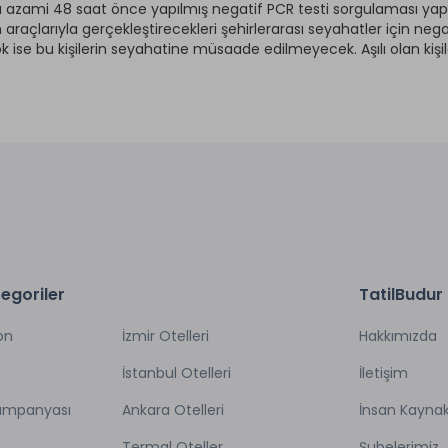
a azami 48 saat önce yapılmış negatif PCR testi sorgulaması yapıl
araçlarıyla gerçekleştirecekleri şehirlerarası seyahatler için nega
k ise bu kişilerin seyahatine müsaade edilmeyecek. Aşılı olan kişi
egoriler
TatilBudur
on
İzmir Otelleri
Hakkımızda
İstanbul Otelleri
İletişim
Kampanyası
Ankara Otelleri
İnsan Kaynak
Termal Oteller
Şubelerimiz