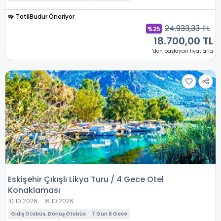
TatilBudur Öneriyor
24.933,33 TL
%25
18.700,00 TL
'den başlayan fiyatlarla
Eskişehir Çıkışlı Likya Turu / 4 Gece Otel
Konaklaması
10.10.2026 - 16.10.2026
Gidiş Otobüs, Dönüş Otobüs
7 Gün 6 Gece