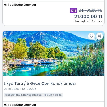
TatilBudur Öneriyor
24.705,88 TL
%15
21.000,00 TL
'den başlayan fiyatlarla
Likya Turu / 5 Gece Otel Konaklaması
03.10.2026 - 10.10.2026
Gidiş Otobüs, Dönüş Otobüs
8 Gün 7 Gece
TatilBudur Öneriyor