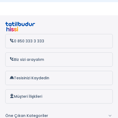
Ege Turları
Kekova Turları
Ölüdeniz Turları
Akdeniz Turları
0 850 333 3 333
Dalyan Turları
Kaş Turları
Biz sizi arayalım
Kalkan Turları
Tesisinizi Kaydedin
Antalya Turları
Olympos Turları
Müşteri İlişkileri
Karya Turları
Datça Turları
Öne Çıkan Kategoriler