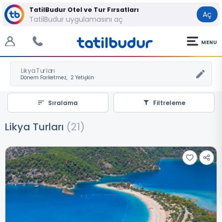
TatilBudur Otel ve Tur Fırsatları
Aç
TatilBudur uygulamasını aç
MENU
Likya Turları
Sıralama
Filtreleme
Likya Turları
(
21
)