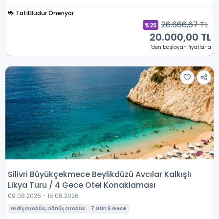
TatilBudur Öneriyor
26.666,67 TL
%25
20.000,00 TL
'den başlayan fiyatlarla
Silivri Büyükçekmece Beylikdüzü Avcılar Kalkışlı
Likya Turu / 4 Gece Otel Konaklaması
09.08.2026 - 15.08.2026
Gidiş Otobüs, Dönüş Otobüs
7 Gün 6 Gece