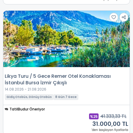
Likya Turu / 5 Gece Remer Otel Konaklaması
İstanbul Bursa İzmir Çıkışlı
14.08.2026 - 21.08.2026
Gidiş Otobüs, Dönüş Otobüs
8 Gün 7 Gece
TatilBudur Öneriyor
41.333,33 TL
%25
31.000,00 TL
'den başlayan fiyatlarla