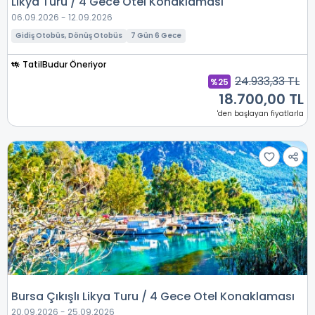
Likya Turu / 4 Gece Otel Konaklaması
06.09.2026 - 12.09.2026
Gidiş Otobüs, Dönüş Otobüs
7 Gün 6 Gece
TatilBudur Öneriyor
24.933,33 TL
%25
18.700,00 TL
'den başlayan fiyatlarla
Bursa Çıkışlı Likya Turu / 4 Gece Otel Konaklaması
20.09.2026 - 25.09.2026