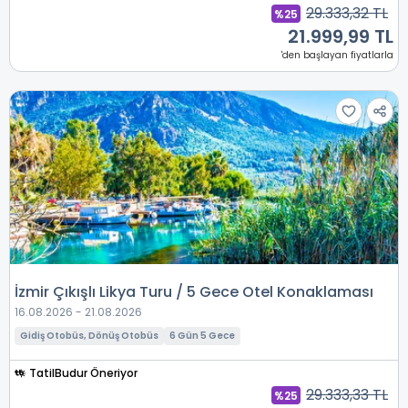
29.333,32 TL
%25
21.999,99 TL
'den başlayan fiyatlarla
İzmir Çıkışlı Likya Turu / 5 Gece Otel Konaklaması
16.08.2026 - 21.08.2026
Gidiş Otobüs, Dönüş Otobüs
6 Gün 5 Gece
TatilBudur Öneriyor
29.333,33 TL
%25