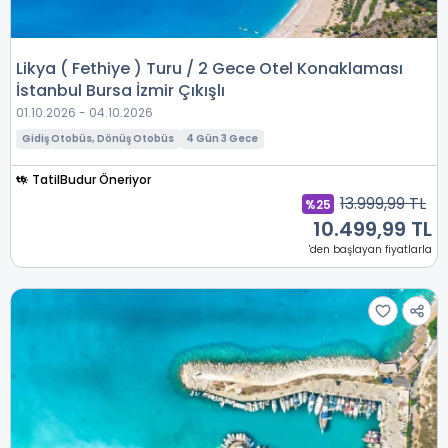
Likya ( Fethiye ) Turu / 2 Gece Otel Konaklaması
İstanbul Bursa İzmir Çıkışlı
01.10.2026 - 04.10.2026
Gidiş Otobüs, Dönüş Otobüs
4 Gün 3 Gece
TatilBudur Öneriyor
13.999,99 TL
%25
10.499,99 TL
'den başlayan fiyatlarla