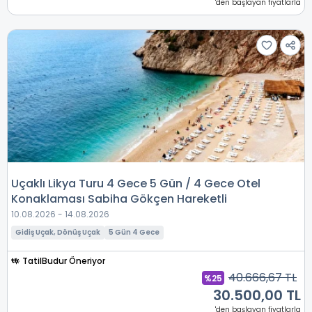
'den başlayan fiyatlarla
Uçaklı Likya Turu 4 Gece 5 Gün / 4 Gece Otel
Konaklaması Sabiha Gökçen Hareketli
10.08.2026 - 14.08.2026
Gidiş Uçak, Dönüş Uçak
5 Gün 4 Gece
TatilBudur Öneriyor
40.666,67 TL
%25
30.500,00 TL
'den başlayan fiyatlarla