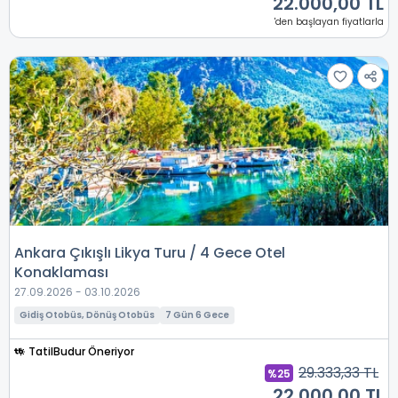
22.000,00 TL
'den başlayan fiyatlarla
Ankara Çıkışlı Likya Turu / 4 Gece Otel
Konaklaması
27.09.2026 - 03.10.2026
Gidiş Otobüs, Dönüş Otobüs
7 Gün 6 Gece
TatilBudur Öneriyor
29.333,33 TL
%25
22.000,00 TL