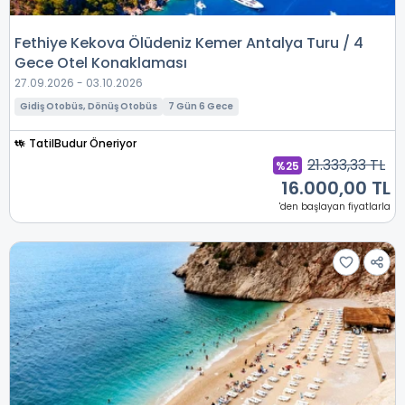
Fethiye Kekova Ölüdeniz Kemer Antalya Turu / 4
Gece Otel Konaklaması
27.09.2026 - 03.10.2026
Gidiş Otobüs, Dönüş Otobüs
7 Gün 6 Gece
TatilBudur Öneriyor
21.333,33 TL
%25
16.000,00 TL
'den başlayan fiyatlarla