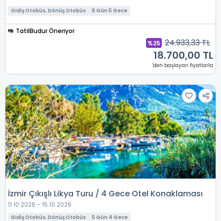
Gidiş Otobüs, Dönüş Otobüs
6 Gün 5 Gece
TatilBudur Öneriyor
24.933,33 TL
%25
18.700,00 TL
'den başlayan fiyatlarla
İzmir Çıkışlı Likya Turu / 4 Gece Otel Konaklaması
11.10.2026 - 15.10.2026
Gidiş Otobüs, Dönüş Otobüs
5 Gün 4 Gece