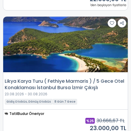
'den başlayan fiyatlarla
Likya Karya Turu ( Fethiye Marmaris ) / 5 Gece Otel
Konaklaması İstanbul Bursa İzmir Çıkışlı
23.08.2026 - 30.08.2026
Gidiş Otobüs, Dönüş Otobüs
8 Gün 7 Gece
TatilBudur Öneriyor
30.666,67 TL
%25
23.000,00 TL