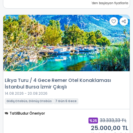
'den başlayan fiyatlarla
Likya Turu / 4 Gece Remer Otel Konaklaması
İstanbul Bursa İzmir Çıkışlı
14.08.2026 - 20.08.2026
Gidiş Otobüs, Dönüş Otobüs
7 Gün 6 Gece
TatilBudur Öneriyor
33.333,33 TL
%25
25.000,00 TL