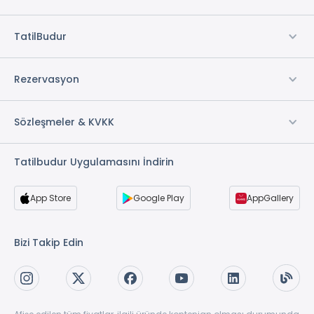
Marmaris Turları
TatilBudur
Kemer Turları
Patara Turları
Rezervasyon
Sözleşmeler & KVKK
Tatilbudur Uygulamasını İndirin
App Store
Google Play
AppGallery
Bizi Takip Edin