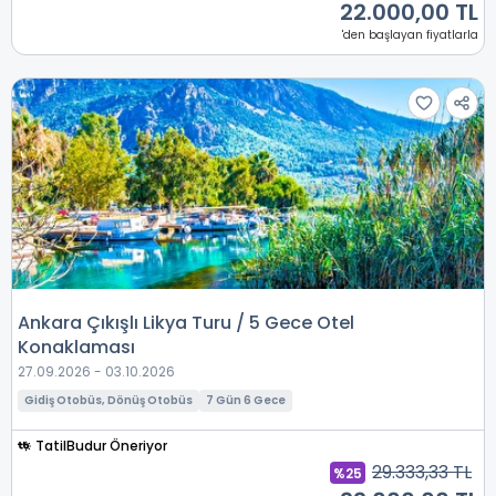
22.000,00 TL
'den başlayan fiyatlarla
Ankara Çıkışlı Likya Turu / 5 Gece Otel
Konaklaması
27.09.2026 - 03.10.2026
Gidiş Otobüs, Dönüş Otobüs
7 Gün 6 Gece
TatilBudur Öneriyor
29.333,33 TL
%25