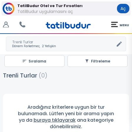
TatilBudur Otel ve Tur Fırsatları
Aç
TatilBudur uygulamasını aç
MENU
Trenli Turlar
Sıralama
Filtreleme
Trenli Turlar
(
0
)
Aradığınız kriterlere uygun bir tur
bulunamadı. Lütfen yeni bir arama yapın
ya da
buraya tıklayarak
ana kategoriye
dönebilirsiniz.