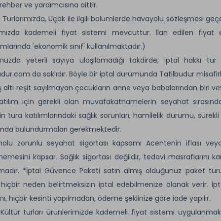
 rehber ve yardımcısına aittir.
ı Turlarımızda, Uçak ile ilgili bölümlerde havayolu sözleşmesi geçer
ımızda kademeli fiyat sistemi mevcuttur. İlan edilen fiyat e
mlarında 'ekonomik sınıf' kullanılmaktadır.)
muzda yeterli sayıya ulaşılamadığı takdirde; iptal hakkı t
udur.com da saklıdır. Böyle bir iptal durumunda Tatilbudur misafi
ş altı reşit sayılmayan çocukların anne veya babalarından biri vey
atılım için gerekli olan muvafakatnamelerin seyahat sırasında
rin tura katılımlarındaki sağlık sorunları, hamilelik durumu, sürekli 
ında bulundurmaları gerekmektedir.
nolu zorunlu seyahat sigortası kapsamı Acentenin iflası vey
memesini kapsar. Sağlık sigortası değildir, tedavi masraflarını ka
adır. *İptal Güvence Paketi satın almış olduğunuz paket tur
 hiçbir neden belirtmeksizin iptal edebilmenize olanak verir. İ
, hiçbir kesinti yapılmadan, ödeme şeklinize göre iade yapılır.
ültür turları ürünlerimizde kademeli fiyat sistemi uygulanmakt