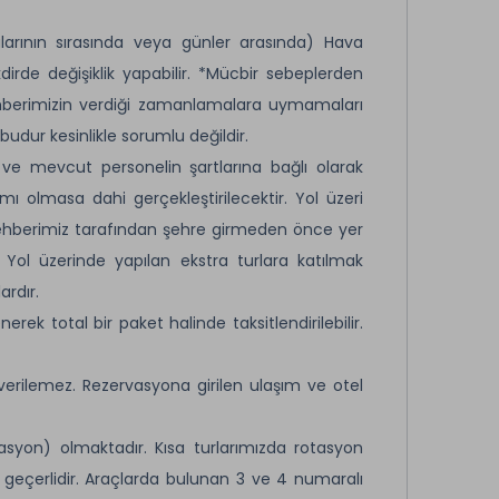
arının sırasında veya günler arasında) Hava
rde değişiklik yapabilir. *Mücbir sebeplerden
 rehberimizin verdiği zamanlamalara uymamaları
udur kesinlikle sorumlu değildir.
ı ve mevcut personelin şartlarına bağlı olarak
lımı olmasa dahi gerçekleştirilecektir. Yol üzeri
 rehberimiz tarafından şehre girmeden önce yer
 Yol üzerinde yapılan ekstra turlara katılmak
ardır.
ek total bir paket halinde taksitlendirilebilir.
verilemez. Rezervasyona girilen ulaşım ve otel
asyon) olmaktadır. Kısa turlarımızda rotasyon
eçerlidir. Araçlarda bulunan 3 ve 4 numaralı