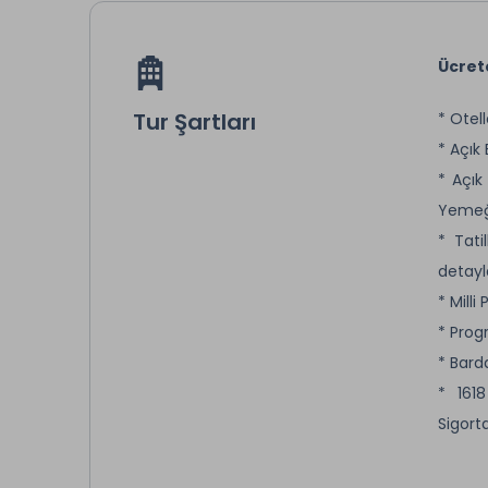
Ücret
Tur Şartları
* Otel
* Açık
* Açı
Yemeğ
* Tati
detayl
* Milli
* Prog
* Bard
* 161
Sigorta