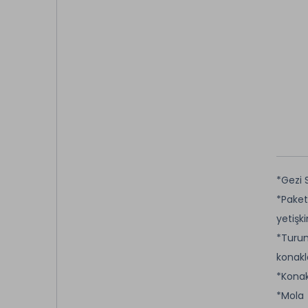
*Gezi 
*Paket
yetişk
*Turum
konakl
*Konak
*Mola 