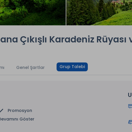
na Çıkışlı Karadeniz Rüyası v
Grup Talebi
mı
Genel Şartlar
U
Promosyon
Devamını Göster