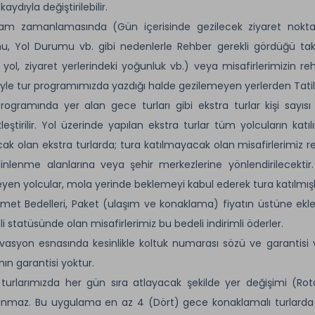
aydıyla değiştirilebilir.
am zamanlamasında (Gün içerisinde gezilecek ziyaret noktal
, Yol Durumu vb. gibi nedenlerle Rehber gerekli gördüğü takdi
 yol, ziyaret yerlerindeki yoğunluk vb.) veya misafirlerimizin
yle tur programımızda yazdığı halde gezilemeyen yerlerden Tatilb
rogramında yer alan gece turları gibi ekstra turlar kişi sayıs
leştirilir. Yol üzerinde yapılan ekstra turlar tüm yolcuların katı
cak olan ekstra turlarda; tura katılmayacak olan misafirlerimiz
inlenme alanlarına veya şehir merkezlerine yönlendirilecektir.
yen yolcular, mola yerinde beklemeyi kabul ederek tura katılmışl
zmet Bedelleri, Paket (ulaşım ve konaklama) fiyatın üstüne eklener
li statüsünde olan misafirlerimiz bu bedeli indirimli öderler.
vasyon esnasında kesinlikle koltuk numarası sözü ve garantisi 
nın garantisi yoktur.
turlarımızda her gün sıra atlayacak şekilde yer değişimi (Rot
nmaz. Bu uygulama en az 4 (Dört) gece konaklamalı turlarda g