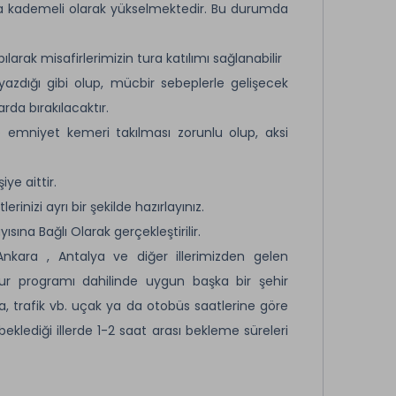
rda kademeli olarak yükselmektedir. Bu durumda
arak misafirlerimizin tura katılımı sağlanabilir
 yazdığı gibi olup, mücbir sebeplerle gelişecek
rda bırakılacaktır.
emniyet kemeri takılması zorunlu olup, aksi
ye aittir.
inizi ayrı bir şekilde hazırlayınız.
sına Bağlı Olarak gerçekleştirilir.
 Ankara , Antalya ve diğer illerimizden gelen
tur programı dahilinde uygun başka bir şehir
za, trafik vb. uçak ya da otobüs saatlerine göre
klediği illerde 1-2 saat arası bekleme süreleri