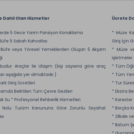
e Dahil Olan Hizmetler
Ücrete Da
lerde 5 Gece Yarım Pansiyon Konaklama
* Müze Ka
 Büfe 5 Sabah Kahvaltısı
Giriş İçin G
k Büfe veya Yöresel Yemeklerden Oluşan 5 Akşam
* Müze ve
i
işletmeler 
lbudur Araçlar ile Ulaşım (kişi sayısına göre araç
* Tüm Öğl
arı aşağıda yer almaktadır.)
* Tüm Yem
 Park Giriş Ücretleri
* Tur Süre
ramda Belirtilen Tüm Çevre Gezileri
* Ekstra Be
ak Su * Profesyonel Rehberlik Hizmetleri
* Karester
8 Nolu Turizm Kanununa Göre Zorunlu Seyahat
* Borçka K
sı
* Zilkale v
* Batum Şe
* Gürcistan