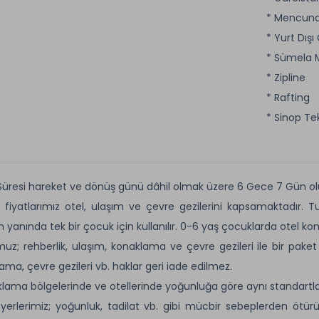
* Mencuna 
* Yurt Dışı 
* Sümela M
* Zipline
* Rafting
* Sinop Te
Süresi hareket ve dönüş günü dâhil olmak üzere 6 Gece 7 Gün ol
 fiyatlarımız otel, ulaşım ve çevre gezilerini kapsamaktadır. T
in yanında tek bir çocuk için kullanılır. 0-6 yaş çocuklarda otel k
uz; rehberlik, ulaşım, konaklama ve çevre gezileri ile bir pake
ama, çevre gezileri vb. haklar geri iade edilmez.
lama bölgelerinde ve otellerinde yoğunluğa göre aynı standartlarda
yerlerimiz; yoğunluk, tadilat vb. gibi mücbir sebeplerden ötür