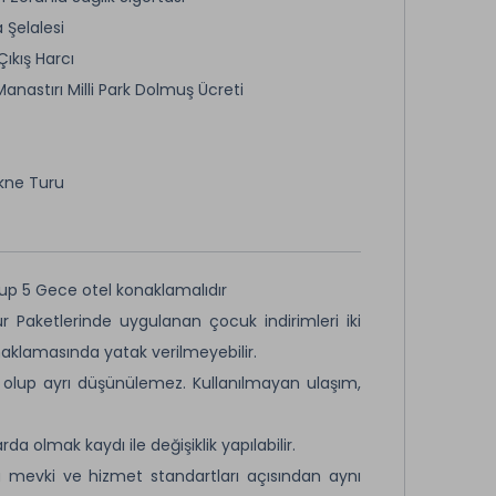
Şelalesi
Çıkış Harcı
anastırı Milli Park Dolmuş Ücreti
kne Turu
up 5 Gece otel konaklamalıdır
ur Paketlerinde uygulanan çocuk indirimleri iki
onaklamasında yatak verilmeyebilir.
t olup ayrı düşünülemez. Kullanılmayan ulaşım,
 olmak kaydı ile değişiklik yapılabilir.
ü mevki ve hizmet standartları açısından aynı