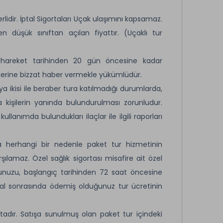
lidir. İptal Sigortaları Uçak ulaşımını kapsamaz.
n düşük sınıftan açılan fiyattır. (Uçaklı tur
ur hareket tarihinden 20 gün öncesine kadar
rlerine bizzat haber vermekle yükümlüdür.
a ikisi ile beraber tura katılmadığı durumlarda,
 kişilerin yanında bulundurulması zorunludur.
kullanımda bulundukları ilaçlar ile ilgili raporları
a herhangi bir nedenle paket tur hizmetinin
rşılamaz. Özel sağlık sigortası misafire ait özel
unuzu, başlangıç tarihinden 72 saat öncesine
ptal sonrasında ödemiş olduğunuz tur ücretinin
adır. Satışa sunulmuş olan paket tur içindeki