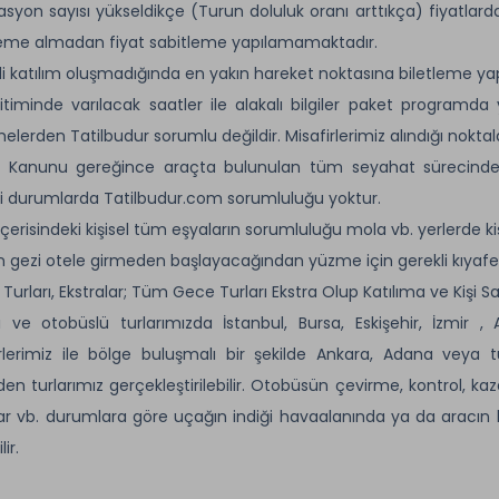
asyon sayısı yükseldikçe (Turun doluluk oranı arttıkça) fiyatla
eme almadan fiyat sabitleme yapılamamaktadır.
li katılım oluşmadığında en yakın hareket noktasına biletleme yapıl
itiminde varılacak saatler ile alakalı bilgiler paket programda
elerden Tatilbudur sorumlu değildir. Misafirlerimiz alındığı noktala
k Kanunu gereğince araçta bulunulan tüm seyahat sürecinde 
i durumlarda Tatilbudur.com sorumluluğu yoktur.
çerisindeki kişisel tüm eşyaların sorumluluğu mola vb. yerlerde kişi
ün gezi otele girmeden başlayacağından yüzme için gerekli kıyafetler
urları, Ekstralar; Tüm Gece Turları Ekstra Olup Katılıma ve Kişi Sayı
ı ve otobüslü turlarımızda İstanbul, Bursa, Eskişehir, İzmir ,
rlerimiz ile bölge buluşmalı bir şekilde Ankara, Adana veya 
den turlarımız gerçekleştirilebilir. Otobüsün çevirme, kontrol, ka
ar vb. durumlara göre uçağın indiği havaalanında ya da aracın be
ir.