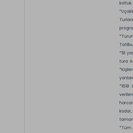
koltuk
*Uçakl
Turlar
progra
*Turu
Tatilb
*18 ya
tura k
*Kişile
yanlar
*1618 
verile
harcam
kadar,
tamamı
*Tüm K