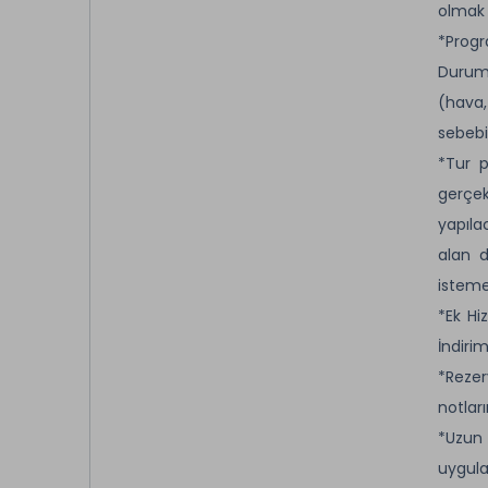
olmak k
*Progr
Durumu
(hava,
sebebi
*Tur p
gerçek
yapıla
alan d
isteme
*Ek Hi
İndirim
*Rezer
notları
*Uzun 
uygula