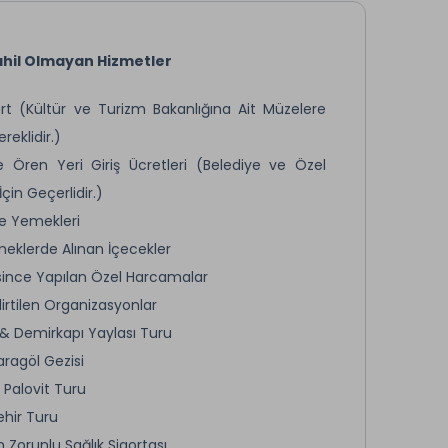
hil Olmayan Hizmetler
rt (Kültür ve Turizm Bakanlığına Ait Müzelere
ereklidir.)
 Ören Yeri Giriş Ücretleri (Belediye ve Özel
İçin Geçerlidir.)
e Yemekleri
eklerde Alınan İçecekler
since Yapılan Özel Harcamalar
lirtilen Organizasyonlar
 & Demirkapı Yaylası Turu
aragöl Gezisi
e Palovit Turu
hir Turu
 Zorunlu Sağlık Sigortası