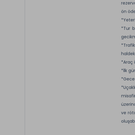
rezerv
ön öd
*Yeter
*Tur b
gecikm
*Trafi
haldek
*Araç i
*İlk g
*Gece T
*Uçakl
misafi
üzerin
ve röt
oluşabil