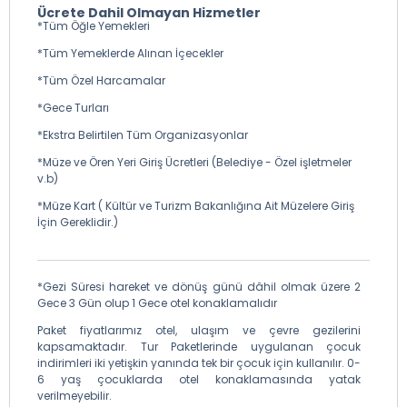
Ücrete Dahil Olmayan Hizmetler
*Tüm Öğle Yemekleri
*Tüm Yemeklerde Alınan İçecekler
*Tüm Özel Harcamalar
*Gece Turları
*Ekstra Belirtilen Tüm Organizasyonlar
*Müze ve Ören Yeri Giriş Ücretleri (Belediye - Özel işletmeler
v.b)
*Müze Kart ( Kültür ve Turizm Bakanlığına Ait Müzelere Giriş
İçin Gereklidir.)
*Gezi Süresi hareket ve dönüş günü dâhil olmak üzere 2
Gece 3 Gün olup 1 Gece otel konaklamalıdır
Paket fiyatlarımız otel, ulaşım ve çevre gezilerini
kapsamaktadır. Tur Paketlerinde uygulanan çocuk
indirimleri iki yetişkin yanında tek bir çocuk için kullanılır. 0-
6 yaş çocuklarda otel konaklamasında yatak
verilmeyebilir.