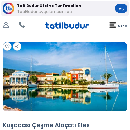
TatilBudur Otel ve Tur Fırsatları
Aç
TatilBudur uygulamasını aç
MENU
Tüm Fotoğraflar
Tüm Fotoğraflar
Kuşadası Çeşme Alaçatı Efes