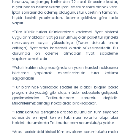
turunuzu, başlangıç tarihinden 72 saat öncesine kadar,
hiçbir neden belirtmeksizin iptal edebilmenize olanak verir.
İptal sonrasında ödemiş olduğunuz tur ücretinin tamamı,
hiçbir kesinti yapılmadan, ödeme şeklinize göre iade
yapılır.
*Tüm Kültür turları ürünlerimizde kademeli fiyat sistemi
uygulanmaktadır. Satışa sunulmuş olan paket tur içindeki
rezervasyon sayısı yükseldikçe (Turun doluluk oranı
arttıkça) fiyatlarda kademeli olarak yükselmektedir. Bu
durumda ön ödeme almadan fiyat sabitleme
yapılamamaktadır.
*Yeterli katılım oluşmadığında en yakın hareket noktasına
biletleme yapılarak misafirlerimizin tura katılımı
sağlanabilir
*Tur bitiminde varılacak saatler ile alakalı bilgiler paket
programda yazdığı gibi olup, mücbir sebeplerle gelişecek
gecikmelerden Tatilbudur.com sorumlu değildir.
Misafirlerimiz alındığı noktalarda bırakılacaktır.
*Trafik Kanunu gereğince araçta bulunulan tüm seyahat
sürecinde emniyet kemeri takılması zorunlu olup, aksi
haldeki durumlarda Tatilbudur.com sorumluluğu yoktur.
*Araç içerisindeki kişisel tüm eşyaların sorumluluğu mola