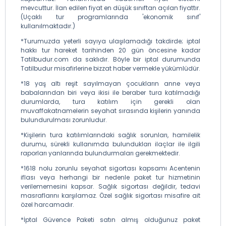
mevcuttur. İlan edilen fiyat en düşük sınıftan açılan fiyattır.
(Uçaklı tur programlarında 'ekonomik sınıf'
kullanılmaktadır.)
*Turumuzda yeterli sayıya ulaşılamadığı takdirde; iptal
hakkı tur hareket tarihinden 20 gün öncesine kadar
Tatilbudur.com da saklıdır. Böyle bir iptal durumunda
Tatilbudur misafirlerine bizzat haber vermekle yükümlüdür.
*18 yaş altı reşit sayılmayan çocukların anne veya
babalarından biri veya ikisi ile beraber tura katılmadığı
durumlarda, tura katılım için gerekli olan
muvaffakatnamelerin seyahat sırasında kişilerin yanında
bulundurulması zorunludur.
*Kişilerin tura katılımlarındaki sağlık sorunları, hamilelik
durumu, sürekli kullanımda bulundukları ilaçlar ile ilgili
raporları yanlarında bulundurmaları gerekmektedir.
*1618 nolu zorunlu seyahat sigortası kapsamı Acentenin
iflası veya herhangi bir nedenle paket tur hizmetinin
verilememesini kapsar. Sağlık sigortası değildir, tedavi
masraflarını karşılamaz. Özel sağlık sigortası misafire ait
özel harcamadır.
*İptal Güvence Paketi satın almış olduğunuz paket