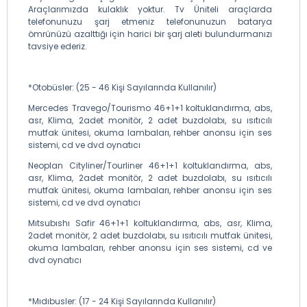
Araçlarımızda kulaklık yoktur. Tv Üniteli araçlarda
telefonunuzu şarj etmeniz telefonunuzun batarya
ömrünüzü azalttığı için harici bir şarj aleti bulundurmanızı
tavsiye ederiz.
*Otobüsler: (25 - 46 Kişi Sayılarında Kullanılır)
Mercedes Travego/Tourismo 46+1+1 koltuklandırma, abs,
asr, Klima, 2adet monitör, 2 adet buzdolabı, su ısıtıcılı
mutfak ünitesi, okuma lambaları, rehber anonsu için ses
sistemi, cd ve dvd oynatıcı
Neoplan Cityliner/Tourliner 46+1+1 koltuklandırma, abs,
asr, Klima, 2adet monitör, 2 adet buzdolabı, su ısıtıcılı
mutfak ünitesi, okuma lambaları, rehber anonsu için ses
sistemi, cd ve dvd oynatıcı
Mıtsubıshı Safir 46+1+1 koltuklandırma, abs, asr, Klima,
2adet monitör, 2 adet buzdolabı, su ısıtıcılı mutfak ünitesi,
okuma lambaları, rehber anonsu için ses sistemi, cd ve
dvd oynatıcı
*Mıdıbusler: (17 - 24 Kişi Sayılarında Kullanılır)