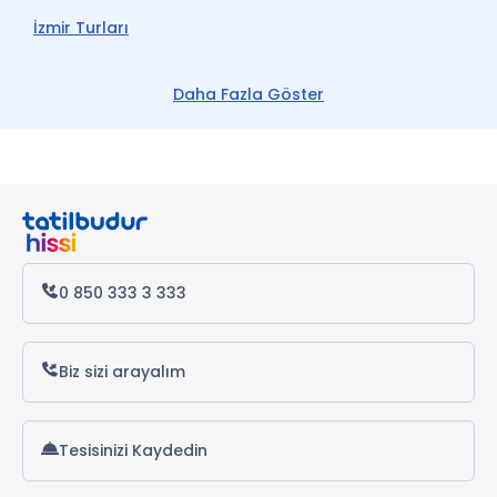
İzmir Turları
Çeşme Turları
Daha Fazla Göster
Kuşadası Turları
Alaçatı Turları
Şirince Turları
Efes Turları
0 850 333 3 333
Biz sizi arayalım
Tesisinizi Kaydedin