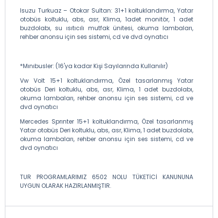
Isuzu Turkuaz – Otokar Sultan: 31+1 koltuklandırma, Yatar
otobüs koltuklu, abs, asr, Klima, 1adet monitör, 1 adet
buzdolabı, su ısıtıcılı mutfak ünitesi, okuma lambaları,
rehber anonsu için ses sistemi, cd ve dvd oynatıcı
*Mınıbusler: (16'ya kadar Kişi Sayılarında Kullanılır)
Vw Volt 15+1 koltuklandırma, Özel tasarlanmış Yatar
otobüs Deri koltuklu, abs, asr, Klima, 1 adet buzdolabı,
okuma lambaları, rehber anonsu için ses sistemi, cd ve
dvd oynatıcı
Mercedes Sprınter 15+1 koltuklandırma, Özel tasarlanmış
Yatar otobüs Deri koltuklu, abs, asr, Klima, 1 adet buzdolabı,
okuma lambaları, rehber anonsu için ses sistemi, cd ve
dvd oynatıcı
TUR PROGRAMLARIMIZ 6502 NOLU TÜKETİCİ KANUNUNA
UYGUN OLARAK HAZIRLANMIŞTIR.