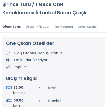
Şirince Turu / 1 Gece Otel
Konaklaması İstanbul Bursa Çıkışlı
Genel Bakış
Oteller - Fiyatlar
Tur Programı
Genel Şartlar
Gr
Öne Çıkan Özellikler
Gidiş Otobüs, Dönüş Otobüs
TatilBudur Öneriyor
Popüler
Ulaşım Bilgisi
22:00
İzmir
İstanbul
09:00
İstanbul
İzmir