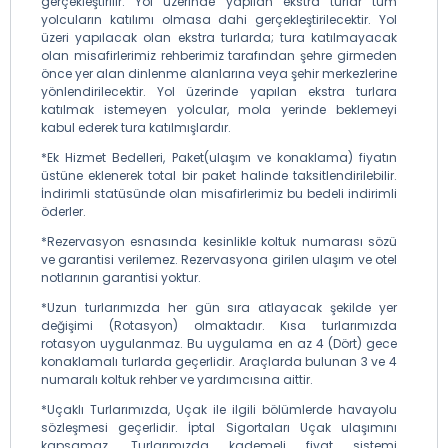
gerçekleştirilir. Yol üzerinde yapılan ekstra turlar tüm
yolcuların katılımı olmasa dahi gerçekleştirilecektir. Yol
üzeri yapılacak olan ekstra turlarda; tura katılmayacak
olan misafirlerimiz rehberimiz tarafından şehre girmeden
önce yer alan dinlenme alanlarına veya şehir merkezlerine
yönlendirilecektir. Yol üzerinde yapılan ekstra turlara
katılmak istemeyen yolcular, mola yerinde beklemeyi
kabul ederek tura katılmışlardır.
*Ek Hizmet Bedelleri, Paket(ulaşım ve konaklama) fiyatın
üstüne eklenerek total bir paket halinde taksitlendirilebilir.
İndirimli statüsünde olan misafirlerimiz bu bedeli indirimli
öderler.
*Rezervasyon esnasında kesinlikle koltuk numarası sözü
ve garantisi verilemez. Rezervasyona girilen ulaşım ve otel
notlarının garantisi yoktur.
*Uzun turlarımızda her gün sıra atlayacak şekilde yer
değişimi (Rotasyon) olmaktadır. Kısa turlarımızda
rotasyon uygulanmaz. Bu uygulama en az 4 (Dört) gece
konaklamalı turlarda geçerlidir. Araçlarda bulunan 3 ve 4
numaralı koltuk rehber ve yardımcısına aittir.
*Uçaklı Turlarımızda, Uçak ile ilgili bölümlerde havayolu
sözleşmesi geçerlidir. İptal Sigortaları Uçak ulaşımını
kapsamaz. Turlarımızda kademeli fiyat sistemi