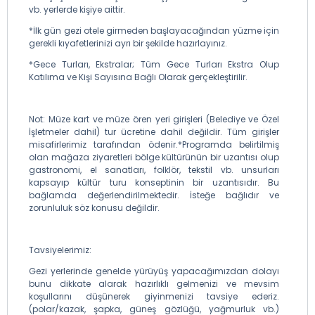
vb. yerlerde kişiye aittir.
*İlk gün gezi otele girmeden başlayacağından yüzme için
gerekli kıyafetlerinizi ayrı bir şekilde hazırlayınız.
*Gece Turları, Ekstralar; Tüm Gece Turları Ekstra Olup
Katılıma ve Kişi Sayısına Bağlı Olarak gerçekleştirilir.
Not: Müze kart ve müze ören yeri girişleri (Belediye ve Özel
İşletmeler dahil) tur ücretine dahil değildir. Tüm girişler
misafirlerimiz tarafından ödenir.*Programda belirtilmiş
olan mağaza ziyaretleri bölge kültürünün bir uzantısı olup
gastronomi, el sanatları, folklör, tekstil vb. unsurları
kapsayıp kültür turu konseptinin bir uzantısıdır. Bu
bağlamda değerlendirilmektedir. İsteğe bağlıdır ve
zorunluluk söz konusu değildir.
Tavsiyelerimiz:
Gezi yerlerinde genelde yürüyüş yapacağımızdan dolayı
bunu dikkate alarak hazırlıklı gelmenizi ve mevsim
koşullarını düşünerek giyinmenizi tavsiye ederiz.
(polar/kazak, şapka, güneş gözlüğü, yağmurluk vb.)