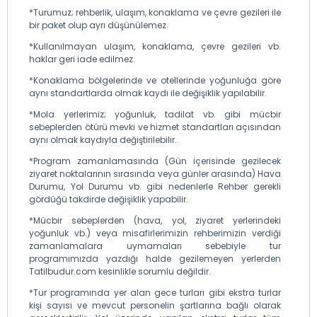
*Turumuz; rehberlik, ulaşım, konaklama ve çevre gezileri ile
bir paket olup ayrı düşünülemez.
*Kullanılmayan ulaşım, konaklama, çevre gezileri vb.
haklar geri iade edilmez.
*Konaklama bölgelerinde ve otellerinde yoğunluğa göre
aynı standartlarda olmak kaydı ile değişiklik yapılabilir.
*Mola yerlerimiz; yoğunluk, tadilat vb. gibi mücbir
sebeplerden ötürü mevki ve hizmet standartları açısından
aynı olmak kaydıyla değiştirilebilir.
*Program zamanlamasında (Gün içerisinde gezilecek
ziyaret noktalarının sırasında veya günler arasında) Hava
Durumu, Yol Durumu vb. gibi nedenlerle Rehber gerekli
gördüğü takdirde değişiklik yapabilir.
*Mücbir sebeplerden (hava, yol, ziyaret yerlerindeki
yoğunluk vb.) veya misafirlerimizin rehberimizin verdiği
zamanlamalara uymamaları sebebiyle tur
programımızda yazdığı halde gezilemeyen yerlerden
Tatilbudur.com kesinlikle sorumlu değildir.
*Tur programında yer alan gece turları gibi ekstra turlar
kişi sayısı ve mevcut personelin şartlarına bağlı olarak