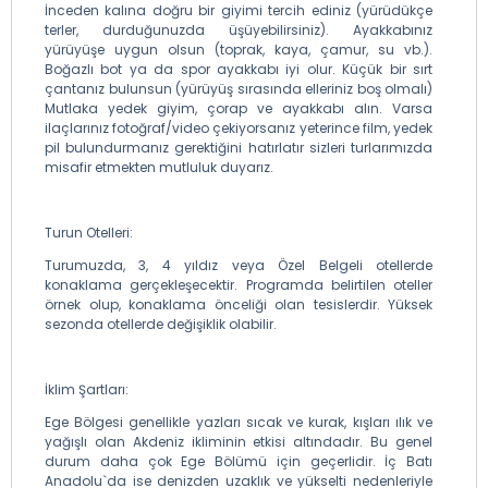
İnceden kalına doğru bir giyimi tercih ediniz (yürüdükçe
terler, durduğunuzda üşüyebilirsiniz). Ayakkabınız
yürüyüşe uygun olsun (toprak, kaya, çamur, su vb.).
Boğazlı bot ya da spor ayakkabı iyi olur. Küçük bir sırt
çantanız bulunsun (yürüyüş sırasında elleriniz boş olmalı)
Mutlaka yedek giyim, çorap ve ayakkabı alın. Varsa
ilaçlarınız fotoğraf/video çekiyorsanız yeterince film, yedek
pil bulundurmanız gerektiğini hatırlatır sizleri turlarımızda
misafir etmekten mutluluk duyarız.
Turun Otelleri:
Turumuzda, 3, 4 yıldız veya Özel Belgeli otellerde
konaklama gerçekleşecektir. Programda belirtilen oteller
örnek olup, konaklama önceliği olan tesislerdir. Yüksek
sezonda otellerde değişiklik olabilir.
İklim Şartları:
Ege Bölgesi genellikle yazları sıcak ve kurak, kışları ılık ve
yağışlı olan Akdeniz ikliminin etkisi altındadır. Bu genel
durum daha çok Ege Bölümü için geçerlidir. İç Batı
Anadolu`da ise denizden uzaklık ve yükselti nedenleriyle