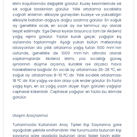
iklim koşullarında değişiklik görülür. Kuzey kesimlerinde sık
sık soğuk baskınları görülür. Yıllık ortalama sıcaklıkta
coğrafi enlemin etkisiyle güneyden kuzeye ve yüksekliğin
etkisiyle batıdan doğuya doğru azalma görülür. En soğuk
ay genellikle ocak, en sıcak ay ise temmuz ayı olarak
tespit edilmiştir. Ege Denizi kıyıları boyunca tam bir Akdeniz
yağış rejimi görülür. Yazlar kurak geçer; yağışlar kış
aylarında toplanmıştır. Aşağı yukarı bütün meteoroloji
istasyonları da yıllık ortalama yağış tutarı 500 mm`nin
üstünde, genellikle de 1000 mm`nin altında olarak
saptamışlardır. Akdeniz iklimi, yaz sıcaklığı güneş
ışınlarının düşme açısına, kuraklık ise alçalıcı hava
hareketlerine bağlıdır. En sıcak ay ortalaması 26-28 °C, en
soğuk ay ortalaması 8-10 °C dir. Yıllık sıcaklık ortalaması
18 °C dir. Kar yağışı ve don olayı çok ender görülür. En fazla
yağış kışın, en az yağış yazın düşer. Kışın görülen yağışlar
cephesel kökenlidir. Cephesel yağışlar en fazla bu iklimde
görülür.
Ulaşım Araçlarımız:
Turlarımızda Kullanılan Araç Tipleri Kişi Sayılarına göre
aşağıdaki şekilde sınıflandırılır. Her turumuzda bulunan kişi
sayısına göre aşağıda bulunan araç tipleri tayin edilir.