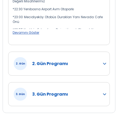
Değerli Misafirlerimiz
*22:30 Yenibosna Airport Avm Otoparkı
*23:00 Mecidiyeköy Otobüs Durakları Yanı Nevada Cafe
Önü
*23:55 Kadıköy Evlendirme Dairesi İspark Otopark Yanı
Devamını Göster
( İzmit Güzergahında Katılan Misafirlerimiz
Dönüşte İzmir - Susurluk - Bursa - Gebze
de Belirlenen Noktalarda İnmek Durumundadırlar
)
2. Gün Programı
2. Gün
3. Gün Programı
3. Gün