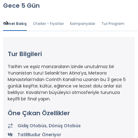
Gece 5 Gün
Genel Bakış
Oteller - Fiyatlar
Kampanyalar
Tur Programı
Gen
Tur Bilgileri
Tarihin ve eşsiz manzaraların izinde unutulmaz bir
Yunanistan turu! Selanik’ten Atina’ya, Meteora
Manastırları’ndan Corinth Kanalı’na uzanan bu 3 gece 5
günlük keşifte; kültür, eğlence ve lezzet dolu anlar sizi
bekliyor. Kavala’nın büyüleyici atmosferiyle turunuza
keyifli bir final yapın.
Öne Çıkan Özellikler
Gidiş Otobüs, Dönüş Otobüs
TatilBudur Öneriyor