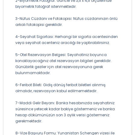
2-Biyometrik Fotoğraf: Güncel ve 3,5 x 4,5 ölçülerinde
biyometrik fotoğraf istenmektedir.
3-Nüfus Cüzdanı ve Fotokopisi: Nüfus cüzdanınızın önlü
arkalı fotokopisi gereklidir.
4-Seyahat Sigortası: Herhangi bir sigorta acentesinden
veya seyahat acenteniz aracılığı ile yaptırabilirsiniz.
5-Otel Rezervasyon Belgesi: Seyahatiniz boyunca
konaklayacağınız otel rezervasyon bilgileri gereklidir.
Günübirlik geziler için otel rezervasyonuna gerek
bulunmamaktadır.
6-Feribot Bileti: Gidiş dönüş feribot biletleri alınmış
olmalıdır, rezervasyon kabul edilmemektedir.
7-Maddi Gelir Beyanı: Banka hesabınızda seyahatiniz
süresince yetecek kadar bakiye göstermeniz ve banka
hesap dökümünüzün son 3 aylık verisi göstermeniz
gerekmektedir.
8-Vize Başvuru Formu: Yunanistan Schengen vizesi ile