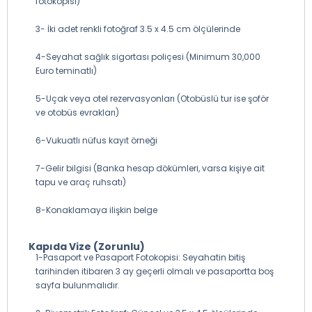
fotokopisi)
3- İki adet renkli fotoğraf 3.5 x 4.5 cm ölçülerinde
4-Seyahat sağlık sigortası poliçesi (Minimum 30,000
Euro teminatlı)
5-Uçak veya otel rezervasyonları (Otobüslü tur ise şoför
ve otobüs evrakları)
6-Vukuatlı nüfus kayıt örneği
7-Gelir bilgisi (Banka hesap dökümleri, varsa kişiye ait
tapu ve araç ruhsatı)
8-Konaklamaya ilişkin belge
Kapıda Vize (Zorunlu)
1-Pasaport ve Pasaport Fotokopisi: Seyahatin bitiş
tarihinden itibaren 3 ay geçerli olmalı ve pasaportta boş
sayfa bulunmalıdır.