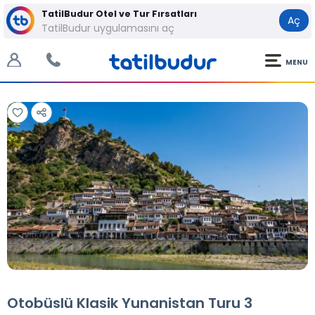
TatilBudur Otel ve Tur Fırsatları
Aç
TatilBudur uygulamasını aç
MENU
Tüm Fotoğraflar
Tüm Fotoğraflar
Otobüslü Klasik Yunanistan Turu 3