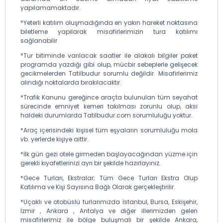
yapılamamaktadır.
*Yeterli katılım oluşmadığında en yakın hareket noktasına
biletleme yapılarak misafirlerimizin tura katılımı
sağlanabilir
*Tur bitiminde varılacak saatler ile alakalı bilgiler paket
programda yazdığı gibi olup, mücbir sebeplerle gelişecek
gecikmelerden Tatilbudur sorumlu değildir. Misafirlerimiz
alındığı noktalarda bırakılacaktır.
*Trafik Kanunu gereğince araçta bulunulan tüm seyahat
sürecinde emniyet kemeri takılması zorunlu olup, aksi
haldeki durumlarda Tatilbudur.com sorumluluğu yoktur.
*Araç içerisindeki kişisel tüm eşyaların sorumluluğu mola
vb. yerlerde kişiye aittir.
*İlk gün gezi otele girmeden başlayacağından yüzme için
gerekli kıyafetlerinizi ayrı bir şekilde hazırlayınız.
*Gece Turları, Ekstralar; Tüm Gece Turları Ekstra Olup
Katılıma ve Kişi Sayısına Bağlı Olarak gerçekleştirilir.
*Uçaklı ve otobüslü turlarımızda İstanbul, Bursa, Eskişehir,
İzmir , Ankara , Antalya ve diğer illerimizden gelen
misafirlerimiz ile bölge buluşmalı bir şekilde Ankara,