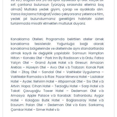
sırt çantanız bulunsun (yürüyüş sırasında elleriniz boş
olmalı) Mutlaka yedek giyim, çorap ve ayakkabı alın.
Varsa ilaçlarınız fotoğraf/video çekiyorsanız yeterince film,
yedek pil bulundurmanız gerektiğini hatırlatır sizleri
turlarımızda misafir etmekten mutluluk duyarız.
Konaklama Otelleri; Programda belirtilen oteller örnek
konaklama tesisleridir. Yoğunluğa bağlı olarak
konaklama bölgelerinde ve otellerinde aynı standartlarda
olmak kaydı ile değişiklik yapılabilir. Samsun: Hampton
Hilton – Konaks Otel – Park Inn By Radisson v.b Ordu: Fatsa
Yalçın Otel – Grand Ayzek Hotel v.b Giresun: Amazon
Aretias – Hüseyin Otel – Avcı Otel v.b Trabzon: Konak Park
Otel – Zitaş Otel – Sandal Otel – Vakfıkebir Uygulama –
Vakfıkebir Ramada v.b Rize: Pazar Minerva Hotel – Lazlakar
Hotel – Ayder; Nehirim Hotel – Altıparmak Otel – Sis Otel v.b
Artvin: Hopa; Cihan Hotel – Terzioğlu Hotel – Sarp Hotel v.b
Tokat: Çavuşoğlu Tower Hotel – Dedeman Otel v.b
Amasya: Apple Palace v.b Karabük: Safranbolu; Aygür
Hotel – Kolağası Butik Hotel – Bağlarsaray Hotel v.b
Erzurum: Palan Otel – Dedeman Otel v.b Kars: Sarkamış
Çamkar Hotel – Simer Hotel v.b