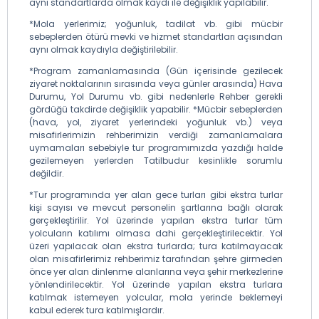
aynı standartlarda olmak kaydı ile değişiklik yapılabilir.
*Mola yerlerimiz; yoğunluk, tadilat vb. gibi mücbir
sebeplerden ötürü mevki ve hizmet standartları açısından
aynı olmak kaydıyla değiştirilebilir.
*Program zamanlamasında (Gün içerisinde gezilecek
ziyaret noktalarının sırasında veya günler arasında) Hava
Durumu, Yol Durumu vb. gibi nedenlerle Rehber gerekli
gördüğü takdirde değişiklik yapabilir. *Mücbir sebeplerden
(hava, yol, ziyaret yerlerindeki yoğunluk vb.) veya
misafirlerimizin rehberimizin verdiği zamanlamalara
uymamaları sebebiyle tur programımızda yazdığı halde
gezilemeyen yerlerden Tatilbudur kesinlikle sorumlu
değildir.
*Tur programında yer alan gece turları gibi ekstra turlar
kişi sayısı ve mevcut personelin şartlarına bağlı olarak
gerçekleştirilir. Yol üzerinde yapılan ekstra turlar tüm
yolcuların katılımı olmasa dahi gerçekleştirilecektir. Yol
üzeri yapılacak olan ekstra turlarda; tura katılmayacak
olan misafirlerimiz rehberimiz tarafından şehre girmeden
önce yer alan dinlenme alanlarına veya şehir merkezlerine
yönlendirilecektir. Yol üzerinde yapılan ekstra turlara
katılmak istemeyen yolcular, mola yerinde beklemeyi
kabul ederek tura katılmışlardır.