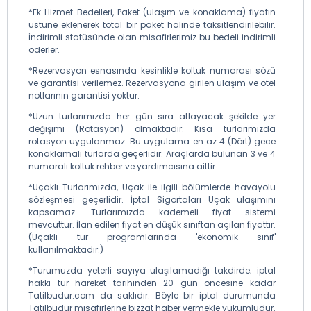
*Ek Hizmet Bedelleri, Paket (ulaşım ve konaklama) fiyatın
üstüne eklenerek total bir paket halinde taksitlendirilebilir.
İndirimli statüsünde olan misafirlerimiz bu bedeli indirimli
öderler.
*Rezervasyon esnasında kesinlikle koltuk numarası sözü
ve garantisi verilemez. Rezervasyona girilen ulaşım ve otel
notlarının garantisi yoktur.
*Uzun turlarımızda her gün sıra atlayacak şekilde yer
değişimi (Rotasyon) olmaktadır. Kısa turlarımızda
rotasyon uygulanmaz. Bu uygulama en az 4 (Dört) gece
konaklamalı turlarda geçerlidir. Araçlarda bulunan 3 ve 4
numaralı koltuk rehber ve yardımcısına aittir.
*Uçaklı Turlarımızda, Uçak ile ilgili bölümlerde havayolu
sözleşmesi geçerlidir. İptal Sigortaları Uçak ulaşımını
kapsamaz. Turlarımızda kademeli fiyat sistemi
mevcuttur. İlan edilen fiyat en düşük sınıftan açılan fiyattır.
(Uçaklı tur programlarında 'ekonomik sınıf'
kullanılmaktadır.)
*Turumuzda yeterli sayıya ulaşılamadığı takdirde; iptal
hakkı tur hareket tarihinden 20 gün öncesine kadar
Tatilbudur.com da saklıdır. Böyle bir iptal durumunda
Tatilbudur misafirlerine bizzat haber vermekle yükümlüdür.