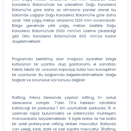
Karadeniz Bölümü'nde ise yükseltinin Doğu Karadeniz
Bölümü'ne göre daha az olmasına paralel olarak bu
bölümde yağışlar Doğu Karadeniz Bölümü'ne göre daha
azdır. Yıllık yağış miktarı ortalama 1200 mm civarındadır.
Bölge genelinde yıllık yağış miktarı özellikle Doğu
Karadeniz Bölümü'nde 2000 mm'nin üzerine çıkabildiği
gibi Orta Karadeniz Bölümü'nde 600 mm'ye kadar
düşebilmektedir.
Programda belirtilmiş olan mağaza ziyaretleri bölge
kültürünün bir uzantısı olup gastronomi, el sanatları,
folklör, tekstil vb. unsurları kapsayıp kültür turu konseptinin
bir uzantısıdır. Bu bağlamda değerlendirilmektedir. İsteğe
bağlıdır ve zorunluluk söz konusu değildir.
Rafting; Fırtına Deresinde yapılan rafting, 3+ zorluk
derecesine sahiptir. 7’den 70’e herkesin rahatlıkla
katılacağı bir parkurdur.7 km uzunluktaki parkurda, 15 in
üzerinde rapid bulunmakta ve katılımcıları muhteşem
manzaralarla büyülemektedir. 6 kişilik botlar ile her botta
bir adet profesyonel rafting rehberi mevcuttur. Botlarda
can yeleği, kask, dizlik ve özel sigorta mevcuttur. (Rafting,