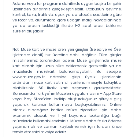
Adana veya tur programı dahilinde uygun başka bir şehir
üzerinden turlarımız gerçekleştirilebilir. Otobüsün çevirme,
kontrol, kaza, trafik vb. uçak ya da otobüs saatlerine göre
ve rötar vb. durumlara göre uçağın indiği havaalanında
ya da aracın beklediği illerde 1-2 saat arası bekleme
süreleri oluşabilir.
Not: Müze kart ve müze ören yeri girişleri (Belediye ve Özel
İşletmeler dahil) tur ücretine dahil değildir. Tüm girişler
misafirlerimiz tarafından ödenir. Müze girişlerinde müze
kart almak için uzun süre beklemeniz gerekebilir ya da
müzelerde müzekart bulunamayabilir. Bu sebeple,
www.muze.gov.tr adresine girip üyelik işlemlerinin
ardından müze kart satın al yönlendirmesiyle kolaylıkla
alabilirsiniz. 60 liralık kartı seçmeniz gerekmektedir.
Sonrasında Türkiye'nin Müzeleri uygulamasını – App Store
veya Play Store’den indirip oluşturduğunuz şifreyle giriş
yaparak kartınızı kullanmaya başlayabilirsiniz. Online
olarak alacağınız kartlar müze ziyaretleri için daha
ekonomik olacak ve 1 yıl boyunca bakanlığa bağlı
müzelerde kullanabileceksiniz. Müzede daha fazla ödeme
yapmamak ve zaman kaybetmemek için turdan önce
temin etmenizi tavsiye ederiz.