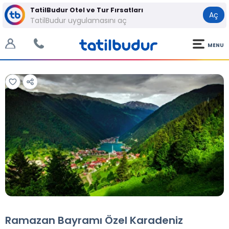
TatilBudur Otel ve Tur Fırsatları
Aç
TatilBudur uygulamasını aç
MENU
Tüm Fotoğraflar
Tüm Fotoğraflar
Ramazan Bayramı Özel Karadeniz