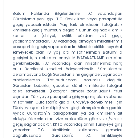
Batum Hakkında Bilgilendirme; T.C vatandaşları
Gürcistan’a yeni çipli T.C Kimlik Kartı veya pasaport ile
geçiş yapabilmektedir. Yaş fark etmeksizin fotoğrafsız
kimliklerle geçiş mümkün değildir. Bunun dışındaki kimlik
kartları ile (ehliyet, evlilik cüzdanı vs.) geçiş
yapılamamaktadır. T.C vatandaşı olmayan misafirlerimiz
pasaport ile geçiş yapacaklardır. Ailesi ile birlikte seyahat
etmeyecek olan 18 yaş altı misafirlerimizin Batum’ a
geçişleri için noterden onaylı MUVAFAKATNAME almaları
gerekmektedir. T.C vatandaşı olan misafirlerimiz harç
pulu ücretlerini kendileri ödeyeceklerdir. *Kimliklerdeki
deformasyona bağlı Gürcistan sınır geçişinde yaşanacak
problemlerden Tatilbudur.com sorumlu değildir.
Gürcistan bebekler, çocuklar dâhil kimliklerde fotoğraf
talep etmektedir. (Fotoğraf olması zorunludur.) *Yurt
dışından Türkiye'ye pasaportla giriş yapmış olan yabancı
misafirlerin Gürcistan'a gidip Türkiye'ye dönebilmesi için
Türkiye'ye çoklu (multiple) vize girişi almış olmaları gerekir.
Ayrıca Gürcistan'ın pasaportların ya da kimliklerin ait
olduğu ülkelerle olan vize protokolüne göre vizeli/vizesiz
geçiş sağlanacaktır. KKTC vatandaşlarının Türkiye'ye giriş
yaparken T.C. kimliklerini kullanarak girmeleri
doğrultusunda Gürcistan'a T.C. kimlikleriyle