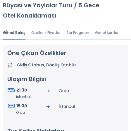
Rüyası ve Yaylalar Turu / 5 Gece
Otel Konaklaması
Genel Bakış
Oteller - Fiyatlar
Tur Programı
Genel Şartlar
Gr
Öne Çıkan Özellikler
Gidiş Otobüs, Dönüş Otobüs
Ulaşım Bilgisi
21:30
Ordu
İstanbul
15:30
İstanbul
Ordu