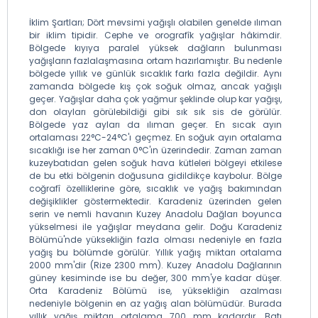
İklim Şartları; Dört mevsimi yağışlı olabilen genelde ılıman
bir iklim tipidir. Cephe ve orografîk yağışlar hâkimdir.
Bölgede kıyıya paralel yüksek dağların bulunması
yağışların fazlalaşmasına ortam hazırlamıştır. Bu nedenle
bölgede yıllık ve günlük sıcaklık farkı fazla değildir. Aynı
zamanda bölgede kış çok soğuk olmaz, ancak yağışlı
geçer. Yağışlar daha çok yağmur şeklinde olup kar yağışı,
don olayları görülebildiği gibi sık sık sis de görülür.
Bölgede yaz ayları da ılıman geçer. En sıcak ayın
ortalaması 22°C-24°C'ı geçmez. En soğuk ayın ortalama
sıcaklığı ise her zaman 0°C'ın üzerindedir. Zaman zaman
kuzeybatıdan gelen soğuk hava kütleleri bölgeyi etkilese
de bu etki bölgenin doğusuna gidildikçe kaybolur. Bölge
coğrafî özelliklerine göre, sıcaklık ve yağış bakımından
değişiklikler göstermektedir. Karadeniz üzerinden gelen
serin ve nemli havanın Kuzey Anadolu Dağları boyunca
yükselmesi ile yağışlar meydana gelir. Doğu Karadeniz
Bölümü'nde yüksekliğin fazla olması nedeniyle en fazla
yağış bu bölümde görülür. Yıllık yağış miktarı ortalama
2000 mm'dir (Rize 2300 mm). Kuzey Anadolu Dağlarının
güney kesiminde ise bu değer, 300 mm'ye kadar düşer.
Orta Karadeniz Bölümü ise, yüksekliğin azalması
nedeniyle bölgenin en az yağış alan bölümüdür. Burada
yıllık yağış miktarı ortalama 700 mm kadardır. Batı