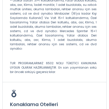
– Otokar Sultan: 31+1 koltuklandırma, Yatar otobüs koltuklu,
abs, asr, Klima, 1adet monitör, 1 adet buzdolabı, su ısıtıcılı
mutfak ünitesi, okuma lambaları, rehber anonsu için ses
sistemi, cd ve dvd oynatıcı Minibüsler: (16'ya kadar Kişi
Sayılarında Kullanılır) Vw Volt 15+1 koltuklandırma, Özel
tasarlanmış Yatar otobüs Deri koltuklu, abs, asr, Klima, 1
adet buzdolabı, okuma lambaları, rehber anonsu için ses
sistemi, cd ve dvd oynatıcı Mercedes Sprınter 15+1
koltuklandırma, Özel tasarlanmış Yatar otobüs Deri
koltuklu, abs, asr, Klima, 1 adet buzdolabı, okuma
lambaları, rehber anonsu için ses sistemi, cd ve dvd
oynatıcı
TUR PROGRAMLARIMIZ 6502 NOLU TÜKETİCİ KANUNUNA
UYGUN OLARAK HAZIRLANMIŞTIR. En son yayımlanan sirkü
bir önceki sirküyü geçersiz kılar.
Konaklama Otelleri