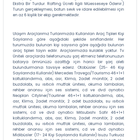
Ekstra Bir Turdur. Rafting Ücreti İlgili Müesseseye Ödenir.)
Turun gerçekleşmesi, botun sevk ve idare edilebilmesi için
en az 6 kişilik bir ekip gerekmektedir.
Ulaşım Araçlarımız Turlarımızda Kullanılan Araç Tipleri Kişi
Sayılarına göre aşağıdaki şekilde sınıflandırılır. Her
turumuzda bulunan kişi sayısına göre aşağıda bulunan
araç tipleri tayin edilir. Araçlarımızda kulaklık yoktur. Tv
Üniteli araçlarda telefonunuzu şarj etmeniz telefonunuzun
batarya ömrünüzü azalttığı için harici bir şarj aleti
bulundurmanızı tavsiye ederiz. Otobüsler: (25- 46 Kişi
Sayılarında Kullanılır) Mercedes Travego/Tourismo 46+1+1
koltuklandırma, abs, asr, Klima, 2adet monitör, 2 adet
buzdolabı, su ısıtıcılı mutfak ünitesi, okuma lambaları,
rehber anonsu için ses sistemi, cd ve dvd oynatıcı
Neoplan Cityliner/Tourliner 46+1+1 koltuklandırma, abs,
asr, Klima, 2adet monitör, 2 adet buzdolabı, su ısıtıcılı
mutfak ünitesi, okuma lambaları, rehber anonsu için ses
sistemi, cd ve dvd oynatıcı Mıtsubıshı Safir 46+1+1
koltuklandırma, abs, asr, Klima, 2adet monitör, 2 adet
buzdolabı, su ısıtıcılı mutfak ünitesi, okuma lambaları,
rehber anonsu için ses sistemi, cd ve dvd oynatıcı
Mİdibüsler: (17- 24 Kişi Sayılarında Kullanılır) Isuzu Turkuaz