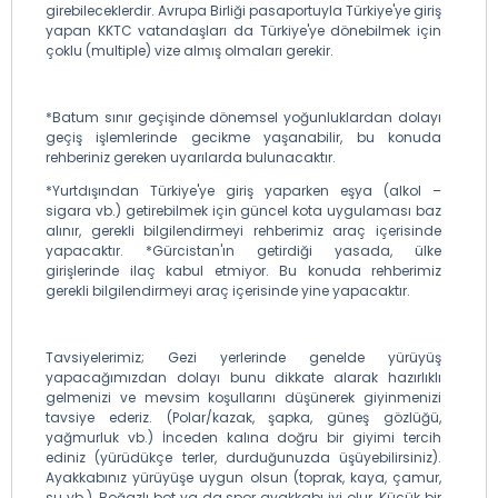
girebileceklerdir. Avrupa Birliği pasaportuyla Türkiye'ye giriş
yapan KKTC vatandaşları da Türkiye'ye dönebilmek için
çoklu (multiple) vize almış olmaları gerekir.
*Batum sınır geçişinde dönemsel yoğunluklardan dolayı
geçiş işlemlerinde gecikme yaşanabilir, bu konuda
rehberiniz gereken uyarılarda bulunacaktır.
*Yurtdışından Türkiye'ye giriş yaparken eşya (alkol –
sigara vb.) getirebilmek için güncel kota uygulaması baz
alınır, gerekli bilgilendirmeyi rehberimiz araç içerisinde
yapacaktır. *Gürcistan'ın getirdiği yasada, ülke
girişlerinde ilaç kabul etmiyor. Bu konuda rehberimiz
gerekli bilgilendirmeyi araç içerisinde yine yapacaktır.
Tavsiyelerimiz; Gezi yerlerinde genelde yürüyüş
yapacağımızdan dolayı bunu dikkate alarak hazırlıklı
gelmenizi ve mevsim koşullarını düşünerek giyinmenizi
tavsiye ederiz. (Polar/kazak, şapka, güneş gözlüğü,
yağmurluk vb.) İnceden kalına doğru bir giyimi tercih
ediniz (yürüdükçe terler, durduğunuzda üşüyebilirsiniz).
Ayakkabınız yürüyüşe uygun olsun (toprak, kaya, çamur,
su vb.). Boğazlı bot ya da spor ayakkabı iyi olur. Küçük bir