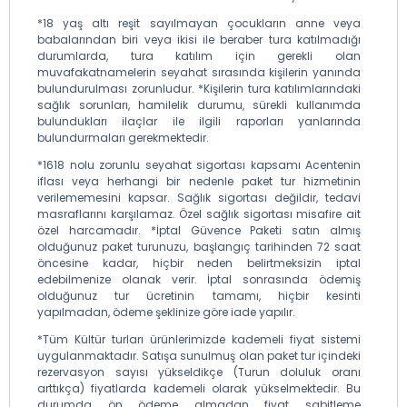
*18 yaş altı reşit sayılmayan çocukların anne veya
babalarından biri veya ikisi ile beraber tura katılmadığı
durumlarda, tura katılım için gerekli olan
muvafakatnamelerin seyahat sırasında kişilerin yanında
bulundurulması zorunludur. *Kişilerin tura katılımlarındaki
sağlık sorunları, hamilelik durumu, sürekli kullanımda
bulundukları ilaçlar ile ilgili raporları yanlarında
bulundurmaları gerekmektedir.
*1618 nolu zorunlu seyahat sigortası kapsamı Acentenin
iflası veya herhangi bir nedenle paket tur hizmetinin
verilememesini kapsar. Sağlık sigortası değildir, tedavi
masraflarını karşılamaz. Özel sağlık sigortası misafire ait
özel harcamadır. *İptal Güvence Paketi satın almış
olduğunuz paket turunuzu, başlangıç tarihinden 72 saat
öncesine kadar, hiçbir neden belirtmeksizin iptal
edebilmenize olanak verir. İptal sonrasında ödemiş
olduğunuz tur ücretinin tamamı, hiçbir kesinti
yapılmadan, ödeme şeklinize göre iade yapılır.
*Tüm Kültür turları ürünlerimizde kademeli fiyat sistemi
uygulanmaktadır. Satışa sunulmuş olan paket tur içindeki
rezervasyon sayısı yükseldikçe (Turun doluluk oranı
arttıkça) fiyatlarda kademeli olarak yükselmektedir. Bu
durumda ön ödeme almadan fiyat sabitleme