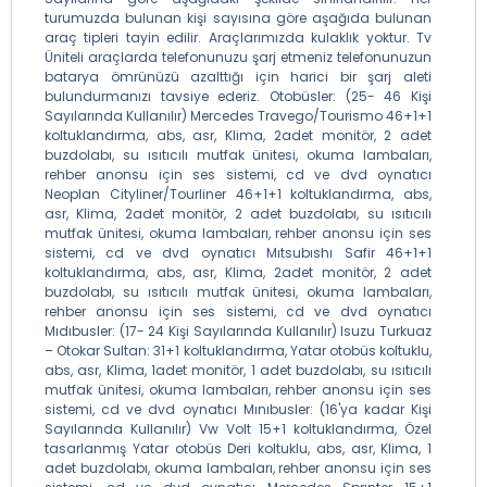
turumuzda bulunan kişi sayısına göre aşağıda bulunan
araç tipleri tayin edilir. Araçlarımızda kulaklık yoktur. Tv
Üniteli araçlarda telefonunuzu şarj etmeniz telefonunuzun
batarya ömrünüzü azalttığı için harici bir şarj aleti
bulundurmanızı tavsiye ederiz. Otobüsler: (25- 46 Kişi
Sayılarında Kullanılır) Mercedes Travego/Tourismo 46+1+1
koltuklandırma, abs, asr, Klima, 2adet monitör, 2 adet
buzdolabı, su ısıtıcılı mutfak ünitesi, okuma lambaları,
rehber anonsu için ses sistemi, cd ve dvd oynatıcı
Neoplan Cityliner/Tourliner 46+1+1 koltuklandırma, abs,
asr, Klima, 2adet monitör, 2 adet buzdolabı, su ısıtıcılı
mutfak ünitesi, okuma lambaları, rehber anonsu için ses
sistemi, cd ve dvd oynatıcı Mıtsubıshı Safir 46+1+1
koltuklandırma, abs, asr, Klima, 2adet monitör, 2 adet
buzdolabı, su ısıtıcılı mutfak ünitesi, okuma lambaları,
rehber anonsu için ses sistemi, cd ve dvd oynatıcı
Mıdıbusler: (17- 24 Kişi Sayılarında Kullanılır) Isuzu Turkuaz
– Otokar Sultan: 31+1 koltuklandırma, Yatar otobüs koltuklu,
abs, asr, Klima, 1adet monitör, 1 adet buzdolabı, su ısıtıcılı
mutfak ünitesi, okuma lambaları, rehber anonsu için ses
sistemi, cd ve dvd oynatıcı Mınıbusler: (16'ya kadar Kişi
Sayılarında Kullanılır) Vw Volt 15+1 koltuklandırma, Özel
tasarlanmış Yatar otobüs Deri koltuklu, abs, asr, Klima, 1
adet buzdolabı, okuma lambaları, rehber anonsu için ses