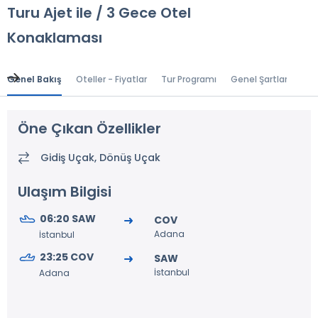
Turu Ajet ile / 3 Gece Otel
Konaklaması
Genel Bakış
Oteller - Fiyatlar
Tur Programı
Genel Şartlar
Gr
Öne Çıkan Özellikler
Gidiş Uçak, Dönüş Uçak
Ulaşım Bilgisi
06:20 SAW
COV
Adana
İstanbul
23:25 COV
SAW
İstanbul
Adana