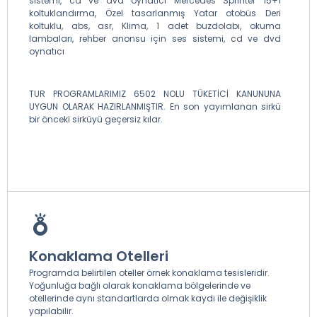
sistemi, cd ve dvd oynatıcı Mercedes Sprınter 15+1
koltuklandırma, Özel tasarlanmış Yatar otobüs Deri
koltuklu, abs, asr, Klima, 1 adet buzdolabı, okuma
lambaları, rehber anonsu için ses sistemi, cd ve dvd
oynatıcı
TUR PROGRAMLARIMIZ 6502 NOLU TÜKETİCİ KANUNUNA
UYGUN OLARAK HAZIRLANMIŞTIR. En son yayımlanan sirkü
bir önceki sirküyü geçersiz kılar.
Konaklama Otelleri
Programda belirtilen oteller örnek konaklama tesisleridir.
Yoğunluğa bağlı olarak konaklama bölgelerinde ve
otellerinde aynı standartlarda olmak kaydı ile değişiklik
yapılabilir.