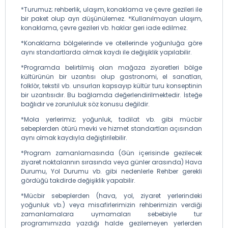
*Turumuz; rehberlik, ulaşım, konaklama ve çevre gezileri ile
bir paket olup ayrı düşünülemez. *Kullanılmayan ulaşım,
konaklama, çevre gezileri vb. haklar geri iade edilmez.
*Konaklama bölgelerinde ve otellerinde yoğunluğa göre
aynı standartlarda olmak kaydı ile değişiklik yapılabilir.
*Programda belirtilmiş olan mağaza ziyaretleri bölge
kültürünün bir uzantısı olup gastronomi, el sanatları,
folklör, tekstil vb. unsurları kapsayıp kültür turu konseptinin
bir uzantısıdır. Bu bağlamda değerlendirilmektedir. İsteğe
bağlıdır ve zorunluluk söz konusu değildir.
*Mola yerlerimiz; yoğunluk, tadilat vb. gibi mücbir
sebeplerden ötürü mevki ve hizmet standartları açısından
aynı olmak kaydıyla değiştirilebilir.
*Program zamanlamasında (Gün içerisinde gezilecek
ziyaret noktalarının sırasında veya günler arasında) Hava
Durumu, Yol Durumu vb. gibi nedenlerle Rehber gerekli
gördüğü takdirde değişiklik yapabilir.
*Mücbir sebeplerden (hava, yol, ziyaret yerlerindeki
yoğunluk vb.) veya misafirlerimizin rehberimizin verdiği
zamanlamalara uymamaları sebebiyle tur
programımızda yazdığı halde gezilemeyen yerlerden