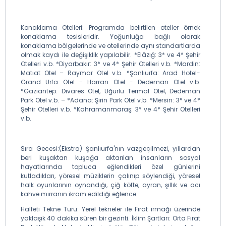
Konaklama Otelleri: Programda belirtilen oteller örnek
konaklama tesisleridir. Yoğunluğa bağlı olarak
konaklama bölgelerinde ve otellerinde aynı standartlarda
olmak kaydı ile değişiklik yapılabilir. *Elâzığ: 3* ve 4* Şehir
Otelleri v.b. *Diyarbakır: 3* ve 4* Şehir Otelleri v.b. *Mardin:
Matiat Otel – Raymar Otel v.b. *Şanlıurfa: Arad Hotel-
Grand Urfa Otel - Harran Otel - Dedeman Otel v.b.
*Gaziantep: Divares Otel, Uğurlu Termal Otel, Dedeman
Park Otel v.b. – *Adana: Şirin Park Otel v.b. *Mersin: 3* ve 4*
Şehir Otelleri v.b. *Kahramanmaraş: 3* ve 4* Şehir Otelleri
v.b.
Sıra Gecesi:(Ekstra) Şanlıurfa'nın vazgeçilmezi, yıllardan
beri kuşaktan kuşağa aktarılan insanların sosyal
hayatlarında topluca eğlendikleri özel günlerini
kutladıkları, yöresel müziklerin çalınıp söylendiği, yöresel
halk oyunlarının oynandığı, çiğ köfte, ayran, şıllık ve acı
kahve mırranın ikram edildiği eğlence
Halfeti Tekne Turu: Yerel tekneler ile Fırat ırmağı üzerinde
yaklaşık 40 dakika süren bir gezinti. İklim Şartları: Orta Fırat