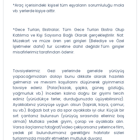
*Araç içerisindeki kişisel tüm eşyaların sorumluluğu mola
vb. yerlerde kişiye aittir.
*Gece Turları, Ekstralar; Tüm Gece Turları Ekstra Olup
Katılıma ve Kişi Sayısına Bağlı Olarak gerçekleştirilir. Not:
Müzekart ve müze ören yeri girişleri (Belediye ve Özel
İşletmeler dahil) tur ücretine dahil değildir.Tüm girişler
misafirlerimiz tarafından ödenir.
Tavsiyelerimiz: Gezi yerlerinde genelde yürüyüş
yapacağımızdan dolayı bunu dikkate alarak hazırlıklı
gelmenizi ve mevsim koşullarını düşünerek giyinmenizi
tavsiye ederiz. (Polar/kazak, şapka, güneş gözlüğü,
yağmurluk vb.) İnceden kalına doğru bir giyimi tercih
ediniz (yürüdükçe terler, durduğunuzda üşüyebilirsiniz).
Ayakkabınız yürüyüşe uygun olsun (toprak, kaya, çamur,
su vb.). Boğazlı bot ya da spor ayakkabı iyi olur. Küçük bir
sırt çantanız bulunsun (yürüyüş sırasında elleriniz boş
olmalı) Mutlaka yedek giyim, çorap ve ayakkabı alın.
Varsa ilaçlarınız fotoğraf/video çekiyorsanız yeterince film,
yedek pil bulundurmanız gerektiğini hatırlatır sizleri
turlarımızda misafir etmekten mutluluk duyarız.