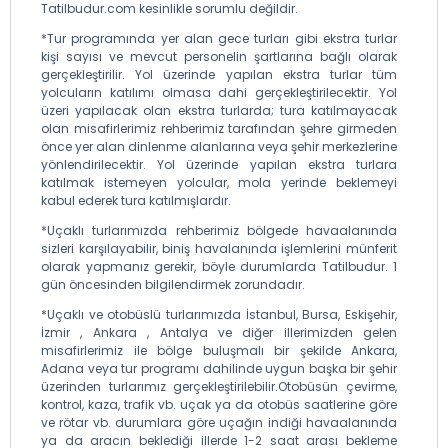
Tatilbudur.com kesinlikle sorumlu değildir.
*Tur programında yer alan gece turları gibi ekstra turlar
kişi sayısı ve mevcut personelin şartlarına bağlı olarak
gerçekleştirilir. Yol üzerinde yapılan ekstra turlar tüm
yolcuların katılımı olmasa dahi gerçekleştirilecektir. Yol
üzeri yapılacak olan ekstra turlarda; tura katılmayacak
olan misafirlerimiz rehberimiz tarafından şehre girmeden
önce yer alan dinlenme alanlarına veya şehir merkezlerine
yönlendirilecektir. Yol üzerinde yapılan ekstra turlara
katılmak istemeyen yolcular, mola yerinde beklemeyi
kabul ederek tura katılmışlardır.
*Uçaklı turlarımızda rehberimiz bölgede havaalanında
sizleri karşılayabilir, biniş havalanında işlemlerini münferit
olarak yapmanız gerekir, böyle durumlarda Tatilbudur. 1
gün öncesinden bilgilendirmek zorundadır.
*Uçaklı ve otobüslü turlarımızda İstanbul, Bursa, Eskişehir,
İzmir , Ankara , Antalya ve diğer illerimizden gelen
misafirlerimiz ile bölge buluşmalı bir şekilde Ankara,
Adana veya tur programı dahilinde uygun başka bir şehir
üzerinden turlarımız gerçekleştirilebilir.Otobüsün çevirme,
kontrol, kaza, trafik vb. uçak ya da otobüs saatlerine göre
ve rötar vb. durumlara göre uçağın indiği havaalanında
ya da aracın beklediği illerde 1-2 saat arası bekleme