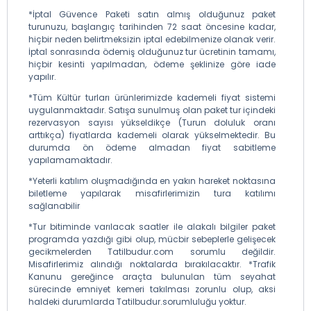
*İptal Güvence Paketi satın almış olduğunuz paket
turunuzu, başlangıç tarihinden 72 saat öncesine kadar,
hiçbir neden belirtmeksizin iptal edebilmenize olanak verir.
İptal sonrasında ödemiş olduğunuz tur ücretinin tamamı,
hiçbir kesinti yapılmadan, ödeme şeklinize göre iade
yapılır.
*Tüm Kültür turları ürünlerimizde kademeli fiyat sistemi
uygulanmaktadır. Satışa sunulmuş olan paket tur içindeki
rezervasyon sayısı yükseldikçe (Turun doluluk oranı
arttıkça) fiyatlarda kademeli olarak yükselmektedir. Bu
durumda ön ödeme almadan fiyat sabitleme
yapılamamaktadır.
*Yeterli katılım oluşmadığında en yakın hareket noktasına
biletleme yapılarak misafirlerimizin tura katılımı
sağlanabilir
*Tur bitiminde varılacak saatler ile alakalı bilgiler paket
programda yazdığı gibi olup, mücbir sebeplerle gelişecek
gecikmelerden Tatilbudur.com sorumlu değildir.
Misafirlerimiz alındığı noktalarda bırakılacaktır. *Trafik
Kanunu gereğince araçta bulunulan tüm seyahat
sürecinde emniyet kemeri takılması zorunlu olup, aksi
haldeki durumlarda Tatilbudur.sorumluluğu yoktur.