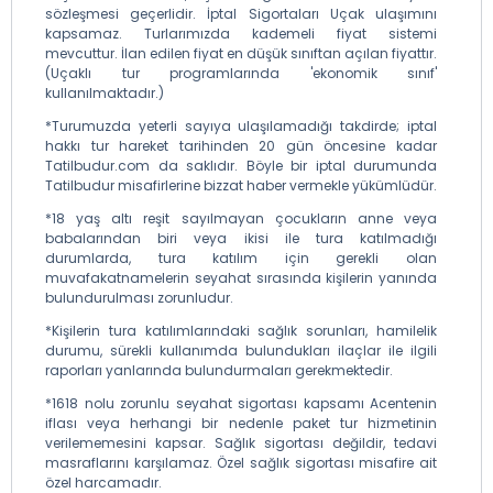
sözleşmesi geçerlidir. İptal Sigortaları Uçak ulaşımını
kapsamaz. Turlarımızda kademeli fiyat sistemi
mevcuttur. İlan edilen fiyat en düşük sınıftan açılan fiyattır.
(Uçaklı tur programlarında 'ekonomik sınıf'
kullanılmaktadır.)
*Turumuzda yeterli sayıya ulaşılamadığı takdirde; iptal
hakkı tur hareket tarihinden 20 gün öncesine kadar
Tatilbudur.com da saklıdır. Böyle bir iptal durumunda
Tatilbudur misafirlerine bizzat haber vermekle yükümlüdür.
*18 yaş altı reşit sayılmayan çocukların anne veya
babalarından biri veya ikisi ile tura katılmadığı
durumlarda, tura katılım için gerekli olan
muvafakatnamelerin seyahat sırasında kişilerin yanında
bulundurulması zorunludur.
*Kişilerin tura katılımlarındaki sağlık sorunları, hamilelik
durumu, sürekli kullanımda bulundukları ilaçlar ile ilgili
raporları yanlarında bulundurmaları gerekmektedir.
*1618 nolu zorunlu seyahat sigortası kapsamı Acentenin
iflası veya herhangi bir nedenle paket tur hizmetinin
verilememesini kapsar. Sağlık sigortası değildir, tedavi
masraflarını karşılamaz. Özel sağlık sigortası misafire ait
özel harcamadır.