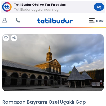
TatilBudur Otel ve Tur Fırsatları
Aç
TatilBudur uygulamasını aç
MENU
Tüm Fotoğraflar
Tüm Fotoğraflar
Ramazan Bayramı Özel Uçaklı Gap