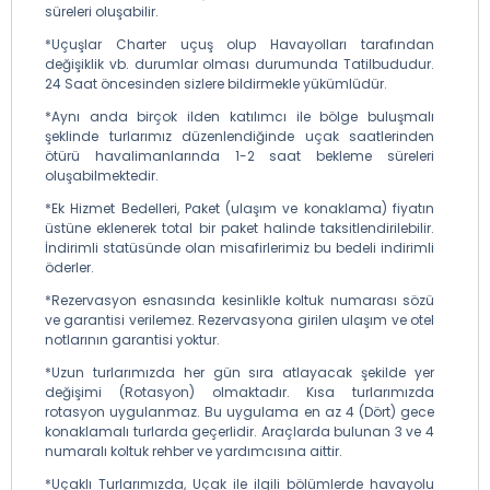
süreleri oluşabilir.
*Uçuşlar Charter uçuş olup Havayolları tarafından
değişiklik vb. durumlar olması durumunda Tatilbududur.
24 Saat öncesinden sizlere bildirmekle yükümlüdür.
*Aynı anda birçok ilden katılımcı ile bölge buluşmalı
şeklinde turlarımız düzenlendiğinde uçak saatlerinden
ötürü havalimanlarında 1-2 saat bekleme süreleri
oluşabilmektedir.
*Ek Hizmet Bedelleri, Paket (ulaşım ve konaklama) fiyatın
üstüne eklenerek total bir paket halinde taksitlendirilebilir.
İndirimli statüsünde olan misafirlerimiz bu bedeli indirimli
öderler.
*Rezervasyon esnasında kesinlikle koltuk numarası sözü
ve garantisi verilemez. Rezervasyona girilen ulaşım ve otel
notlarının garantisi yoktur.
*Uzun turlarımızda her gün sıra atlayacak şekilde yer
değişimi (Rotasyon) olmaktadır. Kısa turlarımızda
rotasyon uygulanmaz. Bu uygulama en az 4 (Dört) gece
konaklamalı turlarda geçerlidir. Araçlarda bulunan 3 ve 4
numaralı koltuk rehber ve yardımcısına aittir.
*Uçaklı Turlarımızda, Uçak ile ilgili bölümlerde havayolu