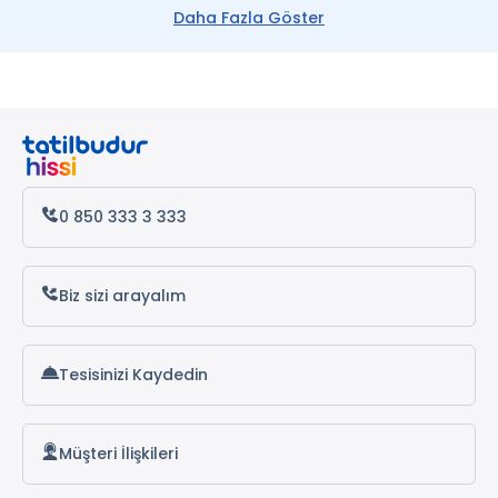
Daha Fazla Göster
Balkan Turları
Belgrad Turları
Saraybosna Turları
Üsküp Turları
0 850 333 3 333
Ohrid Turları
Priştine Turları
Biz sizi arayalım
Tesisinizi Kaydedin
Müşteri İlişkileri