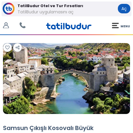
TatilBudur Otel ve Tur Fırsatları
Aç
TatilBudur uygulamasını aç
MENU
Tüm Fotoğraflar
Tüm Fotoğraflar
Samsun Çıkışlı Kosovalı Büyük