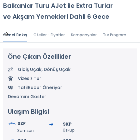
Balkanlar Turu AJet ile Extra Turlar
ve Akşam Yemekleri Dahil 6 Gece
Genel Bakış
Oteller - Fiyatlar
Kampanyalar
Tur Programı
Gen
Öne Çıkan Özellikler
Gidiş Uçak, Dönüş Uçak
Vizesiz Tur
TatilBudur Öneriyor
Devamını Göster
Ulaşım Bilgisi
SZF
SKP
Üsküp
Samsun