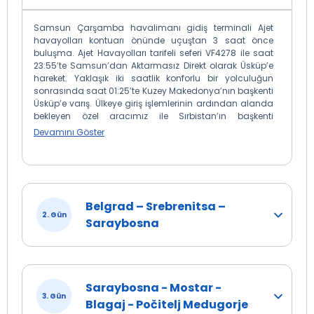
Samsun Çarşamba havalimanı gidiş terminali Ajet
havayolları kontuarı önünde uçuştan 3 saat önce
buluşma. Ajet Havayolları tarifeli seferi VF4278 ile saat
23:55’te Samsun’dan Aktarmasız Direkt olarak Üsküp’e
hareket. Yaklaşık iki saatlik konforlu bir yolculuğun
sonrasında saat 01:25’te Kuzey Makedonya’nın başkenti
Üsküp’e varış. Ülkeye giriş işlemlerinin ardından alanda
bekleyen özel aracımız ile Sırbistan’ın başkenti
Belgrad’a doğru keyifli bir yolculuğa başlıyoruz. Tarih
Devamını Göster
boyunca Balkanlar’ın en önemli kültürel ve stratejik
merkezlerinden biri olan Belgrad, bugün de canlılığı,
hareketliliği ve tarihi dokusuyla dikkat çekiyor. Bu
büyüleyici şehirde, Osmanlı ve Avrupa kültürlerinin
kesişim noktasını keşfetme fırsatını yakalayacağız.
Belgrad – Srebrenitsa –
Belgrad’a varışımızın ardından, şehrin tüm ihtişamını
2. Gün
keşfedeceğimiz panoramik bir şehir turu başlıyor.
Saraybosna
Burada, tarihi atmosferi hissedebilir ve Belgrad'ın
geçmişiyle günümüzü bir araya getiren dokusunu
keşfedebilirsiniz. Ardından, şehrin en etkileyici
noktalarından biri olan Sava Nehri'nin Tuna Nehri'ne
kavuştuğu noktaya gidiyoruz. Bu eşsiz manzarada,
Saraybosna - Mostar -
tarih boyunca pek çok kez fetih ve zaferin odak noktası
3. Gün
Blagaj - Počitelj Medugorje
olmuş olan bu bölgeyi keşfetmek büyük bir keyif olacak.