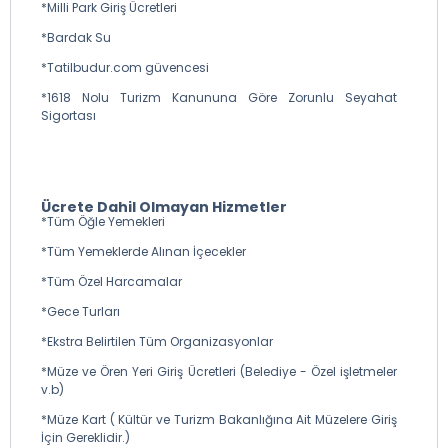
*Milli Park Giriş Ücretleri
*Bardak Su
*Tatilbudur.com güvencesi
*1618 Nolu Turizm Kanununa Göre Zorunlu Seyahat
Sigortası
Ücrete Dahil Olmayan Hizmetler
*Tüm Öğle Yemekleri
*Tüm Yemeklerde Alınan İçecekler
*Tüm Özel Harcamalar
*Gece Turları
*Ekstra Belirtilen Tüm Organizasyonlar
*Müze ve Ören Yeri Giriş Ücretleri (Belediye - Özel işletmeler
v.b)
*Müze Kart ( Kültür ve Turizm Bakanlığına Ait Müzelere Giriş
İçin Gereklidir.)