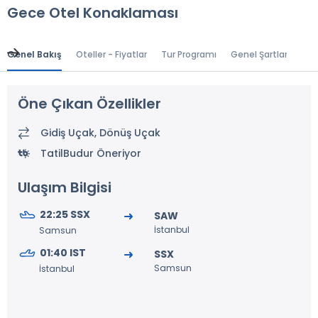
Gece Otel Konaklaması
Genel Bakış
Oteller - Fiyatlar
Tur Programı
Genel Şartlar
Gr
Öne Çıkan Özellikler
Gidiş Uçak, Dönüş Uçak
TatilBudur Öneriyor
Ulaşım Bilgisi
22:25 SSX
SAW
İstanbul
Samsun
01:40 IST
SSX
Samsun
İstanbul