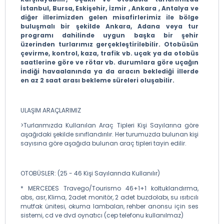
İstanbul, Bursa, Eskişehir, İzmir , Ankara , Antalya ve
diğer illerimizden gelen misafirlerimiz ile bölge
buluşmalı bir şekilde Ankara, Adana veya tur
programı dahilinde uygun başka bir şehir
üzerinden turlarımız gerçekleştirilebilir. Otobüsün
çevirme, kontrol, kaza, trafik vb. uçak ya da otobüs
saatlerine göre ve rötar vb. durumlara göre uçağın
indiği havaalanında ya da aracın beklediği illerde
en az 2 saat arası bekleme süreleri oluşabilir.
ULAŞIM ARAÇLARIMIZ
>Turlarımızda Kullanılan Araç Tipleri Kişi Sayılarına göre
aşağıdaki şekilde sınıflandırılır. Her turumuzda bulunan kişi
sayısına göre aşağıda bulunan araç tipleri tayin edilir.
OTOBÜSLER: (25 - 46 Kişi Sayılarında Kullanılır)
* MERCEDES Travego/Tourismo 46+1+1 koltuklandırma,
abs, asr, Klima, 2adet monitör, 2 adet buzdolabı, su ısıtıcılı
mutfak ünitesi, okuma lambaları, rehber anonsu için ses
sistemi, cd ve dvd oynatıcı (cep telefonu kullanılmaz)