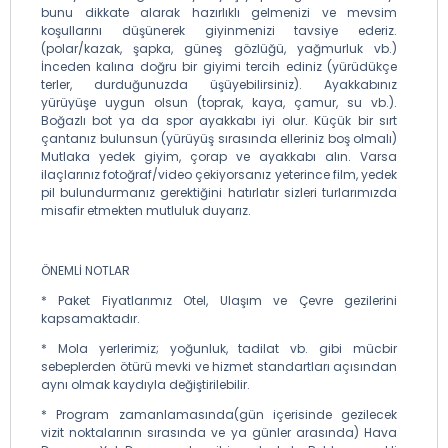
bunu dikkate alarak hazırlıklı gelmenizi ve mevsim
koşullarını düşünerek giyinmenizi tavsiye ederiz.
(polar/kazak, şapka, güneş gözlüğü, yağmurluk vb.)
İnceden kalına doğru bir giyimi tercih ediniz (yürüdükçe
terler, durduğunuzda üşüyebilirsiniz). Ayakkabınız
yürüyüşe uygun olsun (toprak, kaya, çamur, su vb.).
Boğazlı bot ya da spor ayakkabı iyi olur. Küçük bir sırt
çantanız bulunsun (yürüyüş sırasında elleriniz boş olmalı)
Mutlaka yedek giyim, çorap ve ayakkabı alın. Varsa
ilaçlarınız fotoğraf/video çekiyorsanız yeterince film, yedek
pil bulundurmanız gerektiğini hatırlatır sizleri turlarımızda
misafir etmekten mutluluk duyarız.
ÖNEMLİ NOTLAR
* Paket Fiyatlarımız Otel, Ulaşım ve Çevre gezilerini
kapsamaktadır.
* Mola yerlerimiz; yoğunluk, tadilat vb. gibi mücbir
sebeplerden ötürü mevki ve hizmet standartları açısından
aynı olmak kaydıyla değiştirilebilir.
* Program zamanlamasında(gün içerisinde gezilecek
vizit noktalarının sırasında ve ya günler arasında) Hava