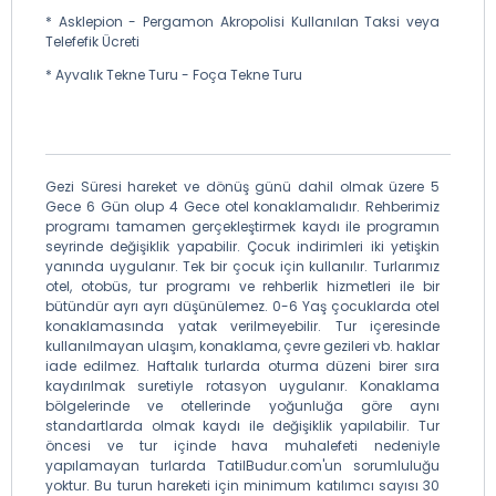
* Asklepion - Pergamon Akropolisi Kullanılan Taksi veya
Telefefik Ücreti
* Ayvalık Tekne Turu - Foça Tekne Turu
Gezi Süresi hareket ve dönüş günü dahil olmak üzere 5
Gece 6 Gün olup 4 Gece otel konaklamalıdır. Rehberimiz
programı tamamen gerçekleştirmek kaydı ile programın
seyrinde değişiklik yapabilir. Çocuk indirimleri iki yetişkin
yanında uygulanır. Tek bir çocuk için kullanılır. Turlarımız
otel, otobüs, tur programı ve rehberlik hizmetleri ile bir
bütündür ayrı ayrı düşünülemez. 0-6 Yaş çocuklarda otel
konaklamasında yatak verilmeyebilir. Tur içeresinde
kullanılmayan ulaşım, konaklama, çevre gezileri vb. haklar
iade edilmez. Haftalık turlarda oturma düzeni birer sıra
kaydırılmak suretiyle rotasyon uygulanır. Konaklama
bölgelerinde ve otellerinde yoğunluğa göre aynı
standartlarda olmak kaydı ile değişiklik yapılabilir. Tur
öncesi ve tur içinde hava muhalefeti nedeniyle
yapılamayan turlarda TatilBudur.com'un sorumluluğu
yoktur. Bu turun hareketi için minimum katılımcı sayısı 30