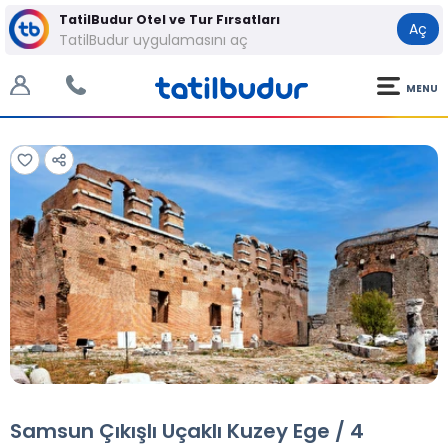
TatilBudur Otel ve Tur Fırsatları
Aç
TatilBudur uygulamasını aç
MENU
Tüm Fotoğraflar
Tüm Fotoğraflar
Samsun Çıkışlı Uçaklı Kuzey Ege / 4