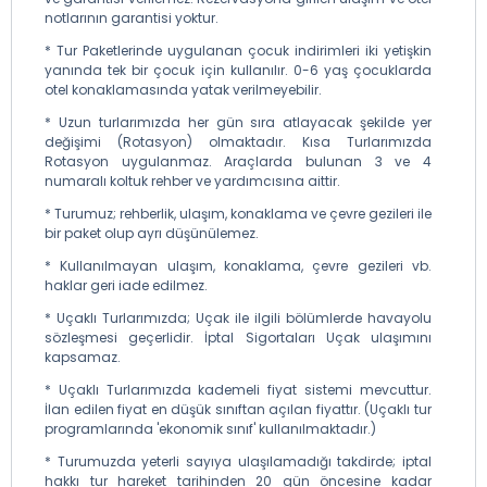
notlarının garantisi yoktur.
* Tur Paketlerinde uygulanan çocuk indirimleri iki yetişkin
yanında tek bir çocuk için kullanılır. 0-6 yaş çocuklarda
otel konaklamasında yatak verilmeyebilir.
* Uzun turlarımızda her gün sıra atlayacak şekilde yer
değişimi (Rotasyon) olmaktadır. Kısa Turlarımızda
Rotasyon uygulanmaz. Araçlarda bulunan 3 ve 4
numaralı koltuk rehber ve yardımcısına aittir.
* Turumuz; rehberlik, ulaşım, konaklama ve çevre gezileri ile
bir paket olup ayrı düşünülemez.
* Kullanılmayan ulaşım, konaklama, çevre gezileri vb.
haklar geri iade edilmez.
* Uçaklı Turlarımızda; Uçak ile ilgili bölümlerde havayolu
sözleşmesi geçerlidir. İptal Sigortaları Uçak ulaşımını
kapsamaz.
* Uçaklı Turlarımızda kademeli fiyat sistemi mevcuttur.
İlan edilen fiyat en düşük sınıftan açılan fiyattır. (Uçaklı tur
programlarında 'ekonomik sınıf' kullanılmaktadır.)
* Turumuzda yeterli sayıya ulaşılamadığı takdirde; iptal
hakkı tur hareket tarihinden 20 gün öncesine kadar