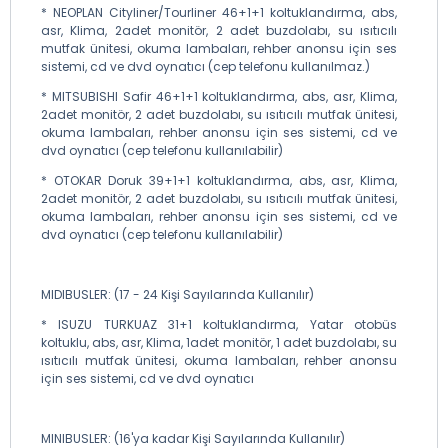
* NEOPLAN Cityliner/Tourliner 46+1+1 koltuklandırma, abs,
asr, Klima, 2adet monitör, 2 adet buzdolabı, su ısıtıcılı
mutfak ünitesi, okuma lambaları, rehber anonsu için ses
sistemi, cd ve dvd oynatıcı (cep telefonu kullanılmaz.)
* MITSUBISHI Safir 46+1+1 koltuklandırma, abs, asr, Klima,
2adet monitör, 2 adet buzdolabı, su ısıtıcılı mutfak ünitesi,
okuma lambaları, rehber anonsu için ses sistemi, cd ve
dvd oynatıcı (cep telefonu kullanılabilir)
* OTOKAR Doruk 39+1+1 koltuklandırma, abs, asr, Klima,
2adet monitör, 2 adet buzdolabı, su ısıtıcılı mutfak ünitesi,
okuma lambaları, rehber anonsu için ses sistemi, cd ve
dvd oynatıcı (cep telefonu kullanılabilir)
MIDIBUSLER: (17 - 24 Kişi Sayılarında Kullanılır)
* ISUZU TURKUAZ 31+1 koltuklandırma, Yatar otobüs
koltuklu, abs, asr, Klima, 1adet monitör, 1 adet buzdolabı, su
ısıtıcılı mutfak ünitesi, okuma lambaları, rehber anonsu
için ses sistemi, cd ve dvd oynatıcı
MINIBUSLER: (16'ya kadar Kişi Sayılarında Kullanılır)