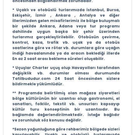
öncesinden bilgilendirmek zorundadır.
* Uçaklı ve otobüslü turlarımızda İstanbul, Bursa,
Eskişehir, İzmir , Ankara , Antalya ve diğer
illerimizden gelen misafirlerimiz ile bölge buluşmalı
bir şekilde Ankara, Adana veya tur programı
dahilinde uygun başka bir şehir üzerinden
turlarımız gerçekleştirilebilir. Otobüsün çevirme,
kontrol, kaza, trafik vb. uçak ya da otobüs
saatlerine göre ve rötar vb. durumlara göre uçağın
indiği havaalanında ya da aracın beklediği illerde
En az 2 saat arası bekleme süreleri oluşabilir.
* Uçuşlar Charter uçuş olup Havayolları tarafından
değişiklik vb. durumlar olması durumunda
Tatilbududur.com 24 Saat öncesinden sizlere
bildirmekle yükümlüdür.
** Programda belirtilmiş olan mağaza ziyaretleri
bölge kültürünün bir uzantısı olup gastronomi, el
sanatları, folklör, tekstil vb. unsurları kapsayıp
kültür turu konseptinin bir uzantısıdır. Bu
bağlamda değerlendirilmektedir. İsteğe bağlıdır
ve zorunluluk söz konusu değildir.
*Sezon yoğunluğuna göre rehberimiz bölgede sizleri
karşılayabilir, Uçaklı ve otobüslü turlarımızda