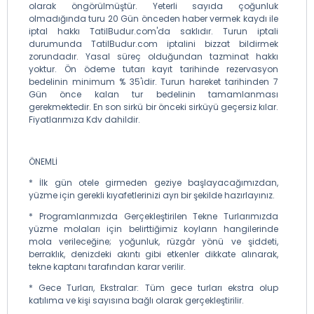
olarak öngörülmüştür. Yeterli sayıda çoğunluk
olmadığında turu 20 Gün önceden haber vermek kaydı ile
iptal hakkı TatilBudur.com'da saklıdır. Turun iptali
durumunda TatilBudur.com iptalini bizzat bildirmek
zorundadır. Yasal süreç olduğundan tazminat hakkı
yoktur. Ön ödeme tutarı kayıt tarihinde rezervasyon
bedelinin minimum % 35'idir. Turun hareket tarihinden 7
Gün önce kalan tur bedelinin tamamlanması
gerekmektedir. En son sirkü bir önceki sirküyü geçersiz kılar.
Fiyatlarımıza Kdv dahildir.
ÖNEMLİ
* İlk gün otele girmeden geziye başlayacağımızdan,
yüzme için gerekli kıyafetlerinizi ayrı bir şekilde hazırlayınız.
* Programlarımızda Gerçekleştirilen Tekne Turlarımızda
yüzme molaları için belirttiğimiz koyların hangilerinde
mola verileceğine; yoğunluk, rüzgâr yönü ve şiddeti,
berraklık, denizdeki akıntı gibi etkenler dikkate alınarak,
tekne kaptanı tarafından karar verilir.
* Gece Turları, Ekstralar: Tüm gece turları ekstra olup
katılıma ve kişi sayısına bağlı olarak gerçekleştirilir.