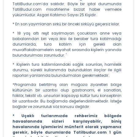
TatilBudur.com’da saklıdır. Böyle bir iptal durumunda
TatilBudur.com misafirlerine bizzat haber vermekle
yükümlüdür. Asgari Katılımcı Sayısı 25 Kişidir.
* En son yayımlanan sirkü bir önceki sirküyü geçersiz kılar.
* 18 yaş altı reşit sayılmayan çocukların anne veya
babalarından biri veya ikisi ile beraber tura katılmadığı
durumlarda, tura katılım için gerekli olan
muvaffakatnamelerin seyahat sırasında kişilerin yanında
bulundurulması zorunludur. '
* Kişilerin tura katılımlarındaki sağlık sorunları, hamilelik
durumu, sürekli kullanımda bulundukları ilaçlar ile ilgili
raporları yanlarında bulundurmaları gerekmektedir.
*Programda belirtilmiş olan mağaza ziyaretleri bölge
kültürünün bir uzantısı olup gastronomi, el sanatları,
folklör, tekstil vb. unsurları kapsayıp kültür turu konseptinin
bir uzantısıdır. Bu bağlamda değerlendirilmektedir. İsteğe
bağlıdır ve zorunluluk söz konusu değildir.
* Uçaklı turlarımızda rehberimiz bölgede
havaalanında sizleri karşılayabilir, biniş
havalanında işlemlerini münferit olarak yapmanız
gerekir, böyle durumlarda Tatilbudur.com 1 gün