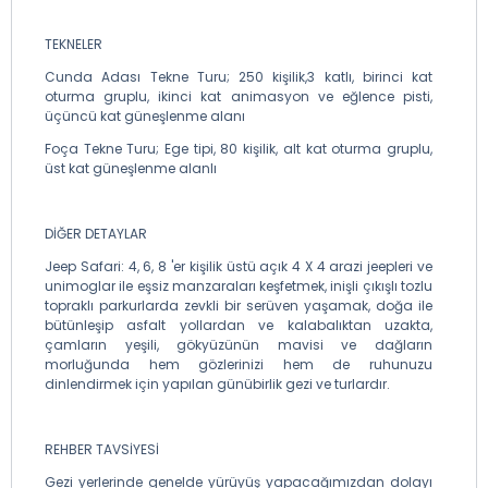
TEKNELER
Cunda Adası Tekne Turu; 250 kişilik,3 katlı, birinci kat
oturma gruplu, ikinci kat animasyon ve eğlence pisti,
üçüncü kat güneşlenme alanı
Foça Tekne Turu; Ege tipi, 80 kişilik, alt kat oturma gruplu,
üst kat güneşlenme alanlı
DİĞER DETAYLAR
Jeep Safari: 4, 6, 8 'er kişilik üstü açık 4 X 4 arazi jeepleri ve
unimoglar ile eşsiz manzaraları keşfetmek, inişli çıkışlı tozlu
topraklı parkurlarda zevkli bir serüven yaşamak, doğa ile
bütünleşip asfalt yollardan ve kalabalıktan uzakta,
çamların yeşili, gökyüzünün mavisi ve dağların
morluğunda hem gözlerinizi hem de ruhunuzu
dinlendirmek için yapılan günübirlik gezi ve turlardır.
REHBER TAVSİYESİ
Gezi yerlerinde genelde yürüyüş yapacağımızdan dolayı