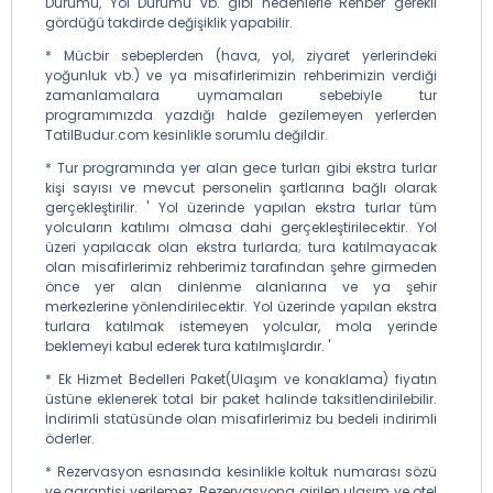
Durumu, Yol Durumu vb. gibi nedenlerle Rehber gerekli
gördüğü takdirde değişiklik yapabilir.
* Mücbir sebeplerden (hava, yol, ziyaret yerlerindeki
yoğunluk vb.) ve ya misafirlerimizin rehberimizin verdiği
zamanlamalara uymamaları sebebiyle tur
programımızda yazdığı halde gezilemeyen yerlerden
TatilBudur.com kesinlikle sorumlu değildir.
* Tur programında yer alan gece turları gibi ekstra turlar
kişi sayısı ve mevcut personelin şartlarına bağlı olarak
gerçekleştirilir. ' Yol üzerinde yapılan ekstra turlar tüm
yolcuların katılımı olmasa dahi gerçekleştirilecektir. Yol
üzeri yapılacak olan ekstra turlarda; tura katılmayacak
olan misafirlerimiz rehberimiz tarafından şehre girmeden
önce yer alan dinlenme alanlarına ve ya şehir
merkezlerine yönlendirilecektir. Yol üzerinde yapılan ekstra
turlara katılmak istemeyen yolcular, mola yerinde
beklemeyi kabul ederek tura katılmışlardır. '
* Ek Hizmet Bedelleri Paket(Ulaşım ve konaklama) fiyatın
üstüne eklenerek total bir paket halinde taksitlendirilebilir.
İndirimli statüsünde olan misafirlerimiz bu bedeli indirimli
öderler.
* Rezervasyon esnasında kesinlikle koltuk numarası sözü
ve garantisi verilemez. Rezervasyona girilen ulaşım ve otel