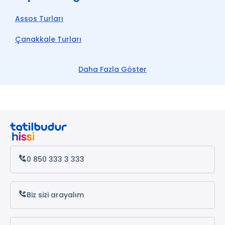
Assos Turları
Çanakkale Turları
Ege Turları
Daha Fazla Göster
Bozcaada Turları
Ayvalık Turları
Foça Turları
Kuzey Ege Turları
0 850 333 3 333
Biz sizi arayalım