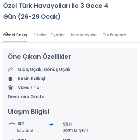
Özel Türk Havayolları ile 3 Gece 4
Gün (26-29 Ocak)
Genel Bakış
Oteller - Fiyatlar
Kampanyalar
Tur Programı
Gen
Öne Çıkan Özellikler
Gidiş Uçak, Dönüş Uçak
Kesin Kalkışlı
Vizesiz Tur
Devamını Göster
Ulaşım Bilgisi
IST
SSH
Şarm El-Şeyh
İstanbul