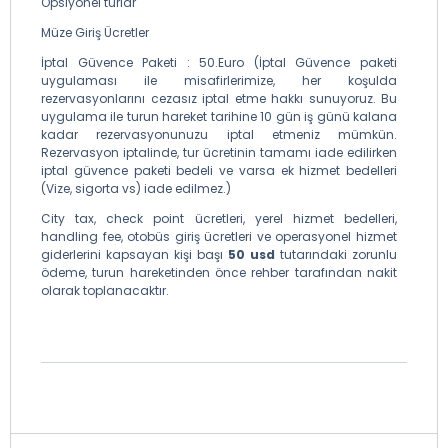
Opsiyonel turlar
Müze Giriş Ücretler
İptal Güvence Paketi : 50.Euro (İptal Güvence paketi
uygulaması ile misafirlerimize, her koşulda
rezervasyonlarını cezasız iptal etme hakkı sunuyoruz. Bu
uygulama ile turun hareket tarihine 10 gün iş günü kalana
kadar rezervasyonunuzu iptal etmeniz mümkün.
Rezervasyon iptalinde, tur ücretinin tamamı iade edilirken
iptal güvence paketi bedeli ve varsa ek hizmet bedelleri
(Vize, sigorta vs) iade edilmez.)
City tax, check point ücretleri, yerel hizmet bedelleri,
handling fee, otobüs giriş ücretleri ve operasyonel hizmet
giderlerini kapsayan kişi başı
50 usd
tutarındaki zorunlu
ödeme, turun hareketinden önce rehber tarafından nakit
olarak toplanacaktır.