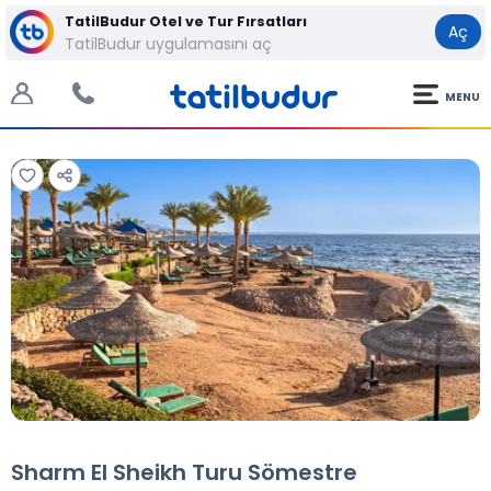
TatilBudur Otel ve Tur Fırsatları
Aç
TatilBudur uygulamasını aç
MENU
Tüm Fotoğraflar
Tüm Fotoğraflar
Sharm El Sheikh Turu Sömestre