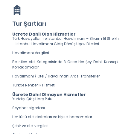
araçlarımızla Toplanma alanına dönerek otellere
transferlerimiz otobüsler ile gerçekleşecektir.
Tur Şartları
Ücrete Dahil Olan Hizmetler
Türk Havayolları ile İstanbul Havalimanı – Sharm El Sheikh
– İstanbul Havalimanı Gidiş Dönüş Uçak Biletleri
Havalimanı Vergileri
Belirtilen otel Kategorisinde 3 Gece Her Şey Dahil Konsept
Konaklamalar
Havalimanı / Otel / Havalimanı Arası Transferler
Türkçe Rehberlik Hizmeti
Ücrete Dahil Olmayan Hizmetler
Yurtdışı Çıkış Harç Pulu
Seyahat sigortası
Her türlü otel ekstraları ve kişisel harcamalar
Şehir ve otel vergileri