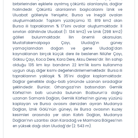
birbirlerinden eşiklerle ayrılmış çöküntü alanlarıyla, dağlar
halindedir. Çöküntü alanlarının başlıcalarını İznik ve
Uluabat gölleriyle Yenişehir, Bursa ve İnegöl ovaları
oluşturmaktadır. Toplam yüzölçümü 10. 819 km2 olan
Bursa ili topraklarının % 17'sini ovalar oluşturmaktadır. İl
sınırları dâhilinde Uluabat (1. 134 km2) ve İznik (298 km2)
gölleri bulunmaktadır. İlin önemli akarsuları;
Mustafakemalpaşa Çayı, Uludağ’ın güney
yamaçlarından doğan ve gene Uludağ’dan
kaynaklanan birçok küçük dere ile beslenen Nilüfer Çayı,
Göksu Çayı, Koca Dere, Kara Dere, Aksu Deresi’dir. İlin sahip
olduğu 135 km kıyı bandının 22 km’lik kısmı kullanıma
uygun olup, diğer kısmı değerlendirilememektedir. Bursa ili
topraklarının yaklaşık % 35’ini dağlar kaplamaktadır.
Dağlar genellikle doğu-batı yönünde uzanan sıradağlar
şeklindedir. Bunlar; Orhangazi’nin batısından Gemlik
Körfezi’nin batı ucunda bulunan Bozburun’a doğru
uzanan Samanlı Dağları, Gemlik Körfezi’nin güney yüzünü
kaplayan ve Bursa ovasını denizden ayıran Mudanya
Dağları, İznik Gölü’nün güneyi, ile Bursa ovasının kuzey
kesimleri arasında yer alan Katırlı Dağları, Mudanya
Dağları’nın uzantısı olan Karadağ ve Marmara Bölgesi’nin
en yüksek dağı olan Uludağ’dır (2. 543 m).