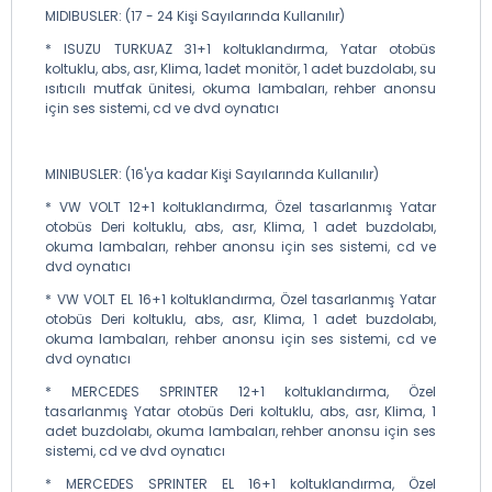
MIDIBUSLER: (17 - 24 Kişi Sayılarında Kullanılır)
* ISUZU TURKUAZ 31+1 koltuklandırma, Yatar otobüs
koltuklu, abs, asr, Klima, 1adet monitör, 1 adet buzdolabı, su
ısıtıcılı mutfak ünitesi, okuma lambaları, rehber anonsu
için ses sistemi, cd ve dvd oynatıcı
MINIBUSLER: (16'ya kadar Kişi Sayılarında Kullanılır)
* VW VOLT 12+1 koltuklandırma, Özel tasarlanmış Yatar
otobüs Deri koltuklu, abs, asr, Klima, 1 adet buzdolabı,
okuma lambaları, rehber anonsu için ses sistemi, cd ve
dvd oynatıcı
* VW VOLT EL 16+1 koltuklandırma, Özel tasarlanmış Yatar
otobüs Deri koltuklu, abs, asr, Klima, 1 adet buzdolabı,
okuma lambaları, rehber anonsu için ses sistemi, cd ve
dvd oynatıcı
* MERCEDES SPRINTER 12+1 koltuklandırma, Özel
tasarlanmış Yatar otobüs Deri koltuklu, abs, asr, Klima, 1
adet buzdolabı, okuma lambaları, rehber anonsu için ses
sistemi, cd ve dvd oynatıcı
* MERCEDES SPRINTER EL 16+1 koltuklandırma, Özel