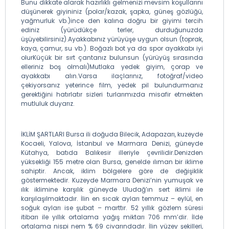
Bunu dikkate alarak hazırlıklı gelmenizi mevsim koşullarını
düşünerek giyininiz (polar/kazak, şapka, güneş gözlüğü,
yağmurluk vb.)ince den kalına doğru bir giyimi tercih
ediniz (yürüdükçe terler, durduğunuzda
üşüyebilirsiniz).Ayakkabınız yürüyüşe uygun olsun (toprak,
kaya, çamur, su vb.). Boğazlı bot ya da spor ayakkabı iyi
olurKüçük bir sırt çantanız bulunsun (yürüyüş sırasında
elleriniz boş olmalı)Mutlaka yedek giyim, çorap ve
ayakkabı alın.Varsa ilaçlarınız, fotoğraf/video
çekiyorsanız yeterince film, yedek pil bulundurmanız
gerektiğini hatırlatır sizleri turlarımızda misafir etmekten
mutluluk duyarız.
İKLİM ŞARTLARI Bursa ili doğuda Bilecik, Adapazarı, kuzeyde
Kocaeli, Yalova, İstanbul ve Marmara Denizi, güneyde
Kütahya, batıda Balıkesir illeriyle çevrilidir.Denizden
yüksekliği 155 metre olan Bursa, genelde ılıman bir iklime
sahiptir. Ancak, iklim bölgelere göre de değişiklik
göstermektedir. Kuzeyde Marmara Denizi’nin yumuşak ve
ılık iklimine karşılık güneyde Uludağ’ın sert iklimi ile
karşılaşılmaktadır. İlin en sıcak ayları temmuz – eylül, en
soğuk ayları ise şubat – marttır. 52 yıllık gözlem süresi
itibarı ile yıllık ortalama yağış miktarı 706 mm’dir. İlde
ortalama nispi nem % 69 civarındadır. İlin yüzey şekilleri,