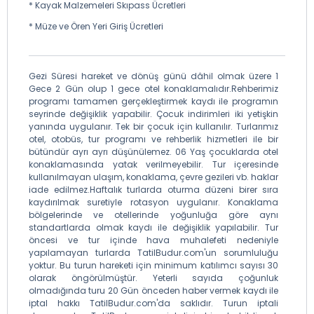
* Kayak Malzemeleri Skıpass Ücretleri
* Müze ve Ören Yeri Giriş Ücretleri
Gezi Süresi hareket ve dönüş günü dâhil olmak üzere 1
Gece 2 Gün olup 1 gece otel konaklamalıdır.Rehberimiz
programı tamamen gerçekleştirmek kaydı ile programın
seyrinde değişiklik yapabilir. Çocuk indirimleri iki yetişkin
yanında uygulanır. Tek bir çocuk için kullanılır. Turlarımız
otel, otobüs, tur programı ve rehberlik hizmetleri ile bir
bütündür ayrı ayrı düşünülemez. 06 Yaş çocuklarda otel
konaklamasında yatak verilmeyebilir. Tur içeresinde
kullanılmayan ulaşım, konaklama, çevre gezileri vb. haklar
iade edilmez.Haftalık turlarda oturma düzeni birer sıra
kaydırılmak suretiyle rotasyon uygulanır. Konaklama
bölgelerinde ve otellerinde yoğunluğa göre aynı
standartlarda olmak kaydı ile değişiklik yapılabilir. Tur
öncesi ve tur içinde hava muhalefeti nedeniyle
yapılamayan turlarda TatilBudur.com'un sorumluluğu
yoktur. Bu turun hareketi için minimum katılımcı sayısı 30
olarak öngörülmüştür. Yeterli sayıda çoğunluk
olmadığında turu 20 Gün önceden haber vermek kaydı ile
iptal hakkı TatilBudur.com'da saklıdır. Turun iptali