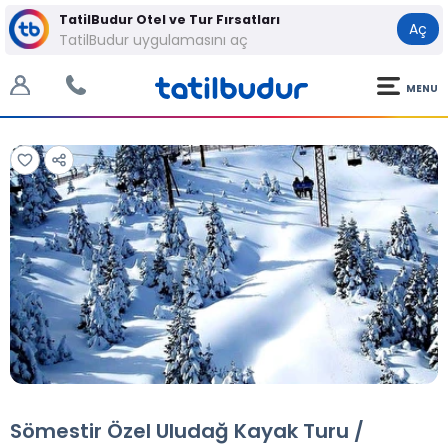
TatilBudur Otel ve Tur Fırsatları
Aç
TatilBudur uygulamasını aç
MENU
Tüm Fotoğraflar
Tüm Fotoğraflar
Sömestir Özel Uludağ Kayak Turu /