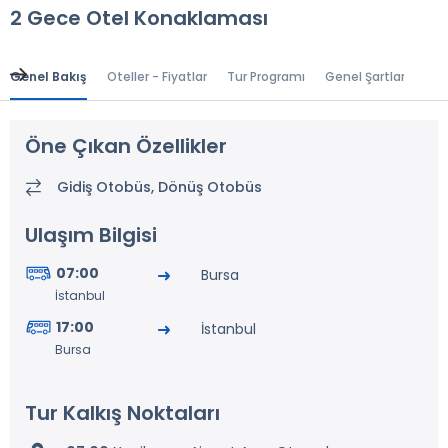
2 Gece Otel Konaklaması
Genel Bakış
Oteller - Fiyatlar
Tur Programı
Genel Şartlar
Gr
Öne Çıkan Özellikler
Gidiş Otobüs, Dönüş Otobüs
Ulaşım Bilgisi
07:00
Bursa
İstanbul
17:00
İstanbul
Bursa
Tur Kalkış Noktaları