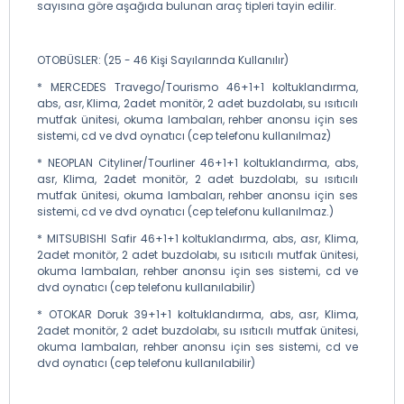
sayısına göre aşağıda bulunan araç tipleri tayin edilir.
OTOBÜSLER: (25 - 46 Kişi Sayılarında Kullanılır)
* MERCEDES Travego/Tourismo 46+1+1 koltuklandırma,
abs, asr, Klima, 2adet monitör, 2 adet buzdolabı, su ısıtıcılı
mutfak ünitesi, okuma lambaları, rehber anonsu için ses
sistemi, cd ve dvd oynatıcı (cep telefonu kullanılmaz)
* NEOPLAN Cityliner/Tourliner 46+1+1 koltuklandırma, abs,
asr, Klima, 2adet monitör, 2 adet buzdolabı, su ısıtıcılı
mutfak ünitesi, okuma lambaları, rehber anonsu için ses
sistemi, cd ve dvd oynatıcı (cep telefonu kullanılmaz.)
* MITSUBISHI Safir 46+1+1 koltuklandırma, abs, asr, Klima,
2adet monitör, 2 adet buzdolabı, su ısıtıcılı mutfak ünitesi,
okuma lambaları, rehber anonsu için ses sistemi, cd ve
dvd oynatıcı (cep telefonu kullanılabilir)
* OTOKAR Doruk 39+1+1 koltuklandırma, abs, asr, Klima,
2adet monitör, 2 adet buzdolabı, su ısıtıcılı mutfak ünitesi,
okuma lambaları, rehber anonsu için ses sistemi, cd ve
dvd oynatıcı (cep telefonu kullanılabilir)