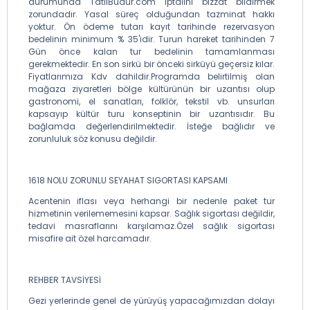
durumunda TatilBudur.com iptalini bizzat bildirmek
zorundadır. Yasal süreç olduğundan tazminat hakkı
yoktur. Ön ödeme tutarı kayıt tarihinde rezervasyon
bedelinin minimum % 35'idir. Turun hareket tarihinden 7
Gün önce kalan tur bedelinin tamamlanması
gerekmektedir. En son sirkü bir önceki sirküyü geçersiz kılar.
Fiyatlarımıza Kdv dahildir.Programda belirtilmiş olan
mağaza ziyaretleri bölge kültürünün bir uzantısı olup
gastronomi, el sanatları, folklör, tekstil vb. unsurları
kapsayıp kültür turu konseptinin bir uzantısıdır. Bu
bağlamda değerlendirilmektedir. İsteğe bağlıdır ve
zorunluluk söz konusu değildir.
1618 NOLU ZORUNLU SEYAHAT SIGORTASI KAPSAMI
Acentenin iflası veya herhangi bir nedenle paket tur
hizmetinin verilememesini kapsar. Sağlık sigortası değildir,
tedavi masraflarını karşılamaz.Özel sağlık sigortası
misafire ait özel harcamadır.
REHBER TAVSİYESİ
Gezi yerlerinde genel de yürüyüş yapacağımızdan dolayı