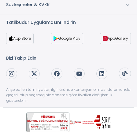
Sözleşmeler & KVKK
Tatilbudur Uygulamasını İndirin
App Store
Google Play
AppGallery
Bizi Takip Edin
Afişe edilen tüm fiyatlar, ilgili üründe kontenjan olması durumunda
geçerli olup seçeceğiniz döneme göre fiyatlar değişkenlik
gösterebilir.