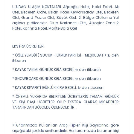
ULUDAĞ ULAŞIM NOKTALARI Ağaoğlu Hotel, Hotel Fahri, Ak
Otel, Beceren Cafe, Uslan Hotel, Kervansaray Otel, Beceren
Otel, Grand Yazıcı Otel, Büyük Otel. 2. Bölge Otellerine Yol
açıksa gidilecektir. Club Kartanesi Otel, Alkoçlar Zone 2
Hotel, Karinna Hotel, Monte Baia Otel
EKSTRA ÜCRETLER
* ÖĞLE YEMEĞİ ( SUCUK - EKMEK PARTİSİ - MEŞRUBAT ) :₺ den
itibaren
* KAYAK TAKIMI GÜNLÜK KİRA BEDELİ: ₺ den itibaren
* SNOWBOARD GÜNLÜK KİRA BEDELİ: ₺ den itibaren
* KAYAK KIYAFETİ GÜNLÜK KİRA BEDELİ: ₺ den itibaren
* ÖNEMLİ: YUKARIDA BELİRTİLEN ÜCRETLERİN TAMAMI GÜNLÜK
VE KİŞİ BAŞI ÜCRETLER OLUP EKSTRA OLARAK MİSAFİRLER
TARAFINDAN BÖLGEDE ÖDENECEKTİR.
>Turlarımızda Kullanılan Araç Tipleri Kişi Sayılarına göre
aşağıdaki şekilde sınıflandırılır. Her turumuzda bulunan kişi