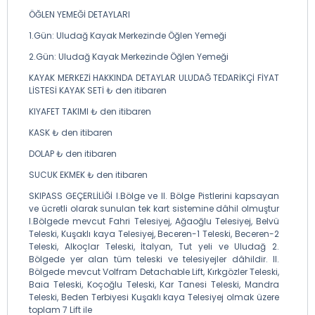
ÖĞLEN YEMEĞİ DETAYLARI
1.Gün: Uludağ Kayak Merkezinde Öğlen Yemeği
2.Gün: Uludağ Kayak Merkezinde Öğlen Yemeği
KAYAK MERKEZİ HAKKINDA DETAYLAR ULUDAĞ TEDARİKÇİ FİYAT
LİSTESİ KAYAK SETİ ₺ den itibaren
KIYAFET TAKIMI ₺ den itibaren
KASK ₺ den itibaren
DOLAP ₺ den itibaren
SUCUK EKMEK ₺ den itibaren
SKIPASS GEÇERLİLİĞİ I.Bölge ve II. Bölge Pistlerini kapsayan
ve ücretli olarak sunulan tek kart sistemine dâhil olmuştur
I.Bölgede mevcut Fahri Telesiyej, Ağaoğlu Telesiyej, Belvü
Teleski, Kuşaklı kaya Telesiyej, Beceren-1 Teleski, Beceren-2
Teleski, Alkoçlar Teleski, İtalyan, Tut yeli ve Uludağ 2.
Bölgede yer alan tüm teleski ve telesiyejler dâhildir. II.
Bölgede mevcut Volfram Detachable Lift, Kırkgözler Teleski,
Baia Teleski, Koçoğlu Teleski, Kar Tanesi Teleski, Mandra
Teleski, Beden Terbiyesi Kuşaklı kaya Telesiyej olmak üzere
toplam 7 Lift ile