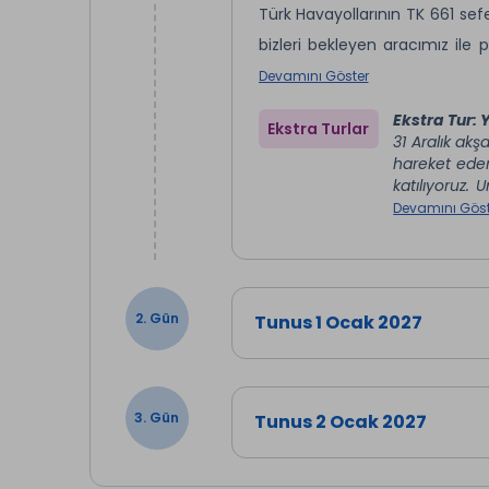
Türk Havayollarının TK 661 sef
bizleri bekleyen aracımız ile
Medina bölgesi ve koloniyal mi
Devamını Göster
kıyısında inşa edilmiş ve ç
Ekstra Tur: 
Ekstra Turlar
ediyoruz. Otele giriş işlemle
31 Aralık akş
hareket eder
Yılbaşı Gala Gecesi & Tunus Eğ
katılıyoruz.
U
dedikten son
Devamını Göst
katılım durum
2. Gün
Tunus 1 Ocak 2027
3. Gün
Tunus 2 Ocak 2027