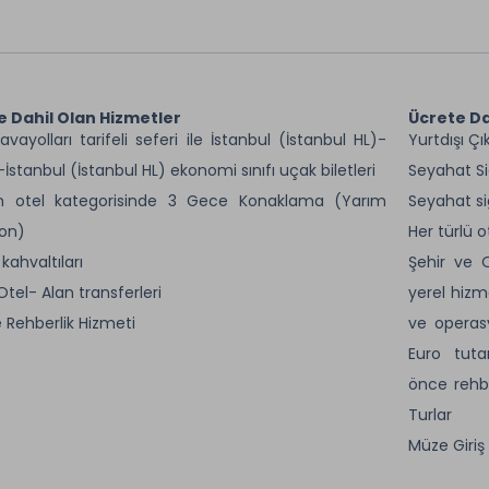
e Dahil Olan Hizmetler
Ücrete Da
avayolları tarifeli seferi ile İstanbul (İstanbul HL)-
Yurtdışı Çı
İstanbul (İstanbul HL) ekonomi sınıfı uçak biletleri
Seyahat S
en otel kategorisinde 3 Gece Konaklama (Yarım
Seyahat si
on)
Her türlü o
kahvaltıları
Şehir ve O
Otel- Alan transferleri
yerel hizme
 Rehberlik Hizmeti
ve operasy
Euro tuta
önce rehbe
Turlar
Müze Giriş 