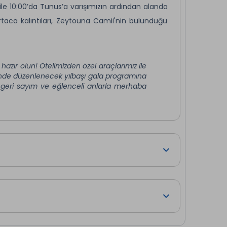
 ile 10:00’da Tunus’a varışımızın ardından alanda
rtaca kalıntıları, Zeytouna Camii'nin bulunduğu
şarıdan görme fırsatı bulacağızDaha sonra, deniz
t-Tropez'i lakaplı Hammamet'e doğru hareket
 misafirlerimiz ekstra olarak düzenlenecek olan
hazır olun! Otelimizden özel araçlarımız ile
nde düzenlenecek yılbaşı gala programına
r geri sayım ve eğlenceli anlarla merhaba
sağlayacak misafirlerin tur tarihine yakın