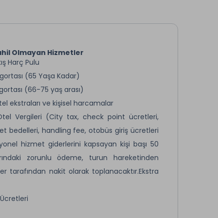
hil Olmayan Hizmetler
kış Harç Pulu
igortası (65 Yaşa Kadar)
gortası (66-75 yaş arası)
tel ekstraları ve kişisel harcamalar
tel Vergileri (City tax, check point ücretleri,
t bedelleri, handling fee, otobüs giriş ücretleri
onel hizmet giderlerini kapsayan kişi başı 50
rındaki zorunlu ödeme, turun hareketinden
r tarafından nakit olarak toplanacaktır.Ekstra
Ücretleri