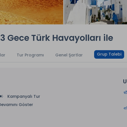
3 Gece Türk Havayolları ile
Grup Talebi
lar
Tur Programı
Genel Şartlar
U
Kampanyalı Tur
Devamını Göster