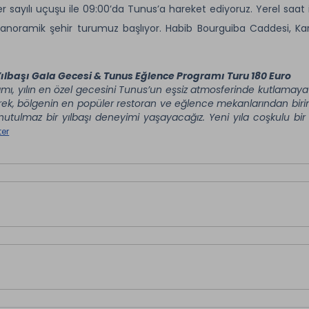
er sayılı uçuşu ile 09:00’da Tunus’a hareket ediyoruz. Yerel saat
 panoramik şehir turumuz başlıyor. Habib Bourguiba Caddesi, Ka
marisiyle dikkat çeken Fransız mahallesi gibi önemli noktaları dı
atı teraslarından muhteşem manzaralar sunan Tunus'un Sain
Yılbaşı Gala Gecesi & Tunus Eğlence Programı Turu 180 Euro
rimiz sonrasında serbest zaman akşam yemeği otelinizde. Dileyen
amı, yılın en özel gecesini Tunus’un eşsiz atmosferinde kutlamaya 
ek, bölgenin en popüler restoran ve eğlence mekanlarından biri
lence Programı turumuza katılabilirler. Geceleme otelimizde.
nutulmaz bir yılbaşı deneyimi yaşayacağız. Yeni yıla coşkulu bi
ra, program bitiminde otelimize transfer sağlanacaktır. (Katılım 
er
larını bildirmelerini rica ederiz.)