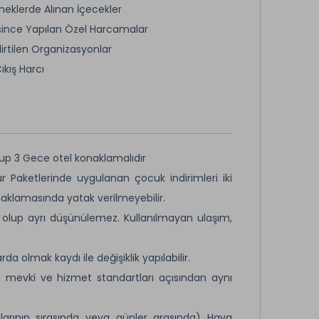
eklerde Alınan İçecekler
since Yapılan Özel Harcamalar
lirtilen Organizasyonlar
Çıkış Harcı
up 3 Gece otel konaklamalıdır
ur Paketlerinde uygulanan çocuk indirimleri iki
onaklamasında yatak verilmeyebilir.
t olup ayrı düşünülemez. Kullanılmayan ulaşım,
 olmak kaydı ile değişiklik yapılabilir.
ü mevki ve hizmet standartları açısından aynı
arının sırasında veya günler arasında) Hava