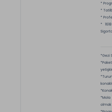
* Prog
* Tati
* Prof
* 161
Sigorta
*Gezi 
*Paket
yetişk
*Turum
konakl
*Konak
*Mola 
olmak k
*Progr