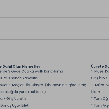
’un görkemli meydanlarını gezmeye çıkabilirler. Rehberimiz eş
ı’dan kalan Orta Cami, Saat Kulesi, Piazza Meydanı, Medea He
atro Binası, Alfabe Kulesi, Ali-Nino Heykeli olacaktır. Gezimiz sı
ileceğiz. Verilen serbest zamanın ardından buradan ayrılıyor ve 
Otelleri
e Dahil Olan Hizmetler
Ücrete Da
lerde 3 Gece Oda Kahvaltı Konaklama
* Müze Ka
 Büfe 3 Sabah Kahvaltısı
Giriş İçin G
lbudur Araçları ile Ulaşım (kişi sayısına göre araç
* Müze ve
arı aşağıda yer almaktadır.)
işletmeler 
 Park Giriş Ücretleri
* Tüm Öğl
ş Dönüş Uçak Bileti
* Tüm Akş