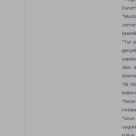
Durumu
*Mücbi
zaman
kesinli
*Tur p
gerçek
yapıla
alan d
isteme
*Ek Hi
İndirim
*Rezer
notları
*Uzun 
uygula
koltuk