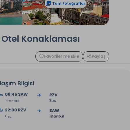
Tüm Fotoğraflar
ce Otel Konaklaması
Favorilerime Ekle
Paylaş
laşım Bilgisi
08:45 SAW
RZV
Rize
İstanbul
22:00 RZV
SAW
İstanbul
Rize