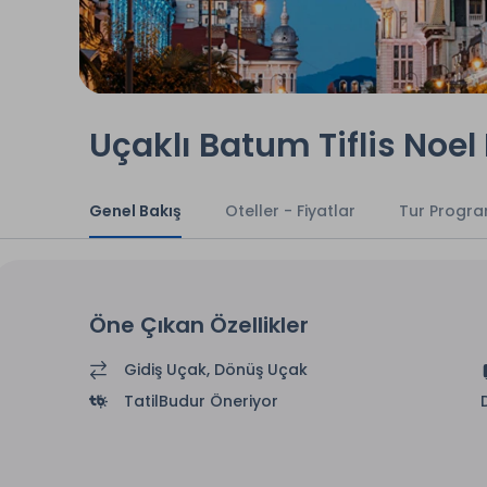
Uçaklı Batum Tiflis Noel
Genel Bakış
Oteller - Fiyatlar
Tur Progra
Öne Çıkan Özellikler
Gidiş Uçak, Dönüş Uçak
TatilBudur Öneriyor