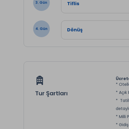
dileyen misafirlerimiz Batum
3. Gün
Tiflis
yerler; Batum Limanı, Osmanl
Binaları, Poseidon Heykeli, Tiy
günümüzdeki halini kıyaslayab
4. Gün
Dönüş
Konaklama Oteli: Batum Şehir 
Ücret
* Otel
Tur Şartları
* Açık
* Tati
detayl
* Milli
* Gidi