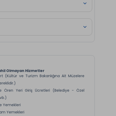
liğinde yapacağımız gezi sırasında göreceğimiz
ykeli ve Avrupa Meydanı, Hükümet Binası, Kamu
rasında Batum’un Sovyet döneminden kalan yüzü ile
otelimize dönüyoruz. Konaklama otelimizde.
hil Olmayan Hizmetler
rt (Kültür ve Turizm Bakanlığına Ait Müzelere
ereklidir.)
 Ören Yeri Giriş Ücretleri (Belediye - Özel
vb.)
e Yemekleri
am Yemekleri