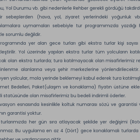
, Yol Durumu vb. gibi nedenlerle Rehber gerekli gördüğü takdirde d
r sebeplerden (hava, yol, ziyaret yerlerindeki yoğunluk vb.
lamalara uymamaları sebebiyle tur programımızda yazdığı h
kle sorumlu değildir.
rogramında yer alan gece turları gibi ekstra turlar kişi sayıs
leştirilir. Yol üzerinde yapılan ekstra turlar tüm yolcuların katı
cak olan ekstra turlarda; tura katılmayacak olan misafirlerimiz
inlenme alanlarına veya şehir merkezlerine yönlendirilecektir.
yen yolcular, mola yerinde beklemeyi kabul ederek tura katılmışl
zmet Bedelleri, Paket(ulaşım ve konaklama) fiyatın üstüne eklener
li statüsünde olan misafirlerimiz bu bedeli indirimli öderler.
vasyon esnasında kesinlikle koltuk numarası sözü ve garantisi 
nın garantisi yoktur.
turlarımızda her gün sıra atlayacak şekilde yer değişimi (Rot
nmaz. Bu uygulama en az 4 (Dört) gece konaklamalı turlarda g
 rehber ve yardımcısına aittir.