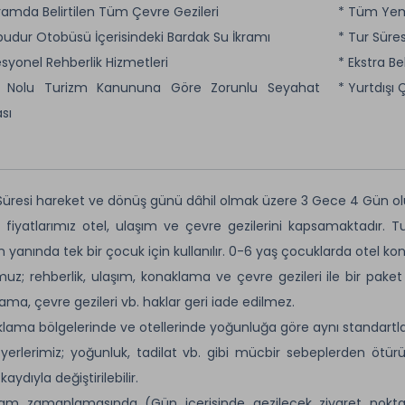
ramda Belirtilen Tüm Çevre Gezileri
* Tüm Yem
lbudur Otobüsü İçerisindeki Bardak Su İkramı
* Tur Süre
esyonel Rehberlik Hizmetleri
* Ekstra Be
8 Nolu Turizm Kanununa Göre Zorunlu Seyahat
* Yurtdışı 
sı
Süresi hareket ve dönüş günü dâhil olmak üzere 3 Gece 4 Gün ol
 fiyatlarımız otel, ulaşım ve çevre gezilerini kapsamaktadır. T
in yanında tek bir çocuk için kullanılır. 0-6 yaş çocuklarda otel k
uz; rehberlik, ulaşım, konaklama ve çevre gezileri ile bir pake
ama, çevre gezileri vb. haklar geri iade edilmez.
lama bölgelerinde ve otellerinde yoğunluğa göre aynı standartlarda
yerlerimiz; yoğunluk, tadilat vb. gibi mücbir sebeplerden ötür
aydıyla değiştirilebilir.
am zamanlamasında (Gün içerisinde gezilecek ziyaret noktal