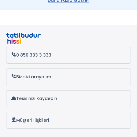
Daha Fazla Göster
Fethiye Turları
Ölüdeniz Turları
Dalyan Turları
Gökova Turları
0 850 333 3 333
Kaş Turları
Kalkan Turları
Biz sizi arayalım
Tesisinizi Kaydedin
Müşteri İlişkileri