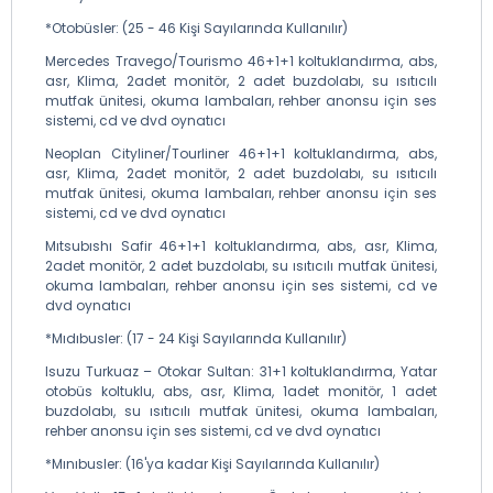
*Otobüsler: (25 - 46 Kişi Sayılarında Kullanılır)
Mercedes Travego/Tourismo 46+1+1 koltuklandırma, abs,
asr, Klima, 2adet monitör, 2 adet buzdolabı, su ısıtıcılı
mutfak ünitesi, okuma lambaları, rehber anonsu için ses
sistemi, cd ve dvd oynatıcı
Neoplan Cityliner/Tourliner 46+1+1 koltuklandırma, abs,
asr, Klima, 2adet monitör, 2 adet buzdolabı, su ısıtıcılı
mutfak ünitesi, okuma lambaları, rehber anonsu için ses
sistemi, cd ve dvd oynatıcı
Mıtsubıshı Safir 46+1+1 koltuklandırma, abs, asr, Klima,
2adet monitör, 2 adet buzdolabı, su ısıtıcılı mutfak ünitesi,
okuma lambaları, rehber anonsu için ses sistemi, cd ve
dvd oynatıcı
*Mıdıbusler: (17 - 24 Kişi Sayılarında Kullanılır)
Isuzu Turkuaz – Otokar Sultan: 31+1 koltuklandırma, Yatar
otobüs koltuklu, abs, asr, Klima, 1adet monitör, 1 adet
buzdolabı, su ısıtıcılı mutfak ünitesi, okuma lambaları,
rehber anonsu için ses sistemi, cd ve dvd oynatıcı
*Mınıbusler: (16'ya kadar Kişi Sayılarında Kullanılır)