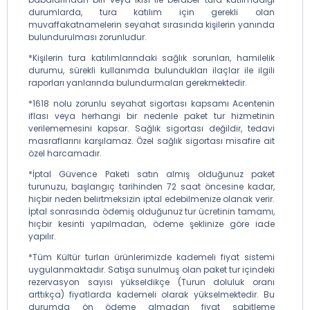
durumlarda, tura katılım için gerekli olan
muvaffakatnamelerin seyahat sırasında kişilerin yanında
bulundurulması zorunludur.
*Kişilerin tura katılımlarındaki sağlık sorunları, hamilelik
durumu, sürekli kullanımda bulundukları ilaçlar ile ilgili
raporları yanlarında bulundurmaları gerekmektedir.
*1618 nolu zorunlu seyahat sigortası kapsamı Acentenin
iflası veya herhangi bir nedenle paket tur hizmetinin
verilememesini kapsar. Sağlık sigortası değildir, tedavi
masraflarını karşılamaz. Özel sağlık sigortası misafire ait
özel harcamadır.
*İptal Güvence Paketi satın almış olduğunuz paket
turunuzu, başlangıç tarihinden 72 saat öncesine kadar,
hiçbir neden belirtmeksizin iptal edebilmenize olanak verir.
İptal sonrasında ödemiş olduğunuz tur ücretinin tamamı,
hiçbir kesinti yapılmadan, ödeme şeklinize göre iade
yapılır.
*Tüm Kültür turları ürünlerimizde kademeli fiyat sistemi
uygulanmaktadır. Satışa sunulmuş olan paket tur içindeki
rezervasyon sayısı yükseldikçe (Turun doluluk oranı
arttıkça) fiyatlarda kademeli olarak yükselmektedir. Bu
durumda ön ödeme almadan fiyat sabitleme