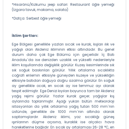
*Hisarönü/Kızkumu jeep safari: Restaurant öğle yemeği
(Izgara tavuk, makarna, salata)
*Datça: Serbest öğle yemeği
İklim Şartları:
Ege Bölgesi genellikle yazları sıcak ve kurak, kışları ılık ve
yağışlı olan Akdeniz ikliminin etkisi altındadır. Bu genel
durum daha çok Ege Bölümü için geçerlidir. İç Batı
Anadolu`da ise denizden uzaklık ve yükselti nedenleriyle
iklim koşullarında değişiklik görülür. Kuzey kesimlerinde sık
sık soğuk baskınları görülür. Yıllık ortalama sıcaklıkta
coğrafi enlemin etkisiyle güneyden kuzeye ve yüksekliğin
etkisiyle batıdan doğuya doğru azalma görülür. En soğuk
ay genellikle ocak, en sıcak ay ise temmuz ayı olarak
tespit edilmiştir. Ege Denizi kıyıları boyunca tam bir Akdeniz
yağış rejimi görülür. Yazlar kurak geçer; yağışlar kış
aylarında toplanmıştır. Aşağı yukarı bütün meteoroloji
istasyonları da yıllık ortalama yağış tutarı 500 mm`nin
üstünde, genellikle de 1000 mm`nin altında olarak
saptamışlardır. Akdeniz iklimi, yaz sıcaklığı güneş
ışınlarının düşme açısına, kuraklık ise alçalıcı hava
hareketlerine bağlıdır. En sıcak ay ortalaması 26-28 °C, en