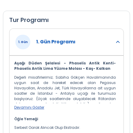
Tur Programı
1. Gün Programı
1. Gün
Aşağı Düden Şelalesi - Phaselis Antik Kenti-
Phaselis Antik Lima Yüzme Molası - Kaş- Kalkan
Değerli misafirlerimiz; Sabiha Gökçen Havalimanında
uygun saat de hareket edecek olan Pegasus
Havayolları, Anadolu Jet, Türk Havayollarına ait uygun
saatler de İstanbul - Antalya uçağı ile turumuza
başlıyoruz. (Uçak saatlerinde oluşabilecek Rötardan
dolayı programda değişiklik yapılabilir.) uçağımızdan
Devamını Göster
inerek bizleri bekleyen aracımıza biniyoruz.
Önemli Not: Programımız otele giriş yapmadan
Öğle Yemeği
ilk gün Phaselis Yüzme Molası ile
Serbest Oarak Alıncak Olup Ekstradır.
başlayacağından dolayı, konuklarımızın ihtiyaç