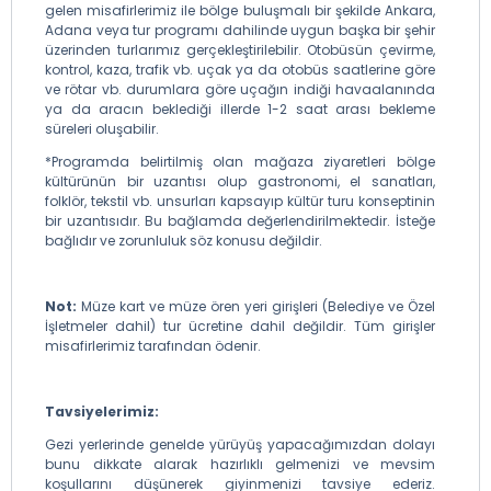
gelen misafirlerimiz ile bölge buluşmalı bir şekilde Ankara,
Adana veya tur programı dahilinde uygun başka bir şehir
üzerinden turlarımız gerçekleştirilebilir. Otobüsün çevirme,
kontrol, kaza, trafik vb. uçak ya da otobüs saatlerine göre
ve rötar vb. durumlara göre uçağın indiği havaalanında
ya da aracın beklediği illerde 1-2 saat arası bekleme
süreleri oluşabilir.
*Programda belirtilmiş olan mağaza ziyaretleri bölge
kültürünün bir uzantısı olup gastronomi, el sanatları,
folklör, tekstil vb. unsurları kapsayıp kültür turu konseptinin
bir uzantısıdır. Bu bağlamda değerlendirilmektedir. İsteğe
bağlıdır ve zorunluluk söz konusu değildir.
Not:
Müze kart ve müze ören yeri girişleri (Belediye ve Özel
İşletmeler dahil) tur ücretine dahil değildir. Tüm girişler
misafirlerimiz tarafından ödenir.
Tavsiyelerimiz:
Gezi yerlerinde genelde yürüyüş yapacağımızdan dolayı
bunu dikkate alarak hazırlıklı gelmenizi ve mevsim
koşullarını düşünerek giyinmenizi tavsiye ederiz.