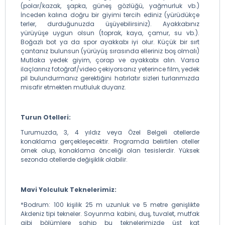
(polar/kazak, şapka, güneş gözlüğü, yağmurluk vb.)
İnceden kalına doğru bir giyimi tercih ediniz (yürüdükçe
terler, durduğunuzda üşüyebilirsiniz). Ayakkabınız
yürüyüşe uygun olsun (toprak, kaya, çamur, su vb.).
Boğazlı bot ya da spor ayakkabı iyi olur. Küçük bir sırt
çantanız bulunsun (yürüyüş sırasında elleriniz boş olmalı)
Mutlaka yedek giyim, çorap ve ayakkabı alın. Varsa
ilaçlarınız fotoğraf/video çekiyorsanız yeterince film, yedek
pil bulundurmanız gerektiğini hatırlatır sizleri turlarımızda
misafir etmekten mutluluk duyarız.
Turun Otelleri:
Turumuzda, 3, 4 yıldız veya Özel Belgeli otellerde
konaklama gerçekleşecektir. Programda belirtilen oteller
örnek olup, konaklama önceliği olan tesislerdir. Yüksek
sezonda otellerde değişiklik olabilir.
Mavi Yolculuk Teknelerimiz:
*Bodrum: 100 kişilik 25 m uzunluk ve 5 metre genişlikte
Akdeniz tipi tekneler. Soyunma kabini, duş, tuvalet, mutfak
gibi bölümlere sahip bu teknelerimizde üst kat