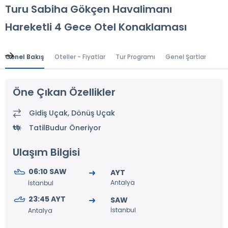
Turu Sabiha Gökçen Havalimanı
Hareketli 4 Gece Otel Konaklaması
Genel Bakış
Oteller - Fiyatlar
Tur Programı
Genel Şartlar
Gr
Öne Çıkan Özellikler
Gidiş Uçak, Dönüş Uçak
TatilBudur Öneriyor
Ulaşım Bilgisi
06:10 SAW
AYT
Antalya
İstanbul
23:45 AYT
SAW
İstanbul
Antalya