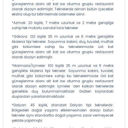
güneşlenme alanı alt kat ise oturma gruplu restaurant
olarak dizayn edilmiştir. Teknelerde alınan bütün içecekler
ekstra olup tur bitimlerinde ödemeler alınır.
*Azmak: 20 kişilik, 7 metre uzunluk ve 2 metre genişliğe
sahip tek motorlu sandal tarzı tekneler
*Gökova: 120 kişilik 35 m uzunluk ve 6 metre genişlikte
Akdeniz tipi tekneler. Soyunma kabini, duş, tuvalet, mutfak
gibi bölümlere sahip bu teknelerimizde üst kat
güneşlenme alanı alt kat ise oturma gruplu restaurant
olarak dizayn edilmiştir.
*Marmaris/İçmeler: 100 kişilik 25 m uzunluk ve 5 metre
genişlikte Akdeniz tipi tekneler. Soyunma kabini, tuvalet,
mutfak gibi bölümlere sahip bu teknelerimizde Üst kat
güneşlenme alanı alt kat ise oturma gruplu restaurant
olarak dizayn edilmiştir. İçmeler `den kalkan teknelerde
genellikle duş bulunmamaktadır. Gidilen koylardaki
duşlardan yararlanılmaktadır.
*Dalyan: 45 kişilik, standart Dalyan tipi teknelerdir.
Bölgedeki doğal yaşamı etkilemesinden dolayı bütün
tekneler aynı standartta doğal yaşama zarar vermeyecek
şekilde yapılmıştır.