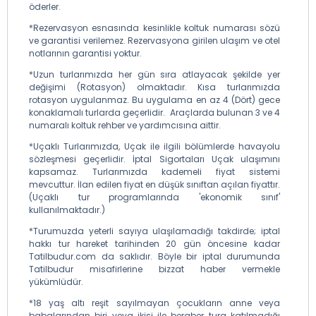
öderler.
*Rezervasyon esnasında kesinlikle koltuk numarası sözü
ve garantisi verilemez. Rezervasyona girilen ulaşım ve otel
notlarının garantisi yoktur.
*Uzun turlarımızda her gün sıra atlayacak şekilde yer
değişimi (Rotasyon) olmaktadır. Kısa turlarımızda
rotasyon uygulanmaz. Bu uygulama en az 4 (Dört) gece
konaklamalı turlarda geçerlidir. Araçlarda bulunan 3 ve 4
numaralı koltuk rehber ve yardımcısına aittir.
*Uçaklı Turlarımızda, Uçak ile ilgili bölümlerde havayolu
sözleşmesi geçerlidir. İptal Sigortaları Uçak ulaşımını
kapsamaz. Turlarımızda kademeli fiyat sistemi
mevcuttur. İlan edilen fiyat en düşük sınıftan açılan fiyattır.
(Uçaklı tur programlarında 'ekonomik sınıf'
kullanılmaktadır.)
*Turumuzda yeterli sayıya ulaşılamadığı takdirde; iptal
hakkı tur hareket tarihinden 20 gün öncesine kadar
Tatilbudur.com da saklıdır. Böyle bir iptal durumunda
Tatilbudur misafirlerine bizzat haber vermekle
yükümlüdür.
*18 yaş altı reşit sayılmayan çocukların anne veya
babalarından biri veya ikisi ile beraber tura katılmadığı