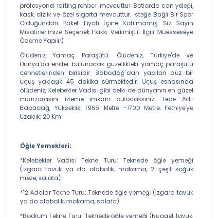
profesyonel rafting rehberi mevcuttur. Botlarda can yeleği,
kask, dizlik ve özel sigorta mevcuttur. İsteğe Bağlı Bir Spor
Olduğundan Paket Fiyatı İçine Katılmamış, Siz Sayın
Misafirlerimize Seçenek Hakkı Verilmiştir. İlgili Müesseseye
Ödeme Yapılır)
Ölüdeniz Yamaç Paraşütü: Ölüdeniz, Türkiye'de ve
Dünya'da ender bulunacak güzellikteki yamaç paraşütü
cennetlerinden birisidir. Babadağ`dan yapılan düz bir
uçuş yaklaşık 45 dakika sürmektedir. Uçuş esnasında
ölüdeniz, Kelebekler Vadisi gibi belki de dünyanın en güzel
manzarasını izleme imkanı bulacaksınız. Tepe Adı:
Babadağ, Yükseklik: 1965 Metre -1700 Metre, Fethiye'ye
Uzaklık: 20 Km
Öğle Yemekleri:
*Kelebekler Vadisi Tekne Turu: Teknede öğle yemeği
(Izgara tavuk ya da alabalık, makarna, 2 çeşit soğuk
meze, salata)
*12 Adalar Tekne Turu: Teknede öğle yemeği (Izgara tavuk
ya da alabalık, makarna, salata)
*Bodrum Tekne Turu: Teknede öğle yemeği (Nugget tavuk,