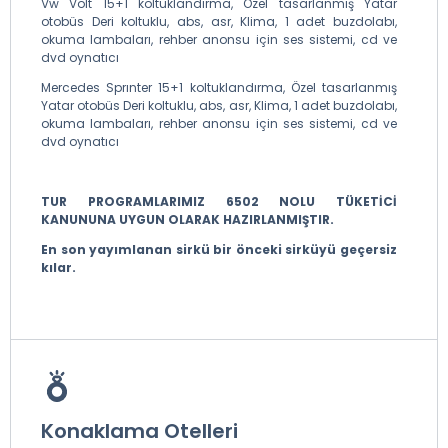
Vw Volt 15+1 koltuklandırma, Özel tasarlanmış Yatar
otobüs Deri koltuklu, abs, asr, Klima, 1 adet buzdolabı,
okuma lambaları, rehber anonsu için ses sistemi, cd ve
dvd oynatıcı
Mercedes Sprınter 15+1 koltuklandırma, Özel tasarlanmış
Yatar otobüs Deri koltuklu, abs, asr, Klima, 1 adet buzdolabı,
okuma lambaları, rehber anonsu için ses sistemi, cd ve
dvd oynatıcı
TUR PROGRAMLARIMIZ 6502 NOLU TÜKETİCİ
KANUNUNA UYGUN OLARAK HAZIRLANMIŞTIR.
En son yayımlanan sirkü bir önceki sirküyü geçersiz
kılar.
Konaklama Otelleri