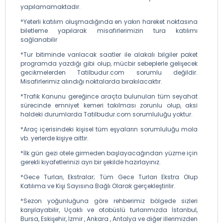
yapılamamaktadır.
*Yeterli katılım oluşmadığında en yakın hareket noktasına
biletleme yapılarak misafirlerimizin tura katılımı
sağlanabilir
*Tur bitiminde varılacak saatler ile alakalı bilgiler paket
programda yazdığı gibi olup, mücbir sebeplerle gelişecek
gecikmelerden Tatilbudur.com sorumlu değildir.
Misafirlerimiz alındığı noktalarda bırakılacaktır.
*Trafik Kanunu gereğince araçta bulunulan tüm seyahat
sürecinde emniyet kemeri takılması zorunlu olup, aksi
haldeki durumlarda Tatilbudur.com sorumluluğu yoktur.
*Araç içerisindeki kişisel tüm eşyaların sorumluluğu mola
vb. yerlerde kişiye aittir.
*İlk gün gezi otele girmeden başlayacağından yüzme için
gerekli kıyafetlerinizi ayrı bir şekilde hazırlayınız.
*Gece Turları, Ekstralar; Tüm Gece Turları Ekstra Olup
Katılıma ve Kişi Sayısına Bağlı Olarak gerçekleştirilir.
*Sezon yoğunluğuna göre rehberimiz bölgede sizleri
karşılayabilir, Uçaklı ve otobüslü turlarımızda İstanbul,
Bursa, Eskişehir, İzmir , Ankara , Antalya ve diğer illerimizden