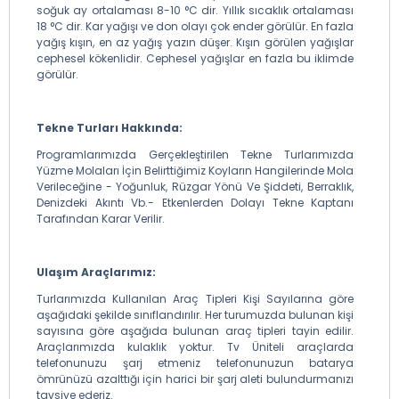
soğuk ay ortalaması 8-10 °C dir. Yıllık sıcaklık ortalaması
18 °C dir. Kar yağışı ve don olayı çok ender görülür. En fazla
yağış kışın, en az yağış yazın düşer. Kışın görülen yağışlar
cephesel kökenlidir. Cephesel yağışlar en fazla bu iklimde
görülür.
Tekne Turları Hakkında:
Programlarımızda Gerçekleştirilen Tekne Turlarımızda
Yüzme Molaları İçin Belirttiğimiz Koyların Hangilerinde Mola
Verileceğine - Yoğunluk, Rüzgar Yönü Ve Şiddeti, Berraklık,
Denizdeki Akıntı Vb.- Etkenlerden Dolayı Tekne Kaptanı
Tarafından Karar Verilir.
Ulaşım Araçlarımız:
Turlarımızda Kullanılan Araç Tipleri Kişi Sayılarına göre
aşağıdaki şekilde sınıflandırılır. Her turumuzda bulunan kişi
sayısına göre aşağıda bulunan araç tipleri tayin edilir.
Araçlarımızda kulaklık yoktur. Tv Üniteli araçlarda
telefonunuzu şarj etmeniz telefonunuzun batarya
ömrünüzü azalttığı için harici bir şarj aleti bulundurmanızı
tavsiye ederiz.