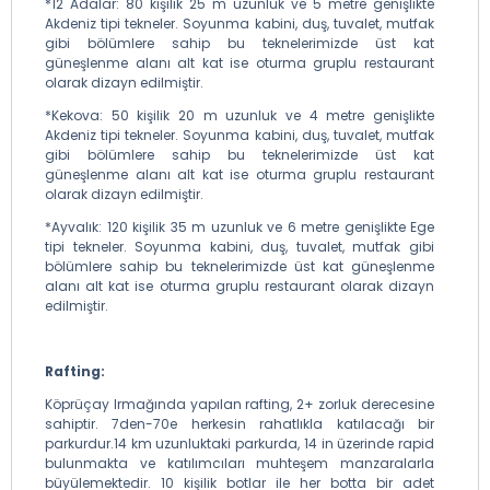
*12 Adalar: 80 kişilik 25 m uzunluk ve 5 metre genişlikte
Akdeniz tipi tekneler. Soyunma kabini, duş, tuvalet, mutfak
gibi bölümlere sahip bu teknelerimizde üst kat
güneşlenme alanı alt kat ise oturma gruplu restaurant
olarak dizayn edilmiştir.
*Kekova: 50 kişilik 20 m uzunluk ve 4 metre genişlikte
Akdeniz tipi tekneler. Soyunma kabini, duş, tuvalet, mutfak
gibi bölümlere sahip bu teknelerimizde üst kat
güneşlenme alanı alt kat ise oturma gruplu restaurant
olarak dizayn edilmiştir.
*Ayvalık: 120 kişilik 35 m uzunluk ve 6 metre genişlikte Ege
tipi tekneler. Soyunma kabini, duş, tuvalet, mutfak gibi
bölümlere sahip bu teknelerimizde üst kat güneşlenme
alanı alt kat ise oturma gruplu restaurant olarak dizayn
edilmiştir.
Rafting:
Köprüçay Irmağında yapılan rafting, 2+ zorluk derecesine
sahiptir. 7den-70e herkesin rahatlıkla katılacağı bir
parkurdur.14 km uzunluktaki parkurda, 14 in üzerinde rapid
bulunmakta ve katılımcıları muhteşem manzaralarla
büyülemektedir. 10 kişilik botlar ile her botta bir adet