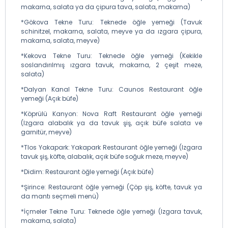
makarna, salata ya da çipura tava, salata, makarna)
*Gökova Tekne Turu: Teknede öğle yemeği (Tavuk
schinitzel, makarna, salata, meyve ya da ızgara çipura,
makarna, salata, meyve)
*Kekova Tekne Turu: Teknede öğle yemeği (Kekikle
soslandırılmış ızgara tavuk, makarna, 2 çeşit meze,
salata)
*Dalyan Kanal Tekne Turu: Caunos Restaurant öğle
yemeği (Açık büfe)
*Köprülü Kanyon: Nova Raft Restaurant öğle yemeği
(Izgara alabalık ya da tavuk şiş, açık büfe salata ve
garnitür, meyve)
*Tlos Yakapark: Yakapark Restaurant öğle yemeği (Izgara
tavuk şiş, köfte, alabalık, açık büfe soğuk meze, meyve)
*Didim: Restaurant öğle yemeği (Açık büfe)
*Şirince: Restaurant öğle yemeği (Çöp şiş, köfte, tavuk ya
da mantı seçmeli menü)
*İçmeler Tekne Turu: Teknede öğle yemeği (Izgara tavuk,
makarna, salata)