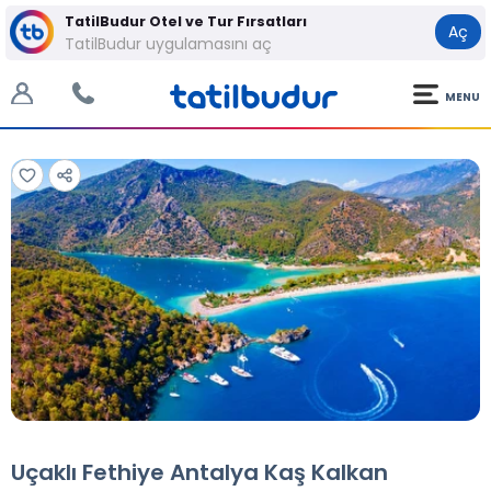
TatilBudur Otel ve Tur Fırsatları
Aç
TatilBudur uygulamasını aç
MENU
Tüm Fotoğraflar
Tüm Fotoğraflar
Uçaklı Fethiye Antalya Kaş Kalkan