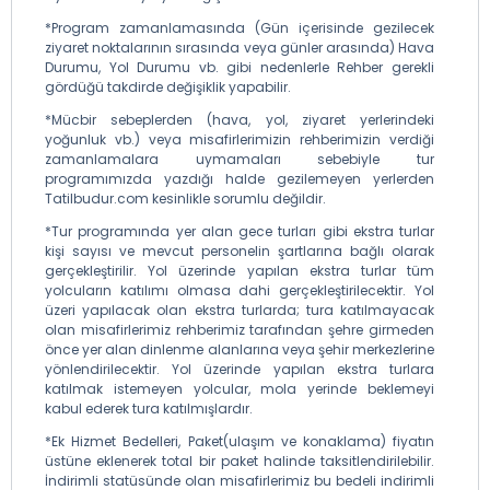
*Program zamanlamasında (Gün içerisinde gezilecek
ziyaret noktalarının sırasında veya günler arasında) Hava
Durumu, Yol Durumu vb. gibi nedenlerle Rehber gerekli
gördüğü takdirde değişiklik yapabilir.
*Mücbir sebeplerden (hava, yol, ziyaret yerlerindeki
yoğunluk vb.) veya misafirlerimizin rehberimizin verdiği
zamanlamalara uymamaları sebebiyle tur
programımızda yazdığı halde gezilemeyen yerlerden
Tatilbudur.com kesinlikle sorumlu değildir.
*Tur programında yer alan gece turları gibi ekstra turlar
kişi sayısı ve mevcut personelin şartlarına bağlı olarak
gerçekleştirilir. Yol üzerinde yapılan ekstra turlar tüm
yolcuların katılımı olmasa dahi gerçekleştirilecektir. Yol
üzeri yapılacak olan ekstra turlarda; tura katılmayacak
olan misafirlerimiz rehberimiz tarafından şehre girmeden
önce yer alan dinlenme alanlarına veya şehir merkezlerine
yönlendirilecektir. Yol üzerinde yapılan ekstra turlara
katılmak istemeyen yolcular, mola yerinde beklemeyi
kabul ederek tura katılmışlardır.
*Ek Hizmet Bedelleri, Paket(ulaşım ve konaklama) fiyatın
üstüne eklenerek total bir paket halinde taksitlendirilebilir.
İndirimli statüsünde olan misafirlerimiz bu bedeli indirimli