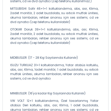
sistemi, cd ve dvd oynatıcı (cep telefonu kullanılmaz.)
MITSUBISHI Safir 46+1+1 koltuklandırma, abs, asr, Klima,
2adet monitör, 2 adet buzdolabı, su ısıtıcılı mutfak ünitesi,
okuma lambaları, rehber anonsu için ses sistemi, cd ve
dvd oynatıcı (cep telefonu kullanılabilir)
OTOKAR Doruk 39+1+1 koltuklandırma, abs, asr, Klima,
2adet monitör, 2 adet buzdolabı, su ısıtıcılı mutfak ünitesi,
okuma lambaları, rehber anonsu için ses sistemi, cd ve
dvd oynatıcı (cep telefonu kullanılabilir)
MIDIBUSLER: (17 - 28 Kişi Sayılarında Kullanılır)
ISUZU TURKUAZ 31+1 koltuklandırma, Yatar otobüs koltuklu,
abs, asr, Klima, 1adet monitör, 1 adet buzdolabı, su ısıtıcılı
mutfak ünitesi, okuma lambaları, rehber anonsu için ses
sistemi, cd ve dvd oynatıcı
MINIBUSLER: (16'ya kadar Kişi Sayılarında Kullanılır)
VW VOLT 12+1 koltuklandırma, Özel tasarlanmış Yatar
otobüs Deri koltuklu, abs, asr, Klima, 1 adet buzdolabı,
okuma lambaları, rehber anonsu için ses sistemi, cd ve