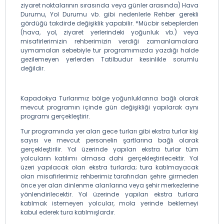
ziyaret noktalarının sırasında veya günler arasında) Hava
Durumu, Yol Durumu vb. gibi nedenlerle Rehber gerekli
gördüğü takdirde değişiklik yapabilir. *Mücbir sebeplerden
(hava, yol, ziyaret yerlerindeki yoğunluk vb.) veya
misafirlerimizin rehberimizin verdiği zamanlamalara
uymamaları sebebiyle tur programımızda yazdığı halde
gezilemeyen yerlerden Tatilbudur kesinlikle sorumlu
değildir.
Kapadokya Turlarımız bölge yoğunluklarına bağlı olarak
mevcut programın içinde gün değişikliği yapılarak aynı
programı gerçekleştirir.
Tur programında yer alan gece turları gibi ekstra turlar kişi
sayısı ve mevcut personelin şartlarına bağlı olarak
gerçekleştirilir. Yol üzerinde yapılan ekstra turlar tüm
yolcuların katılımı olmasa dahi gerçekleştirilecektir. Yol
üzeri yapılacak olan ekstra turlarda; tura katılmayacak
olan misafirlerimiz rehberimiz tarafından şehre girmeden
önce yer alan dinlenme alanlarına veya şehir merkezlerine
yönlendirilecektir. Yol üzerinde yapılan ekstra turlara
katılmak istemeyen yolcular, mola yerinde beklemeyi
kabul ederek tura katılmışlardır.