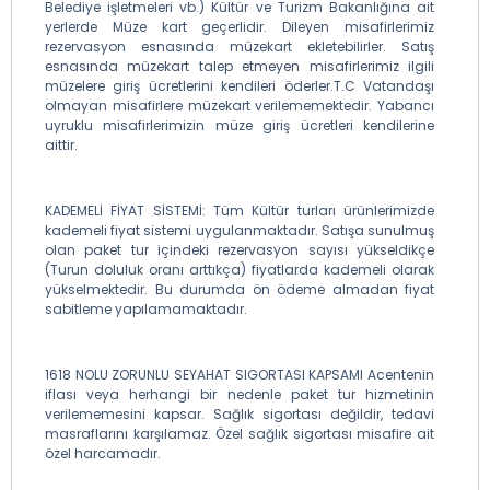
Belediye işletmeleri vb.) Kültür ve Turizm Bakanlığına ait
yerlerde Müze kart geçerlidir. Dileyen misafirlerimiz
rezervasyon esnasında müzekart ekletebilirler. Satış
esnasında müzekart talep etmeyen misafirlerimiz ilgili
müzelere giriş ücretlerini kendileri öderler.T.C Vatandaşı
olmayan misafirlere müzekart verilememektedir. Yabancı
uyruklu misafirlerimizin müze giriş ücretleri kendilerine
aittir.
KADEMELİ FİYAT SİSTEMİ: Tüm Kültür turları ürünlerimizde
kademeli fiyat sistemi uygulanmaktadır. Satışa sunulmuş
olan paket tur içindeki rezervasyon sayısı yükseldikçe
(Turun doluluk oranı arttıkça) fiyatlarda kademeli olarak
yükselmektedir. Bu durumda ön ödeme almadan fiyat
sabitleme yapılamamaktadır.
1618 NOLU ZORUNLU SEYAHAT SIGORTASI KAPSAMI Acentenin
iflası veya herhangi bir nedenle paket tur hizmetinin
verilememesini kapsar. Sağlık sigortası değildir, tedavi
masraflarını karşılamaz. Özel sağlık sigortası misafire ait
özel harcamadır.