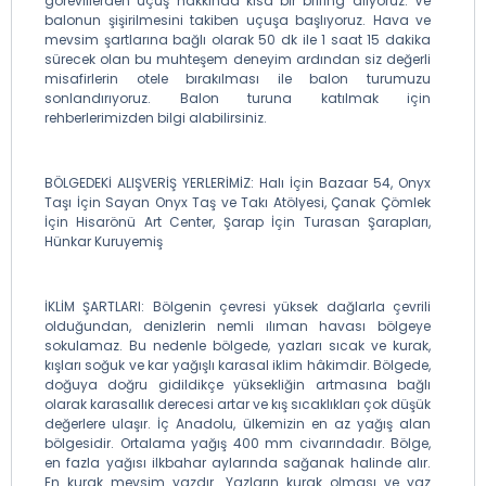
görevlilerden uçuş hakkında kısa bir brifing alıyoruz. Ve
balonun şişirilmesini takiben uçuşa başlıyoruz. Hava ve
mevsim şartlarına bağlı olarak 50 dk ile 1 saat 15 dakika
sürecek olan bu muhteşem deneyim ardından siz değerli
misafirlerin otele bırakılması ile balon turumuzu
sonlandırıyoruz. Balon turuna katılmak için
rehberlerimizden bilgi alabilirsiniz.
BÖLGEDEKİ ALIŞVERİŞ YERLERİMİZ: Halı İçin Bazaar 54, Onyx
Taşı İçin Sayan Onyx Taş ve Takı Atölyesi, Çanak Çömlek
İçin Hisarönü Art Center, Şarap İçin Turasan Şarapları,
Hünkar Kuruyemiş
İKLİM ŞARTLARI: Bölgenin çevresi yüksek dağlarla çevrili
olduğundan, denizlerin nemli ılıman havası bölgeye
sokulamaz. Bu nedenle bölgede, yazları sıcak ve kurak,
kışları soğuk ve kar yağışlı karasal iklim hâkimdir. Bölgede,
doğuya doğru gidildikçe yüksekliğin artmasına bağlı
olarak karasallık derecesi artar ve kış sıcaklıkları çok düşük
değerlere ulaşır. İç Anadolu, ülkemizin en az yağış alan
bölgesidir. Ortalama yağış 400 mm civarındadır. Bölge,
en fazla yağısı ilkbahar aylarında sağanak halinde alır.
En kurak mevsim yazdır. Yazların kurak olması ve yaz