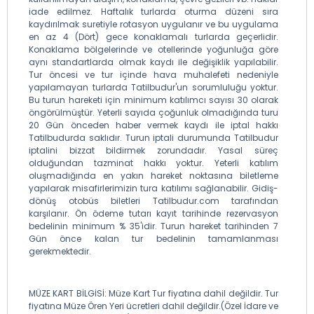
iade edilmez. Haftalık turlarda oturma düzeni sıra
kaydırılmak suretiyle rotasyon uygulanır ve bu uygulama
en az 4 (Dört) gece konaklamalı turlarda geçerlidir.
Konaklama bölgelerinde ve otellerinde yoğunluğa göre
aynı standartlarda olmak kaydı ile değişiklik yapılabilir.
Tur öncesi ve tur içinde hava muhalefeti nedeniyle
yapılamayan turlarda Tatilbudur'un sorumluluğu yoktur.
Bu turun hareketi için minimum katılımcı sayısı 30 olarak
öngörülmüştür. Yeterli sayıda çoğunluk olmadığında turu
20 Gün önceden haber vermek kaydı ile iptal hakkı
Tatilbudurda saklıdır. Turun iptali durumunda Tatilbudur
iptalini bizzat bildirmek zorundadır. Yasal süreç
olduğundan tazminat hakkı yoktur. Yeterli katılım
oluşmadığında en yakın hareket noktasına biletleme
yapılarak misafirlerimizin tura katılımı sağlanabilir. Gidiş-
dönüş otobüs biletleri Tatilbudur.com tarafından
karşılanır. Ön ödeme tutarı kayıt tarihinde rezervasyon
bedelinin minimum % 35'idir. Turun hareket tarihinden 7
Gün önce kalan tur bedelinin tamamlanması
gerekmektedir.
MÜZE KART BİLGİSİ: Müze Kart Tur fiyatına dahil değildir. Tur
fiyatına Müze Ören Yeri ücretleri dahil değildir.(Özel İdare ve