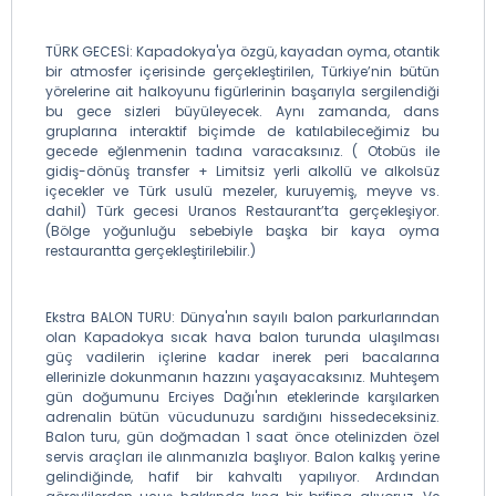
TÜRK GECESİ: Kapadokya'ya özgü, kayadan oyma, otantik
bir atmosfer içerisinde gerçekleştirilen, Türkiye’nin bütün
yörelerine ait halkoyunu figürlerinin başarıyla sergilendiği
bu gece sizleri büyüleyecek. Aynı zamanda, dans
gruplarına interaktif biçimde de katılabileceğimiz bu
gecede eğlenmenin tadına varacaksınız. ( Otobüs ile
gidiş-dönüş transfer + Limitsiz yerli alkollü ve alkolsüz
içecekler ve Türk usulü mezeler, kuruyemiş, meyve vs.
dahil) Türk gecesi Uranos Restaurant’ta gerçekleşiyor.
(Bölge yoğunluğu sebebiyle başka bir kaya oyma
restaurantta gerçekleştirilebilir.)
Ekstra BALON TURU: Dünya'nın sayılı balon parkurlarından
olan Kapadokya sıcak hava balon turunda ulaşılması
güç vadilerin içlerine kadar inerek peri bacalarına
ellerinizle dokunmanın hazzını yaşayacaksınız. Muhteşem
gün doğumunu Erciyes Dağı'nın eteklerinde karşılarken
adrenalin bütün vücudunuzu sardığını hissedeceksiniz.
Balon turu, gün doğmadan 1 saat önce otelinizden özel
servis araçları ile alınmanızla başlıyor. Balon kalkış yerine
gelindiğinde, hafif bir kahvaltı yapılıyor. Ardından