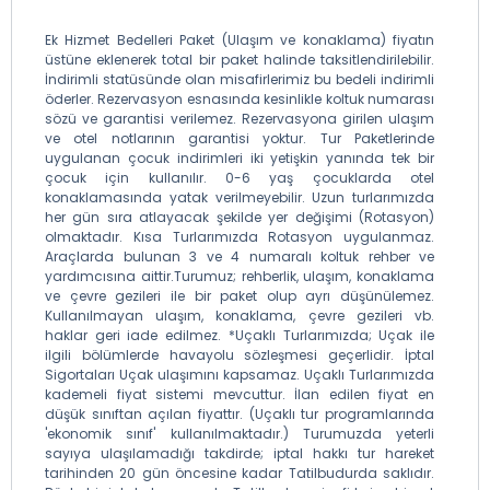
Ek Hizmet Bedelleri Paket (Ulaşım ve konaklama) fiyatın
üstüne eklenerek total bir paket halinde taksitlendirilebilir.
İndirimli statüsünde olan misafirlerimiz bu bedeli indirimli
öderler. Rezervasyon esnasında kesinlikle koltuk numarası
sözü ve garantisi verilemez. Rezervasyona girilen ulaşım
ve otel notlarının garantisi yoktur. Tur Paketlerinde
uygulanan çocuk indirimleri iki yetişkin yanında tek bir
çocuk için kullanılır. 0-6 yaş çocuklarda otel
konaklamasında yatak verilmeyebilir. Uzun turlarımızda
her gün sıra atlayacak şekilde yer değişimi (Rotasyon)
olmaktadır. Kısa Turlarımızda Rotasyon uygulanmaz.
Araçlarda bulunan 3 ve 4 numaralı koltuk rehber ve
yardımcısına aittir.Turumuz; rehberlik, ulaşım, konaklama
ve çevre gezileri ile bir paket olup ayrı düşünülemez.
Kullanılmayan ulaşım, konaklama, çevre gezileri vb.
haklar geri iade edilmez. *Uçaklı Turlarımızda; Uçak ile
ilgili bölümlerde havayolu sözleşmesi geçerlidir. İptal
Sigortaları Uçak ulaşımını kapsamaz. Uçaklı Turlarımızda
kademeli fiyat sistemi mevcuttur. İlan edilen fiyat en
düşük sınıftan açılan fiyattır. (Uçaklı tur programlarında
'ekonomik sınıf' kullanılmaktadır.) Turumuzda yeterli
sayıya ulaşılamadığı takdirde; iptal hakkı tur hareket
tarihinden 20 gün öncesine kadar Tatilbudurda saklıdır.