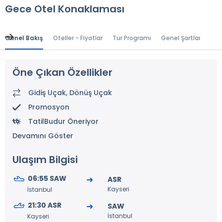
Gece Otel Konaklaması
Genel Bakış
Oteller - Fiyatlar
Tur Programı
Genel Şartlar
Gr
Öne Çıkan Özellikler
Gidiş Uçak, Dönüş Uçak
Promosyon
TatilBudur Öneriyor
Devamını Göster
Ulaşım Bilgisi
06:55 SAW
ASR
Kayseri
İstanbul
21:30 ASR
SAW
İstanbul
Kayseri