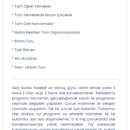
* Tüm Öğlen Yemekleri
* Tüm Yemeklerde Alınan İçecekler
* Tüm Özel Harcamalar
* Ekstra Belirtilen Tüm Organizasyonlar
* Balon Turu
* Türk Gecesi
* Atv vb.Safari
* Seyr- i Balon Turu
Gezi Süresi hareket ve dönüş günü dahil olmak üzere 2
Gece 3 Gün olup 2 Gece otel konaklamalıdır. Rehberimiz
programı tamamen gerçekleştirmek kaydı ile programın
seyrinde değişiklik yapabilir. Çocuk indirimleri iki yetişkin
yanında uygulanır. Tek bir çocuk için kullanılır. Turlarımız
otel, otobüs, tur programı ve rehberlik hizmetleri ile bir
bütündür ayrı ayrı düşünülemez. 0-6 Yaş çocuklarda otel
konaklamasında yatak verilmeyebilir. Tur içeresinde
kullanılmayan ulaşım, konaklama, çevre gezileri vb. haklar