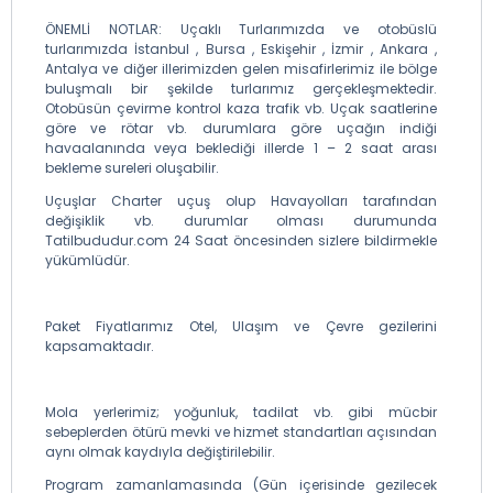
ÖNEMLİ NOTLAR: Uçaklı Turlarımızda ve otobüslü
turlarımızda İstanbul , Bursa , Eskişehir , İzmir , Ankara ,
Antalya ve diğer illerimizden gelen misafirlerimiz ile bölge
buluşmalı bir şekilde turlarımız gerçekleşmektedir.
Otobüsün çevirme kontrol kaza trafik vb. Uçak saatlerine
göre ve rötar vb. durumlara göre uçağın indiği
havaalanında veya beklediği illerde 1 – 2 saat arası
bekleme sureleri oluşabilir.
Uçuşlar Charter uçuş olup Havayolları tarafından
değişiklik vb. durumlar olması durumunda
Tatilbududur.com 24 Saat öncesinden sizlere bildirmekle
yükümlüdür.
Paket Fiyatlarımız Otel, Ulaşım ve Çevre gezilerini
kapsamaktadır.
Mola yerlerimiz; yoğunluk, tadilat vb. gibi mücbir
sebeplerden ötürü mevki ve hizmet standartları açısından
aynı olmak kaydıyla değiştirilebilir.
Program zamanlamasında (Gün içerisinde gezilecek