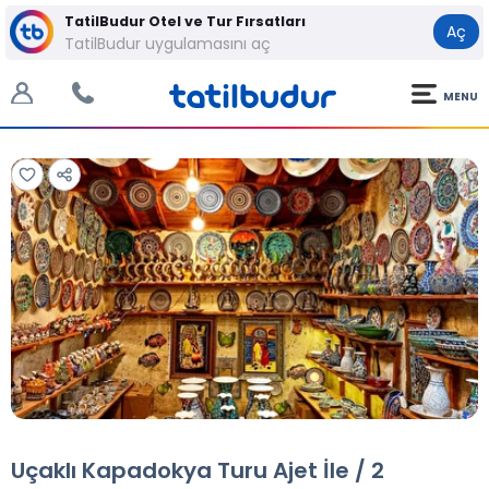
TatilBudur Otel ve Tur Fırsatları
Aç
TatilBudur uygulamasını aç
MENU
Tüm Fotoğraflar
Tüm Fotoğraflar
Uçaklı Kapadokya Turu Ajet İle / 2