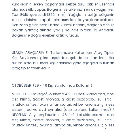
kuraklığının erken başlaması sebze türü bitkiler üzerinde
olumsuz etki yapar. Bölgenin ve ülkemizin en az yağışlı yeri
Tuz Gölü çevresidir(320 mm) .Yağışların azlığı bölgenin
deniz etkisine kapalı olmasından kaynaklanmaktadır.
Denizden gelen nemli hava kütlesi, nemini, dağların denize
bakan yamaçlarında yağış halinde bırakır. İç Anadolu
Bölgesi'ne doğru eserken artık kurudur.
ULAŞIM ARAÇLARIMIZ: Turlarımızda Kullanılan Araç Tipleri
Kişi Sayılarına göre aşağıdaki şekilde sınıflandırılır. Her
turumuzda bulunan kişi sayısına göre aşağıda bulunan
araç tipleri tayin edilir.
OTOBÜSLER: (29 - 46 Kişi Sayılarında Kullanılır)
MERCEDES Travego/Tourismo 46+1+1 koltuklandırma, abs,
asr, Klima, 2adet monitör, 2 adet buzdolabı, su ısıtıcılı
mutfak ünitesi, okuma lambaları, rehber anonsu için ses
sistemi, cd ve dvd oynatıcı (cep telefonu kullanılmaz) *
NEOPLAN Cityliner/Tourliner 46+1+1 koltuklandırma, abs,
asr, Klima, 2adet monitör, 2 adet buzdolabı, su ısıtıcılı
mutfak ünitesi, okuma lambaları, rehber anonsu için ses