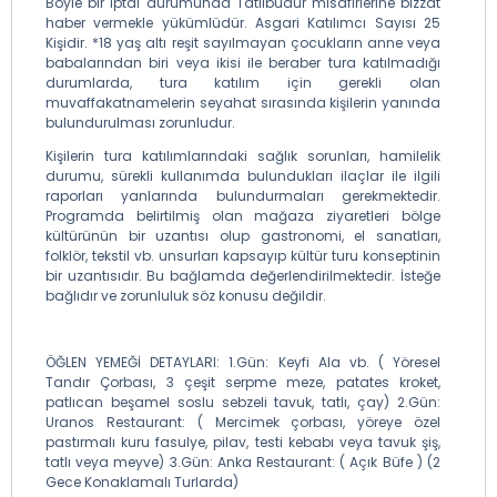
Böyle bir iptal durumunda Tatilbudur misafirlerine bizzat
haber vermekle yükümlüdür. Asgari Katılımcı Sayısı 25
Kişidir. *18 yaş altı reşit sayılmayan çocukların anne veya
babalarından biri veya ikisi ile beraber tura katılmadığı
durumlarda, tura katılım için gerekli olan
muvaffakatnamelerin seyahat sırasında kişilerin yanında
bulundurulması zorunludur.
Kişilerin tura katılımlarındaki sağlık sorunları, hamilelik
durumu, sürekli kullanımda bulundukları ilaçlar ile ilgili
raporları yanlarında bulundurmaları gerekmektedir.
Programda belirtilmiş olan mağaza ziyaretleri bölge
kültürünün bir uzantısı olup gastronomi, el sanatları,
folklör, tekstil vb. unsurları kapsayıp kültür turu konseptinin
bir uzantısıdır. Bu bağlamda değerlendirilmektedir. İsteğe
bağlıdır ve zorunluluk söz konusu değildir.
ÖĞLEN YEMEĞİ DETAYLARI: 1.Gün: Keyfi Ala vb. ( Yöresel
Tandır Çorbası, 3 çeşit serpme meze, patates kroket,
patlıcan beşamel soslu sebzeli tavuk, tatlı, çay) 2.Gün:
Uranos Restaurant: ( Mercimek çorbası, yöreye özel
pastırmalı kuru fasulye, pilav, testi kebabı veya tavuk şiş,
tatlı veya meyve) 3.Gün: Anka Restaurant: ( Açık Büfe ) (2
Gece Konaklamalı Turlarda)