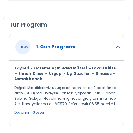
Tur Programı
1. Gün Programı
1. Gün
Kayseri - Göreme Açık Hava Müzesi –Tokalı Kilise
– Elmalı Kilise – Ürgüp - Üç Güzeller – Sinasos –
Asmalı Konak
Değerli Misafirlerimiz uçuş saatinden en az 2 saat önce
alan Buluşma bireysel check yapmak için Sabah
Sabiha Gökçen Havalimanı iç hatlar gidiş terminalinde
Ajet Havayollarına ait VF3170 Sefer sayılı 06.55 hareketli
Kayseri uçağı ile 08.20’dE Kayseri’ye iniş yapıyoruz. Bizi
Devamını Göster
bekleyen aracımıza binerek Panoramik Kayseri şehir turu
ile Serbest alınan sabah kahvaltısı sonrasında
Nevşehir’e doğru yolumuza devam ediyoruz.
Kapadokya bölgesinin en yüksek noktalarından biri