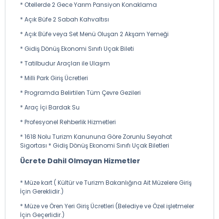
* Otellerde 2 Gece Yarım Pansiyon Konaklama
* Öğle Yemeği: Bölge restoranlarında menü olarak
* Açık Büfe 2 Sabah Kahvaltısı
alınacaktır. (Ekstra)
* Açık Büfe veya Set Menü Oluşan 2 Akşam Yemeği
* Akşam Yemeği: Otelde alınacak olup, tur ücretine
dahildir.
* Gidiş Dönüş Ekonomi Sınıfı Uçak Bileti
* Konaklama Oteli: Seçilen otelde konaklama
* Tatilbudur Araçları ile Ulaşım
gerçekleştirilecektir.
* Milli Park Giriş Ücretleri
* Otele Giriş Saati: 18.00 - 19.00
* Programda Belirtilen Tüm Çevre Gezileri
* Araç İçi Bardak Su
* Profesyonel Rehberlik Hizmetleri
* 1618 Nolu Turizm Kanununa Göre Zorunlu Seyahat
Sigortası * Gidiş Dönüş Ekonomi Sınıfı Uçak Biletleri
Ücrete Dahil Olmayan Hizmetler
* Müze kart ( Kültür ve Turizm Bakanlığına Ait Müzelere Giriş
İçin Gereklidir.)
* Müze ve Ören Yeri Giriş Ücretleri (Belediye ve Özel işletmeler
İçin Geçerlidir.)