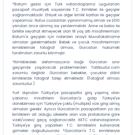
*Batum gezisi için Türk vatandaşlarına uygulanan
pasaport muafiyeti sayesinde T.C. Kimlikleri ile geçişler
sağlanmaktadır. Ehliyet ve diğer kimlik kartları ile geçişler
yapılamaz. Nüfus cüzdanları yıpranmamış olmalı ve 2010
yılından önce alınmış ise yenilenmelidir. Anne ve baba ile
birlikte seyahat etmeyecek olan 18 yaş altı misafirlerimizin
Batum'a geçişleri için noterden onaylı Muvafakatname
almaları gerekmektedir. Bebek ve çocuk misafirlerimizin
kimliklerinde fotoğraf olması, Gürcistan hükümeti
tarafından zorunlu kılınmıştır.
*Kimliklerdeki deformasyona bağlı Gürcistan sınır
geçişinde yaşanacak problemlerden Tatilbudur.com
sorumlu değildir. Gürcistan bebekler, çocuklar dâhil
kimliklerde fotoğraf talep etmektedir. (Fotoğraf olması
zorunludur.)
Yurt dışından Türkiye'ye pasaportla giriş yapmış olan
yabancı misafirlerin Gürcistan'a gidip Türkiye'ye
dönebilmesi için Türkiye'ye çoklu (multiple) vize girişi almış
olmaları gerekir. Ayrıca Gürcistan'ın pasaportların ya da
kimliklerin ait olduğu ülkelerle olan vize protokolüne göre
vizeli/vizesiz geçiş sağlanacaktır. KKTC vatandaşlarının
Türkiye'ye giriş yaparken T.C. kimliklerini kullanarak
girmeleri doğrultusunda *Gürcistan'a T.C. kimlikleriyle