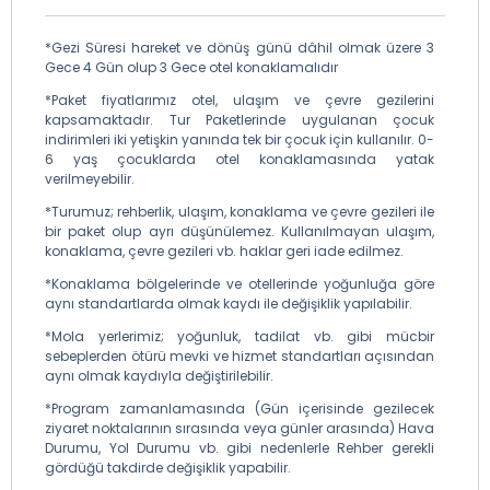
*Gezi Süresi hareket ve dönüş günü dâhil olmak üzere 3
Gece 4 Gün olup 3 Gece otel konaklamalıdır
*Paket fiyatlarımız otel, ulaşım ve çevre gezilerini
kapsamaktadır. Tur Paketlerinde uygulanan çocuk
indirimleri iki yetişkin yanında tek bir çocuk için kullanılır. 0-
6 yaş çocuklarda otel konaklamasında yatak
verilmeyebilir.
*Turumuz; rehberlik, ulaşım, konaklama ve çevre gezileri ile
bir paket olup ayrı düşünülemez. Kullanılmayan ulaşım,
konaklama, çevre gezileri vb. haklar geri iade edilmez.
*Konaklama bölgelerinde ve otellerinde yoğunluğa göre
aynı standartlarda olmak kaydı ile değişiklik yapılabilir.
*Mola yerlerimiz; yoğunluk, tadilat vb. gibi mücbir
sebeplerden ötürü mevki ve hizmet standartları açısından
aynı olmak kaydıyla değiştirilebilir.
*Program zamanlamasında (Gün içerisinde gezilecek
ziyaret noktalarının sırasında veya günler arasında) Hava
Durumu, Yol Durumu vb. gibi nedenlerle Rehber gerekli
gördüğü takdirde değişiklik yapabilir.