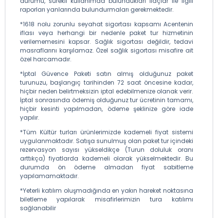
durumu, sürekli kullanımda bulundukları ilaçlar ile ilgili
raporları yanlarında bulundurmaları gerekmektedir.
*1618 nolu zorunlu seyahat sigortası kapsamı Acentenin
iflası veya herhangi bir nedenle paket tur hizmetinin
verilememesini kapsar. Sağlık sigortası değildir, tedavi
masraflarını karşılamaz. Özel sağlık sigortası misafire ait
özel harcamadır.
*İptal Güvence Paketi satın almış olduğunuz paket
turunuzu, başlangıç tarihinden 72 saat öncesine kadar,
hiçbir neden belirtmeksizin iptal edebilmenize olanak verir.
İptal sonrasında ödemiş olduğunuz tur ücretinin tamamı,
hiçbir kesinti yapılmadan, ödeme şeklinize göre iade
yapılır.
*Tüm Kültür turları ürünlerimizde kademeli fiyat sistemi
uygulanmaktadır. Satışa sunulmuş olan paket tur içindeki
rezervasyon sayısı yükseldikçe (Turun doluluk oranı
arttıkça) fiyatlarda kademeli olarak yükselmektedir. Bu
durumda ön ödeme almadan fiyat sabitleme
yapılamamaktadır.
*Yeterli katılım oluşmadığında en yakın hareket noktasına
biletleme yapılarak misafirlerimizin tura katılımı
sağlanabilir