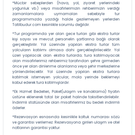
*Mücbir sebeplerden (hava, yol, ziyaret yerlerindeki
yoğunluk vb.) veya misafirlerimizin rehberimizin verdiği
zamanlamalara uymamaları sebebiyle tur
programımızda yazdığı halde gezilemeyen yerlerden
Tatilbudur.com kesinlikle sorumlu değildir.
*Tur programında yer alan gece turları gibi ekstra turlar
kişi sayısı ve mevcut personelin şartlarına bağlı olarak
gerçekleştirilir. Yol üzerinde yapılan ekstra turlar tüm
yolcuların katılımı olmasa dahi gerçekleştirilecektir. Yol
üzeri yapılacak olan ekstra turlarda; tura katılmayacak
olan misafirlerimiz rehberimiz tarafından şehre girmeden
önce yer alan dinlenme alanlarına veya şehir merkezlerine
yönlendirilecektir. Yol üzerinde yapılan ekstra turlara
katılmak istemeyen yolcular, mola yerinde beklemeyi
kabul ederek tura katılmışlardır.
*Ek Hizmet Bedelleri, Paket(ulaşım ve konaklama) fiyatın
üstüne eklenerek total bir paket halinde taksitlendirilebilir.
İndirimli statüsünde olan misafirlerimiz bu bedeli indirimli
öderler.
*Rezervasyon esnasında kesinlikle koltuk numarası sözü
ve garantisi verilemez. Rezervasyona girilen ulaşım ve otel
notlarının garantisi yoktur.