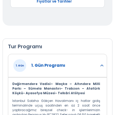
Fiyatlar ve Tarihler
Tur Programı
1. Gün Programı
1. Gün
Değirmendere Vadisi– Maçka – Altındere Milli
Parkı – Sümela Manastırı- Trabzon – Atatürk
Köşkü- Ayasofya Müzesi- Telkâri Atölyesi
İstanbul Sabiha Gökçen Havalimanı iç hatlar gidiş
terminalinde uçuş saatinden en az 2 saat önce
yaptıracağımız bireysel check- in işlemlerimizin
ardından Pegasus Hy PC2822 Sefer sayılı 06:50 hareketli