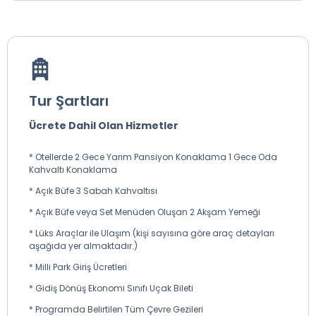
görme fırsatı bulduktan sonra otelimize ulaşıyoruz.
* Sabah Kahvaltısı: Serbest alınacak olup ekstradır.
* Öğle Yemeği: Pervanlar Park Tesisleri’nde ya da Körfez
Metin Restoran’da menü olarak alınacaktır. (Ekstra)
Tur Şartları
* Akşam Yemeği: Otelde alınacak olup tur ücretine
dâhildir.
Ücrete Dahil Olan Hizmetler
* Güzergâh: Trabzon Havaalanı– Altındere Milli Parkı –
Trabzon 173 KM
* Otellerde 2 Gece Yarım Pansiyon Konaklama 1 Gece Oda
* Konaklama Oteli: Trabzon Konak Park Hotel- Zitaş Hotel,
Kahvaltı Konaklama
Trabzon Sera Nature Hotel, Trabzon Şehir Otelleri vb.
* Açık Büfe 3 Sabah Kahvaltısı
* Açık Büfe veya Set Menüden Oluşan 2 Akşam Yemeği
* Lüks Araçlar ile Ulaşım (kişi sayısına göre araç detayları
aşağıda yer almaktadır.)
* Milli Park Giriş Ücretleri
* Gidiş Dönüş Ekonomi Sınıfı Uçak Bileti
* Programda Belirtilen Tüm Çevre Gezileri