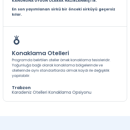
KANUNUNA UYGUN OLARAK HAZIRLANMIŞTIR.
En son yayımlanan sirkü bir önceki sirküyü geçersiz
kılar.
Konaklama Otelleri
Programda belirtilen oteller örnek konaklama tesisleridir.
Yoğunluğa bağlı olarak konaklama bölgelerinde ve
otellerinde aynı standartlarda olmak kaydı ile değişiklik
yapılabilir.
Trabzon
Karadeniz Otelleri Konaklama Opsiyonu