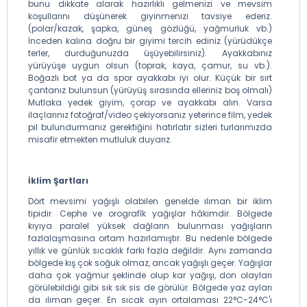
bunu dikkate alarak hazırlıklı gelmenizi ve mevsim
koşullarını düşünerek giyinmenizi tavsiye ederiz.
(polar/kazak, şapka, güneş gözlüğü, yağmurluk vb.)
İnceden kalına doğru bir giyimi tercih ediniz (yürüdükçe
terler, durduğunuzda üşüyebilirsiniz). Ayakkabınız
yürüyüşe uygun olsun (toprak, kaya, çamur, su vb.).
Boğazlı bot ya da spor ayakkabı iyi olur. Küçük bir sırt
çantanız bulunsun (yürüyüş sırasında elleriniz boş olmalı)
Mutlaka yedek giyim, çorap ve ayakkabı alın. Varsa
ilaçlarınız fotoğraf/video çekiyorsanız yeterince film, yedek
pil bulundurmanız gerektiğini hatırlatır sizleri turlarımızda
misafir etmekten mutluluk duyarız.
İklim Şartları
Dört mevsimi yağışlı olabilen genelde ılıman bir iklim
tipidir. Cephe ve orografîk yağışlar hâkimdir. Bölgede
kıyıya paralel yüksek dağların bulunması yağışların
fazlalaşmasına ortam hazırlamıştır. Bu nedenle bölgede
yıllık ve günlük sıcaklık farkı fazla değildir. Aynı zamanda
bölgede kış çok soğuk olmaz, ancak yağışlı geçer. Yağışlar
daha çok yağmur şeklinde olup kar yağışı, don olayları
görülebildiği gibi sık sık sis de görülür. Bölgede yaz ayları
da ılıman geçer. En sıcak ayın ortalaması 22°C-24°C'ı