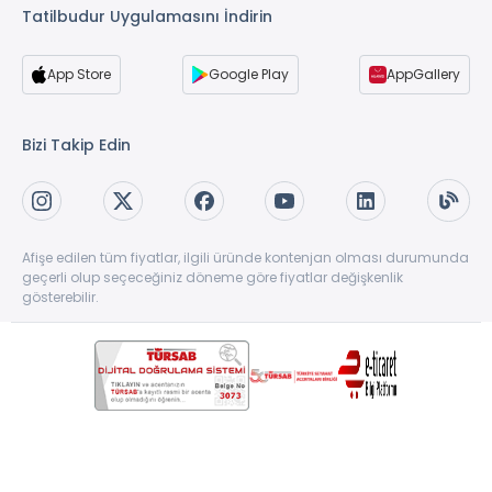
Tatilbudur Uygulamasını İndirin
App Store
Google Play
AppGallery
Bizi Takip Edin
Afişe edilen tüm fiyatlar, ilgili üründe kontenjan olması durumunda
geçerli olup seçeceğiniz döneme göre fiyatlar değişkenlik
gösterebilir.
Copyright © 1997-2026 TatilBudur.com. Tüm hakları saklıdır. TatilBudur.com bir
TatilBudur Seyahat Acenteliği ve Turizm A.Ş ürünüdür. #62