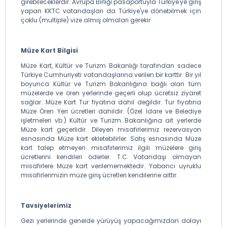
girebileceklerdir. Avrupa Birliği pasaportuyla Türkiye'ye giriş
yapan KKTC vatandaşları da Türkiye'ye dönebilmek için
çoklu (multiple) vize almış olmaları gerekir
Müze Kart Bilgisi
Müze Kart, Kültür ve Turizm Bakanlığı tarafından sadece
Türkiye Cumhuriyeti vatandaşlarına verilen bir karttır. Bir yıl
boyunca Kültür ve Turizm Bakanlığına bağlı olan tüm
müzelerde ve ören yerlerinde geçerli olup ücretsiz ziyaret
sağlar. Müze Kart Tur fiyatına dahil değildir. Tur fiyatına
Müze Ören Yeri ücretleri dahildir. (Özel İdare ve Belediye
işletmeleri vb.) Kültür ve Turizm Bakanlığına ait yerlerde
Müze kart geçerlidir. Dileyen misafirlerimiz rezervasyon
esnasında Müze kart ekletebilirler. Satış esnasında Müze
kart talep etmeyen misafirlerimiz ilgili müzelere giriş
ücretlerini kendileri öderler. T.C Vatandaşı olmayan
misafirlere Müze kart verilememektedir. Yabancı uyruklu
misafirlerimizin müze giriş ücretleri kendilerine aittir.
Tavsiyelerimiz
Gezi yerlerinde genelde yürüyüş yapacağımızdan dolayı