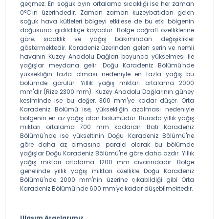
geçmez. En soğuk ayın ortalama sıcaklığı ise her zaman
0°C'ın üzerindedir. Zaman zaman kuzeybatıdan gelen
soğuk hava kütleleri bölgeyi etkilese de bu etki bölgenin
doğusuna gidildikçe kaybolur. Bölge coğrafî özelliklerine
göre, sıcaklık ve yağış bakımından değişiklikler
göstermektedir. Karadeniz üzerinden gelen serin ve nemli
havanın Kuzey Anadolu Dağları boyunca yükselmesi ile
yağışlar meydana gelir. Doğu Karadeniz Bölümü'nde
yüksekliğin fazla olması nedeniyle en fazla yağış bu
bölümde görülür. Yıllık yağış miktarı ortalama 2000
mm'dir (Rize 2300 mm). Kuzey Anadolu Dağlarının güney
kesiminde ise bu değer, 300 mm'ye kadar düşer. Orta
Karadeniz Bölümü ise, yüksekliğin azalması nedeniyle
bölgenin en az yağış alan bölümüdür. Burada yıllık yağış
miktarı ortalama 700 mm kadardır. Batı Karadeniz
Bölümü'nde ise yükseltinin Doğu Karadeniz Bölümü'ne
göre daha az olmasına paralel olarak bu bölümde
yağışlar Doğu Karadeniz Bölümü'ne göre daha azdır. Yıllık
yağış miktarı ortalama 1200 mm civarındadır. Bölge
genelinde yıllık yağış miktarı özellikle Doğu Karadeniz
Bölümü'nde 2000 mm'nin üzerine çıkabildiği gibi Orta
Karadeniz Bölümü'nde 600 mm'ye kadar düşebilmektedir.
Ulaşım Araçlarımız