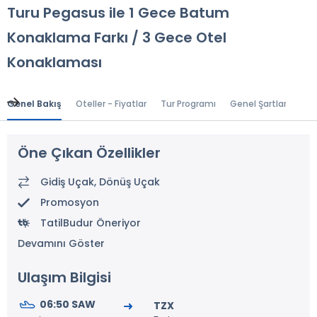
Turu Pegasus ile 1 Gece Batum
Konaklama Farkı / 3 Gece Otel
Konaklaması
Genel Bakış
Oteller - Fiyatlar
Tur Programı
Genel Şartlar
Gr
Öne Çıkan Özellikler
Gidiş Uçak, Dönüş Uçak
Promosyon
TatilBudur Öneriyor
Devamını Göster
Ulaşım Bilgisi
06:50 SAW
TZX