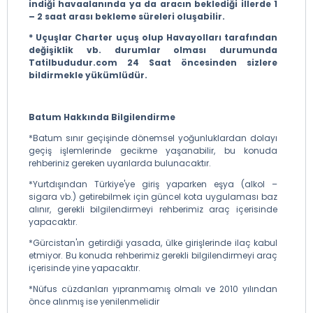
indiği havaalanında ya da aracın beklediği illerde 1
– 2 saat arası bekleme süreleri oluşabilir.
* Uçuşlar Charter uçuş olup Havayolları tarafından
değişiklik vb. durumlar olması durumunda
Tatilbududur.com 24 Saat öncesinden sizlere
bildirmekle yükümlüdür.
Batum Hakkında Bilgilendirme
*Batum sınır geçişinde dönemsel yoğunluklardan dolayı
geçiş işlemlerinde gecikme yaşanabilir, bu konuda
rehberiniz gereken uyarılarda bulunacaktır.
*Yurtdışından Türkiye'ye giriş yaparken eşya (alkol –
sigara vb.) getirebilmek için güncel kota uygulaması baz
alınır, gerekli bilgilendirmeyi rehberimiz araç içerisinde
yapacaktır.
*Gürcistan'ın getirdiği yasada, ülke girişlerinde ilaç kabul
etmiyor. Bu konuda rehberimiz gerekli bilgilendirmeyi araç
içerisinde yine yapacaktır.
*Nüfus cüzdanları yıpranmamış olmalı ve 2010 yılından
önce alınmış ise yenilenmelidir