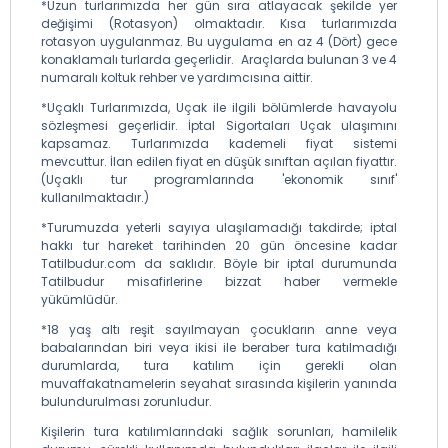
*Uzun turlarımızda her gün sıra atlayacak şekilde yer
değişimi (Rotasyon) olmaktadır. Kısa turlarımızda
rotasyon uygulanmaz. Bu uygulama en az 4 (Dört) gece
konaklamalı turlarda geçerlidir. Araçlarda bulunan 3 ve 4
numaralı koltuk rehber ve yardımcısına aittir.
*Uçaklı Turlarımızda, Uçak ile ilgili bölümlerde havayolu
sözleşmesi geçerlidir. İptal Sigortaları Uçak ulaşımını
kapsamaz. Turlarımızda kademeli fiyat sistemi
mevcuttur. İlan edilen fiyat en düşük sınıftan açılan fiyattır.
(Uçaklı tur programlarında 'ekonomik sınıf'
kullanılmaktadır.)
*Turumuzda yeterli sayıya ulaşılamadığı takdirde; iptal
hakkı tur hareket tarihinden 20 gün öncesine kadar
Tatilbudur.com da saklıdır. Böyle bir iptal durumunda
Tatilbudur misafirlerine bizzat haber vermekle
yükümlüdür.
*18 yaş altı reşit sayılmayan çocukların anne veya
babalarından biri veya ikisi ile beraber tura katılmadığı
durumlarda, tura katılım için gerekli olan
muvaffakatnamelerin seyahat sırasında kişilerin yanında
bulundurulması zorunludur.
Kişilerin tura katılımlarındaki sağlık sorunları, hamilelik