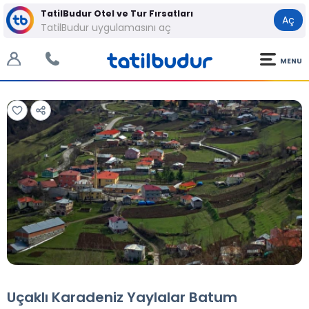
TatilBudur Otel ve Tur Fırsatları
Aç
TatilBudur uygulamasını aç
MENU
Tüm Fotoğraflar
Tüm Fotoğraflar
Uçaklı Karadeniz Yaylalar Batum