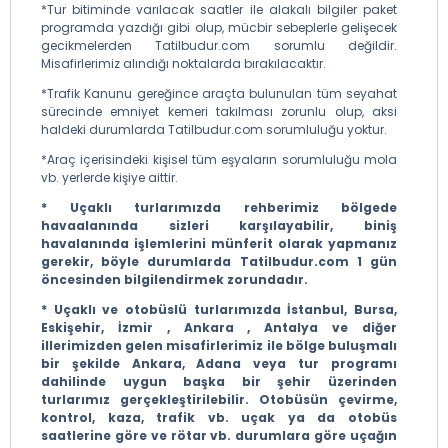
*Tur bitiminde varılacak saatler ile alakalı bilgiler paket
programda yazdığı gibi olup, mücbir sebeplerle gelişecek
gecikmelerden Tatilbudur.com sorumlu değildir.
Misafirlerimiz alındığı noktalarda bırakılacaktır.
*Trafik Kanunu gereğince araçta bulunulan tüm seyahat
sürecinde emniyet kemeri takılması zorunlu olup, aksi
haldeki durumlarda Tatilbudur.com sorumluluğu yoktur.
*Araç içerisindeki kişisel tüm eşyaların sorumluluğu mola
vb. yerlerde kişiye aittir.
* Uçaklı turlarımızda rehberimiz bölgede
havaalanında sizleri karşılayabilir, biniş
havalanında işlemlerini münferit olarak yapmanız
gerekir, böyle durumlarda Tatilbudur.com 1 gün
öncesinden bilgilendirmek zorundadır.
* Uçaklı ve otobüslü turlarımızda İstanbul, Bursa,
Eskişehir, İzmir , Ankara , Antalya ve diğer
illerimizden gelen misafirlerimiz ile bölge buluşmalı
bir şekilde Ankara, Adana veya tur programı
dahilinde uygun başka bir şehir üzerinden
turlarımız gerçekleştirilebilir. Otobüsün çevirme,
kontrol, kaza, trafik vb. uçak ya da otobüs
saatlerine göre ve rötar vb. durumlara göre uçağın