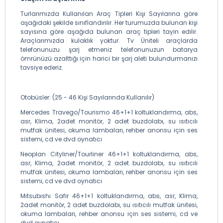
Turlarımızda Kullanılan Araç Tipleri Kişi Sayılarına göre
aşağıdaki şekilde sınıflandırılır. Her turumuzda bulunan kişi
sayısına göre aşağıda bulunan araç tipleri tayin edilir.
Araçlarımızda kulaklık yoktur. Tv Üniteli araçlarda
telefonunuzu şarj etmeniz telefonunuzun batarya
ömrünüzü azalttığı için harici bir şarj aleti bulundurmanızı
tavsiye ederiz.
Otobüsler: (25 - 46 Kişi Sayılarında Kullanılır)
Mercedes Travego/Tourismo 46+1+1 koltuklandırma, abs,
asr, Klima, 2adet monitör, 2 adet buzdolabı, su ısıtıcılı
mutfak ünitesi, okuma lambaları, rehber anonsu için ses
sistemi, cd ve dvd oynatıcı
Neoplan Cityliner/Tourliner 46+1+1 koltuklandırma, abs,
asr, Klima, 2adet monitör, 2 adet buzdolabı, su ısıtıcılı
mutfak ünitesi, okuma lambaları, rehber anonsu için ses
sistemi, cd ve dvd oynatıcı
Mıtsubıshı Safir 46+1+1 koltuklandırma, abs, asr, Klima,
2adet monitör, 2 adet buzdolabı, su ısıtıcılı mutfak ünitesi,
okuma lambaları, rehber anonsu için ses sistemi, cd ve
dvd oynatıcı