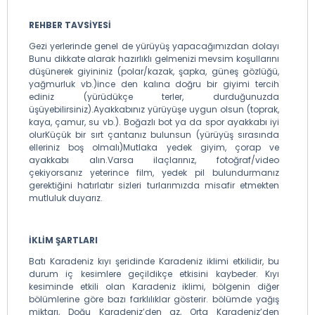
REHBER TAVSİYESİ
Gezi yerlerinde genel de yürüyüş yapacağımızdan dolayı
Bunu dikkate alarak hazırlıklı gelmenizi mevsim koşullarını
düşünerek giyininiz (polar/kazak, şapka, güneş gözlüğü,
yağmurluk vb.)ince den kalına doğru bir giyimi tercih
ediniz (yürüdükçe terler, durduğunuzda
üşüyebilirsiniz).Ayakkabınız yürüyüşe uygun olsun (toprak,
kaya, çamur, su vb.). Boğazlı bot ya da spor ayakkabı iyi
olurKüçük bir sırt çantanız bulunsun (yürüyüş sırasında
elleriniz boş olmalı)Mutlaka yedek giyim, çorap ve
ayakkabı alın.Varsa ilaçlarınız, fotoğraf/video
çekiyorsanız yeterince film, yedek pil bulundurmanız
gerektiğini hatırlatır sizleri turlarımızda misafir etmekten
mutluluk duyarız.
İKLİM ŞARTLARI
Batı Karadeniz kıyı şeridinde Karadeniz iklimi etkilidir, bu
durum iç kesimlere geçildikçe etkisini kaybeder. Kıyı
kesiminde etkili olan Karadeniz iklimi, bölgenin diğer
bölümlerine göre bazı farklılıklar gösterir. bölümde yağış
miktarı, Doğu Karadeniz’den az, Orta Karadeniz’den