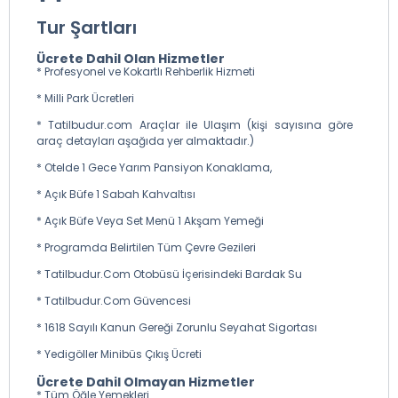
Akşemsettin’in memleketi Göynük’e hareket ediyoruz.
Şehirde Akşemsettin Türbesini, Romalılar döneminden
Tur Şartları
beri kullanılan hamamını ve 1923–24 yılları arasında
İstiklal zaferimizin anısına yapılmış, 1960’ta tekrardan
Ücrete Dahil Olan Hizmetler
restore edilmiş Zafer Kulesini aşağıdan fotoğraflama
* Profesyonel ve Kokartlı Rehberlik Hizmeti
imkânını buluyoruz. Göynük gezimiz sonrası 820 m
* Milli Park Ücretleri
rakımdaki Sünnet Göl’e doğru devam ediyoruz. Sünnet
Göl’de yürüyüş ve serbest zaman sonrası Osmanlı
* Tatilbudur.com Araçlar ile Ulaşım (kişi sayısına göre
döneminden kalma eserleri kadar tavuk çiftlikleriyle de
araç detayları aşağıda yer almaktadır.)
nam salmış olan Mudurnu’ya varıyoruz. Osmanlının ilk
dönem eserlerinden olan Yıldırım Beyazıt Camii ve
* Otelde 1 Gece Yarım Pansiyon Konaklama,
Hamamını geziyoruz. Bu gezilerin ardından bölgedeki
* Açık Büfe 1 Sabah Kahvaltısı
Rumlardan etkilenerek yapılan Armutçular Konağı’nı
dışardan görüyoruz. Mudurnu’daki gezimizi bakırcılar
* Açık Büfe Veya Set Menü 1 Akşam Yemeği
ve eski çarşıları gezerek tamamlıyoruz. Bolu Dağı’nın
eteklerinde bulunan Abant Gölü’ne doğru yola çıkıyoruz.
* Programda Belirtilen Tüm Çevre Gezileri
Göl kıyısına gelindiğinde yürüyüş yapabilir, dileyenlerse
* Tatilbudur.Com Otobüsü İçerisindeki Bardak Su
fayton veya atla gezinti yapabilirler. Abant gezisi
sonrası otelimize yerleşiyoruz. Akşam yemeği ve
* Tatilbudur.Com Güvencesi
konaklama otelimizde.
* 1618 Sayılı Kanun Gereği Zorunlu Seyahat Sigortası
* Yedigöller Minibüs Çıkış Ücreti
Sabah Kahvaltısı: Yoldaki Dinlenme Tesislerinde Ekstra
Olarak Alınacaktır.
Ücrete Dahil Olmayan Hizmetler
* Tüm Öğle Yemekleri