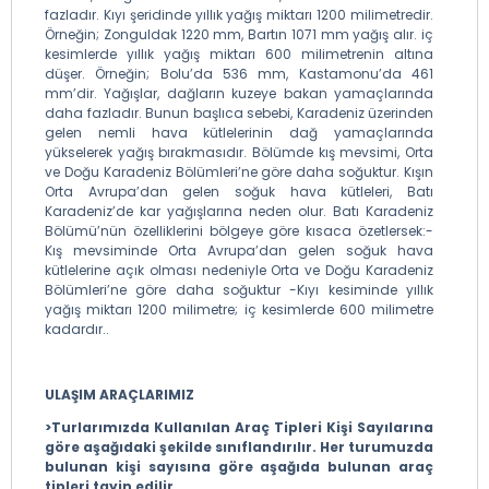
fazladır. Kıyı şeridinde yıllık yağış miktarı 1200 milimetredir.
Örneğin; Zonguldak 1220 mm, Bartın 1071 mm yağış alır. iç
kesimlerde yıllık yağış miktarı 600 milimetrenin altına
düşer. Örneğin; Bolu’da 536 mm, Kastamonu’da 461
mm’dir. Yağışlar, dağların kuzeye bakan yamaçlarında
daha fazladır. Bunun başlıca sebebi, Karadeniz üzerinden
gelen nemli hava kütlelerinin dağ yamaçlarında
yükselerek yağış bırakmasıdır. Bölümde kış mevsimi, Orta
ve Doğu Karadeniz Bölümleri’ne göre daha soğuktur. Kışın
Orta Avrupa’dan gelen soğuk hava kütleleri, Batı
Karadeniz’de kar yağışlarına neden olur. Batı Karadeniz
Bölümü’nün özelliklerini bölgeye göre kısaca özetlersek:-
Kış mevsiminde Orta Avrupa’dan gelen soğuk hava
kütlelerine açık olması nedeniyle Orta ve Doğu Karadeniz
Bölümleri’ne göre daha soğuktur -Kıyı kesiminde yıllık
yağış miktarı 1200 milimetre; iç kesimlerde 600 milimetre
kadardır..
ULAŞIM ARAÇLARIMIZ
>Turlarımızda Kullanılan Araç Tipleri Kişi Sayılarına
göre aşağıdaki şekilde sınıflandırılır. Her turumuzda
bulunan kişi sayısına göre aşağıda bulunan araç
tipleri tayin edilir.