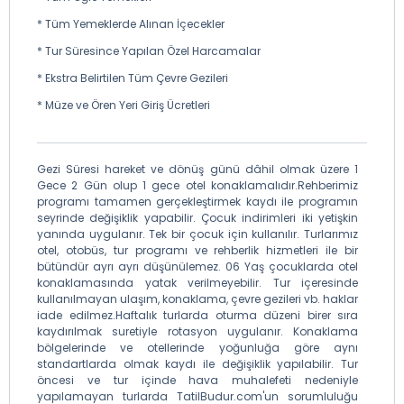
Öğle Yemeği: Göynük Osmanlı Restaurantta Set Menü
(Ekstra)
* Tüm Yemeklerde Alınan İçecekler
Akşam Yemeği: Otelde Alınacak Olup, Tur Ücretine
* Tur Süresince Yapılan Özel Harcamalar
Dâhildir.
* Ekstra Belirtilen Tüm Çevre Gezileri
Konaklama: Seçilen Otelde Konaklama
* Müze ve Ören Yeri Giriş Ücretleri
Gerçekleştirilecektir. Bolu Standart Şehir Otelleri - Düzce
Standart Şehir Otelleri - Sakarya Standart Şehir Otelleri -
Hendek Standart Şehir Otelleri
Gezi Süresi hareket ve dönüş günü dâhil olmak üzere 1
Mola Tesisleri: Düzce Tursan Tesisleri
Gece 2 Gün olup 1 gece otel konaklamalıdır.Rehberimiz
Rota: İstanbul – Göynük (230 km) Göynük – Sünnet Göl
programı tamamen gerçekleştirmek kaydı ile programın
(28 km) Sünnet Göl – Mudurnu (30 km) Mudurnu- Abant
seyrinde değişiklik yapabilir. Çocuk indirimleri iki yetişkin
(18 km) Abant- Otel (35 km)
yanında uygulanır. Tek bir çocuk için kullanılır. Turlarımız
otel, otobüs, tur programı ve rehberlik hizmetleri ile bir
Toplam Kat Edilecek Mesafe: 350 Km
bütündür ayrı ayrı düşünülemez. 06 Yaş çocuklarda otel
konaklamasında yatak verilmeyebilir. Tur içeresinde
Otele Giriş Saati: 18.30
kullanılmayan ulaşım, konaklama, çevre gezileri vb. haklar
iade edilmez.Haftalık turlarda oturma düzeni birer sıra
kaydırılmak suretiyle rotasyon uygulanır. Konaklama
bölgelerinde ve otellerinde yoğunluğa göre aynı
standartlarda olmak kaydı ile değişiklik yapılabilir. Tur
öncesi ve tur içinde hava muhalefeti nedeniyle
yapılamayan turlarda TatilBudur.com'un sorumluluğu