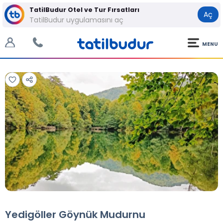
TatilBudur Otel ve Tur Fırsatları
Aç
TatilBudur uygulamasını aç
MENU
Tüm Fotoğraflar
Tüm Fotoğraflar
Yedigöller Göynük Mudurnu