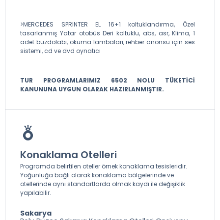
>MERCEDES SPRINTER EL 16+1 koltuklandırma, Özel
tasarlanmış Yatar otobüs Deri koltuklu, abs, asr, Klima, 1
adet buzdolabı, okuma lambaları, rehber anonsu için ses
sistemi, cd ve dvd oynatıcı
TUR PROGRAMLARIMIZ 6502 NOLU TÜKETİCİ
KANUNUNA UYGUN OLARAK HAZIRLANMIŞTIR.
Konaklama Otelleri
Programda belirtilen oteller örnek konaklama tesisleridir.
Yoğunluğa bağlı olarak konaklama bölgelerinde ve
otellerinde aynı standartlarda olmak kaydı ile değişiklik
yapılabilir.
Sakarya