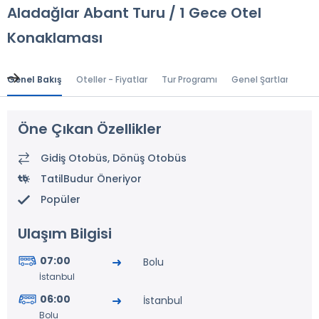
Aladağlar Abant Turu / 1 Gece Otel
Konaklaması
Genel Bakış
Oteller - Fiyatlar
Tur Programı
Genel Şartlar
Gr
Öne Çıkan Özellikler
Gidiş Otobüs, Dönüş Otobüs
TatilBudur Öneriyor
Popüler
Ulaşım Bilgisi
07:00
Bolu
İstanbul
06:00
İstanbul
Bolu