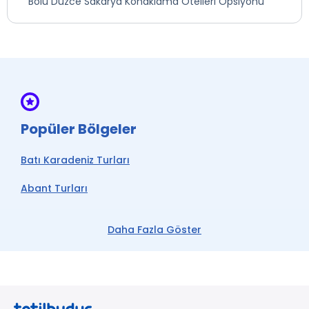
Bolu Düzce Sakarya Konaklama Otelleri Opsiyonu
Popüler Bölgeler
Batı Karadeniz Turları
Abant Turları
Göynük Turları
Daha Fazla Göster
Mudurnu Turları
Yedigöller Turu