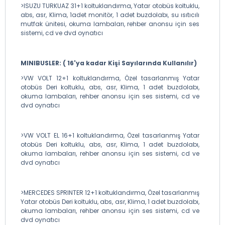
>ISUZU TURKUAZ 31+1 koltuklandırma, Yatar otobüs koltuklu,
abs, asr, Klima, 1adet monitör, 1 adet buzdolabı, su ısıtıcılı
mutfak ünitesi, okuma lambaları, rehber anonsu için ses
sistemi, cd ve dvd oynatıcı
MINIBUSLER: ( 16'ya kadar Kişi Sayılarında Kullanılır)
>VW VOLT 12+1 koltuklandırma, Özel tasarlanmış Yatar
otobüs Deri koltuklu, abs, asr, Klima, 1 adet buzdolabı,
okuma lambaları, rehber anonsu için ses sistemi, cd ve
dvd oynatıcı
>VW VOLT EL 16+1 koltuklandırma, Özel tasarlanmış Yatar
otobüs Deri koltuklu, abs, asr, Klima, 1 adet buzdolabı,
okuma lambaları, rehber anonsu için ses sistemi, cd ve
dvd oynatıcı
>MERCEDES SPRINTER 12+1 koltuklandırma, Özel tasarlanmış
Yatar otobüs Deri koltuklu, abs, asr, Klima, 1 adet buzdolabı,
okuma lambaları, rehber anonsu için ses sistemi, cd ve
dvd oynatıcı