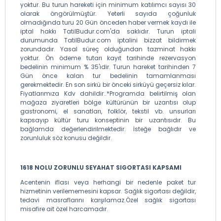
yoktur. Bu turun hareketi için minimum katılımcı sayısı 30
olarak öngörülmüştür. Yeterli sayıda çoğunluk
olmadığında turu 20 Gün önceden haber vermek kaydı ile
iptal hakkı TatilBudur.com'da saklıdır. Turun iptali
durumunda TatilBudur.com iptalini bizzat bildirmek
zorundadır. Yasal süreç olduğundan tazminat hakkı
yoktur. Ön ödeme tutarı kayıt tarihinde rezervasyon
bedelinin minimum % 35'idir. Turun hareket tarihinden 7
Gün önce kalan tur bedelinin tamamlanması
gerekmektedir. En son sirkü bir önceki sirküyü geçersiz kılar.
Fiyatlarımıza Kdv dahildir..*Programda belirtilmiş olan
mağaza ziyaretleri bölge kültürünün bir uzantısı olup
gastronomi, el sanatları, folklör, tekstil vb. unsurları
kapsayıp kültür turu konseptinin bir uzantısıdır. Bu
bağlamda değerlendirilmektedir. İsteğe bağlıdır ve
zorunluluk söz konusu değildir.
1618 NOLU ZORUNLU SEYAHAT SIGORTASI KAPSAMI
Acentenin iflası veya herhangi bir nedenle paket tur
hizmetinin verilememesini kapsar. Sağlık sigortası değildir,
tedavi masraflarını karşılamaz.Özel sağlık sigortası
misafire ait özel harcamadır.