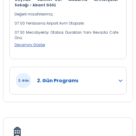
Sokağı - Abant Gölü
Değerli misafirlerimiz,
07:00 Yenibosna Airport Avm Otoparkı
07:30 Mecidiyeköy Otobüs Durakları Yanı Nevada Cafe
Önü
Devamını Göster
08:00 Kadıköy Evlendirme Dairesi Otopark Önü
08:10 Kozyatağı Hilton Otel Yanı ( Yenisahra Köprüsü
Otobüs Durağı )
08:15 Kartal Köprüsü Metro İstasyonu (E 5 Ankara
İstikameti)
2. Gün Programı
2. Gün
08:25 Pendik Köprüsü ( Ankara İstikameti )
08:30 Çayırova Mc Donalds Önü
08:35 Gebze Center Önü ( Lukoil Petrol İstasyonu Girişi )
09:15 İzmit Halkevi Önü (Otel Asya Karşısı)
Tatilbudur otobüsleri eşliğinde bölgeye gelen ilk Türklerin
yerleştiği, Fatih Sultan Mehmet’in hocası olan ve
Pasteur’dan 400 sene önce mikrobu ilk bulan