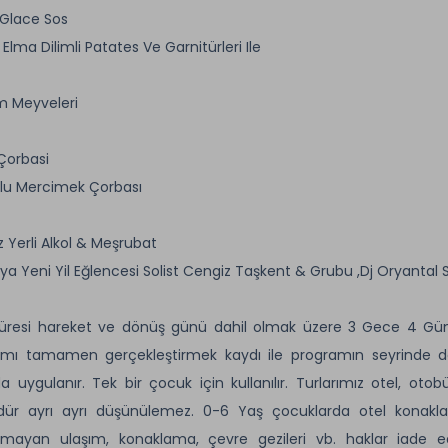
Glace Sos
 Elma Dilimli Patates Ve Garnitürleri Ile
m Meyveleri
Çorbasi
lu Mercimek Çorbası
z Yerli Alkol & Meşrubat
ya Yeni Yil Eğlencesi Solist Cengiz Taşkent & Grubu ,Dj Oryantal 
üresi hareket ve dönüş günü dahil olmak üzere 3 Gece 4 Gün 
mı tamamen gerçekleştirmek kaydı ile programın seyrinde değişi
a uygulanır. Tek bir çocuk için kullanılır. Turlarımız otel, otob
ür ayrı ayrı düşünülemez. 0-6 Yaş çocuklarda otel konaklam
ılmayan ulaşım, konaklama, çevre gezileri vb. haklar iade e