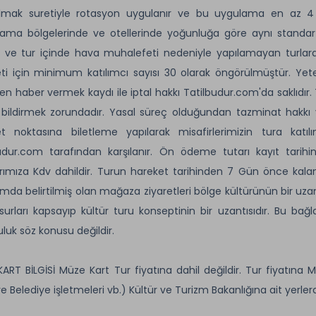
ılmak suretiyle rotasyon uygulanır ve bu uygulama en az 4 (
ama bölgelerinde ve otellerinde yoğunluğa göre aynı standartlar
 ve tur içinde hava muhalefeti nedeniyle yapılamayan turlard
ti için minimum katılımcı sayısı 30 olarak öngörülmüştür. Ye
n haber vermek kaydı ile iptal hakkı Tatilbudur.com'da saklıdır.
 bildirmek zorundadır. Yasal süreç olduğundan tazminat hakkı y
t noktasına biletleme yapılarak misafirlerimizin tura katılı
udur.com tarafından karşılanır. Ön ödeme tutarı kayıt tarih
arımıza Kdv dahildir. Turun hareket tarihinden 7 Gün önce ka
mda belirtilmiş olan mağaza ziyaretleri bölge kültürünün bir uzantıs
surları kapsayıp kültür turu konseptinin bir uzantısıdır. Bu bağ
uluk söz konusu değildir.
ART BİLGİSİ Müze Kart Tur fiyatına dahil değildir. Tur fiyatına M
ve Belediye işletmeleri vb.) Kültür ve Turizm Bakanlığına ait yerler