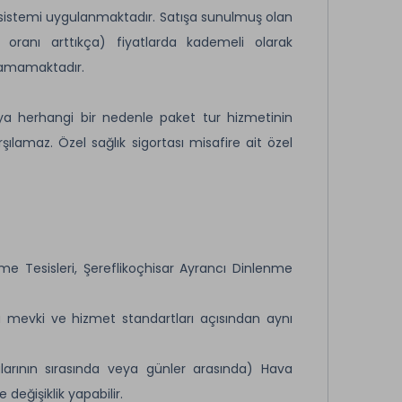
t sistemi uygulanmaktadır. Satışa sunulmuş olan
 oranı arttıkça) fiyatlarda kademeli olarak
lamamaktadır.
a herhangi bir nedenle paket tur hizmetinin
rşılamaz. Özel sağlık sigortası misafire ait özel
me Tesisleri, Şereflikoçhisar Ayrancı Dinlenme
ü mevki ve hizmet standartları açısından aynı
arının sırasında veya günler arasında) Hava
eğişiklik yapabilir.