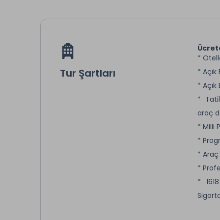
Ücret
* Otel
Tur Şartları
* Açık
* Açık
* Tati
araç d
* Milli
* Prog
* Araç
* Prof
* 161
Sigorta