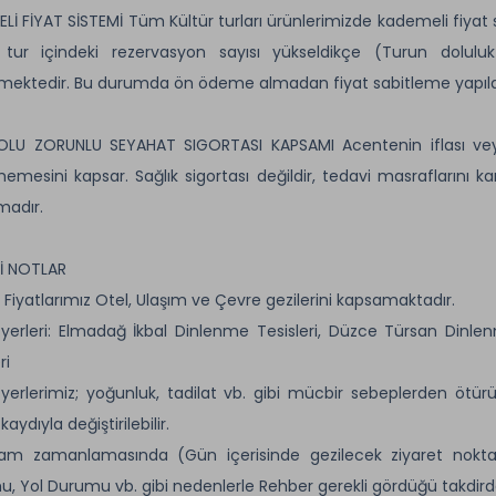
Lİ FİYAT SİSTEMİ Tüm Kültür turları ürünlerimizde kademeli fiya
tur içindeki rezervasyon sayısı yükseldikçe (Turun doluluk
mektedir. Bu durumda ön ödeme almadan fiyat sabitleme yapı
OLU ZORUNLU SEYAHAT SIGORTASI KAPSAMI Acentenin iflası vey
memesini kapsar. Sağlık sigortası değildir, tedavi masraflarını ka
madır.
İ NOTLAR
 Fiyatlarımız Otel, Ulaşım ve Çevre gezilerini kapsamaktadır.
yerleri: Elmadağ İkbal Dinlenme Tesisleri, Düzce Türsan Dinlen
ri
yerlerimiz; yoğunluk, tadilat vb. gibi mücbir sebeplerden ötür
aydıyla değiştirilebilir.
am zamanlamasında (Gün içerisinde gezilecek ziyaret noktal
, Yol Durumu vb. gibi nedenlerle Rehber gerekli gördüğü takdirde d