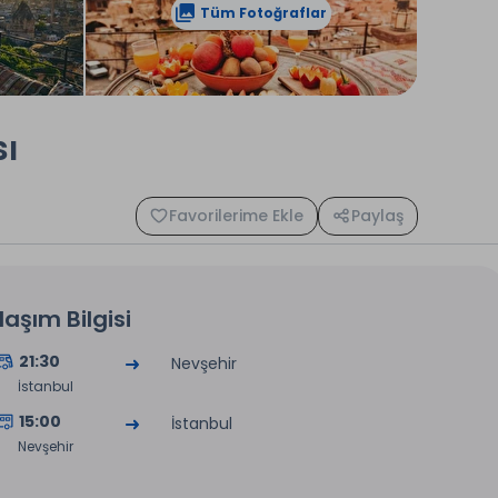
Tüm Fotoğraflar
sı
Favorilerime Ekle
Paylaş
laşım Bilgisi
21:30
Nevşehir
İstanbul
15:00
İstanbul
Nevşehir