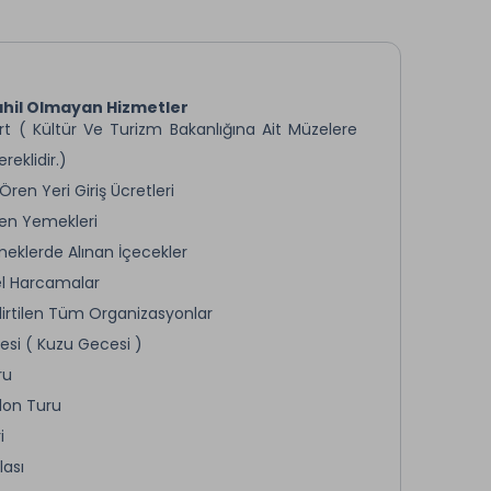
hil Olmayan Hizmetler
t ( Kültür Ve Turizm Bakanlığına Ait Müzelere
ereklidir.)
ren Yeri Giriş Ücretleri
en Yemekleri
eklerde Alınan İçecekler
l Harcamalar
elirtilen Tüm Organizasyonlar
esi ( Kuzu Gecesi )
ru
alon Turu
i
lası