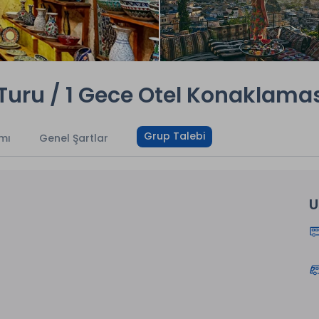
Turu / 1 Gece Otel Konaklama
Grup Talebi
mı
Genel Şartlar
U