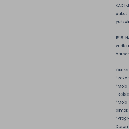
KADEME
paket 
yüksel
1618 N
verile
harca
ÖNEML
*Paket
*Mola 
Tesisle
*Mola 
olmak k
*Progr
Durumu