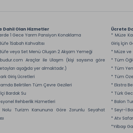
e Dahil Olan Hizmetler
Ücrete Da
lerde 1 Gece Yarım Pansiyon Konaklama
* Müze Kar
 Büfe 1Sabah Kahvaltısı
Giriş İçin G
 Büfe veya Set Menü Oluşan 2 Akşam Yemeği
* Müze ve Ö
lbudur.com Araçlar ile Ulaşım (kişi sayısına göre
* Tüm Öğl
etayları aşağıda yer almaktadır.)
* Tüm Yem
 Park Giriş Ücretleri
* Tüm Öze
ramda Belirtilen Tüm Çevre Gezileri
* Ekstra B
 İçi Bardak Su
* Türk Gec
esyonel Rehberlik Hizmetleri
* Balon Tu
8 Nolu Turizm Kanununa Göre Zorunlu Seyahat
* Seyr-İ B
sı
* Atv Safar
*Yılbaşı Ga