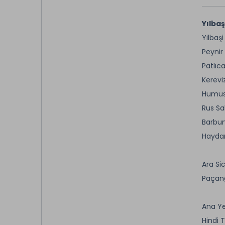
Yılbaş
Yilbaş
Peynir
Patlıc
Kerevi
Humu
Rus Sa
Barbun
Haydar
Ara Si
Paçan
Ana Y
Hindi T