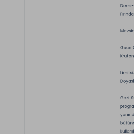
Demi-
Fırında
Mevsi
Gece 
Kruton
Limitsi
Doyasi
Gezi S
progra
yanınd
bütünd
kullan