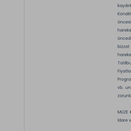
kaydır
Konakl
öncesi
hareke
öncede
bizzat
hareke
Tatilb
Fiyatl
Progra
vb. un
zorunl
MÜZE K
İdare 