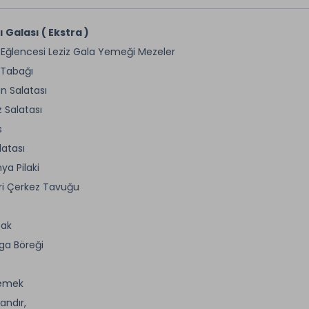
ı Galası ( Ekstra )
i Eğlencesi Leziz Gala Yemeği Mezeler
 Tabağı
an Salatası
z Salatası
s
latası
ya Pilaki
i Çerkez Tavuğu
cak
ga Böreği
emek
andır,