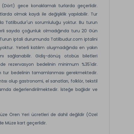
Dört) gece konaklamalı turlarda geçerlidir.
da olmak kaydı ile değişiklik yapılabilir. Tur
a Tatilbudur'un sorumluluğu yoktur. Bu turun
terli sayıda çoğunluk olmadığında turu 20 Gün
 Turun iptali durumunda Tatilbudur.com iptalini
oktur. Yeterli katılım oluşmadığında en yakın
mı sağlanabilir. Gidiş-dönüş otobüs biletleri
inde rezervasyon bedelinin minimum %35'idir.
lan tur bedelinin tamamlanması gerekmektedir.
ı olup gastronomi, el sanatları, folklör, tekstil
lamda değerlendirilmektedir. İsteğe bağlıdır ve
üze Ören Yeri ücretleri de dahil değildir (Özel
de Müze kart geçerlidir.