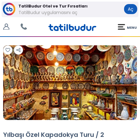
TatilBudur Otel ve Tur Fırsatları
Aç
TatilBudur uygulamasını aç
MENU
Tüm Fotoğraflar
Tüm Fotoğraflar
Yılbaşı Özel Kapadokya Turu / 2