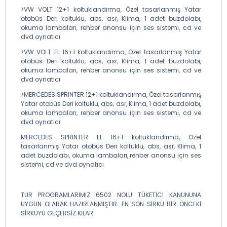
>VW VOLT 12+1 koltuklandırma, Özel tasarlanmış Yatar
otobüs Deri koltuklu, abs, asr, Klima, 1 adet buzdolabı,
okuma lambaları, rehber anonsu için ses sistemi, cd ve
dvd oynatıcı
>VW VOLT EL 16+1 koltuklandırma, Özel tasarlanmış Yatar
otobüs Deri koltuklu, abs, asr, Klima, 1 adet buzdolabı,
okuma lambaları, rehber anonsu için ses sistemi, cd ve
dvd oynatıcı
>MERCEDES SPRINTER 12+1 koltuklandırma, Özel tasarlanmış
Yatar otobüs Deri koltuklu, abs, asr, Klima, 1 adet buzdolabı,
okuma lambaları, rehber anonsu için ses sistemi, cd ve
dvd oynatıcı
MERCEDES SPRINTER EL 16+1 koltuklandırma, Özel
tasarlanmış Yatar otobüs Deri koltuklu, abs, asr, Klima, 1
adet buzdolabı, okuma lambaları, rehber anonsu için ses
sistemi, cd ve dvd oynatıcı
TUR PROGRAMLARIMIZ 6502 NOLU TÜKETİCİ KANUNUNA
UYGUN OLARAK HAZIRLANMIŞTIR. EN SON SİRKÜ BİR ÖNCEKİ
SİRKÜYÜ GEÇERSİZ KILAR.