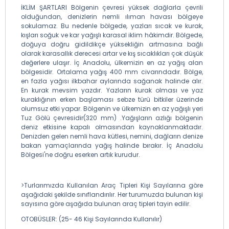
İKLİM ŞARTLARI Bölgenin çevresi yüksek dağlarla çevrili
olduğundan, denizlerin nemli ılıman havası bölgeye
sokulamaz. Bu nedenle bölgede, yazları sıcak ve kurak,
kışları soğuk ve kar yağışlı karasal iklim hâkimdir. Bölgede,
doğuya doğru gidildikçe yüksekliğin artmasına bağlı
olarak karasallık derecesi artar ve kış sıcaklıkları çok düşük
değerlere ulaşır. İç Anadolu, ülkemizin en az yağış alan
bölgesidir. Ortalama yağış 400 mm civarındadır. Bölge,
en fazla yağısı ilkbahar aylarında sağanak halinde alır.
En kurak mevsim yazdır. Yazların kurak olması ve yaz
kuraklığının erken başlaması sebze türü bitkiler üzerinde
olumsuz etki yapar. Bölgenin ve ülkemizin en az yağışlı yeri
Tuz Gölü çevresidir(320 mm) .Yağışların azlığı bölgenin
deniz etkisine kapalı olmasından kaynaklanmaktadır.
Denizden gelen nemli hava kütlesi, nemini, dağların denize
bakan yamaçlarında yağış halinde bırakır. İç Anadolu
Bölgesi'ne doğru eserken artık kurudur.
>Turlarımızda Kullanılan Araç Tipleri Kişi Sayılarına göre
aşağıdaki şekilde sınıflandırılır. Her turumuzda bulunan kişi
sayısına göre aşağıda bulunan araç tipleri tayin edilir.
OTOBÜSLER: (25- 46 Kişi Sayılarında Kullanılır)