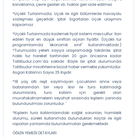
konaklama, çevre gezileri vb. haklar geri iade edilmez.
*Uçaklı Turlarımızda; Uçak ile ilgili bölümlerde havayolu
sözleşmesi geçerlidir. İptal Sigortaları Uçak ulaşımını
kapsamaz.
*Uçaklı Turlarımızda kademeli fiyat sistemi mevcuttur. İlan
edilen fiyat en düşük sınıftan açılan fiyattır. (Uçaklı tur
programlarında 'ekonomik sınıf' kullanılmaktadır.)
*Turumuzda yeterli sayıya ulaşılamadığı takdirde; iptal
hakkı tur hareket tarihinden 20 gün öncesine kadar
Tatilbudur.com`da saklıdır. Böyle bir iptal durumunda
Tatilbudur misafirlerine bizzat haber vermekle yükümlüdür.
Asgari Katılımcı Sayısı 25 Kişidir.
*18 yaş altı reşit sayılmayan çocukların anne veya
babalarından biri veya ikisi ile tura katılmadığı
durumlarda, tura katılım için gerekli olan
muvafakatnamelerin seyahat sırasında kişilerin yanında
bulundurulması zorunludur. '
*Kişilerin tura katılımlarındaki sağlık sorunları, hamilelik
durumu, sürekli kullanımda bulundukları ilaçlar ile ilgili
raporları yanlarında bulundurmaları gerekmektedir.
ÖĞLEN YEMEĞİ DETAYLARI