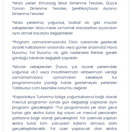
*Mola yerleri: Elmadağ İkbal Dinlenme Tesisleri, Düzce
Türsan Dinlenme Tesisleri, Şereflikoçhisar Ayrancı
Dinlenme Tesisleri
*Mola yerlerimiz; yoğunluk, tadilat vb. gibi mücbir
sebeplerden ötürü mevki ve hizmet standartları açısından
aynı olmak kaydıyla değiştirilebilir.
*Program zamanlamasında (Gün içerisinde gezilecek
ziyaret noktalarının sırasında veya günler arasında) Hava
Durumu, Yol Durumu vb. gibi nedenlerle Rehber gerekli
gördüğü takdirde değişiklik yapabilir.
*Mücbir sebeplerden (hava, yol, ziyaret yerlerindeki
yoğunluk vb.) veya misafirlerimizin rehberimizin verdiği
zamanlamalara uymamaları sebebiyle tur
programımızda yazdığı halde gezilemeyen yerlerden
Tatilbudur.com kesinlikle sorumlu değildir.
*Kapadokya Turlarımız bölge yoğunluklarına bağlı olarak
mevcut programın içinde gün değişikliği yapılarak aynı
programı gerçekleştirir. *Tur programında yer alan gece
turları gibi ekstra turlar kişi sayısı ve mevcut personelin
şartlarına bağlı olarak gerçekleştirilir. Yol üzerinde yapılan
ekstra turlar tüm yolcuların katılımı olmasa dahi
gerçekleştirilecektir. Yol üzeri yapılacak olan ekstra