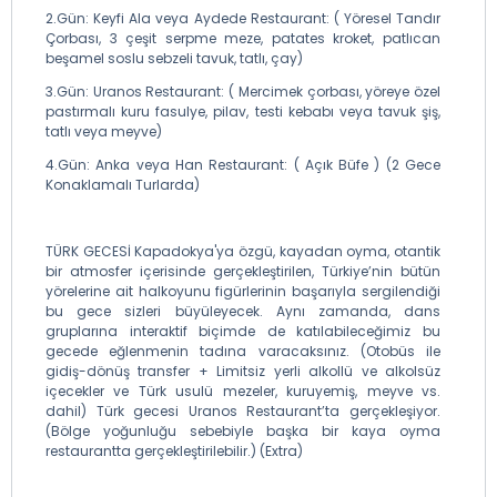
2.Gün: Keyfi Ala veya Aydede Restaurant: ( Yöresel Tandır
Çorbası, 3 çeşit serpme meze, patates kroket, patlıcan
beşamel soslu sebzeli tavuk, tatlı, çay)
3.Gün: Uranos Restaurant: ( Mercimek çorbası, yöreye özel
pastırmalı kuru fasulye, pilav, testi kebabı veya tavuk şiş,
tatlı veya meyve)
4.Gün: Anka veya Han Restaurant: ( Açık Büfe ) (2 Gece
Konaklamalı Turlarda)
TÜRK GECESİ Kapadokya'ya özgü, kayadan oyma, otantik
bir atmosfer içerisinde gerçekleştirilen, Türkiye’nin bütün
yörelerine ait halkoyunu figürlerinin başarıyla sergilendiği
bu gece sizleri büyüleyecek. Aynı zamanda, dans
gruplarına interaktif biçimde de katılabileceğimiz bu
gecede eğlenmenin tadına varacaksınız. (Otobüs ile
gidiş-dönüş transfer + Limitsiz yerli alkollü ve alkolsüz
içecekler ve Türk usulü mezeler, kuruyemiş, meyve vs.
dahil) Türk gecesi Uranos Restaurant’ta gerçekleşiyor.
(Bölge yoğunluğu sebebiyle başka bir kaya oyma
restaurantta gerçekleştirilebilir.) (Extra)