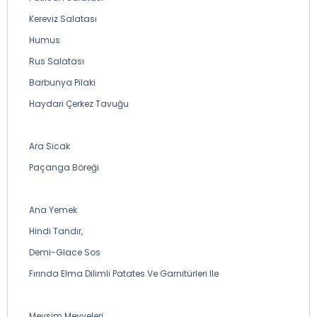
Kereviz Salatası
Humus
Rus Salatası
Barbunya Pilaki
Haydari Çerkez Tavuğu
Ara Sicak
Paçanga Böreği
Ana Yemek
Hindi Tandır,
Demi-Glace Sos
Fırında Elma Dilimli Patates Ve Garnitürleri Ile
Mevsim Meyveleri