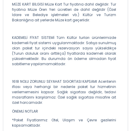
MÜZE KART BİLGİSİ Müze Kart Tur fiyatına dahil değildir. Tur
fiyatına Müze Ören Yeri ücretleri de dahil değildir (Özel
İdare ve Belediye işletmeleri vb.) Kültür ve Turizm
Bakanlığına ait yerlerde Müze kart geçerlidir.
KADEMELİ FİYAT SİSTEMİ Tüm Kültür turları ürünlerimizde
kademeli fiyat sistemi uygulanmaktadır. Satışa sunulmuş
olan paket tur içindeki rezervasyon sayısı yükseldikçe
(Turun doluluk oranı arttıkça) fiyatlarda kademeli olarak
yükselmektedir. Bu durumda ön ödeme almadan fiyat
sabitleme yapılamamaktadır.
1618 NOLU ZORUNLU SEYAHAT SIGORTASI KAPSAMI Acentenin
iflası veya herhangi bir nedenle paket tur hizmetinin
verilememesini kapsar. Sağlık sigortası değildir, tedavi
masraflarını karşılamaz. Özel sağlık sigortası misafire ait
özel harcamadır.
ÖNEMLİ NOTLAR
*Paket Fiyatlarımız Otel, Ulaşım ve Çevre gezilerini
kapsamaktadır.