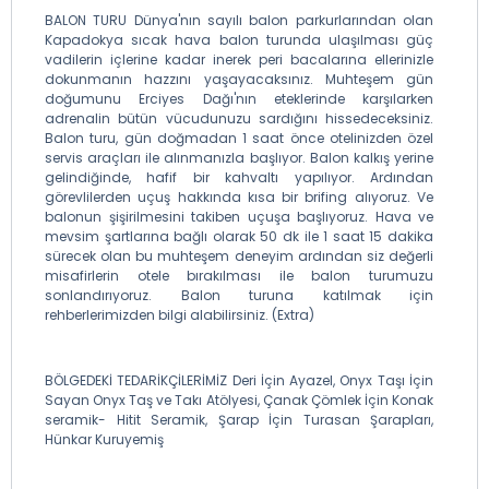
BALON TURU Dünya'nın sayılı balon parkurlarından olan
Kapadokya sıcak hava balon turunda ulaşılması güç
vadilerin içlerine kadar inerek peri bacalarına ellerinizle
dokunmanın hazzını yaşayacaksınız. Muhteşem gün
doğumunu Erciyes Dağı'nın eteklerinde karşılarken
adrenalin bütün vücudunuzu sardığını hissedeceksiniz.
Balon turu, gün doğmadan 1 saat önce otelinizden özel
servis araçları ile alınmanızla başlıyor. Balon kalkış yerine
gelindiğinde, hafif bir kahvaltı yapılıyor. Ardından
görevlilerden uçuş hakkında kısa bir brifing alıyoruz. Ve
balonun şişirilmesini takiben uçuşa başlıyoruz. Hava ve
mevsim şartlarına bağlı olarak 50 dk ile 1 saat 15 dakika
sürecek olan bu muhteşem deneyim ardından siz değerli
misafirlerin otele bırakılması ile balon turumuzu
sonlandırıyoruz. Balon turuna katılmak için
rehberlerimizden bilgi alabilirsiniz. (Extra)
BÖLGEDEKİ TEDARİKÇİLERİMİZ Deri İçin Ayazel, Onyx Taşı İçin
Sayan Onyx Taş ve Takı Atölyesi, Çanak Çömlek İçin Konak
seramik- Hitit Seramik, Şarap İçin Turasan Şarapları,
Hünkar Kuruyemiş