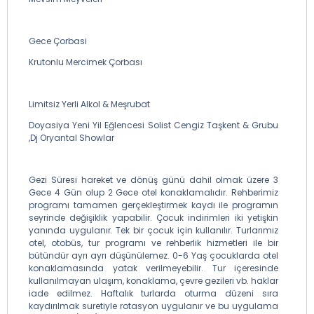
Gece Çorbasi
Krutonlu Mercimek Çorbası
Limitsiz Yerli Alkol & Meşrubat
Doyasiya Yeni Yil Eğlencesi Solist Cengiz Taşkent & Grubu
,Dj Oryantal Showlar
Gezi Süresi hareket ve dönüş günü dahil olmak üzere 3
Gece 4 Gün olup 2 Gece otel konaklamalıdır. Rehberimiz
programı tamamen gerçekleştirmek kaydı ile programın
seyrinde değişiklik yapabilir. Çocuk indirimleri iki yetişkin
yanında uygulanır. Tek bir çocuk için kullanılır. Turlarımız
otel, otobüs, tur programı ve rehberlik hizmetleri ile bir
bütündür ayrı ayrı düşünülemez. 0-6 Yaş çocuklarda otel
konaklamasında yatak verilmeyebilir. Tur içeresinde
kullanılmayan ulaşım, konaklama, çevre gezileri vb. haklar
iade edilmez. Haftalık turlarda oturma düzeni sıra
kaydırılmak suretiyle rotasyon uygulanır ve bu uygulama