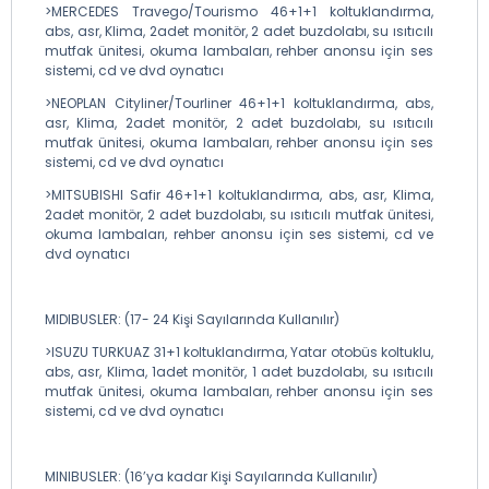
>MERCEDES Travego/Tourismo 46+1+1 koltuklandırma,
abs, asr, Klima, 2adet monitör, 2 adet buzdolabı, su ısıtıcılı
mutfak ünitesi, okuma lambaları, rehber anonsu için ses
sistemi, cd ve dvd oynatıcı
>NEOPLAN Cityliner/Tourliner 46+1+1 koltuklandırma, abs,
asr, Klima, 2adet monitör, 2 adet buzdolabı, su ısıtıcılı
mutfak ünitesi, okuma lambaları, rehber anonsu için ses
sistemi, cd ve dvd oynatıcı
>MITSUBISHI Safir 46+1+1 koltuklandırma, abs, asr, Klima,
2adet monitör, 2 adet buzdolabı, su ısıtıcılı mutfak ünitesi,
okuma lambaları, rehber anonsu için ses sistemi, cd ve
dvd oynatıcı
MIDIBUSLER: (17- 24 Kişi Sayılarında Kullanılır)
>ISUZU TURKUAZ 31+1 koltuklandırma, Yatar otobüs koltuklu,
abs, asr, Klima, 1adet monitör, 1 adet buzdolabı, su ısıtıcılı
mutfak ünitesi, okuma lambaları, rehber anonsu için ses
sistemi, cd ve dvd oynatıcı
MINIBUSLER: (16’ya kadar Kişi Sayılarında Kullanılır)