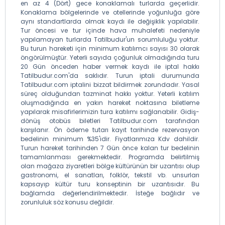
en az 4 (Dört) gece konaklamalı turlarda geçerlidir.
Konaklama bölgelerinde ve otellerinde yoğunluğa göre
aynı standartlarda olmak kaydı ile değişiklik yapılabilir.
Tur öncesi ve tur içinde hava muhalefeti nedeniyle
yapılamayan turlarda Tatilbudur'un sorumluluğu yoktur.
Bu turun hareketi için minimum katılımcı sayısı 30 olarak
öngörülmüştür. Yeterli sayıda çoğunluk olmadığında turu
20 Gün önceden haber vermek kaydı ile iptal hakkı
Tatilbudur.com'da saklıdır. Turun iptali durumunda
Tatilbudur.com iptalini bizzat bildirmek zorundadır. Yasal
süreç olduğundan tazminat hakkı yoktur. Yeterli katılım
oluşmadığında en yakın hareket noktasına biletleme
yapılarak misafirlerimizin tura katılımı sağlanabilir. Gidiş-
dönüş otobüs biletleri Tatilbudur.com tarafından
karşılanır. Ön ödeme tutarı kayıt tarihinde rezervasyon
bedelinin minimum %35'idir. Fiyatlarımıza Kdv dahildir.
Turun hareket tarihinden 7 Gün önce kalan tur bedelinin
tamamlanması gerekmektedir. Programda belirtilmiş
olan mağaza ziyaretleri bölge kültürünün bir uzantısı olup
gastronomi, el sanatları, folklör, tekstil vb. unsurları
kapsayıp kültür turu konseptinin bir uzantısıdır. Bu
bağlamda değerlendirilmektedir. İsteğe bağlıdır ve
zorunluluk söz konusu değildir.