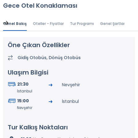
Gece Otel Konaklaması
Genel Bakış
Oteller - Fiyatlar
Tur Programı
Genel Şartlar
Gr
Öne Çıkan Özellikler
Gidiş Otobüs, Dönüş Otobüs
Ulaşım Bilgisi
21:30
Nevşehir
İstanbul
15:00
İstanbul
Nevşehir
Tur Kalkış Noktaları