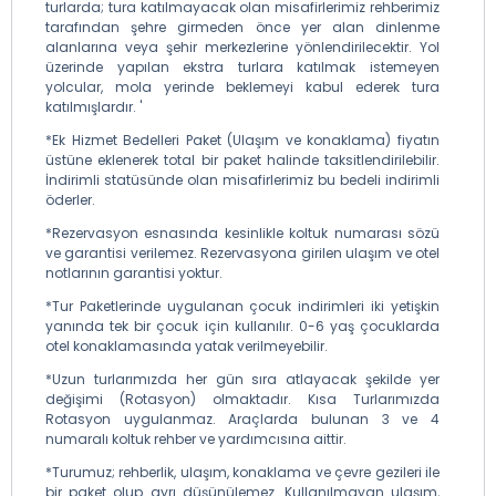
turlarda; tura katılmayacak olan misafirlerimiz rehberimiz
tarafından şehre girmeden önce yer alan dinlenme
alanlarına veya şehir merkezlerine yönlendirilecektir. Yol
üzerinde yapılan ekstra turlara katılmak istemeyen
yolcular, mola yerinde beklemeyi kabul ederek tura
katılmışlardır. '
*Ek Hizmet Bedelleri Paket (Ulaşım ve konaklama) fiyatın
üstüne eklenerek total bir paket halinde taksitlendirilebilir.
İndirimli statüsünde olan misafirlerimiz bu bedeli indirimli
öderler.
*Rezervasyon esnasında kesinlikle koltuk numarası sözü
ve garantisi verilemez. Rezervasyona girilen ulaşım ve otel
notlarının garantisi yoktur.
*Tur Paketlerinde uygulanan çocuk indirimleri iki yetişkin
yanında tek bir çocuk için kullanılır. 0-6 yaş çocuklarda
otel konaklamasında yatak verilmeyebilir.
*Uzun turlarımızda her gün sıra atlayacak şekilde yer
değişimi (Rotasyon) olmaktadır. Kısa Turlarımızda
Rotasyon uygulanmaz. Araçlarda bulunan 3 ve 4
numaralı koltuk rehber ve yardımcısına aittir.
*Turumuz; rehberlik, ulaşım, konaklama ve çevre gezileri ile
bir paket olup ayrı düşünülemez. Kullanılmayan ulaşım,