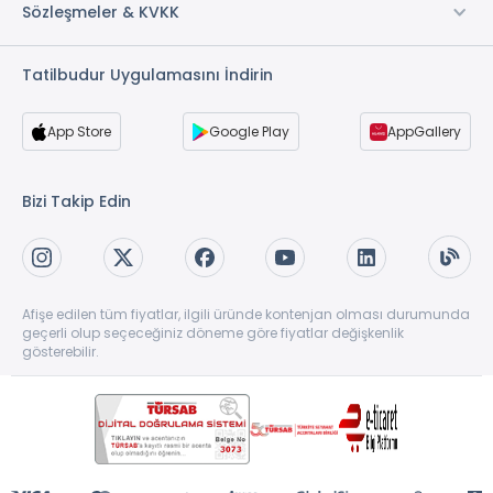
Sözleşmeler & KVKK
Tatilbudur Uygulamasını İndirin
App Store
Google Play
AppGallery
Bizi Takip Edin
Afişe edilen tüm fiyatlar, ilgili üründe kontenjan olması durumunda
geçerli olup seçeceğiniz döneme göre fiyatlar değişkenlik
gösterebilir.