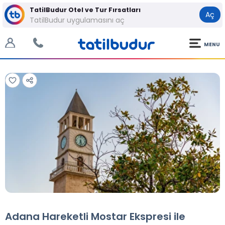
TatilBudur Otel ve Tur Fırsatları
Aç
TatilBudur uygulamasını aç
MENU
Tüm Fotoğraflar
Tüm Fotoğraflar
Adana Hareketli Mostar Ekspresi ile