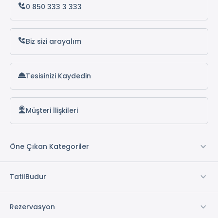
0 850 333 3 333
Belgrad Turları
Kotor Turları
Biz sizi arayalım
Saraybosna Turları
Üsküp Turları
Tesisinizi Kaydedin
Ohrid Turları
Müşteri İlişkileri
Öne Çıkan Kategoriler
TatilBudur
Rezervasyon