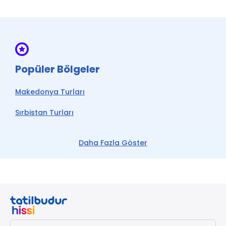
Popüler Bölgeler
Makedonya Turları
Sırbistan Turları
Arnavutluk Turları
Daha Fazla Göster
Karadağ Turları
Bosna Hersek Turları
Balkan Turları
Budva Turları