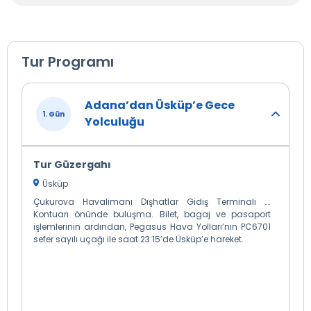
Tur Programı
Adana’dan Üsküp’e Gece
1. Gün
Yolculuğu
Tur Güzergahı
Üsküp
Çukurova Havalimanı Dışhatlar Gidiş Terminali ….
Kontuarı önünde buluşma. Bilet, bagaj ve pasaport
işlemlerinin ardından, Pegasus Hava Yolları’nın PC6701
sefer sayılı uçağı ile saat 23:15’de Üsküp’e hareket.