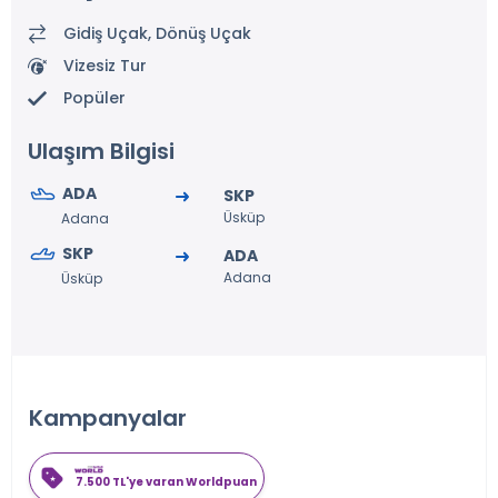
Gidiş Uçak, Dönüş Uçak
Vizesiz Tur
Popüler
Ulaşım Bilgisi
ADA
SKP
Üsküp
Adana
SKP
ADA
Adana
Üsküp
Kampanyalar
7.500 TL'ye varan Worldpuan