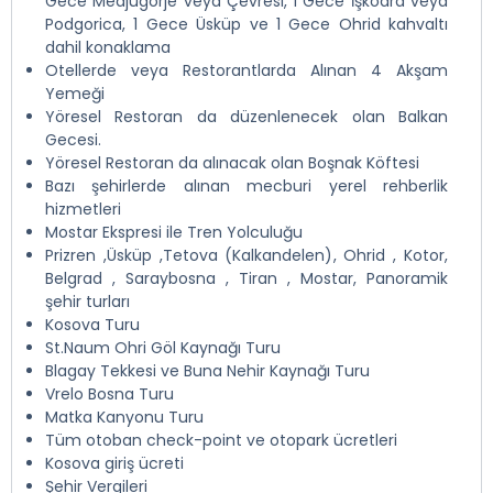
Gece Medjugorje veya Çevresi, 1 Gece İşkodra veya
Podgorica, 1 Gece Üsküp ve 1 Gece Ohrid kahvaltı
dahil konaklama
Otellerde veya Restorantlarda Alınan 4 Akşam
Yemeği
Yöresel Restoran da düzenlenecek olan Balkan
Gecesi.
Yöresel Restoran da alınacak olan Boşnak Köftesi
Bazı şehirlerde alınan mecburi yerel rehberlik
hizmetleri
Mostar Ekspresi ile Tren Yolculuğu
Prizren ,Üsküp ,Tetova (Kalkandelen), Ohrid , Kotor,
Belgrad , Saraybosna , Tiran , Mostar, Panoramik
şehir turları
Kosova Turu
St.Naum Ohri Göl Kaynağı Turu
Blagay Tekkesi ve Buna Nehir Kaynağı Turu
Vrelo Bosna Turu
Matka Kanyonu Turu
Tüm otoban check-point ve otopark ücretleri
Kosova giriş ücreti
Şehir Vergileri