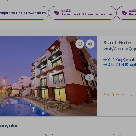
Peşin Fiyatına Ek %3 İndirim
Sepette ek %8'e varan indirim
Peşi
Saatli Hotel
İzmir
Çeşme
Çeş
0-3 Yaş Çocuk 
Aile Oteli
Açı
Seçtiğiniz tarih için
anyalar