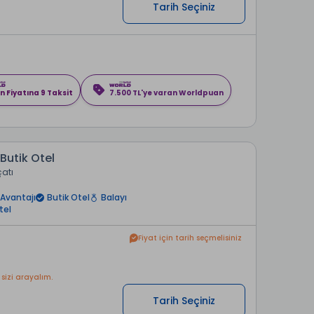
Tarih Seçiniz
n Fiyatına 9 Taksit
7.500 TL'ye varan Worldpuan
 Butik Otel
çatı
Avantajı
Butik Otel
Balayı
tel
Fiyat için tarih seçmelisiniz
 sizi arayalım.
Tarih Seçiniz