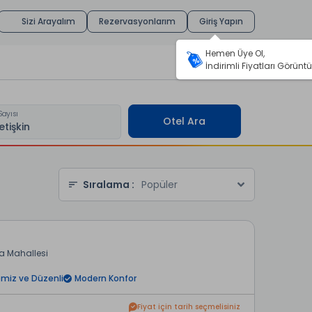
Sizi Arayalım
Rezervasyonlarım
Giriş Yapın
Hemen Üye Ol,
İndirimli Fiyatları Görüntü
Sayısı
Otel Ara
Sıralama :
Popüler
sa Mahallesi
miz ve Düzenli
Modern Konfor
Fiyat için tarih seçmelisiniz