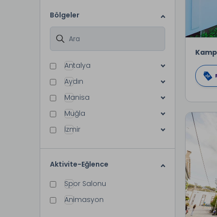
Bölgeler
Kamp
Antalya
Aydın
Manisa
Muğla
İzmir
Aktivite-Eğlence
Spor Salonu
Animasyon