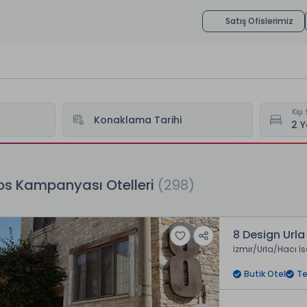
Satış Ofislerimiz
Kişi 
Konaklama Tarihi
s Kampanyası Otelleri
(298)
8 Design Urla
İzmir
Urla
Hacı İ
Butik Otel
Te