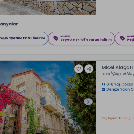
anyalar
Peşin Fiyatına Ek %3 İndirim
Sepette ek %8'e varan indirim
Peşi
Micel Alaçatı
İzmir
Çeşme
Ala
0-6 Yaş Çocuk 
Denize Yakın O
Seçtiğiniz tarih için