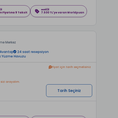
n Fiyatına 9 Taksit
7.500 TL'ye varan Worldpuan
me Merkez
Avantajı
24 saat resepsiyon
k Yüzme Havuzu
Fiyat için tarih seçmelisiniz
 sizi arayalım.
Tarih Seçiniz