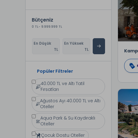
Bütçeniz
0 TL
- 9.999.999 TL
En Düşük
En Yüksek
TL
TL
Kamp
Popüler Filtreler
40.000 TL ve Altı Tatil
Fırsatları
Ağustos Ayı 40.000 TL ve Altı
Oteller
Aqua Park & Su Kaydıraklı
Oteller
Çocuk Dostu Oteller