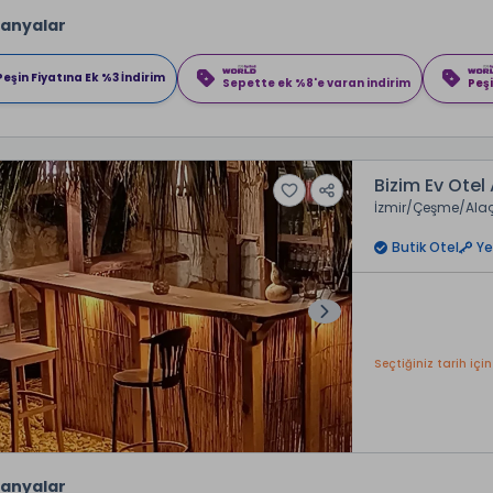
anyalar
Peşin Fiyatına Ek %3 İndirim
Sepette ek %8'e varan indirim
Peşi
Bizim Ev Otel
İzmir
Çeşme
Ala
Butik Otel
Ye
Seçtiğiniz tarih için
anyalar