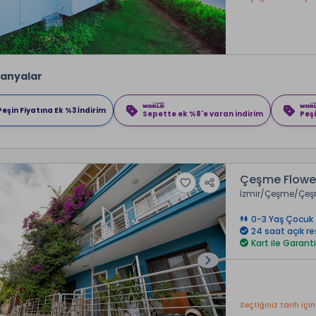
anyalar
Peşin Fiyatına Ek %3 İndirim
Sepette ek %8'e varan indirim
Peşi
Çeşme Flower
İzmir
Çeşme
Çeş
0-3 Yaş Çocuk 
24 saat açık r
Kart ile Garanti
Seçtiğiniz tarih için