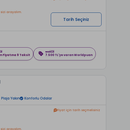
 sizi arayalım.
Tarih Seçiniz
n Fiyatına 9 Taksit
7.500 TL'ye varan Worldpuan
l
a
Plaja Yakın
Konforlu Odalar
Fiyat için tarih seçmelisiniz
 sizi arayalım.