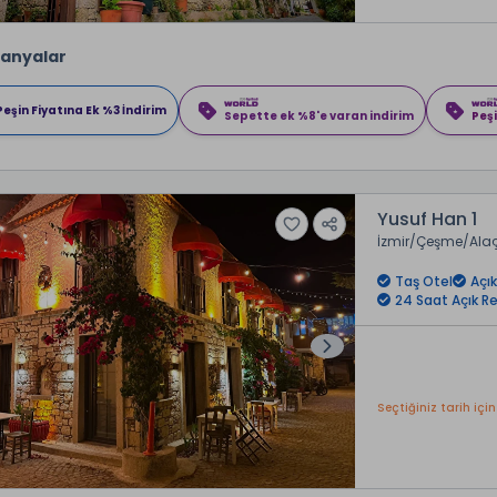
anyalar
Peşin Fiyatına Ek %3 İndirim
Sepette ek %8'e varan indirim
Peşi
Yusuf Han 1
İzmir
Çeşme
Ala
Taş Otel
Açı
24 Saat Açık R
Seçtiğiniz tarih için