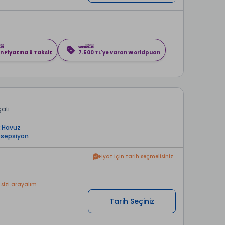
n Fiyatına 9 Taksit
7.500 TL'ye varan Worldpuan
çatı
k Havuz
esepsiyon
Fiyat için tarih seçmelisiniz
 sizi arayalım.
Tarih Seçiniz