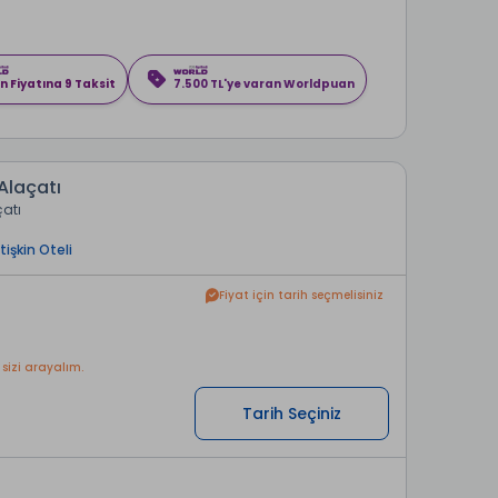
n Fiyatına 9 Taksit
7.500 TL'ye varan Worldpuan
 Alaçatı
çatı
tişkin Oteli
Fiyat için tarih seçmelisiniz
 sizi arayalım.
Tarih Seçiniz