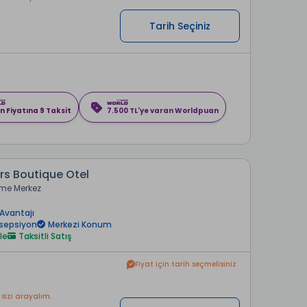
Tarih Seçiniz
n Fiyatına 9 Taksit
7.500 TL'ye varan Worldpuan
s Boutique Otel
me Merkez
Avantajı
esepsiyon
Merkezi Konum
le
Taksitli Satış
Fiyat için tarih seçmelisiniz
 sizi arayalım.