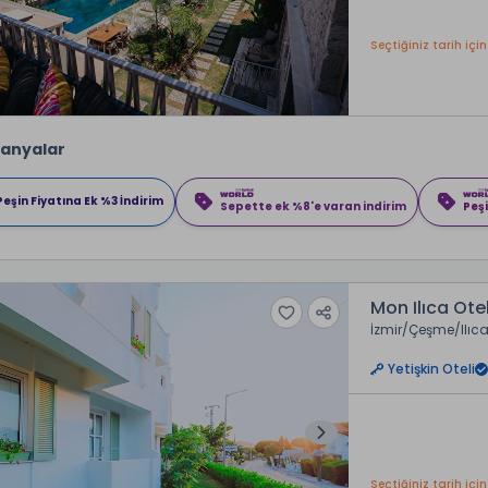
Seçtiğiniz tarih için
anyalar
Peşin Fiyatına Ek %3 İndirim
Sepette ek %8'e varan indirim
Peşi
Mon Ilıca Ote
İzmir
Çeşme
Ilıc
Yetişkin Oteli
Seçtiğiniz tarih için