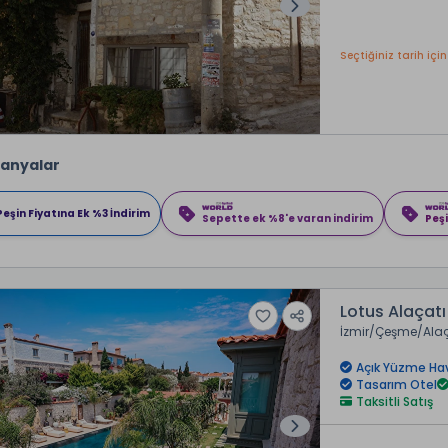
Seçtiğiniz tarih için
anyalar
Peşin Fiyatına Ek %3 İndirim
Sepette ek %8'e varan indirim
Peşi
Lotus Alaçat
İzmir
Çeşme
Ala
Açık Yüzme Ha
Tasarım Otel
Taksitli Satış