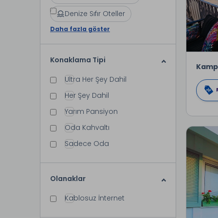
Denize Sıfır Oteller
Daha fazla göster
Konaklama Tipi
Kamp
Ultra Her Şey Dahil
Her Şey Dahil
Yarım Pansiyon
Oda Kahvaltı
Sadece Oda
Olanaklar
Kablosuz İnternet