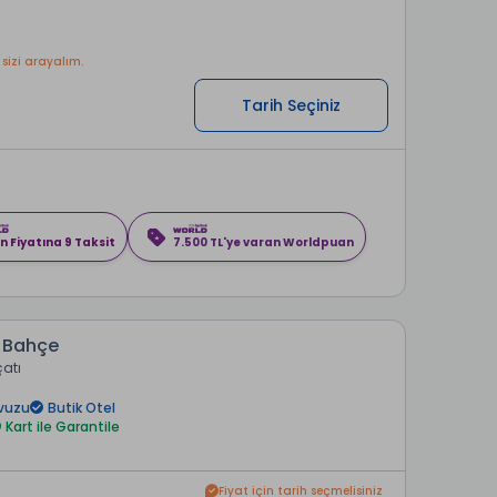
 sizi arayalım.
Tarih Seçiniz
n Fiyatına 9 Taksit
7.500 TL'ye varan Worldpuan
ı Bahçe
çatı
vuzu
Butik Otel
Kart ile Garantile
Fiyat için tarih seçmelisiniz