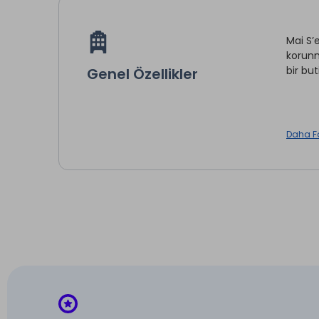
Mai S’
korunm
bir bu
Genel Özellikler
Daha F
İntern
* ile iş