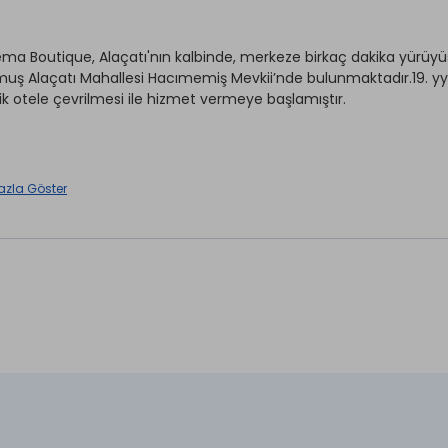
ema Boutique, Alaçatı'nın kalbinde, merkeze birkaç dakika yürüyü
uş Alaçatı Mahallesi Hacımemiş Mevkii’nde bulunmaktadır.19. yy'd
tik otele çevrilmesi ile hizmet vermeye başlamıştır.
Wi-fi
azla Göster
et
Ön Büro
aretli özellikler ücretlidir.