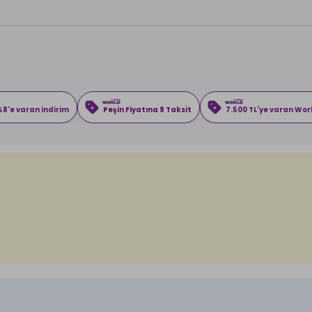
8'e varan indirim
Peşin Fiyatına 9 Taksit
7.500 TL'ye varan Wo