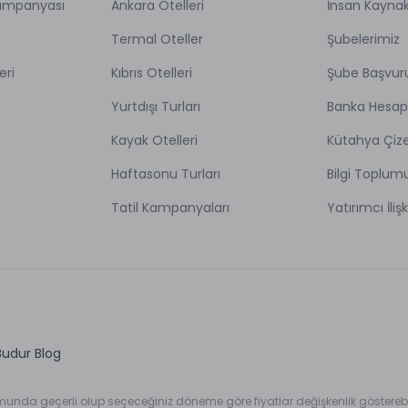
Kampanyası
Ankara Otelleri
İnsan Kaynak
Termal Oteller
Şubelerimiz
eri
Kıbrıs Otelleri
Şube Başvur
Yurtdışı Turları
Banka Hesap
Kayak Otelleri
Kütahya Çize
Haftasonu Turları
Bilgi Toplum
Tatil Kampanyaları
Yatırımcı İlişk
Budur Blog
umunda geçerli olup seçeceğiniz döneme göre fiyatlar değişkenlik gösterebil