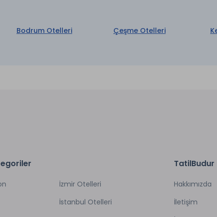
Bodrum Otelleri
Çeşme Otelleri
K
egoriler
TatilBudur
on
İzmir Otelleri
Hakkımızda
İstanbul Otelleri
İletişim