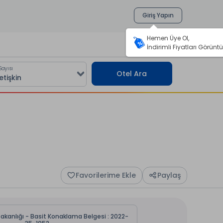
Giriş Yapın
Hemen Üye Ol,
İndirimli Fiyatları Görüntü
Sayısı
Otel Ara
Favorilerime Ekle
Paylaş
Bakanlığı - Basit Konaklama Belgesi : 2022-