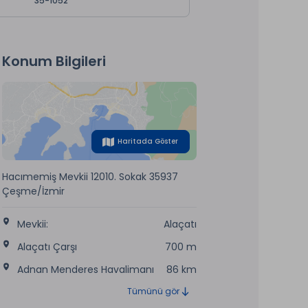
35-1052
Konum Bilgileri
Haritada Göster
Hacımemiş Mevkii 12010. Sokak 35937
Çeşme/İzmir
Mevkii:
Alaçatı
Alaçatı Çarşı
700 m
Adnan Menderes Havalimanı
86 km
Tümünü gör