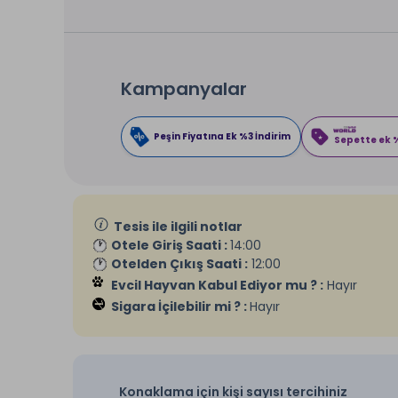
Kampanyalar
Peşin Fiyatına Ek %3 İndirim
Sepette ek %
Tesis ile ilgili notlar
Otele Giriş Saati :
14:00
Otelden Çıkış Saati :
12:00
Evcil Hayvan Kabul Ediyor mu ? :
Hayır
Sigara İçilebilir mi ? :
Hayır
Konaklama için kişi sayısı tercihiniz