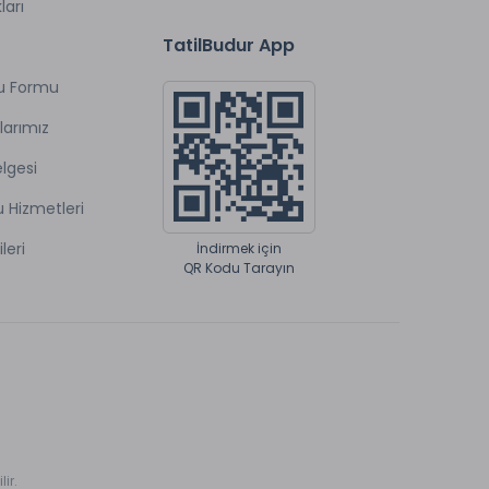
ları
TatilBudur App
u Formu
larımız
lgesi
u Hizmetleri
ileri
İndirmek için
QR Kodu Tarayın
ir.