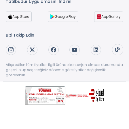
Tatilbudur Uygulamasını İndirin
App Store
Google Play
AppGallery
Bizi Takip Edin
Afişe edilen tüm fiyatlar, ilgili üründe kontenjan olması durumunda
geçerli olup seçeceğiniz döneme göre fiyatlar değişkenlik
gösterebilir.
Copyright © 1997-2026 TatilBudur.com. Tüm hakları saklıdır. TatilBudur.com bir
TatilBudur Seyahat Acenteliği ve Turizm A.Ş ürünüdür. #62