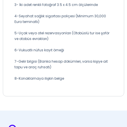
3- İki adet renkli fotoğraf 3.5 x 4.5 cm ölçülerinde
4-Seyahat sağlık sigortası poliçesi (Minimum 30,000
Euro teminatlı)
5-Uçak veya otel rezervasyonları (Otobüslü tur ise şoför
ve otobüs evrakları)
6-Vukuatlı nüfus kayıt örneği
7-Gelir bilgisi (Banka hesap dökümleri, varsa kişiye ait
tapu ve araç ruhsatı)
8-Konaklamaya ilişkin belge