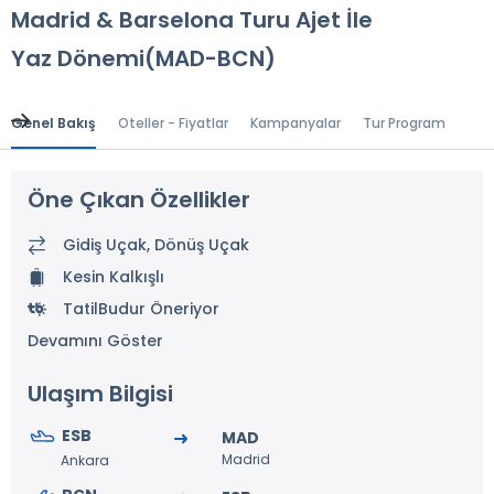
Madrid & Barselona Turu Ajet İle
Yaz Dönemi(MAD-BCN)
Genel Bakış
Oteller - Fiyatlar
Kampanyalar
Tur Programı
Gen
Öne Çıkan Özellikler
Gidiş Uçak, Dönüş Uçak
Kesin Kalkışlı
TatilBudur Öneriyor
Devamını Göster
Ulaşım Bilgisi
ESB
MAD
Madrid
Ankara