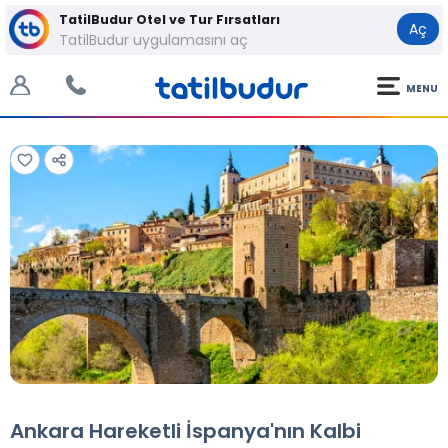
TatilBudur Otel ve Tur Fırsatları
Aç
TatilBudur uygulamasını aç
MENU
Tüm Fotoğraflar
Tüm Fotoğraflar
Ankara Hareketli İspanya'nın Kalbi