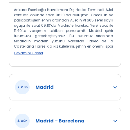
Ankara Esenboğa Havalimanı Dış Hatlar Terminali AJet
kontuarı önünde saat 06:10’da buluşma. Check-in ve
pasaport işlemlerinin ardından AJet’in VF605 sefer sayılı
uçuşu ile saat 09:10’da Madrid’e hareket. Yerel saat ile
11:40’ta varışımızı takiben panoramik Madrid şehir
turumuzu gerçekleştiriyoruz. Bu turumuz sırasında
Madrid’in modern yüzünü yansıtan Paseo de la
Castellana Torres Kio ikiz kulelerini, şehrin en önemli spor
mabedi olan Santiago Bernabéu Stadyumu’nu, Las
Devamını Göster
Ventas Boğa Güreşi Arenası’nı ve Manzanares Nehri
çevresindeki Madrid Río bölgesini panoramik olarak
görüyoruz. Turumuzun ardından serbest zaman.
Dileyen misafirlerimiz Madrid Şaheserleri ekstra turu’na
katılabilirler. Turumuzun ardından otelimize hareket
ediyoruz. Dileyen misafirlerimiz ile ekstra gerçekleşecek
Madrid
2. Gün
olan Madrid Akşam Turu & Flamenco Gecesi turuna
katılabilirler. Turumuzun ardından geceleme otelimizde.
Ekstra Tur : Madrid Şaheserleri Turu Kişi Başı: 35
Euro
Bu turda şehrin tarihi ve kültürel merkezinde yürüyüşler
Madrid – Barcelona
yaparak Madrid’in en önemli simgelerini yakından
3. Gün
keşfediyoruz. Cervantes ve Don Kişot heykelleriyle ünlü