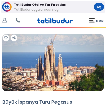
TatilBudur Otel ve Tur Fırsatları
Aç
TatilBudur uygulamasını aç
MENU
Tüm Fotoğraflar
Tüm Fotoğraflar
Büyük İspanya Turu Pegasus