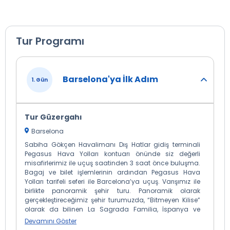
Tur Programı
Barselona'ya İlk Adım
1. Gün
Tur Güzergahı
Barselona
Sabiha Gökçen Havalimanı Dış Hatlar gidiş terminali
Pegasus Hava Yolları kontuarı önünde siz değerli
misafirlerimiz ile uçuş saatinden 3 saat önce buluşma.
Bagaj ve bilet işlemlerinin ardından Pegasus Hava
Yolları tarifeli seferi ile Barcelona’ya uçuş. Varışımız ile
birlikte panoramik şehir turu. Panoramik olarak
gerçekleştireceğimiz şehir turumuzda, “Bitmeyen Kilise”
olarak da bilinen La Sagrada Familia, İspanya ve
Catalunya Meydanı, Gaudi'nin Evleri (Casa Batllo ve
Devamını Göster
Casa Mila), Katalunya Meydanı, La Rambla Caddesi ve