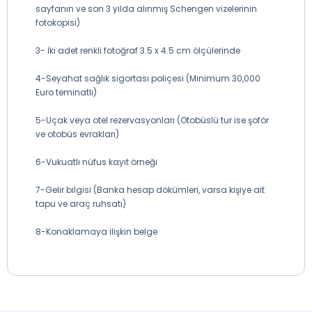
sayfanın ve son 3 yılda alınmış Schengen vizelerinin
fotokopisi)
3- İki adet renkli fotoğraf 3.5 x 4.5 cm ölçülerinde
4-Seyahat sağlık sigortası poliçesi (Minimum 30,000
Euro teminatlı)
5-Uçak veya otel rezervasyonları (Otobüslü tur ise şoför
ve otobüs evrakları)
6-Vukuatlı nüfus kayıt örneği
7-Gelir bilgisi (Banka hesap dökümleri, varsa kişiye ait
tapu ve araç ruhsatı)
8-Konaklamaya ilişkin belge