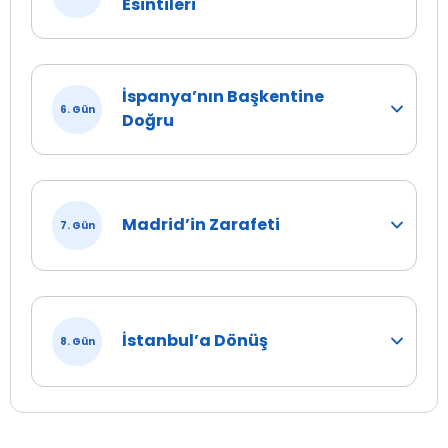
Esintileri
İspanya’nın Başkentine
6. Gün
Doğru
Madrid’in Zarafeti
7. Gün
İstanbul’a Dönüş
8. Gün