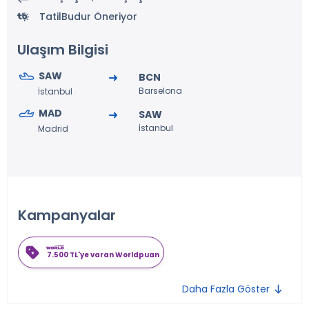
TatilBudur Öneriyor
Ulaşım Bilgisi
SAW
BCN
Barselona
İstanbul
MAD
SAW
İstanbul
Madrid
Kampanyalar
7.500 TL'ye varan Worldpuan
Daha Fazla Göster