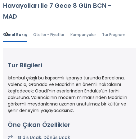
Havayolları ile 7 Gece 8 Gün BCN -
MAD
Genel Bakış
Oteller - Fiyatlar
Kampanyalar
Tur Programı
Gen
Tur Bilgileri
İstanbul çıkışlı bu kapsamlı İspanya turunda Barcelona,
Valencia, Granada ve Madrid’in en önemli noktalarını
keşfedecek; Gaudi’nin eserlerinden Endülüs’ün tarihi
dokusuna, Valencia’nın modern mimarisinden Madrid’in
görkemli meydanlarına uzanan unutulmaz bir kültür ve
şehir deneyimi yaşayacaksınız.
Öne Çıkan Özellikler
Gidiş Uçak, Dönüş Uçak