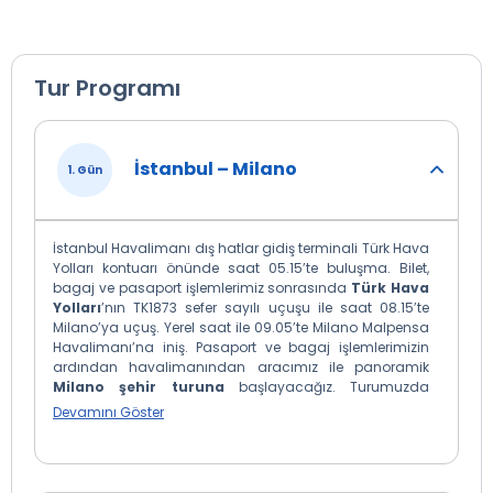
Tur Programı
İstanbul – Milano
1. Gün
İstanbul Havalimanı dış hatlar gidiş terminali Türk Hava
Yolları kontuarı önünde saat 05.15’te buluşma. Bilet,
bagaj ve pasaport işlemlerimiz sonrasında
Türk Hava
Yolları
’nın TK1873 sefer sayılı uçuşu ile saat 08.15’te
Milano’ya uçuş. Yerel saat ile 09.05’te Milano Malpensa
Havalimanı’na iniş. Pasaport ve bagaj işlemlerimizin
ardından havalimanından aracımız ile panoramik
Milano şehir turuna
başlayacağız. Turumuzda
tamamlanması yaklaşık 500 yılı bulan ve Avrupa’nın
Devamını Göster
4.cü büyük Katedrali olan Duomo di Milano, Sforza
Kalesi, dünyaca ünlü moda mağazalarına ev sahipliği
yapan ve 1877 yılında açılarak Avrupa’nın ilk kapalı
alışveriş merkezi olarak kabul edilen Galleria Vittorio