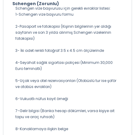
Schengen (Zorunlu)
Schengen vize başvurusu için gerekli evraklar listesi:
1-Schengen vize başvuru formu
2-Pasaport ve fotokopisi (Kişinin bilgilerinin yer aldığı
sayfanın ve son 3 yılda alınmış Schengen vizelerinin
fotokopisi)
3- İki adet renkli fotoğraf 3.5 x 4.5 cm ölçülerinde
4-Seyahat sağlık sigortası poliçesi (Minimum 30,000
Euro teminatlı)
5-Uçak veya otel rezervasyonları (Otobüslü tur ise şoför
ve otobüs evrakları)
6-Vukuatlı nüfus kayıt örneği
7-Gelir bilgisi (Banka hesap dökümleri, varsa kişiye ait
tapu ve araç ruhsatı)
8-Konaklamaya ilişkin belge