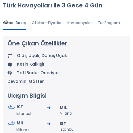
Türk Havayolları ile 3 Gece 4 Gün
Genel Bakış
Oteller - Fiyatlar
Kampanyalar
Tur Programı
Gen
Öne Çıkan Özellikler
Gidiş Uçak, Dönüş Uçak
Kesin Kalkışlı
TatilBudur Öneriyor
Devamını Göster
Ulaşım Bilgisi
IST
MIL
Milano
İstanbul
MIL
IST
İstanbul
Milano