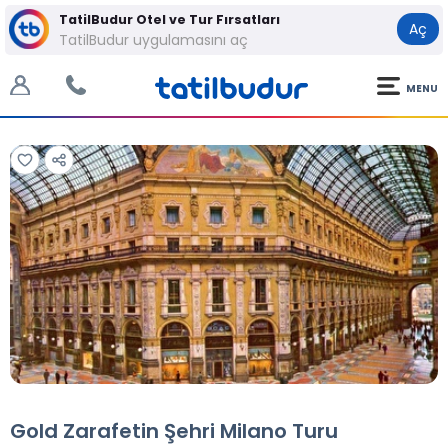
TatilBudur Otel ve Tur Fırsatları
Aç
TatilBudur uygulamasını aç
MENU
Tüm Fotoğraflar
Tüm Fotoğraflar
Gold Zarafetin Şehri Milano Turu