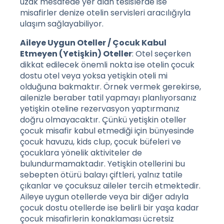
uzak mesafede yer alan tesislerde ise
misafirler denize otelin servisleri aracılığıyla
ulaşım sağlayabiliyor.
Aileye Uygun Oteller / Çocuk Kabul
Etmeyen (Yetişkin) Oteller
: Otel seçerken
dikkat edilecek önemli nokta ise otelin çocuk
dostu otel veya yoksa yetişkin oteli mi
olduğuna bakmaktır. Örnek vermek gerekirse,
ailenizle beraber tatil yapmayı planlıyorsanız
yetişkin oteline rezervasyon yaptırmanız
doğru olmayacaktır. Çünkü yetişkin oteller
çocuk misafir kabul etmediği için bünyesinde
çocuk havuzu, kids clup, çocuk büfeleri ve
çocuklara yönelik aktiviteler de
bulundurmamaktadır. Yetişkin otellerini bu
sebepten ötürü balayı çiftleri, yalnız tatile
çıkanlar ve çocuksuz aileler tercih etmektedir.
Aileye uygun otellerde veya bir diğer adıyla
çocuk dostu otellerde ise belirli bir yaşa kadar
çocuk misafirlerin konaklaması ücretsiz