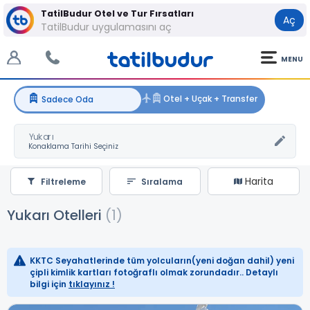
TatilBudur Otel ve Tur Fırsatları
Aç
TatilBudur uygulamasını aç
MENU
Yukarı
Harita
Filtreleme
Sıralama
Yukarı Otelleri
(1)
KKTC Seyahatlerinde tüm yolcuların(yeni doğan dahil) yeni
çipli kimlik kartları fotoğraflı olmak zorundadır.. Detaylı
bilgi için
tıklayınız !