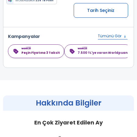
TB Club Kazancın
224 TB Puan
Tarih Seçiniz
Kampanyalar
Tümünü Gör
Peşin Fiyatına 3 Taksit
7.500 TL'ye varan Worldpuan
Hakkında Bilgiler
En Çok Ziyaret Edilen Ay