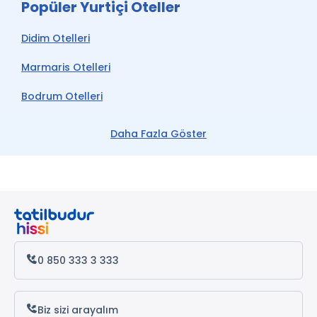
Popüler Yurtiçi Oteller
Didim Otelleri
Marmaris Otelleri
Bodrum Otelleri
Çeşme Otelleri
Daha Fazla Göster
Kemer Otelleri
Datça Otelleri
Antalya Otelleri
Alanya Otelleri
0 850 333 3 333
Popüler Yukarı Otelleri
Biz sizi arayalım