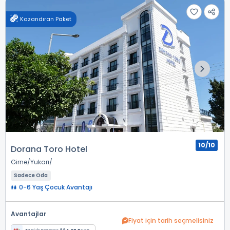
Kazandıran Paket
10/10
Dorana Toro Hotel
Girne
Yukarı
Sadece Oda
0-6 Yaş Çocuk Avantajı
Avantajlar
Fiyat için tarih seçmelisiniz