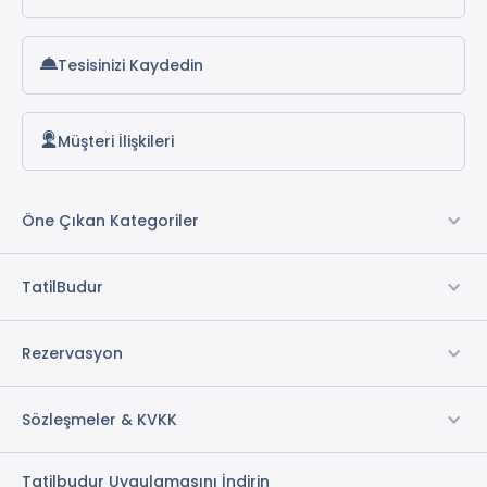
Dorana Toro Hotel
Tesisinizi Kaydedin
Popüler Yukarı Alt Bölgeleri
Müşteri İlişkileri
Öne Çıkan Kategoriler
TatilBudur
Rezervasyon
Sözleşmeler & KVKK
Tatilbudur Uygulamasını İndirin