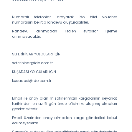
Numaralı telefonları arayarak İdo bilet voucher
numarasını belirtip randevu oluşturabilirler.
Randevu alınmadan iletilen evraklar işleme
alınmayacaktır.
SEFERİHİSAR YOLCULARI İÇİN
seferihisar@ido.com.tr
KUŞADASI YOLCULARI İÇİN
kusadasi@ido.com.tr
Email ile onay alan misafirlerimizin kargolarının seyahat
tarihinden en az 5 gün önce ofisimize ulaşmış olmaları
gerekmektedir.
Email üzerinden onay almadan kargo gönderileri kabul
edilmeyecektir.
Samos'a gidecek tüm misafirlerimiz evrak gönderiminde