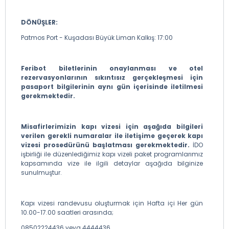
DÖNÜŞLER:
Patmos Port - Kuşadası Büyük Liman Kalkış: 17:00
Feribot biletlerinin onaylanması ve otel
rezervasyonlarının sıkıntısız gerçekleşmesi için
pasaport bilgilerinin aynı gün içerisinde iletilmesi
gerekmektedir.
Misafirlerimizin kapı vizesi için aşağıda bilgileri
verilen gerekli numaralar ile iletişime geçerek kapı
vizesi prosedürünü başlatması gerekmektedir.
İDO
işbirliği ile düzenlediğimiz kapı vizeli paket programlarımız
kapsamında vize ile ilgili detaylar aşağıda bilginize
sunulmuştur.
Kapı vizesi randevusu oluşturmak için Hafta içi Her gün
10.00-17.00 saatleri arasında;
08502224436 veya 4444436