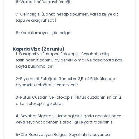
6-Vukuatlı nüfus kayıt örneği
7-Gelir bilgisi (Banka hesap dökümleri, varsa kişiye ait
tapu ve araç ruhsatı)
8-Konaklamaya ilişkin belge
Kapıda Vize (Zorunlu)
1-Pasaport ve Pasaport Fotokopisi: Seyahatin bitiş
tarihinden itibaren 3 ay geçerli olmalı ve pasaportta boş
sayfa bulunmalıdır.
2-Biyometrik Fotoğraf: Güncel ve 3,5 x 4,5 ölçülerinde
biyometrik fotoğraf istenmektedir.
3-Nüfus Cüzdanı ve Fotokopisi: Nüfus cüzdanınızın önlü
arkalı fotokopisi gereklidir.
4-Seyahat Sigortası: Herhangi bir sigorta acentesinden
veya seyahat acenteniz aracılığı ile yaptırabilirsiniz.
5-Otel Rezervasyon Belgesi: Seyahatiniz boyunca