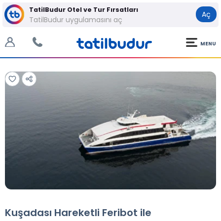
TatilBudur Otel ve Tur Fırsatları
Aç
TatilBudur uygulamasını aç
MENU
Tüm Fotoğraflar
Tüm Fotoğraflar
Kuşadası Hareketli Feribot ile