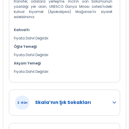
transfer, odalara yerleşme. İncil'in son bölümünün
yazıldığı yer olan, UNESCO Dünya Mirası Listesi'ndeki
kutsal Kıyamet (Apokalipsis) Mağarası'nı ziyaret
edebilirsiniz.
Kahvaltı
Fiyata Dahil Değildir.
Öğle Yemeği
Fiyata Dahil Değildir.
Akşam Yemeği
Fiyata Dahil Değildir.
Skala’nın Şık Sokakları
2. Gün