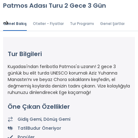
Patmos Adası Turu 2 Gece 3 Gün
Genel Bakış
Oteller - Fiyatlar
Tur Programı
Genel Şartlar
Gr
Tur Bilgileri
Kuşadası'ndan feribotla Patmos'a uzanın! 2 gece 3
günlük bu elit turda UNESCO korumalı Aziz Yuhanna
Manastırı’nı ve beyaz Chora sokaklarını keşfedin, el
değmemiş koylarda denizin tadını çıkarın. Vize kolaylığıyla
ruhunuzu dinlendirecek Ege kaçamağı!
Öne Çıkan Özellikler
Gidiş Gemi, Dönüş Gemi
TatilBudur Öneriyor
Popüler