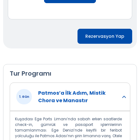
Rezervasyon Yap
Tur Programı
Patmos’a İlk Adım, Mistik
1. Gün
Chora ve Manastır
Kuşadası Ege Ports Limanı’nda sabah erken saatlerde
check-in, gümrük ve pasaport işlemlerinin
tamamlanması. Ege Denizi’nde keyifli bir feribot
yolculuğu ile Patmos Adası’nın şirin limanına varış. Otele