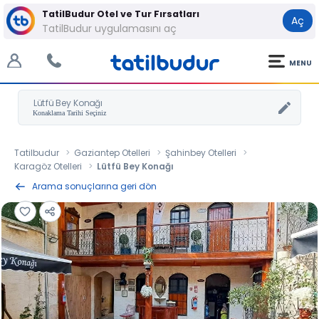
TatilBudur Otel ve Tur Fırsatları
Aç
TatilBudur uygulamasını aç
MENU
Lütfü Bey Konağı
Tatilbudur
Gaziantep Otelleri
Şahinbey Otelleri
Karagöz Otelleri
Lütfü Bey Konağı
Arama sonuçlarına geri dön