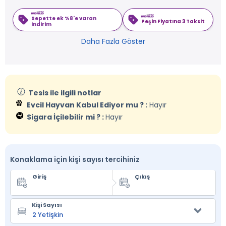
Sepette ek %8'e varan
Peşin Fiyatına 3 Taksit
indirim
Daha Fazla Göster
Tesis ile ilgili notlar
Evcil Hayvan Kabul Ediyor mu ? :
Hayır
Sigara İçilebilir mi ? :
Hayır
Konaklama için kişi sayısı tercihiniz
Giriş
Çıkış
Kişi Sayısı