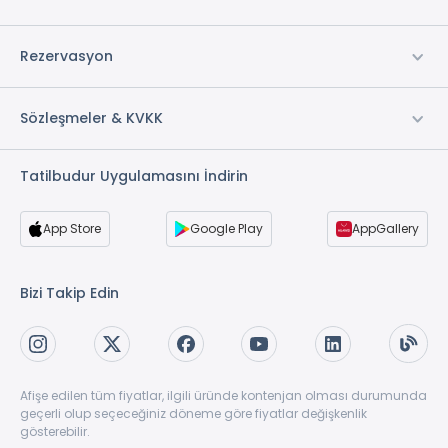
Açık Otopark *
Engelli Otoparkı *
Rezervasyon
Engelli Rampası
Su
Sözleşmeler & KVKK
* ile işaretli özellikler ücretlidir.
Tatilbudur Uygulamasını İndirin
App Store
Google Play
AppGallery
Bizi Takip Edin
Afişe edilen tüm fiyatlar, ilgili üründe kontenjan olması durumunda
geçerli olup seçeceğiniz döneme göre fiyatlar değişkenlik
gösterebilir.