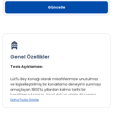
Güncelle
Genel Özellikler
Tesis Açıklaması
Lütfü Bey Konağı olarak misafirlerimize unutulmaz
ve kişiselleştirilmiş bir konaklama deneyimi sunmayı
amaçlayan 1800'lü yıllardan kalma tarihi bir
konaklama tesisiyiz. Yerel dokunuşlarla döşenmiş
odalarımızda, konfor ve şıklığı bir araya getiriyoruz.
Daha Fazla Göster
Misafirlerimize evlerini aratmayacak bir ortam