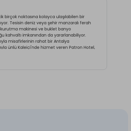
ik birçok noktasına kolayca ulaşılabilen bir
ıyor. Tesisin deniz veya şehir manzaralı ferah
saç kurutma makinesi ve buklet banyo
ğu kahvaltı imkanından da yararlanabiliyor.
ıyla misafirlerinin rahat bir Antalya
ıyla ünlü Kaleiçi'nde hizmet veren Patron Hotel,
ama sunuyor. Tesis saat kulesi ve yat limanına
Restaurant & Bar *
Ön Büro
Uyandırma Servisi