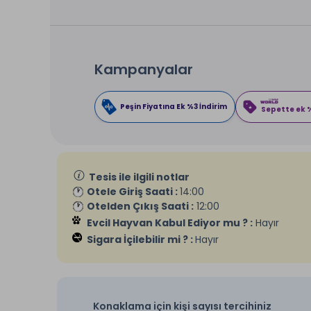
Kampanyalar
Peşin Fiyatına Ek %3 İndirim
Sepette ek %
Tesis ile ilgili notlar
Otele Giriş Saati :
14:00
Otelden Çıkış Saati :
12:00
Evcil Hayvan Kabul Ediyor mu ? :
Hayır
Sigara İçilebilir mi ? :
Hayır
Konaklama için kişi sayısı tercihiniz