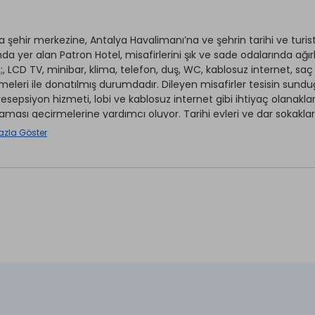
a şehir merkezine, Antalya Havalimanı’na ve şehrin tarihi ve turist
a yer alan Patron Hotel, misafirlerini şık ve sade odalarında ağırl
ı;, LCD TV, minibar, klima, telefon, duş, WC, kablosuz internet, 
eleri ile donatılmış durumdadır. Dileyen misafirler tesisin sundu
resepsiyon hizmeti, lobi ve kablosuz internet gibi ihtiyaç olanaklar
aması geçirmelerine yardımcı oluyor. Tarihi evleri ve dar sokaklar
 kalbinde şık ve sade odalarıyla misafirlerine konforlu bir konakl
azla Göster
kın mesafede bulunuyor.
Split Klima
ırhane *
Ütü Hizmeti *
r *
Wi-fi
rvisi *
Nargile *
aretli özellikler ücretlidir.