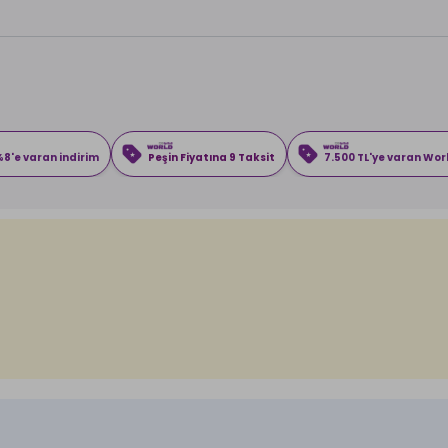
8'e varan indirim
Peşin Fiyatına 9 Taksit
7.500 TL'ye varan Wo