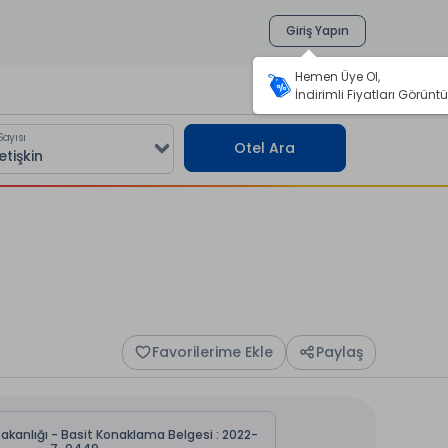
Giriş Yapın
Hemen Üye Ol,
İndirimli Fiyatları Görüntü
Sayısı
Otel Ara
Favorilerime Ekle
Paylaş
Bakanlığı - Basit Konaklama Belgesi : 2022-