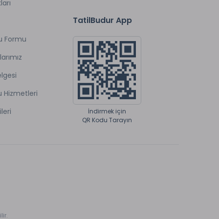
ları
TatilBudur App
u Formu
larımız
lgesi
u Hizmetleri
ileri
İndirmek için
QR Kodu Tarayın
ir.