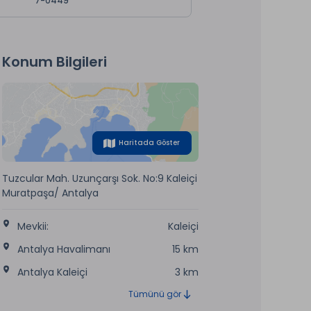
7-0449
Konum Bilgileri
Haritada Göster
Tuzcular Mah. Uzunçarşı Sok. No:9 Kaleiçi
Muratpaşa/ Antalya
Mevkii:
Kaleiçi
Antalya Havalimanı
15 km
Antalya Kaleiçi
3 km
Tümünü gör