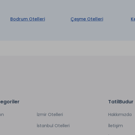
Bodrum Otelleri
Çeşme Otelleri
K
egoriler
TatilBudur
on
İzmir Otelleri
Hakkımızda
İstanbul Otelleri
İletişim