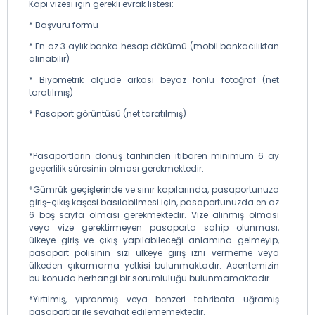
Kapı vizesi için gerekli evrak listesi:
* Başvuru formu
* En az 3 aylık banka hesap dökümü (mobil bankacılıktan
alınabilir)
* Biyometrik ölçüde arkası beyaz fonlu fotoğraf (net
taratılmış)
* Pasaport görüntüsü (net taratılmış)
*Pasaportların dönüş tarihinden itibaren minimum 6 ay
geçerlilik süresinin olması gerekmektedir.
*Gümrük geçişlerinde ve sınır kapılarında, pasaportunuza
giriş-çıkış kaşesi basılabilmesi için, pasaportunuzda en az
6 boş sayfa olması gerekmektedir. Vize alınmış olması
veya vize gerektirmeyen pasaporta sahip olunması,
ülkeye giriş ve çıkış yapılabileceği anlamına gelmeyip,
pasaport polisinin sizi ülkeye giriş izni vermeme veya
ülkeden çıkarmama yetkisi bulunmaktadır. Acentemizin
bu konuda herhangi bir sorumluluğu bulunmamaktadır.
*Yırtılmış, yıpranmış veya benzeri tahribata uğramış
pasaportlar ile seyahat edilememektedir.