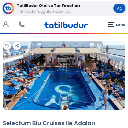
TatilBudur Otel ve Tur Fırsatları
Aç
TatilBudur uygulamasını aç
MENU
Tüm Fotoğraflar
Tüm Fotoğraflar
Selectum Blu Cruises ile Adaları