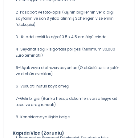
2-Pasaport ve fotokopisi (Kişinin bilgilerinin yer aldığı
sayfanın ve son 3 yılda alınmış Schengen vizelerinin
fotokopisi)
3- İki adet renkli fotoğraf 3.5 x 4.5 cm ölçülerinde
4-Seyahat sağlık sigortası poliçesi (Minimum 30,000
Euro teminatlı)
5-Uçak veya otel rezervasyonları (Otobüslü tur ise şoför
ve otobüs evrakları)
6-Vukuatlı nüfus kayıt örneği
7-Gelir bilgisi (Banka hesap dökümleri, varsa kişiye ait
tapu ve araç ruhsatı)
8-Konaklamaya ilişkin belge
Kapıda Vize (Zorunlu)
1-Pasaport ve Pasaport Fotokopisi: Seyahatin bitiş