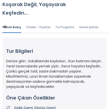
Koşarak Değil, Yaşayarak
Keşfedin…
Genel Bakış
Oteller - Fiyatlar
Tur Programı
Genel Şartlar
Gr
Tur Bilgileri
Denize girin.. Sokaklarında kaybolun.. Gün batımını izleyin..
Yerel tavernalarda yemek yiyin.. Gece hayatını keşfedin..
Çünkü gerçek tatil, saate bakmadan yaşanır..
Misafirlerimiz, uzun liman konaklamaları sayesinde
destinasyonları sadece görmekle kalmayacak,
yaşayacak ve keşfedecekler.
Öne Çıkan Özellikler
Gidiş Gemi, Dönüş Gemi