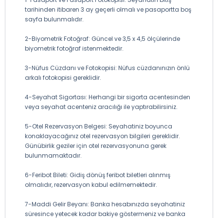
tarihinden itibaren 3 ay geçerli olmalı ve pasaportta boş
sayfa bulunmalıdır.
2-Biyometrik Fotoğraf: Güncel ve 3,5 x 4,5 ölçülerinde
biyometrik fotoğraf istenmektedir.
3-Nüfus Cüzdanı ve Fotokopisi: Nüfus cüzdanınızın önlü
arkalı fotokopisi gereklidir.
4-Seyahat Sigortası: Herhangi bir sigorta acentesinden
veya seyahat acenteniz aracılığı ile yaptırabilirsiniz.
5-Otel Rezervasyon Belgesi: Seyahatiniz boyunca
konaklayacağınız otel rezervasyon bilgileri gereklidir.
Günübirlik geziler için otel rezervasyonuna gerek
bulunmamaktadır.
6-Feribot Bileti: Gidiş dönüş feribot biletleri alınmış
olmalıdır, rezervasyon kabul edilmemektedir.
7-Maddi Gelir Beyanı: Banka hesabınızda seyahatiniz
süresince yetecek kadar bakiye göstermeniz ve banka