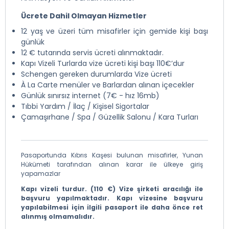
Ücrete Dahil Olmayan Hizmetler
12 yaş ve üzeri tüm misafirler için gemide kişi başı
günlük
12 € tutarında servis ücreti alınmaktadır.
Kapı Vizeli Turlarda vize ücreti kişi başı 110€’dur
Schengen gereken durumlarda Vize ücreti
À La Carte menüler ve Barlardan alınan içecekler
Günlük sınırsız internet (7€ - hız 16mb)
Tıbbi Yardım / İlaç / Kişisel Sigortalar
Çamaşırhane / Spa / Güzellik Salonu / Kara Turları
Pasaportunda Kıbrıs Kaşesi bulunan misafirler, Yunan
Hükümeti tarafından alınan karar ile ülkeye giriş
yapamazlar
Kapı vizeli turdur. (110 €) Vize şirketi aracılığı ile
başvuru yapılmaktadır. Kapı vizesine başvuru
yapılabilmesi için ilgili pasaport ile daha önce ret
alınmış olmamalıdır.