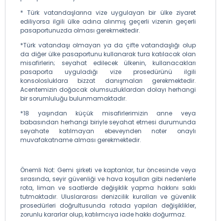
* Türk vatandaşlarına vize uygulayan bir ülke ziyaret
ediliyorsa ilgili ülke adına alınmış geçerli vizenin geçerli
pasaportunuzda olması gerekmektedir.
*Türk vatandaşı olmayan ya da çifte vatandaşlığı olup
da diğer ülke pasaportunu kullanarak tura katılacak olan
misafirlerin; seyahat edilecek ülkenin, kullanacakları
pasaporta uyguladığı vize prosedürünü ilgili
konsolosluklara bizzat danışmaları gerekmektedir.
Acentemizin doğacak olumsuzluklardan dolayı herhangi
bir sorumluluğu bulunmamaktadır.
*18 yaşından küçük misafirlerimizin anne veya
babasından herhangi biriyle seyahat etmesi durumunda
seyahate katılmayan ebeveynden noter onaylı
muvafakatname alması gerekmektedir.
Önemli Not: Gemi şirketi ve kaptanlar, tur öncesinde veya
sırasında, seyir güvenliği ve hava koşulları gibi nedenlerle
rota, liman ve saatlerde değişiklik yapma hakkını saklı
tutmaktadır. Uluslararası denizcilik kuralları ve güvenlik
prosedürleri doğrultusunda rotada yapılan değişiklikler,
zorunlu kararlar olup, katılımcıya iade hakkı doğurmaz.