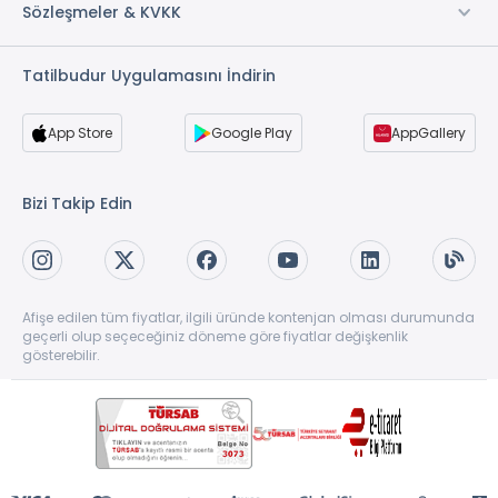
Sözleşmeler & KVKK
Tatilbudur Uygulamasını İndirin
App Store
Google Play
AppGallery
Bizi Takip Edin
Afişe edilen tüm fiyatlar, ilgili üründe kontenjan olması durumunda
geçerli olup seçeceğiniz döneme göre fiyatlar değişkenlik
gösterebilir.