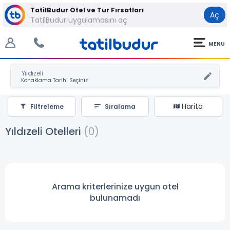
TatilBudur Otel ve Tur Fırsatları
Aç
TatilBudur uygulamasını aç
MENU
Yıldızeli
Harita
Filtreleme
Sıralama
Yıldızeli Otelleri
(0)
Arama kriterlerinize uygun otel
bulunamadı