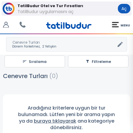
TatilBudur Otel ve Tur Fırsatları
Aç
TatilBudur uygulamasını aç
MENU
Cenevre Turları
Sıralama
Filtreleme
Cenevre Turları
(
0
)
Aradığınız kriterlere uygun bir tur
bulunamadı. Lütfen yeni bir arama yapın
ya da
buraya tıklayarak
ana kategoriye
dönebilirsiniz.