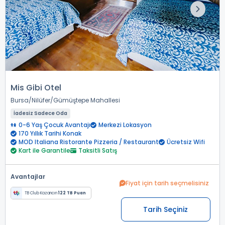
Mis Gibi Otel
Bursa
Nilüfer
Gümüştepe Mahallesi
İadesiz Sadece Oda
0-6 Yaş Çocuk Avantajı
Merkezi Lokasyon
170 Yıllık Tarihi Konak
MOD Italiana Ristorante Pizzeria / Restaurant
Ücretsiz Wifi
Kart ile Garantile
Taksitli Satış
Avantajlar
Fiyat için tarih seçmelisiniz
TB Club Kazancın
122 TB Puan
Tarih Seçiniz